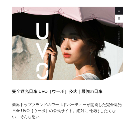
Drawing Software / お絵かきソフト・アプリ・ブラシ
ニュース・マガジン・メディア・SNS・YouTube
346
ニュース・マガジン・メディア・SNS・YouTube
完全遮光日傘 UVO［ウーボ］公式｜最強の日傘
業界トップブランドのワールドパーティーが開発した完全遮光
日傘 UVO［ウーボ］の公式サイト。絶対に日焼けしたくな
い、そんな想い...