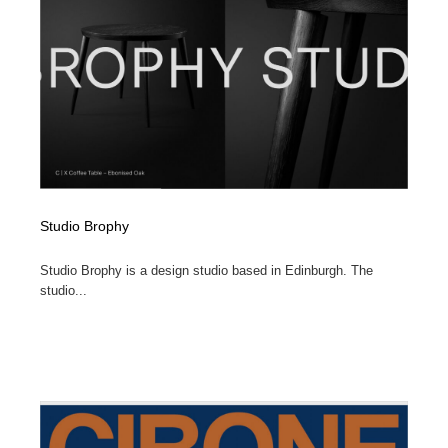
イラストレーター
コンテンツ・メディア制作会社
9
コンテンツ・メディア制作会社
フォント・フリーフォント / 書体
238
フォント・フリーフォント / 書体
レタリング・カリグラフィ・サイン・看板
31
レタリング・カリグラフィ・サイン・看板
編集・ライティング・コピーライター
19
編集・ライティング・コピーライター
スタイリスト・ヘア＆メークアップ・プロップ・セット
Studio Brophy
18
デザイン
Studio Brophy is a design studio based in Edinburgh. The
スタイリスト・ヘア＆メークアップ・プロップ・セット
studio...
映像・クリエイター・プロダクション
164
デザイン
映像・クリエイター・プロダクション
撮影スタジオ・撮影用小物・背景ボード・リース・レン
20
タル
撮影スタジオ・撮影用小物・背景ボード・リース・レン
コーダー・エンジニア・デベロッパー
136
タル