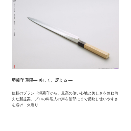
陶芸・窯・ガラス・木工・手工芸
材料：糸・布・紙・プラスチック・石・木材
38
材料：糸・布・紙・プラスチック・石・木材
工業・加工・技術・機械・電気
59
工業・加工・技術・機械・電気
宇宙
9
宇宙
日本の歴史・資料・伝統・将棋・囲碁
4
日本の歴史・資料・伝統・将棋・囲碁
動物園・水族館・公園・テーマパーク・アミューズメン
23
ト
動物園・水族館・公園・テーマパーク・アミューズメン
書籍・本屋・出版・作家・小説家・脚本家
58
堺菊守 重陽— 美しく、冴える —
ト
書籍・本屋・出版・作家・小説家・脚本家
ヘアサロン・美容院・理髪店・エステ
60
信頼のブランド堺菊守から、最高の使い心地と美しさを兼ね備
えた新提案。プロの料理人の声を細部にまで反映し使いやすさ
を追求、火造り...
ヘアサロン・美容院・理髪店・エステ
自動車・船・飛行機・交通・自転車
71
自動車・船・飛行機・交通・自転車
ホテル・旅館・温泉・銭湯・サウナ
149