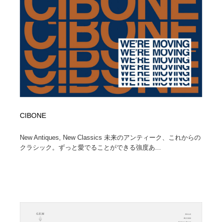
コーダー・エンジニア・デベロッパー
Javascript・WordPress・CSS・SEO・コーディング
97
Javascript・WordPress・CSS・SEO・コーディング
レンタルサーバー・クラウドサービス・ドメイン
10
レンタルサーバー・クラウドサービス・ドメイン
ネット通販・EC・オークション・フリマ
15
ネット通販・EC・オークション・フリマ
フリー素材・写真・モックアップ
41
フリー素材・写真・モックアップ
3D・CG・モーションデザイン
20
CIBONE
3D・CG・モーションデザイン
眼鏡・コンタクトレンズ・サングラス
30
New Antiques, New Classics 未来のアンティーク、これからの
クラシック。ずっと愛でることができる強度あ...
眼鏡・コンタクトレンズ・サングラス
プロダクト・インテリア
139
プロダクト・インテリア
ライフスタイル・家具・生活雑貨・家電
320
ライフスタイル・家具・生活雑貨・家電
ネオンサイン・ネオン菅・オリジナル
7
ネオンサイン・ネオン菅・オリジナル