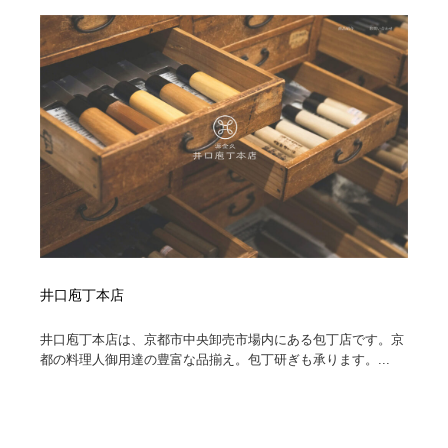
映画・アニメ・DVD・動画配信・放送・TV・ラジオ
音楽・アーティスト・楽器・舞台・演劇・ミュージカ
152
ル・ダンス
音楽・アーティスト・楽器・舞台・演劇・ミュージカ
芸能人・俳優・女優・タレント・モデル・芸能事務所
42
ル・ダンス
芸能人・俳優・女優・タレント・モデル・芸能事務所
キャンペーン・イベント・ワークショップ・コンペティ
77
ション
キャンペーン・イベント・ワークショップ・コンペティ
マッチングサービス
22
ション
マッチングサービス
アート・芸術・美術館・美術展・博物館・ギャラリー
383
アート・芸術・美術館・美術展・博物館・ギャラリー
鉛筆画・木炭画・デッサン・クロッキー
15
井口庖丁本店
鉛筆画・木炭画・デッサン・クロッキー
グラフィティ・Graffiti・ストリートアート
4
井口庖丁本店は、京都市中央卸売市場内にある包丁店です。京
都の料理人御用達の豊富な品揃え。包丁研ぎも承ります。...
グラフィティ・Graffiti・ストリートアート
GWD スタッフお気に入り
201
GWD スタッフお気に入り
Drawing Software / お絵かきソフト・アプリ・ブラシ
11