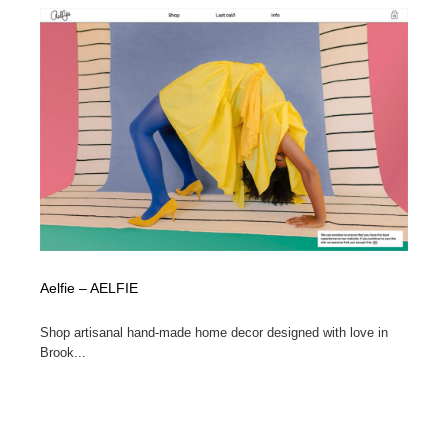
求人・採用・転職・就職・人材紹介
健康・医療・福祉・病院・歯医者・製薬・薬品
200
健康・医療・福祉・病院・歯医者・製薬・薬品
金融・銀行・投資・保険・M&A・商社
78
金融・銀行・投資・保険・M&A・商社
起業・事業支援・ボランティア・NPO
8
起業・事業支援・ボランティア・NPO
教育・スクール・保育・幼稚園・小中高・大学・専門学
173
校
教育・スクール・保育・幼稚園・小中高・大学・専門学
システム開発・IT・決済・アプリ・ソフトウェア
99
校
システム開発・IT・決済・アプリ・ソフトウェア
テクノロジー・AI・人工知能・スマートホーム・オンラ
74
Aelfie – AELFIE
イン
Shop artisanal hand-made home decor designed with love in
テクノロジー・AI・人工知能・スマートホーム・オンラ
日本伝統：着物・織物・舞踊・歌舞伎・茶道・華道・書
17
Brook...
イン
道
日本伝統：着物・織物・舞踊・歌舞伎・茶道・華道・書
映画・アニメ・DVD・動画配信・放送・TV・ラジオ
65
道