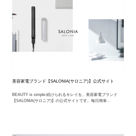
オフィス・シェアオフィス・コワーキング・シェアス
商業施設・商業ビル
33
ペース
商業施設・商業ビル
携帯電話・通信・サービス
15
携帯電話・通信・サービス
ファッション・洋服
511
ファッション・洋服
コスメ・化粧品・石鹸・シャンプー・ヘアケア・香水
220
コスメ・化粧品・石鹸・シャンプー・ヘアケア・香水
農業・林業・漁業・畜産・鉱業・燃料
54
農業・林業・漁業・畜産・鉱業・燃料
食品・飲料・酒・菓子
444
美容家電ブランド【SALONIA(サロニア)】公式サイト
食品・飲料・酒・菓子
飲食・レストラン・カフェ
181
BEAUTY is simple-続けられるキレイを。美容家電ブランド
【SALONIA(サロニア)】の公式サイトです。毎日簡単...
飲食・レストラン・カフェ
植物・花・ガーデニング・造園
42
植物・花・ガーデニング・造園
陶芸・窯・ガラス・木工・手工芸
34