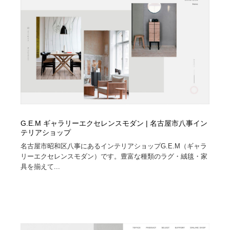
縫製・革製品・靴・鞄
55
縫製・革製品・靴・鞄
時計・腕時計
28
時計・腕時計
カメラ・レンズ
18
カメラ・レンズ
ジュエリー・装飾品
54
ジュエリー・装飾品
おもちゃ・ホビー・ゲーム
35
G.E.M ギャラリーエクセレンスモダン | 名古屋市八事イン
おもちゃ・ホビー・ゲーム
アニメーション・キャラクターデザイン
23
テリアショップ
名古屋市昭和区八事にあるインテリアショップG.E.M（ギャラ
アニメーション・キャラクターデザイン
建築・空間・工務店・内装・店舗・環境デザイン
276
リーエクセレンスモダン）です。豊富な種類のラグ・絨毯・家
具を揃えて...
建築・空間・工務店・内装・店舗・環境デザイン
建設・住宅・不動産・倉庫
197
建設・住宅・不動産・倉庫
オフィス・シェアオフィス・コワーキング・シェアス
46
ペース