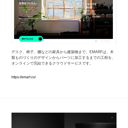
人気ランキング TOP100
業界別 登録Webサイト一覧
Web制作会社・プロダクション・デジタル
579
Web制作会社・プロダクション・デジタル
デスク、椅⼦、棚などの家具から建築物まで。EMARFは、⽊
フォトグラファー・カメラマン・写真
257
製ものづくりのデザインからパーツに加⼯するまでの⼯程を、
オンラインで完結できるクラウドサービスです。
フォトグラファー・カメラマン・写真
広告・マーケティング・PR・企画・プロデュース
182
https://emarf.co/
広告・マーケティング・PR・企画・プロデュース
ブランディング・コンサルティング
151
ブランディング・コンサルティング
グラフィックデザイン・デザイン事務所
485
グラフィックデザイン・デザイン事務所
印刷・製本・包装・グッズ
43
印刷・製本・包装・グッズ
イラストレーター
160