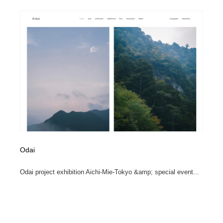
ホテル・旅館・温泉・銭湯・サウナ
旅行・観光・電車・航空会社
55
旅行・観光・電車・航空会社
アウトドア・キャンプ・登山
40
アウトドア・キャンプ・登山
スポーツ・スポーツ用品・トレーニング・ダイエット
71
スポーツ・スポーツ用品・トレーニング・ダイエット
ペット・トリミング
20
ペット・トリミング
ウェディング・結婚
38
ウェディング・結婚
育児・ベイビー・玩具・絵本
27
Odai
育児・ベイビー・玩具・絵本
宗教・神社仏閣・禅・寺・神社
33
Odai project exhibition Aichi-Mie-Tokyo &amp; special event...
宗教・神社仏閣・禅・寺・神社
法律・監査・税理士・弁護士・司法書士・行政
29
法律・監査・税理士・弁護士・司法書士・行政
求人・採用・転職・就職・人材紹介
379