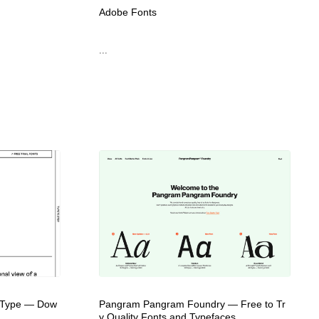
Adobe Fonts
ホテル・旅館・温泉・銭湯・サウナ
スポーツ・スポーツ用品・トレーニング・ダイエット
71
...
スポーツ・スポーツ用品・トレーニング・ダイエット
育児・ベイビー・玩具・絵本
27
育児・ベイビー・玩具・絵本
求人・採用・転職・就職・人材紹介
379
求人・採用・転職・就職・人材紹介
起業・事業支援・ボランティア・NPO
8
起業・事業支援・ボランティア・NPO
テクノロジー・AI・人工知能・スマートホーム・オンライン
74
テクノロジー・AI・人工知能・スマートホーム・オンライン
音楽・アーティスト・楽器・舞台・演劇・ミュージカル・ダ
152
ンス
音楽・アーティスト・楽器・舞台・演劇・ミュージカル・ダ
マッチングサービス
22
ンス
マッチングサービス
グラフィティ・Graffiti・ストリートアート
4
li Type — Dow
Pangram Pangram Foundry — Free to Tr
y Quality Fonts and Typefaces