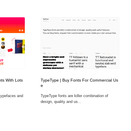
ts With Lots
TypeType | Buy Fonts For Commercial Us
e
typefaces and
TypeType fonts are killer combination of
design, quality and us...