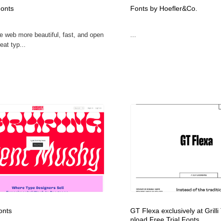
onts
Fonts by Hoefler&Co.
自動車・船・飛行機・交通・自転車
アウトドア・キャンプ・登山
40
e web more beautiful, fast, and open
...
アウトドア・キャンプ・登山
ウェディング・結婚
38
eat typ...
ウェディング・結婚
法律・監査・税理士・弁護士・司法書士・行政
29
法律・監査・税理士・弁護士・司法書士・行政
金融・銀行・投資・保険・M&A・商社
78
金融・銀行・投資・保険・M&A・商社
システム開発・IT・決済・アプリ・ソフトウェア
99
システム開発・IT・決済・アプリ・ソフトウェア
映画・アニメ・DVD・動画配信・放送・TV・ラジオ
65
映画・アニメ・DVD・動画配信・放送・TV・ラジオ
キャンペーン・イベント・ワークショップ・コンペティショ
77
ン
キャンペーン・イベント・ワークショップ・コンペティショ
鉛筆画・木炭画・デッサン・クロッキー
15
ン
onts
GT Flexa exclusively at Gril
nload Free Trial Fonts