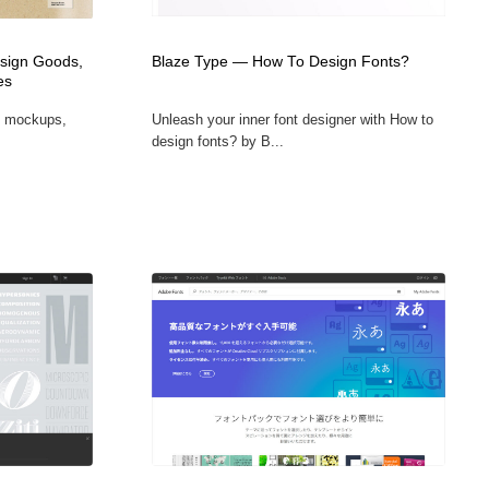
カメラ・レンズ
アニメーション・キャラクターデザイン
23
esign Goods,
Blaze Type — How To Design Fonts?
es
アニメーション・キャラクターデザイン
オフィス・シェアオフィス・コワーキング・シェアスペース
46
t mockups,
Unleash your inner font designer with How to
design fonts? by B...
オフィス・シェアオフィス・コワーキング・シェアスペース
ファッション・洋服
511
ファッション・洋服
食品・飲料・酒・菓子
444
食品・飲料・酒・菓子
陶芸・窯・ガラス・木工・手工芸
34
陶芸・窯・ガラス・木工・手工芸
宇宙
9
宇宙
書籍・本屋・出版・作家・小説家・脚本家
58
書籍・本屋・出版・作家・小説家・脚本家
ホテル・旅館・温泉・銭湯・サウナ
149