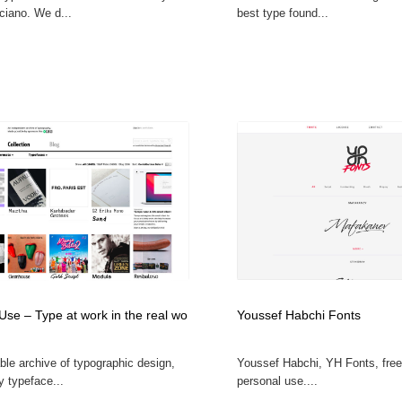
ciano. We d...
best type found...
Use – Type at work in the real wo
Youssef Habchi Fonts
ble archive of typographic design,
Youssef Habchi, YH Fonts, free
y typeface...
personal use....