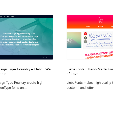
sign Type Foundry – Hello ! We
LiebeFonts · Hand-Made Fon
onts
of Love
ign Type Foundry create high
LiebeFonts makes high-quality 
penType fonts an...
custom hand-letteri...