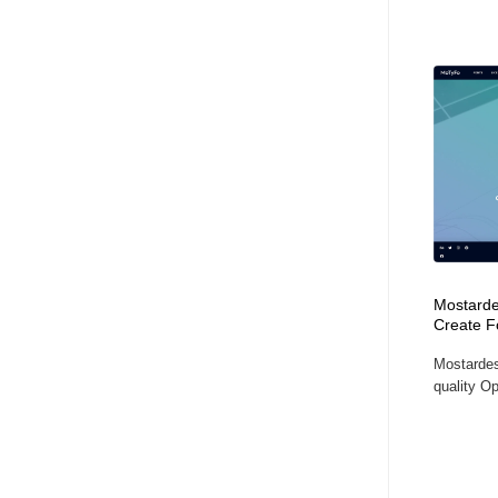
Mostarde
Create F
Mostardes
quality O