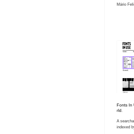
Mário Feli
Fonts In 
rld.
A searcha
indexed b