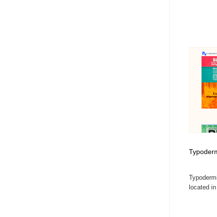
Typodermi
Typodermi
located i