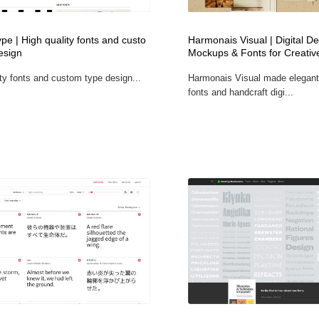
時計・腕時計
おもちゃ・ホビー・ゲーム
35
e | High quality fonts and custo
Harmonais Visual | Digital D
esign
Mockups & Fonts for Creativ
おもちゃ・ホビー・ゲーム
建設・住宅・不動産・倉庫
197
ty fonts and custom type design...
Harmonais Visual made elegan
fonts and handcraft digi...
建設・住宅・不動産・倉庫
携帯電話・通信・サービス
15
携帯電話・通信・サービス
農業・林業・漁業・畜産・鉱業・燃料
54
農業・林業・漁業・畜産・鉱業・燃料
植物・花・ガーデニング・造園
42
植物・花・ガーデニング・造園
工業・加工・技術・機械・電気
59
工業・加工・技術・機械・電気
動物園・水族館・公園・テーマパーク・アミューズメント
23
動物園・水族館・公園・テーマパーク・アミューズメント
自動車・船・飛行機・交通・自転車
71