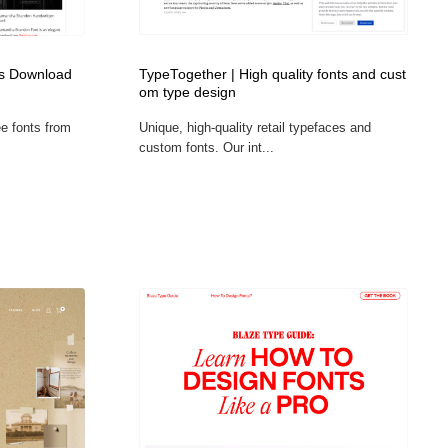
広告・マーケティング・PR・企画・プロデュース
印刷・製本・包装・グッズ
43
ts Download
TypeTogether | High quality fonts and cust
om type design
印刷・製本・包装・グッズ
フォント・フリーフォント / 書体
238
ee fonts from
Unique, high-quality retail typefaces and
custom fonts. Our int...
フォント・フリーフォント / 書体
スタイリスト・ヘア＆メークアップ・プロップ・セットデザ
18
イン
スタイリスト・ヘア＆メークアップ・プロップ・セットデザ
コーダー・エンジニア・デベロッパー
136
イン
コーダー・エンジニア・デベロッパー
ネット通販・EC・オークション・フリマ
15
ネット通販・EC・オークション・フリマ
眼鏡・コンタクトレンズ・サングラス
30
眼鏡・コンタクトレンズ・サングラス
ネオンサイン・ネオン菅・オリジナル
7
ネオンサイン・ネオン菅・オリジナル
カメラ・レンズ
18