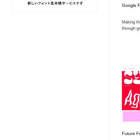
Google F
ヘアサロン・美容院・理髪店・エステ
旅行・観光・電車・航空会社
55
Making th
旅行・観光・電車・航空会社
ペット・トリミング
20
through gr
ペット・トリミング
宗教・神社仏閣・禅・寺・神社
33
宗教・神社仏閣・禅・寺・神社
健康・医療・福祉・病院・歯医者・製薬・薬品
200
健康・医療・福祉・病院・歯医者・製薬・薬品
教育・スクール・保育・幼稚園・小中高・大学・専門学校
173
教育・スクール・保育・幼稚園・小中高・大学・専門学校
日本伝統：着物・織物・舞踊・歌舞伎・茶道・華道・書道
17
日本伝統：着物・織物・舞踊・歌舞伎・茶道・華道・書道
芸能人・俳優・女優・タレント・モデル・芸能事務所
42
芸能人・俳優・女優・タレント・モデル・芸能事務所
アート・芸術・美術館・美術展・博物館・ギャラリー
383
Future F