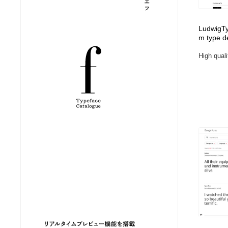
縫製・革製品・靴・鞄
ジュエリー・装飾品
54
LudwigTyp
m type d
ジュエリー・装飾品
建築・空間・工務店・内装・店舗・環境デザイン
276
High quali
建築・空間・工務店・内装・店舗・環境デザイン
商業施設・商業ビル
33
商業施設・商業ビル
コスメ・化粧品・石鹸・シャンプー・ヘアケア・香水
220
コスメ・化粧品・石鹸・シャンプー・ヘアケア・香水
飲食・レストラン・カフェ
181
飲食・レストラン・カフェ
材料：糸・布・紙・プラスチック・石・木材
38
材料：糸・布・紙・プラスチック・石・木材
日本の歴史・資料・伝統・将棋・囲碁
4
日本の歴史・資料・伝統・将棋・囲碁
ヘアサロン・美容院・理髪店・エステ
60