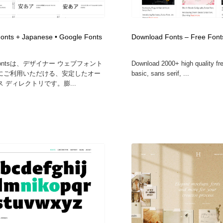
フォトグラファー・カメラマン・写真
グラフィックデザイン・デザイン事務所
485
onts + Japanese • Google Fonts
Download Fonts – Free Fon
グラフィックデザイン・デザイン事務所
コンテンツ・メディア制作会社
9
e Fontsは、デザイナー ウェブフォント
Download 2000+ high quality fr
にご利用いただける、安定したオー
basic, sans serif, ...
コンテンツ・メディア制作会社
編集・ライティング・コピーライター
19
 ディレクトリです。膨...
編集・ライティング・コピーライター
撮影スタジオ・撮影用小物・背景ボード・リース・レンタル
20
撮影スタジオ・撮影用小物・背景ボード・リース・レンタル
レンタルサーバー・クラウドサービス・ドメイン
10
レンタルサーバー・クラウドサービス・ドメイン
3D・CG・モーションデザイン
20
3D・CG・モーションデザイン
ライフスタイル・家具・生活雑貨・家電
319
ライフスタイル・家具・生活雑貨・家電
時計・腕時計
28