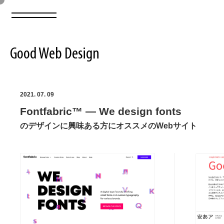
Good Web Design
2026年08月06日の登録サイト数は8548件です
2021. 07. 09
Fontfabric™ — We design fonts
登録Webサイト全一覧
8548
のデザインに興味ある方にオススメのWebサイト
登録Webサイト全一覧!
ABOUT
ABOUT
業界別 登録Webサイト一覧
Web制作会社・プロダクション・デジタル
579