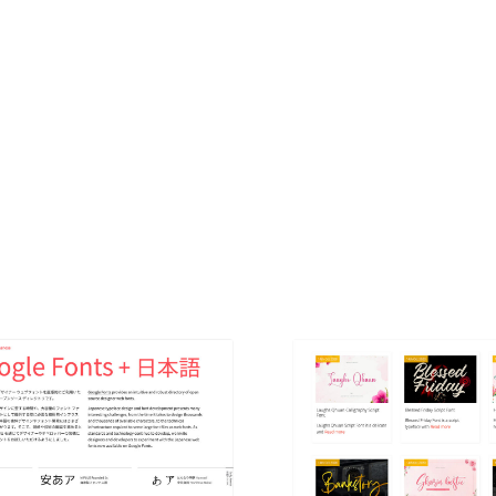
現役Webデザイナーによるコラム
15
現役Webデザイナーによるコラム
人気ランキング TOP100
人気ランキング TOP100
フォトグラファー・カメラマン・写真
257