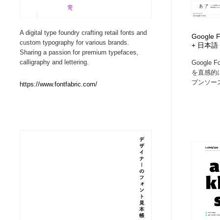
Web制作会社・プロダクション・デジタル
ブランディング・コンサルティング
151
A digital type foundry crafting retail fonts and
Google F
custom typography for various brands.
+ 日本語
ブランディング・コンサルティング
イラストレーター
160
Sharing a passion for premium typefaces,
calligraphy and lettering.
Googl
を直感的
イラストレーター
レタリング・カリグラフィ・サイン・看板
31
プンソース
https://www.fontfabric.com/
レタリング・カリグラフィ・サイン・看板
映像・クリエイター・プロダクション
164
映像・クリエイター・プロダクション
Javascript・WordPress・CSS・SEO・コーディング
97
Javascript・WordPress・CSS・SEO・コーディング
フリー素材・写真・モックアップ
41
フリー素材・写真・モックアップ
プロダクト・インテリア
139
プロダクト・インテリア
縫製・革製品・靴・鞄
55