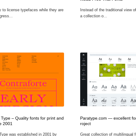
鉛筆画・木炭画・デッサン・クロッキー
Drawing Software / お絵かきソフト・アプリ・ブラシ
11
 to license typefaces while they are
Instead of the traditional view 
ogress...
a collection o...
Drawing Software / お絵かきソフト・アプリ・ブラシ
 Type – Quality fonts for print and
Paratype.com — excellent fon
e 2001
roject
 Type was established in 2001 by
Great collection of multilingual 