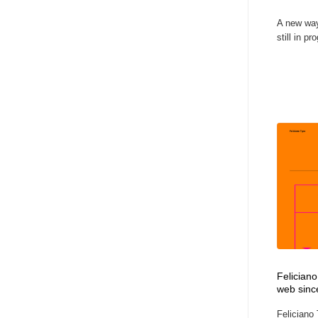
アート・芸術・美術館・美術展・博物館・ギャラリー
GWD スタッフお気に入り
201
A new way
still in pr
GWD スタッフお気に入り
Feliciano
web sinc
Feliciano