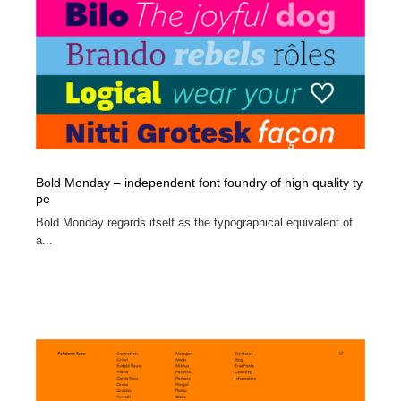
オフィス・シェアオフィス・コワーキング・シェアス
商業施設・商業ビル
33
ペース
商業施設・商業ビル
携帯電話・通信・サービス
15
携帯電話・通信・サービス
ファッション・洋服
511
ファッション・洋服
コスメ・化粧品・石鹸・シャンプー・ヘアケア・香水
220
Bold Monday – independent font foundry of high quality ty
コスメ・化粧品・石鹸・シャンプー・ヘアケア・香水
農業・林業・漁業・畜産・鉱業・燃料
54
pe
Bold Monday regards itself as the typographical equivalent of
農業・林業・漁業・畜産・鉱業・燃料
食品・飲料・酒・菓子
444
a...
食品・飲料・酒・菓子
飲食・レストラン・カフェ
182
飲食・レストラン・カフェ
植物・花・ガーデニング・造園
42
植物・花・ガーデニング・造園
陶芸・窯・ガラス・木工・手工芸
34