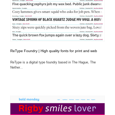
縫製・革製品・靴・鞄
55
縫製・革製品・靴・鞄
時計・腕時計
28
時計・腕時計
カメラ・レンズ
18
カメラ・レンズ
ジュエリー・装飾品
54
ジュエリー・装飾品
おもちゃ・ホビー・ゲーム
35
ReType Foundry | High quality fonts for print and web
ReType is a digital type foundry based in The Hague, The
おもちゃ・ホビー・ゲーム
アニメーション・キャラクターデザイン
23
Nether...
アニメーション・キャラクターデザイン
建築・空間・工務店・内装・店舗・環境デザイン
276
建築・空間・工務店・内装・店舗・環境デザイン
建設・住宅・不動産・倉庫
197
建設・住宅・不動産・倉庫
オフィス・シェアオフィス・コワーキング・シェアス
46
ペース