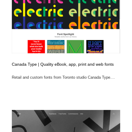
ホテル・旅館・温泉・銭湯・サウナ
旅行・観光・電車・航空会社
55
旅行・観光・電車・航空会社
アウトドア・キャンプ・登山
40
アウトドア・キャンプ・登山
スポーツ・スポーツ用品・トレーニング・ダイエット
71
スポーツ・スポーツ用品・トレーニング・ダイエット
ペット・トリミング
20
ペット・トリミング
ウェディング・結婚
38
Canada Type | Quality eBook, app, print and web fonts
ウェディング・結婚
育児・ベイビー・玩具・絵本
27
Retail and custom fonts from Toronto studio Canada Type....
育児・ベイビー・玩具・絵本
宗教・神社仏閣・禅・寺・神社
33
宗教・神社仏閣・禅・寺・神社
法律・監査・税理士・弁護士・司法書士・行政
29
法律・監査・税理士・弁護士・司法書士・行政
求人・採用・転職・就職・人材紹介
379