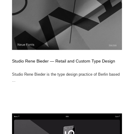
求人・採用・転職・就職・人材紹介
健康・医療・福祉・病院・歯医者・製薬・薬品
200
健康・医療・福祉・病院・歯医者・製薬・薬品
金融・銀行・投資・保険・M&A・商社
78
金融・銀行・投資・保険・M&A・商社
起業・事業支援・ボランティア・NPO
8
起業・事業支援・ボランティア・NPO
教育・スクール・保育・幼稚園・小中高・大学・専門学
173
校
Studio Rene Bieder — Retail and Custom Type Design
教育・スクール・保育・幼稚園・小中高・大学・専門学
システム開発・IT・決済・アプリ・ソフトウェア
99
校
Studio Rene Bieder is the type design practice of Berlin based
...
システム開発・IT・決済・アプリ・ソフトウェア
テクノロジー・AI・人工知能・スマートホーム・オンラ
74
イン
テクノロジー・AI・人工知能・スマートホーム・オンラ
日本伝統：着物・織物・舞踊・歌舞伎・茶道・華道・書
17
イン
道
日本伝統：着物・織物・舞踊・歌舞伎・茶道・華道・書
映画・アニメ・DVD・動画配信・放送・TV・ラジオ
65
道