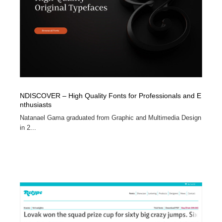
コーダー・エンジニア・デベロッパー
Javascript・WordPress・CSS・SEO・コーディング
97
Javascript・WordPress・CSS・SEO・コーディング
レンタルサーバー・クラウドサービス・ドメイン
10
レンタルサーバー・クラウドサービス・ドメイン
ネット通販・EC・オークション・フリマ
15
ネット通販・EC・オークション・フリマ
フリー素材・写真・モックアップ
41
NDISCOVER – High Quality Fonts for Professionals and E
フリー素材・写真・モックアップ
3D・CG・モーションデザイン
21
nthusiasts
Natanael Gama graduated from Graphic and Multimedia Design
3D・CG・モーションデザイン
眼鏡・コンタクトレンズ・サングラス
30
in 2...
眼鏡・コンタクトレンズ・サングラス
プロダクト・インテリア
139
プロダクト・インテリア
ライフスタイル・家具・生活雑貨・家電
320
ライフスタイル・家具・生活雑貨・家電
ネオンサイン・ネオン菅・オリジナル
7
ネオンサイン・ネオン菅・オリジナル