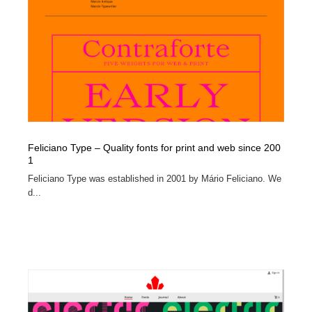
陶芸・窯・ガラス・木工・手工芸
材料：糸・布・紙・プラスチック・石・木材
38
材料：糸・布・紙・プラスチック・石・木材
工業・加工・技術・機械・電気
59
工業・加工・技術・機械・電気
宇宙
9
宇宙
日本の歴史・資料・伝統・将棋・囲碁
4
日本の歴史・資料・伝統・将棋・囲碁
動物園・水族館・公園・テーマパーク・アミューズメン
23
Feliciano Type – Quality fonts for print and web since 200
ト
1
Feliciano Type was established in 2001 by Mário Feliciano. We
動物園・水族館・公園・テーマパーク・アミューズメン
書籍・本屋・出版・作家・小説家・脚本家
58
d...
ト
書籍・本屋・出版・作家・小説家・脚本家
ヘアサロン・美容院・理髪店・エステ
60
ヘアサロン・美容院・理髪店・エステ
自動車・船・飛行機・交通・自転車
71
自動車・船・飛行機・交通・自転車
ホテル・旅館・温泉・銭湯・サウナ
149