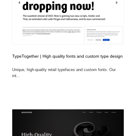
イラストレーター
コンテンツ・メディア制作会社
9
コンテンツ・メディア制作会社
フォント・フリーフォント / 書体
238
フォント・フリーフォント / 書体
レタリング・カリグラフィ・サイン・看板
31
レタリング・カリグラフィ・サイン・看板
編集・ライティング・コピーライター
19
TypeTogether | High quality fonts and custom type design
編集・ライティング・コピーライター
スタイリスト・ヘア＆メークアップ・プロップ・セット
Unique, high-quality retail typefaces and custom fonts. Our
18
デザイン
int...
スタイリスト・ヘア＆メークアップ・プロップ・セット
映像・クリエイター・プロダクション
164
デザイン
映像・クリエイター・プロダクション
撮影スタジオ・撮影用小物・背景ボード・リース・レン
20
タル
撮影スタジオ・撮影用小物・背景ボード・リース・レン
コーダー・エンジニア・デベロッパー
136
タル