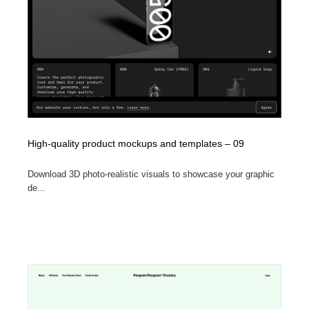
映画・アニメ・DVD・動画配信・放送・TV・ラジオ
音楽・アーティスト・楽器・舞台・演劇・ミュージカ
152
ル・ダンス
音楽・アーティスト・楽器・舞台・演劇・ミュージカ
芸能人・俳優・女優・タレント・モデル・芸能事務所
42
ル・ダンス
芸能人・俳優・女優・タレント・モデル・芸能事務所
キャンペーン・イベント・ワークショップ・コンペティ
77
ション
キャンペーン・イベント・ワークショップ・コンペティ
マッチングサービス
22
ション
High-quality product mockups and templates – 09
マッチングサービス
アート・芸術・美術館・美術展・博物館・ギャラリー
383
Download 3D photo-realistic visuals to showcase your graphic
de...
アート・芸術・美術館・美術展・博物館・ギャラリー
鉛筆画・木炭画・デッサン・クロッキー
15
鉛筆画・木炭画・デッサン・クロッキー
グラフィティ・Graffiti・ストリートアート
4
グラフィティ・Graffiti・ストリートアート
GWD スタッフお気に入り
201
GWD スタッフお気に入り
Drawing Software / お絵かきソフト・アプリ・ブラシ
11