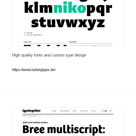
人気ランキング TOP100
業界別 登録Webサイト一覧
Web制作会社・プロダクション・デジタル
579
Web制作会社・プロダクション・デジタル
High quality fonts and custom type design
フォトグラファー・カメラマン・写真
257
フォトグラファー・カメラマン・写真
https://www.ludwigtype.de/
広告・マーケティング・PR・企画・プロデュース
182
広告・マーケティング・PR・企画・プロデュース
ブランディング・コンサルティング
151
ブランディング・コンサルティング
グラフィックデザイン・デザイン事務所
485
グラフィックデザイン・デザイン事務所
印刷・製本・包装・グッズ
43
印刷・製本・包装・グッズ
イラストレーター
160