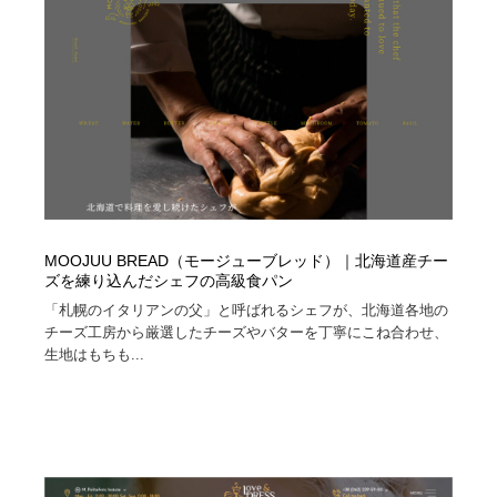
コーダー・エンジニア・デベロッパー
Javascript・WordPress・CSS・SEO・コーディング
97
Javascript・WordPress・CSS・SEO・コーディング
レンタルサーバー・クラウドサービス・ドメイン
10
レンタルサーバー・クラウドサービス・ドメイン
ネット通販・EC・オークション・フリマ
15
ネット通販・EC・オークション・フリマ
フリー素材・写真・モックアップ
41
フリー素材・写真・モックアップ
3D・CG・モーションデザイン
20
MOOJUU BREAD（モージューブレッド）｜北海道産チー
3D・CG・モーションデザイン
眼鏡・コンタクトレンズ・サングラス
30
ズを練り込んだシェフの高級食パン
「札幌のイタリアンの父」と呼ばれるシェフが、北海道各地の
チーズ工房から厳選したチーズやバターを丁寧にこね合わせ、
眼鏡・コンタクトレンズ・サングラス
プロダクト・インテリア
139
生地はもちも...
プロダクト・インテリア
ライフスタイル・家具・生活雑貨・家電
319
ライフスタイル・家具・生活雑貨・家電
ネオンサイン・ネオン菅・オリジナル
7
ネオンサイン・ネオン菅・オリジナル