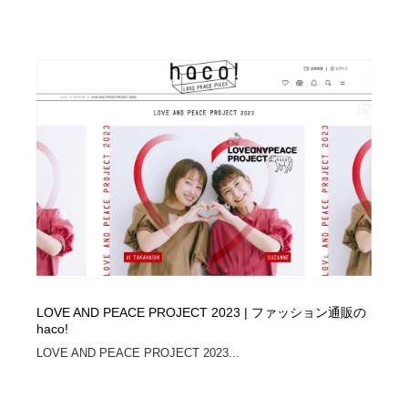
Drawing Software / お絵かきソフト・アプリ・ブラシ
ニュース・マガジン・メディア・SNS・YouTube
346
ニュース・マガジン・メディア・SNS・YouTube
LOVE AND PEACE PROJECT 2023 | ファッション通販の
haco!
LOVE AND PEACE PROJECT 2023...