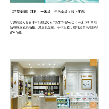
《稻荷集團》穗科、一禾堂、元禾食堂：線上宅配
4/30前加入會員即可領取100元宅配紅利購物金！一禾堂明星商
品海鹽豆乳奶油捲、濃豆乳菠羅、手作旦糕；穗科經典烏龍麵等
皆可宅配...