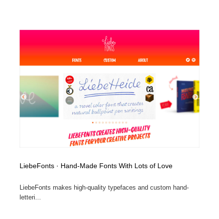
映画・アニメ・DVD・動画配信・放送・TV・ラジオ
音楽・アーティスト・楽器・舞台・演劇・ミュージカ
152
ル・ダンス
音楽・アーティスト・楽器・舞台・演劇・ミュージカ
芸能人・俳優・女優・タレント・モデル・芸能事務所
42
ル・ダンス
芸能人・俳優・女優・タレント・モデル・芸能事務所
キャンペーン・イベント・ワークショップ・コンペティ
77
ション
キャンペーン・イベント・ワークショップ・コンペティ
マッチングサービス
22
ション
マッチングサービス
アート・芸術・美術館・美術展・博物館・ギャラリー
383
アート・芸術・美術館・美術展・博物館・ギャラリー
鉛筆画・木炭画・デッサン・クロッキー
15
鉛筆画・木炭画・デッサン・クロッキー
グラフィティ・Graffiti・ストリートアート
4
LiebeFonts · Hand-Made Fonts With Lots of Love
LiebeFonts makes high-quality typefaces and custom hand-
グラフィティ・Graffiti・ストリートアート
GWD スタッフお気に入り
201
letteri...
GWD スタッフお気に入り
Drawing Software / お絵かきソフト・アプリ・ブラシ
11