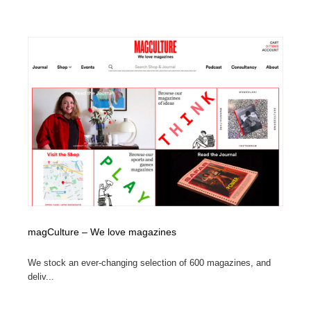
求人・採用・転職・就職・人材紹介
健康・医療・福祉・病院・歯医者・製薬・薬品
200
健康・医療・福祉・病院・歯医者・製薬・薬品
金融・銀行・投資・保険・M&A・商社
78
金融・銀行・投資・保険・M&A・商社
起業・事業支援・ボランティア・NPO
8
起業・事業支援・ボランティア・NPO
教育・スクール・保育・幼稚園・小中高・大学・専門学
173
校
教育・スクール・保育・幼稚園・小中高・大学・専門学
システム開発・IT・決済・アプリ・ソフトウェア
99
校
システム開発・IT・決済・アプリ・ソフトウェア
テクノロジー・AI・人工知能・スマートホーム・オンラ
74
イン
magCulture – We love magazines
テクノロジー・AI・人工知能・スマートホーム・オンラ
日本伝統：着物・織物・舞踊・歌舞伎・茶道・華道・書
17
イン
道
We stock an ever-changing selection of 600 magazines, and
deliv...
日本伝統：着物・織物・舞踊・歌舞伎・茶道・華道・書
映画・アニメ・DVD・動画配信・放送・TV・ラジオ
65
道