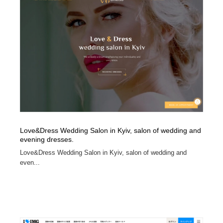
縫製・革製品・靴・鞄
55
縫製・革製品・靴・鞄
時計・腕時計
28
時計・腕時計
カメラ・レンズ
18
カメラ・レンズ
ジュエリー・装飾品
54
ジュエリー・装飾品
おもちゃ・ホビー・ゲーム
35
おもちゃ・ホビー・ゲーム
アニメーション・キャラクターデザイン
23
Love&Dress Wedding Salon in Kyiv, salon of wedding and
evening dresses.
アニメーション・キャラクターデザイン
建築・空間・工務店・内装・店舗・環境デザイン
276
Love&Dress Wedding Salon in Kyiv, salon of wedding and
even...
建築・空間・工務店・内装・店舗・環境デザイン
建設・住宅・不動産・倉庫
197
建設・住宅・不動産・倉庫
オフィス・シェアオフィス・コワーキング・シェアス
46
ペース