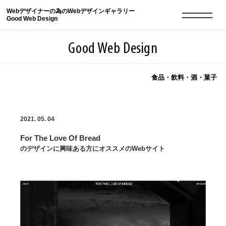
Webデザイナーの為のWebデザインギャラリー
Good Web Design
Good Web Design
食品・飲料・酒・菓子
2026年08月06日の登録サイト数は8548件です
2021. 05. 04
登録Webサイト全一覧
8548
For The Love Of Bread
登録Webサイト全一覧!
現役Webデザイナーによるコラム
15
のデザインに興味ある方にオススメのWebサイト
現役Webデザイナーによるコラム
ニュース
12
ニュース
ABOUT
ABOUT
人気ランキング TOP100