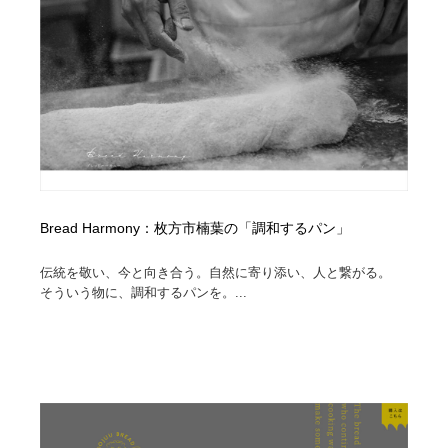
イラストレーター
コンテンツ・メディア制作会社
9
コンテンツ・メディア制作会社
フォント・フリーフォント / 書体
238
フォント・フリーフォント / 書体
レタリング・カリグラフィ・サイン・看板
31
レタリング・カリグラフィ・サイン・看板
編集・ライティング・コピーライター
19
編集・ライティング・コピーライター
スタイリスト・ヘア＆メークアップ・プロップ・セット
Bread Harmony：枚方市楠葉の「調和するパン」
18
デザイン
伝統を敬い、今と向き合う。自然に寄り添い、人と繋がる。
スタイリスト・ヘア＆メークアップ・プロップ・セット
映像・クリエイター・プロダクション
164
そういう物に、調和するパンを。...
デザイン
映像・クリエイター・プロダクション
撮影スタジオ・撮影用小物・背景ボード・リース・レン
20
タル
撮影スタジオ・撮影用小物・背景ボード・リース・レン
コーダー・エンジニア・デベロッパー
136
タル