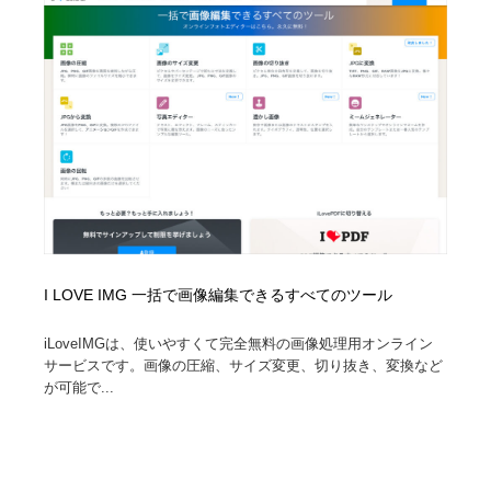
オフィス・シェアオフィス・コワーキング・シェアス
商業施設・商業ビル
33
ペース
商業施設・商業ビル
携帯電話・通信・サービス
15
携帯電話・通信・サービス
ファッション・洋服
511
ファッション・洋服
コスメ・化粧品・石鹸・シャンプー・ヘアケア・香水
220
コスメ・化粧品・石鹸・シャンプー・ヘアケア・香水
農業・林業・漁業・畜産・鉱業・燃料
54
農業・林業・漁業・畜産・鉱業・燃料
食品・飲料・酒・菓子
444
I LOVE IMG 一括で画像編集できるすべてのツール
食品・飲料・酒・菓子
飲食・レストラン・カフェ
181
iLoveIMGは、使いやすくて完全無料の画像処理用オンライン
サービスです。画像の圧縮、サイズ変更、切り抜き、変換など
飲食・レストラン・カフェ
が可能で...
植物・花・ガーデニング・造園
42
植物・花・ガーデニング・造園
陶芸・窯・ガラス・木工・手工芸
34