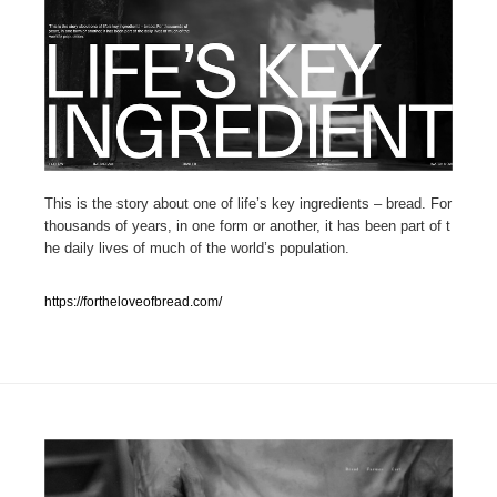
人気ランキング TOP100
業界別 登録Webサイト一覧
Web制作会社・プロダクション・デジタル
579
Web制作会社・プロダクション・デジタル
フォトグラファー・カメラマン・写真
257
This is the story about one of life’s key ingredients – bread. For
thousands of years, in one form or another, it has been part of t
he daily lives of much of the world’s population.
フォトグラファー・カメラマン・写真
広告・マーケティング・PR・企画・プロデュース
182
https://fortheloveofbread.com/
広告・マーケティング・PR・企画・プロデュース
ブランディング・コンサルティング
151
ブランディング・コンサルティング
グラフィックデザイン・デザイン事務所
485
グラフィックデザイン・デザイン事務所
印刷・製本・包装・グッズ
43
印刷・製本・包装・グッズ
イラストレーター
160