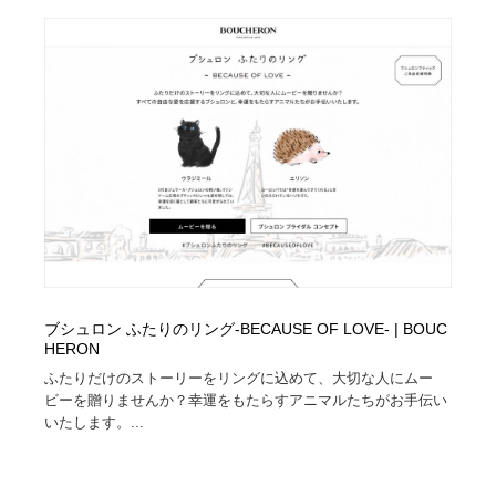
陶芸・窯・ガラス・木工・手工芸
材料：糸・布・紙・プラスチック・石・木材
38
材料：糸・布・紙・プラスチック・石・木材
工業・加工・技術・機械・電気
59
工業・加工・技術・機械・電気
宇宙
9
宇宙
日本の歴史・資料・伝統・将棋・囲碁
4
日本の歴史・資料・伝統・将棋・囲碁
動物園・水族館・公園・テーマパーク・アミューズメン
23
ト
動物園・水族館・公園・テーマパーク・アミューズメン
書籍・本屋・出版・作家・小説家・脚本家
58
ト
ブシュロン ふたりのリング-BECAUSE OF LOVE- | BOUC
書籍・本屋・出版・作家・小説家・脚本家
HERON
ヘアサロン・美容院・理髪店・エステ
60
ふたりだけのストーリーをリングに込めて、大切な人にムー
ビーを贈りませんか？幸運をもたらすアニマルたちがお手伝い
ヘアサロン・美容院・理髪店・エステ
自動車・船・飛行機・交通・自転車
71
いたします。...
自動車・船・飛行機・交通・自転車
ホテル・旅館・温泉・銭湯・サウナ
149