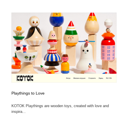
ホテル・旅館・温泉・銭湯・サウナ
旅行・観光・電車・航空会社
55
旅行・観光・電車・航空会社
アウトドア・キャンプ・登山
40
アウトドア・キャンプ・登山
スポーツ・スポーツ用品・トレーニング・ダイエット
71
スポーツ・スポーツ用品・トレーニング・ダイエット
ペット・トリミング
20
ペット・トリミング
ウェディング・結婚
38
ウェディング・結婚
育児・ベイビー・玩具・絵本
27
育児・ベイビー・玩具・絵本
宗教・神社仏閣・禅・寺・神社
33
Playthings to Love
宗教・神社仏閣・禅・寺・神社
法律・監査・税理士・弁護士・司法書士・行政
29
KOTOK Playthings are wooden toys, created with love and
inspira...
法律・監査・税理士・弁護士・司法書士・行政
求人・採用・転職・就職・人材紹介
379