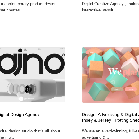
s a contemporary product design
Digital Creative Agency , makin
鉛筆画・木炭画・デッサン・クロッキー
Drawing Software / お絵かきソフト・アプリ・ブラシ
11
hat creates ...
interactive websit...
Drawing Software / お絵かきソフト・アプリ・ブラシ
igital Design Agency
Design, Advertising & Digital
rnsey & Jersey | Potting She
gital design studio that’s all about
We are an award-winning, full-s
he mol...
advertising &...