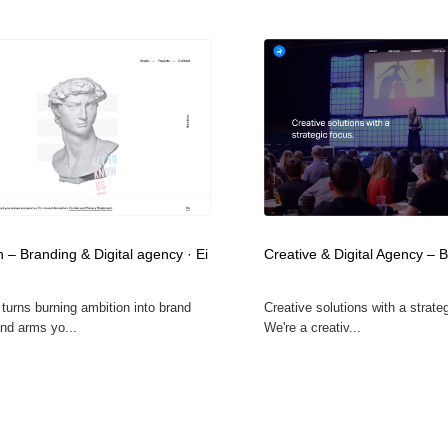
 – Branding & Digital agency · Ei
Creative & Digital Agency – 
turns burning ambition into brand
Creative solutions with a strate
and arms yo...
We're a creativ...