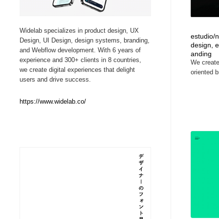
Web制作会社・プロダクション・デジタル
ブランディング・コンサルティング
151
Widelab specializes in product design, UX
estudio/
Design, UI Design, design systems, branding,
design, e
ブランディング・コンサルティング
イラストレーター
160
and Webflow development. With 6 years of
anding
experience and 300+ clients in 8 countries,
We create 
we create digital experiences that delight
oriented b
イラストレーター
レタリング・カリグラフィ・サイン・看板
31
users and drive success.
https://www.widelab.co/
レタリング・カリグラフィ・サイン・看板
映像・クリエイター・プロダクション
164
映像・クリエイター・プロダクション
Javascript・WordPress・CSS・SEO・コーディング
97
Javascript・WordPress・CSS・SEO・コーディング
フリー素材・写真・モックアップ
41
フリー素材・写真・モックアップ
プロダクト・インテリア
139
プロダクト・インテリア
縫製・革製品・靴・鞄
55