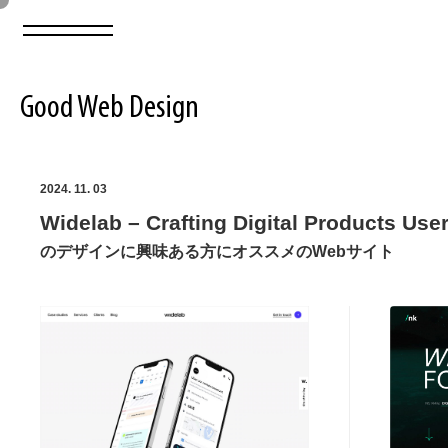
Good Web Design
2026年08月07日の登録サイト数は8549件です
2024. 11. 03
Widelab – Crafting Digital Products Use
登録Webサイト全一覧
8549
のデザインに興味ある方にオススメのWebサイト
登録Webサイト全一覧!
ABOUT
ABOUT
業界別 登録Webサイト一覧
Web制作会社・プロダクション・デジタル
579