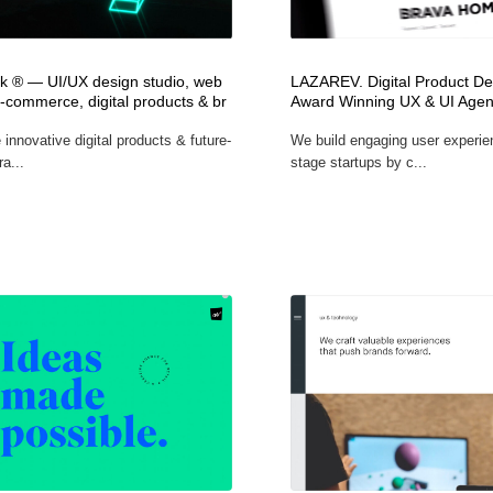
フォトグラファー・カメラマン・写真
グラフィックデザイン・デザイン事務所
485
nk ® — UI/UX design studio, web
LAZAREV. Digital Product De
-commerce, digital products & br
Award Winning UX & UI Age
グラフィックデザイン・デザイン事務所
コンテンツ・メディア制作会社
9
innovative digital products & future-
We build engaging user experien
ra...
stage startups by c...
コンテンツ・メディア制作会社
編集・ライティング・コピーライター
19
編集・ライティング・コピーライター
撮影スタジオ・撮影用小物・背景ボード・リース・レンタル
20
撮影スタジオ・撮影用小物・背景ボード・リース・レンタル
レンタルサーバー・クラウドサービス・ドメイン
10
レンタルサーバー・クラウドサービス・ドメイン
3D・CG・モーションデザイン
20
3D・CG・モーションデザイン
ライフスタイル・家具・生活雑貨・家電
320
ライフスタイル・家具・生活雑貨・家電
時計・腕時計
28