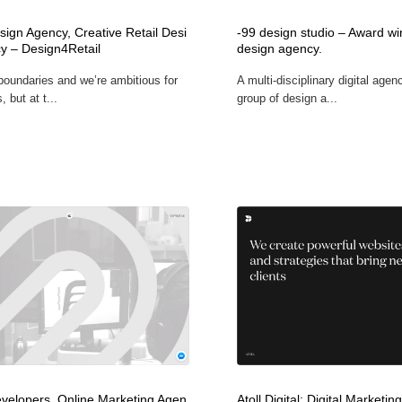
時計・腕時計
おもちゃ・ホビー・ゲーム
35
sign Agency, Creative Retail Desi
-99 design studio – Award win
y – Design4Retail‎
design agency.
oundaries and we’re ambitious for
A multi-disciplinary digital agen
おもちゃ・ホビー・ゲーム
建設・住宅・不動産・倉庫
197
, but at t...
group of design a...
建設・住宅・不動産・倉庫
携帯電話・通信・サービス
15
携帯電話・通信・サービス
農業・林業・漁業・畜産・鉱業・燃料
54
農業・林業・漁業・畜産・鉱業・燃料
植物・花・ガーデニング・造園
42
植物・花・ガーデニング・造園
工業・加工・技術・機械・電気
59
工業・加工・技術・機械・電気
動物園・水族館・公園・テーマパーク・アミューズメント
23
動物園・水族館・公園・テーマパーク・アミューズメント
自動車・船・飛行機・交通・自転車
71
velopers, Online Marketing Agen
Atoll Digital: Digital Marketi