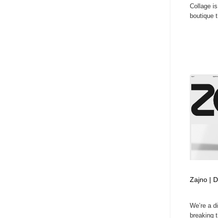
Collage i
アート・芸術・美術館・美術展・博物館・ギャラリー
GWD スタッフお気に入り
201
boutique t
GWD スタッフお気に入り
Zajno | D
We’re a di
breaking t