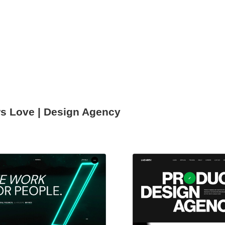
rs Love | Design Agency
現役Webデザイナーによるコラム
15
現役Webデザイナーによるコラム
人気ランキング TOP100
人気ランキング TOP100
フォトグラファー・カメラマン・写真
257