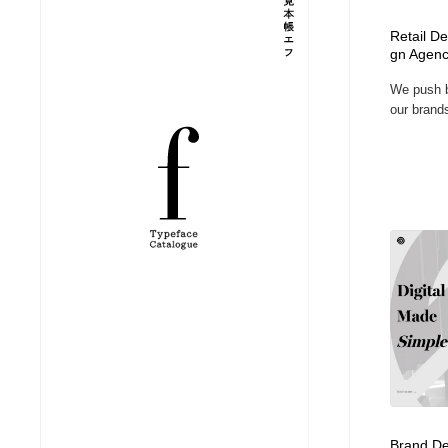
縫製・革製品・靴・鞄
ジュエリー・装飾品
54
Retail De
gn Agenc
We push b
ジュエリー・装飾品
建築・空間・工務店・内装・店舗・環境デザイン
276
our brands
建築・空間・工務店・内装・店舗・環境デザイン
商業施設・商業ビル
33
商業施設・商業ビル
コスメ・化粧品・石鹸・シャンプー・ヘアケア・香水
220
コスメ・化粧品・石鹸・シャンプー・ヘアケア・香水
飲食・レストラン・カフェ
181
飲食・レストラン・カフェ
材料：糸・布・紙・プラスチック・石・木材
38
材料：糸・布・紙・プラスチック・石・木材
日本の歴史・資料・伝統・将棋・囲碁
4
日本の歴史・資料・伝統・将棋・囲碁
ヘアサロン・美容院・理髪店・エステ
60
Brand De