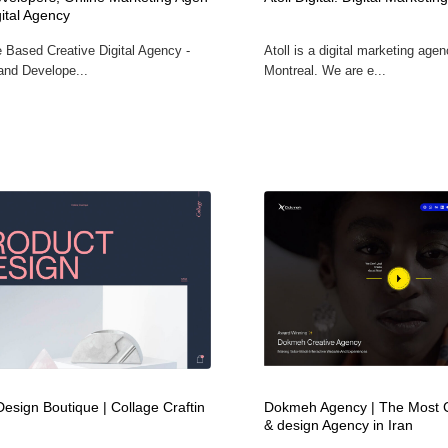
gital Agency
自動車・船・飛行機・交通・自転車
アウトドア・キャンプ・登山
40
 Based Creative Digital Agency -
Atoll is a digital marketing age
and Develope...
Montreal. We are e...
アウトドア・キャンプ・登山
ウェディング・結婚
38
ウェディング・結婚
法律・監査・税理士・弁護士・司法書士・行政
29
法律・監査・税理士・弁護士・司法書士・行政
金融・銀行・投資・保険・M&A・商社
78
金融・銀行・投資・保険・M&A・商社
システム開発・IT・決済・アプリ・ソフトウェア
99
システム開発・IT・決済・アプリ・ソフトウェア
映画・アニメ・DVD・動画配信・放送・TV・ラジオ
65
映画・アニメ・DVD・動画配信・放送・TV・ラジオ
キャンペーン・イベント・ワークショップ・コンペティショ
77
ン
esign Boutique | Collage Craftin
Dokmeh Agency | The Most 
キャンペーン・イベント・ワークショップ・コンペティショ
鉛筆画・木炭画・デッサン・クロッキー
15
ン
& design Agency in Iran