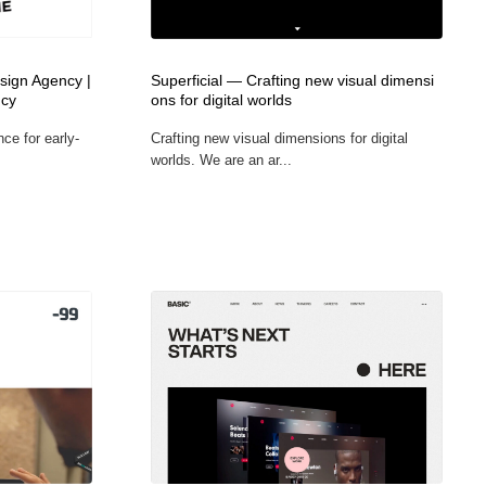
広告・マーケティング・PR・企画・プロデュース
印刷・製本・包装・グッズ
43
sign Agency |
Superficial — Crafting new visual dimensi
ncy
ons for digital worlds
印刷・製本・包装・グッズ
フォント・フリーフォント / 書体
238
ce for early-
Crafting new visual dimensions for digital
worlds. We are an ar...
フォント・フリーフォント / 書体
スタイリスト・ヘア＆メークアップ・プロップ・セットデザ
18
イン
スタイリスト・ヘア＆メークアップ・プロップ・セットデザ
コーダー・エンジニア・デベロッパー
136
イン
コーダー・エンジニア・デベロッパー
ネット通販・EC・オークション・フリマ
15
ネット通販・EC・オークション・フリマ
眼鏡・コンタクトレンズ・サングラス
30
眼鏡・コンタクトレンズ・サングラス
ネオンサイン・ネオン菅・オリジナル
7
ネオンサイン・ネオン菅・オリジナル
カメラ・レンズ
18