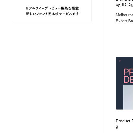
cy, ID Di
ヘアサロン・美容院・理髪店・エステ
旅行・観光・電車・航空会社
55
Melbourne
Expert Br
旅行・観光・電車・航空会社
ペット・トリミング
20
ペット・トリミング
宗教・神社仏閣・禅・寺・神社
33
宗教・神社仏閣・禅・寺・神社
健康・医療・福祉・病院・歯医者・製薬・薬品
200
健康・医療・福祉・病院・歯医者・製薬・薬品
教育・スクール・保育・幼稚園・小中高・大学・専門学校
173
教育・スクール・保育・幼稚園・小中高・大学・専門学校
日本伝統：着物・織物・舞踊・歌舞伎・茶道・華道・書道
17
日本伝統：着物・織物・舞踊・歌舞伎・茶道・華道・書道
芸能人・俳優・女優・タレント・モデル・芸能事務所
42
Product D
芸能人・俳優・女優・タレント・モデル・芸能事務所
アート・芸術・美術館・美術展・博物館・ギャラリー
383
g