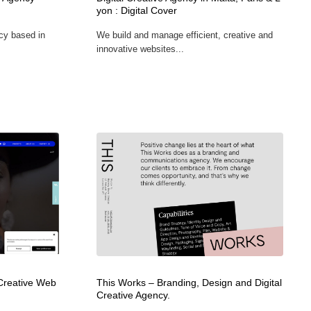
yon : Digital Cover
ホテル・旅館・温泉・銭湯・サウナ
スポーツ・スポーツ用品・トレーニング・ダイエット
71
ncy based in
We build and manage efficient, creative and
innovative websites...
スポーツ・スポーツ用品・トレーニング・ダイエット
育児・ベイビー・玩具・絵本
27
育児・ベイビー・玩具・絵本
求人・採用・転職・就職・人材紹介
379
求人・採用・転職・就職・人材紹介
起業・事業支援・ボランティア・NPO
8
起業・事業支援・ボランティア・NPO
テクノロジー・AI・人工知能・スマートホーム・オンライン
74
テクノロジー・AI・人工知能・スマートホーム・オンライン
音楽・アーティスト・楽器・舞台・演劇・ミュージカル・ダ
152
ンス
音楽・アーティスト・楽器・舞台・演劇・ミュージカル・ダ
マッチングサービス
22
ンス
Creative Web
This Works – Branding, Design and Digital
マッチングサービス
グラフィティ・Graffiti・ストリートアート
4
Creative Agency.