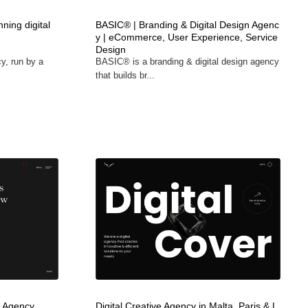
カメラ・レンズ
アニメーション・キャラクターデザイン
23
ning digital
BASIC® | Branding & Digital Design Agenc
y | eCommerce, User Experience, Service
Design
cy, run by a
BASIC® is a branding & digital design agency
アニメーション・キャラクターデザイン
オフィス・シェアオフィス・コワーキング・シェアスペース
46
that builds br...
オフィス・シェアオフィス・コワーキング・シェアスペース
ファッション・洋服
511
ファッション・洋服
食品・飲料・酒・菓子
444
食品・飲料・酒・菓子
陶芸・窯・ガラス・木工・手工芸
34
陶芸・窯・ガラス・木工・手工芸
宇宙
9
宇宙
書籍・本屋・出版・作家・小説家・脚本家
58
書籍・本屋・出版・作家・小説家・脚本家
ホテル・旅館・温泉・銭湯・サウナ
149
ng Agency
Digital Creative Agency in Malta, Paris & L