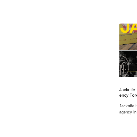
Jacknife
ency Tor
Jacknife i
agency in 