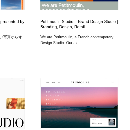
広告・マーケティング・PR・企画・プロデュース
印刷・製本・包装・グッズ
43
sented by
Petitmoulin Studio – Brand Design Studio |
Branding, Design, Retail
印刷・製本・包装・グッズ
フォント・フリーフォント / 書体
238
い写真からオ
We are Petitmoulin, a French contemporary
Design Studio. Our ex...
フォント・フリーフォント / 書体
スタイリスト・ヘア＆メークアップ・プロップ・セットデザ
18
イン
スタイリスト・ヘア＆メークアップ・プロップ・セットデザ
コーダー・エンジニア・デベロッパー
136
イン
コーダー・エンジニア・デベロッパー
ネット通販・EC・オークション・フリマ
15
ネット通販・EC・オークション・フリマ
眼鏡・コンタクトレンズ・サングラス
30
眼鏡・コンタクトレンズ・サングラス
ネオンサイン・ネオン菅・オリジナル
7
ネオンサイン・ネオン菅・オリジナル
カメラ・レンズ
18