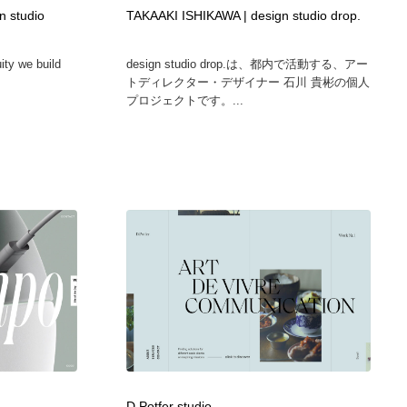
 studio
TAKAAKI ISHIKAWA | design studio drop.
ホテル・旅館・温泉・銭湯・サウナ
スポーツ・スポーツ用品・トレーニング・ダイエット
71
uity we build
design studio drop.は、都内で活動する、アー
スポーツ・スポーツ用品・トレーニング・ダイエット
育児・ベイビー・玩具・絵本
27
トディレクター・デザイナー 石川 貴彬の個人
プロジェクトです。...
育児・ベイビー・玩具・絵本
求人・採用・転職・就職・人材紹介
379
求人・採用・転職・就職・人材紹介
起業・事業支援・ボランティア・NPO
8
起業・事業支援・ボランティア・NPO
テクノロジー・AI・人工知能・スマートホーム・オンライン
74
テクノロジー・AI・人工知能・スマートホーム・オンライン
音楽・アーティスト・楽器・舞台・演劇・ミュージカル・ダ
152
ンス
音楽・アーティスト・楽器・舞台・演劇・ミュージカル・ダ
マッチングサービス
22
ンス
マッチングサービス
グラフィティ・Graffiti・ストリートアート
4
D.Potfer studio