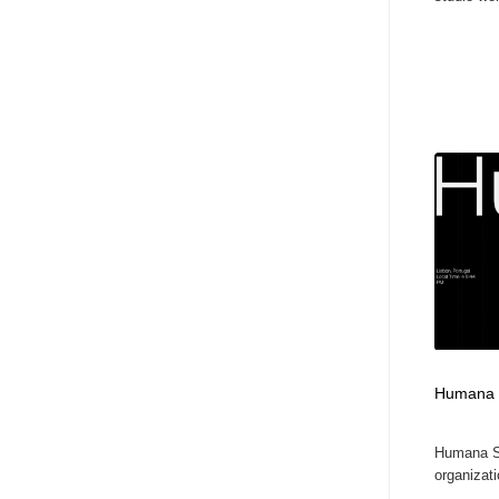
Humana 
Humana St
organizati