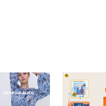
現役Webデザイナーによるコラム
15
現役Webデザイナーによるコラム
人気ランキング TOP100
人気ランキング TOP100
フォトグラファー・カメラマン・写真
257