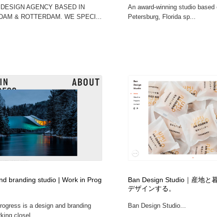
A DESIGN AGENCY BASED IN
An award-winning studio based o
AM & ROTTERDAM. WE SPECI...
Petersburg, Florida sp...
nd branding studio | Work in Prog
Ban Design Studio｜産
デザインする。
rogress is a design and branding
Ban Design Studio...
king closel...