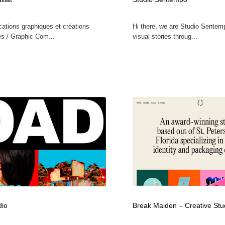
鉛筆画・木炭画・デッサン・クロッキー
Drawing Software / お絵かきソフト・アプリ・ブラシ
11
tions graphiques et créations
Hi there, we are Studio Sentem
s / Graphic Com...
visual stories throug...
Drawing Software / お絵かきソフト・アプリ・ブラシ
dio
Break Maiden – Creative Stu