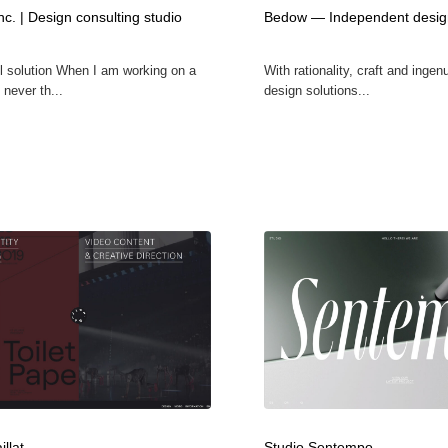
nc. | Design consulting studio
Bedow — Independent design
自動車・船・飛行機・交通・自転車
アウトドア・キャンプ・登山
40
ul solution When I am working on a
With rationality, craft and ingen
アウトドア・キャンプ・登山
ウェディング・結婚
38
 never th...
design solutions...
ウェディング・結婚
法律・監査・税理士・弁護士・司法書士・行政
29
法律・監査・税理士・弁護士・司法書士・行政
金融・銀行・投資・保険・M&A・商社
78
金融・銀行・投資・保険・M&A・商社
システム開発・IT・決済・アプリ・ソフトウェア
99
システム開発・IT・決済・アプリ・ソフトウェア
映画・アニメ・DVD・動画配信・放送・TV・ラジオ
65
映画・アニメ・DVD・動画配信・放送・TV・ラジオ
キャンペーン・イベント・ワークショップ・コンペティショ
77
ン
キャンペーン・イベント・ワークショップ・コンペティショ
鉛筆画・木炭画・デッサン・クロッキー
15
ン
illat
Studio Sentempo