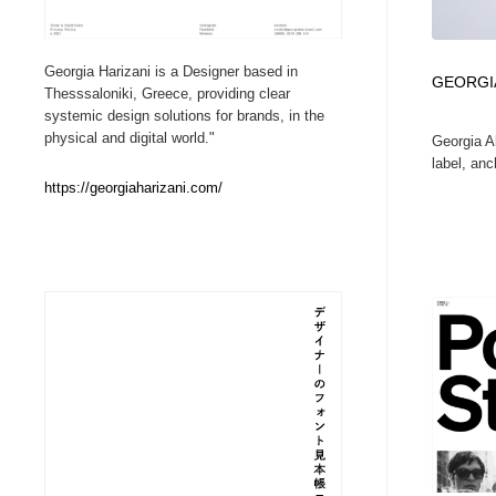
Web制作会社・プロダクション・デジタル
ブランディング・コンサルティング
151
Georgia Harizani is a Designer based in
GEORGIA
Thesssaloniki, Greece, providing clear
ブランディング・コンサルティング
イラストレーター
160
systemic design solutions for brands, in the
physical and digital world."
Georgia A
label, anc
イラストレーター
レタリング・カリグラフィ・サイン・看板
31
https://georgiaharizani.com/
レタリング・カリグラフィ・サイン・看板
映像・クリエイター・プロダクション
164
映像・クリエイター・プロダクション
Javascript・WordPress・CSS・SEO・コーディング
97
Javascript・WordPress・CSS・SEO・コーディング
フリー素材・写真・モックアップ
41
フリー素材・写真・モックアップ
プロダクト・インテリア
139
プロダクト・インテリア
縫製・革製品・靴・鞄
55