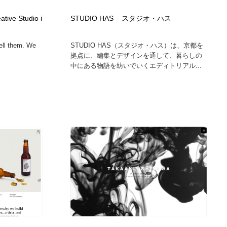
カメラ・レンズ
アニメーション・キャラクターデザイン
23
tive Studio i
STUDIO HAS – スタジオ・ハス
tell them. We
STUDIO HAS（スタジオ・ハス）は、京都を
アニメーション・キャラクターデザイン
オフィス・シェアオフィス・コワーキング・シェアスペース
46
拠点に、編集とデザインを通して、暮らしの
中にある物語を紡いでいくエディトリアル...
オフィス・シェアオフィス・コワーキング・シェアスペース
ファッション・洋服
511
ファッション・洋服
食品・飲料・酒・菓子
444
食品・飲料・酒・菓子
陶芸・窯・ガラス・木工・手工芸
34
陶芸・窯・ガラス・木工・手工芸
宇宙
9
宇宙
書籍・本屋・出版・作家・小説家・脚本家
58
書籍・本屋・出版・作家・小説家・脚本家
ホテル・旅館・温泉・銭湯・サウナ
149