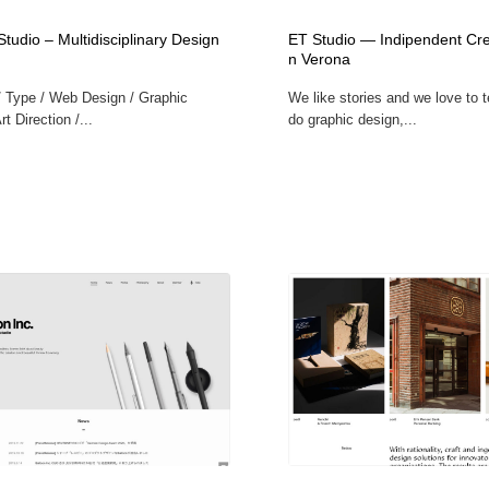
時計・腕時計
おもちゃ・ホビー・ゲーム
35
tudio – Multidisciplinary Design
ET Studio — Indipendent Crea
n Verona
/ Type / Web Design / Graphic
We like stories and we love to 
おもちゃ・ホビー・ゲーム
建設・住宅・不動産・倉庫
197
rt Direction /...
do graphic design,...
建設・住宅・不動産・倉庫
携帯電話・通信・サービス
15
携帯電話・通信・サービス
農業・林業・漁業・畜産・鉱業・燃料
54
農業・林業・漁業・畜産・鉱業・燃料
植物・花・ガーデニング・造園
42
植物・花・ガーデニング・造園
工業・加工・技術・機械・電気
59
工業・加工・技術・機械・電気
動物園・水族館・公園・テーマパーク・アミューズメント
23
動物園・水族館・公園・テーマパーク・アミューズメント
自動車・船・飛行機・交通・自転車
71