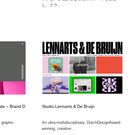
し、クラ...
ide – Brand D
Studio Lennarts & De Bruijn
 graphic
An ultra-multidisciplinary, DutchDesignAward-
winning, creative ...