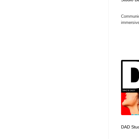
アート・芸術・美術館・美術展・博物館・ギャラリー
GWD スタッフお気に入り
201
Communica
immersive
GWD スタッフお気に入り
DAD Stu