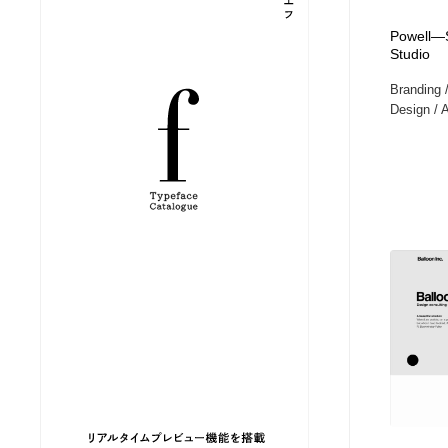
縫製・革製品・靴・鞄
ジュエリー・装飾品
54
Powell—S
Studio
Branding 
ジュエリー・装飾品
建築・空間・工務店・内装・店舗・環境デザイン
276
Design / A
建築・空間・工務店・内装・店舗・環境デザイン
商業施設・商業ビル
33
商業施設・商業ビル
コスメ・化粧品・石鹸・シャンプー・ヘアケア・香水
220
コスメ・化粧品・石鹸・シャンプー・ヘアケア・香水
飲食・レストラン・カフェ
181
飲食・レストラン・カフェ
材料：糸・布・紙・プラスチック・石・木材
38
材料：糸・布・紙・プラスチック・石・木材
日本の歴史・資料・伝統・将棋・囲碁
4
日本の歴史・資料・伝統・将棋・囲碁
ヘアサロン・美容院・理髪店・エステ
60