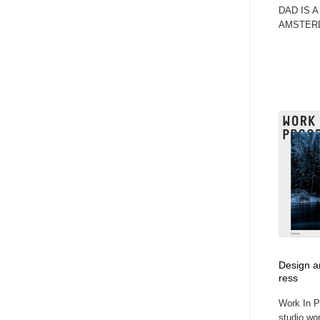
DAD IS 
AMSTERD
Design a
ress
Work In P
studio wor