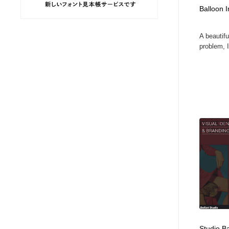
Balloon I
ヘアサロン・美容院・理髪店・エステ
旅行・観光・電車・航空会社
55
A beautif
旅行・観光・電車・航空会社
ペット・トリミング
20
problem, I
ペット・トリミング
宗教・神社仏閣・禅・寺・神社
33
宗教・神社仏閣・禅・寺・神社
健康・医療・福祉・病院・歯医者・製薬・薬品
200
健康・医療・福祉・病院・歯医者・製薬・薬品
教育・スクール・保育・幼稚園・小中高・大学・専門学校
173
教育・スクール・保育・幼稚園・小中高・大学・専門学校
日本伝統：着物・織物・舞踊・歌舞伎・茶道・華道・書道
17
日本伝統：着物・織物・舞踊・歌舞伎・茶道・華道・書道
芸能人・俳優・女優・タレント・モデル・芸能事務所
42
芸能人・俳優・女優・タレント・モデル・芸能事務所
アート・芸術・美術館・美術展・博物館・ギャラリー
383
Studio Ba