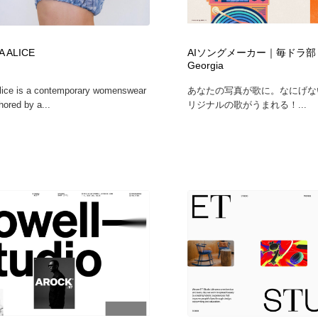
フォトグラファー・カメラマン・写真
グラフィックデザイン・デザイン事務所
485
 ALICE
AIソングメーカー｜毎ドラ部 pre
Georgia
グラフィックデザイン・デザイン事務所
コンテンツ・メディア制作会社
9
lice is a contemporary womenswear
あなたの写真が歌に。なにげな
hored by a...
リジナルの歌がうまれる！...
コンテンツ・メディア制作会社
編集・ライティング・コピーライター
19
編集・ライティング・コピーライター
撮影スタジオ・撮影用小物・背景ボード・リース・レンタル
20
撮影スタジオ・撮影用小物・背景ボード・リース・レンタル
レンタルサーバー・クラウドサービス・ドメイン
10
レンタルサーバー・クラウドサービス・ドメイン
3D・CG・モーションデザイン
20
3D・CG・モーションデザイン
ライフスタイル・家具・生活雑貨・家電
320
ライフスタイル・家具・生活雑貨・家電
時計・腕時計
28