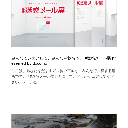
オフィス・シェアオフィス・コワーキング・シェアス
商業施設・商業ビル
33
ペース
商業施設・商業ビル
携帯電話・通信・サービス
15
携帯電話・通信・サービス
ファッション・洋服
511
ファッション・洋服
コスメ・化粧品・石鹸・シャンプー・ヘアケア・香水
220
みんなでシェアして、みんなを救おう。 #迷惑メール展 pr
コスメ・化粧品・石鹸・シャンプー・ヘアケア・香水
農業・林業・漁業・畜産・鉱業・燃料
54
esented by docomo
ここは、あなたをだますズル賢い言葉を、みんなで共有する場
農業・林業・漁業・畜産・鉱業・燃料
食品・飲料・酒・菓子
444
所です。「#迷惑メール展」をつけて、どうかシェアしてくだ
さい。メールだ...
食品・飲料・酒・菓子
飲食・レストラン・カフェ
181
飲食・レストラン・カフェ
植物・花・ガーデニング・造園
42
植物・花・ガーデニング・造園
陶芸・窯・ガラス・木工・手工芸
34