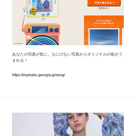
人気ランキング TOP100
業界別 登録Webサイト一覧
Web制作会社・プロダクション・デジタル
579
あなたの写真が歌に。なにげない写真からオリジナルの歌がう
Web制作会社・プロダクション・デジタル
フォトグラファー・カメラマン・写真
257
まれる！
フォトグラファー・カメラマン・写真
広告・マーケティング・PR・企画・プロデュース
182
https://mydrabu.georgia.jp/song/
広告・マーケティング・PR・企画・プロデュース
ブランディング・コンサルティング
151
ブランディング・コンサルティング
グラフィックデザイン・デザイン事務所
485
グラフィックデザイン・デザイン事務所
印刷・製本・包装・グッズ
43
印刷・製本・包装・グッズ
イラストレーター
160