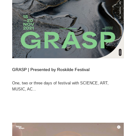
陶芸・窯・ガラス・木工・手工芸
材料：糸・布・紙・プラスチック・石・木材
38
材料：糸・布・紙・プラスチック・石・木材
工業・加工・技術・機械・電気
59
工業・加工・技術・機械・電気
宇宙
9
宇宙
日本の歴史・資料・伝統・将棋・囲碁
4
日本の歴史・資料・伝統・将棋・囲碁
動物園・水族館・公園・テーマパーク・アミューズメン
23
ト
GRASP | Presented by Roskilde Festival
動物園・水族館・公園・テーマパーク・アミューズメン
書籍・本屋・出版・作家・小説家・脚本家
58
One, two or three days of festival with SCIENCE, ART,
ト
MUSIC, AC...
書籍・本屋・出版・作家・小説家・脚本家
ヘアサロン・美容院・理髪店・エステ
60
ヘアサロン・美容院・理髪店・エステ
自動車・船・飛行機・交通・自転車
71
自動車・船・飛行機・交通・自転車
ホテル・旅館・温泉・銭湯・サウナ
149