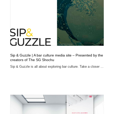
縫製・革製品・靴・鞄
55
縫製・革製品・靴・鞄
時計・腕時計
28
時計・腕時計
カメラ・レンズ
18
カメラ・レンズ
ジュエリー・装飾品
54
ジュエリー・装飾品
おもちゃ・ホビー・ゲーム
35
Sip & Guzzle | A bar culture media site – Presented by the
creators of The SG Shochu
おもちゃ・ホビー・ゲーム
アニメーション・キャラクターデザイン
23
Sip & Guzzle is all about exploring bar culture. Take a closer ...
アニメーション・キャラクターデザイン
建築・空間・工務店・内装・店舗・環境デザイン
276
建築・空間・工務店・内装・店舗・環境デザイン
建設・住宅・不動産・倉庫
197
建設・住宅・不動産・倉庫
オフィス・シェアオフィス・コワーキング・シェアス
46
ペース