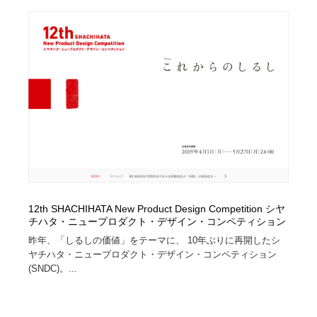
Drawing Software / お絵かきソフト・アプリ・ブラシ
ニュース・マガジン・メディア・SNS・YouTube
346
ニュース・マガジン・メディア・SNS・YouTube
12th SHACHIHATA New Product Design Competition シヤ
チハタ・ニュープロダクト・デザイン・コンペティション
昨年、「しるしの価値」をテーマに、 10年ぶりに再開したシ
ヤチハタ・ニュープロダクト・デザイン・コンペティション
(SNDC)。...