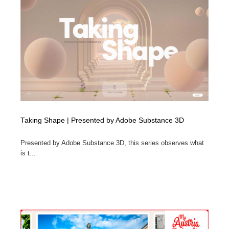
ホテル・旅館・温泉・銭湯・サウナ
旅行・観光・電車・航空会社
55
旅行・観光・電車・航空会社
アウトドア・キャンプ・登山
40
アウトドア・キャンプ・登山
スポーツ・スポーツ用品・トレーニング・ダイエット
71
スポーツ・スポーツ用品・トレーニング・ダイエット
ペット・トリミング
20
ペット・トリミング
ウェディング・結婚
38
Taking Shape | Presented by Adobe Substance 3D
ウェディング・結婚
育児・ベイビー・玩具・絵本
27
Presented by Adobe Substance 3D, this series observes what
is t...
育児・ベイビー・玩具・絵本
宗教・神社仏閣・禅・寺・神社
33
宗教・神社仏閣・禅・寺・神社
法律・監査・税理士・弁護士・司法書士・行政
29
法律・監査・税理士・弁護士・司法書士・行政
求人・採用・転職・就職・人材紹介
379