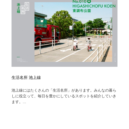
映画・アニメ・DVD・動画配信・放送・TV・ラジオ
音楽・アーティスト・楽器・舞台・演劇・ミュージカ
152
ル・ダンス
音楽・アーティスト・楽器・舞台・演劇・ミュージカ
芸能人・俳優・女優・タレント・モデル・芸能事務所
42
ル・ダンス
芸能人・俳優・女優・タレント・モデル・芸能事務所
キャンペーン・イベント・ワークショップ・コンペティ
77
ション
キャンペーン・イベント・ワークショップ・コンペティ
マッチングサービス
22
ション
マッチングサービス
アート・芸術・美術館・美術展・博物館・ギャラリー
383
生活名所 池上線
アート・芸術・美術館・美術展・博物館・ギャラリー
鉛筆画・木炭画・デッサン・クロッキー
15
池上線にはたくさんの「生活名所」があります。みんなの暮ら
しに役立って、毎日を豊かにしているスポットを紹介していき
鉛筆画・木炭画・デッサン・クロッキー
グラフィティ・Graffiti・ストリートアート
4
ます。...
グラフィティ・Graffiti・ストリートアート
GWD スタッフお気に入り
201
GWD スタッフお気に入り
Drawing Software / お絵かきソフト・アプリ・ブラシ
11