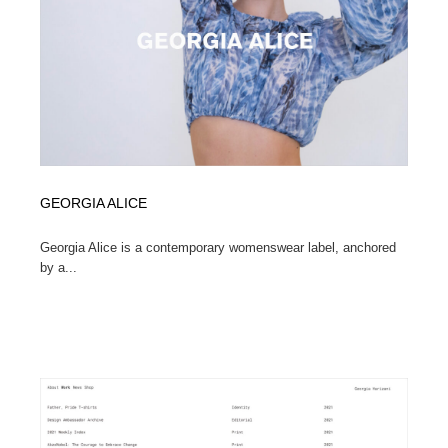
イラストレーター
コンテンツ・メディア制作会社
9
コンテンツ・メディア制作会社
フォント・フリーフォント / 書体
238
フォント・フリーフォント / 書体
レタリング・カリグラフィ・サイン・看板
31
レタリング・カリグラフィ・サイン・看板
編集・ライティング・コピーライター
19
GEORGIA ALICE
編集・ライティング・コピーライター
スタイリスト・ヘア＆メークアップ・プロップ・セット
18
デザイン
Georgia Alice is a contemporary womenswear label, anchored
by a...
スタイリスト・ヘア＆メークアップ・プロップ・セット
映像・クリエイター・プロダクション
164
デザイン
映像・クリエイター・プロダクション
撮影スタジオ・撮影用小物・背景ボード・リース・レン
20
タル
撮影スタジオ・撮影用小物・背景ボード・リース・レン
コーダー・エンジニア・デベロッパー
136
タル