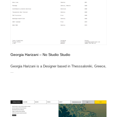
コーダー・エンジニア・デベロッパー
Javascript・WordPress・CSS・SEO・コーディング
97
Javascript・WordPress・CSS・SEO・コーディング
レンタルサーバー・クラウドサービス・ドメイン
10
レンタルサーバー・クラウドサービス・ドメイン
ネット通販・EC・オークション・フリマ
15
ネット通販・EC・オークション・フリマ
フリー素材・写真・モックアップ
41
フリー素材・写真・モックアップ
3D・CG・モーションデザイン
20
Georgia Harizani – No Studio Studio
3D・CG・モーションデザイン
眼鏡・コンタクトレンズ・サングラス
30
Georgia Harizani is a Designer based in Thesssaloniki, Greece,
...
眼鏡・コンタクトレンズ・サングラス
プロダクト・インテリア
139
プロダクト・インテリア
ライフスタイル・家具・生活雑貨・家電
320
ライフスタイル・家具・生活雑貨・家電
ネオンサイン・ネオン菅・オリジナル
7
ネオンサイン・ネオン菅・オリジナル