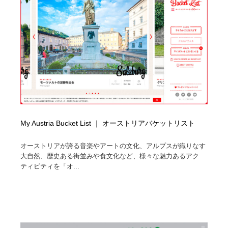
求人・採用・転職・就職・人材紹介
健康・医療・福祉・病院・歯医者・製薬・薬品
200
健康・医療・福祉・病院・歯医者・製薬・薬品
金融・銀行・投資・保険・M&A・商社
78
金融・銀行・投資・保険・M&A・商社
起業・事業支援・ボランティア・NPO
8
起業・事業支援・ボランティア・NPO
教育・スクール・保育・幼稚園・小中高・大学・専門学
173
校
教育・スクール・保育・幼稚園・小中高・大学・専門学
システム開発・IT・決済・アプリ・ソフトウェア
99
校
My Austria Bucket List ｜ オーストリアバケットリスト
システム開発・IT・決済・アプリ・ソフトウェア
テクノロジー・AI・人工知能・スマートホーム・オンラ
74
オーストリアが誇る音楽やアートの文化、アルプスが織りなす
イン
大自然、歴史ある街並みや食文化など、様々な魅力あるアク
ティビティを「オ...
テクノロジー・AI・人工知能・スマートホーム・オンラ
日本伝統：着物・織物・舞踊・歌舞伎・茶道・華道・書
17
イン
道
日本伝統：着物・織物・舞踊・歌舞伎・茶道・華道・書
映画・アニメ・DVD・動画配信・放送・TV・ラジオ
65
道