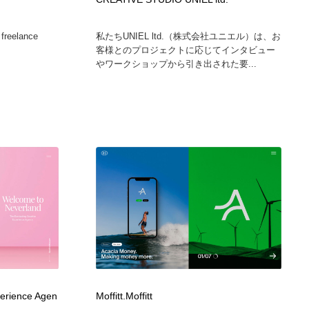
グラフィティ・Graffiti・ストリートアート
ニュース・マガジン・メディア・SNS・YouTube
346
 freelance
私たちUNIEL ltd.（株式会社ユニエル）は、お
客様とのプロジェクトに応じてインタビュー
ニュース・マガジン・メディア・SNS・YouTube
やワークショップから引き出された要...
perience Agen
Moffitt.Moffitt