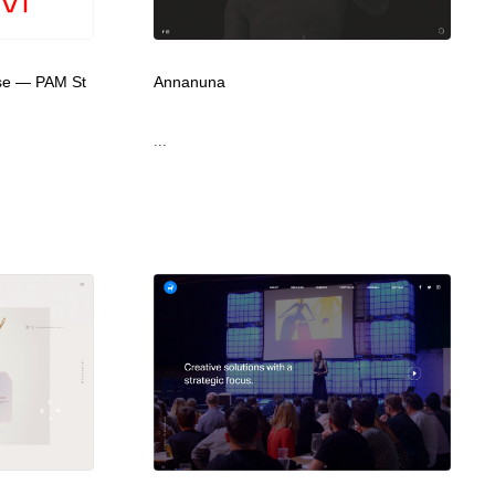
広告・マーケティング・PR・企画・プロデュース
印刷・製本・包装・グッズ
43
use — PAM St
Annanuna
印刷・製本・包装・グッズ
フォント・フリーフォント / 書体
238
...
フォント・フリーフォント / 書体
スタイリスト・ヘア＆メークアップ・プロップ・セットデザ
18
イン
スタイリスト・ヘア＆メークアップ・プロップ・セットデザ
コーダー・エンジニア・デベロッパー
136
イン
コーダー・エンジニア・デベロッパー
ネット通販・EC・オークション・フリマ
15
ネット通販・EC・オークション・フリマ
眼鏡・コンタクトレンズ・サングラス
30
眼鏡・コンタクトレンズ・サングラス
ネオンサイン・ネオン菅・オリジナル
7
ネオンサイン・ネオン菅・オリジナル
カメラ・レンズ
18