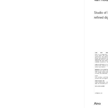
アート・芸術・美術館・美術展・博物館・ギャラリー
GWD スタッフお気に入り
201
Studio of 
refined dig
GWD スタッフお気に入り
Aino