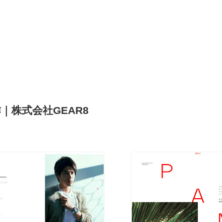
｜株式会社GEAR8
現役Webデザイナーによるコラム
15
現役Webデザイナーによるコラム
人気ランキング TOP100
人気ランキング TOP100
フォトグラファー・カメラマン・写真
257