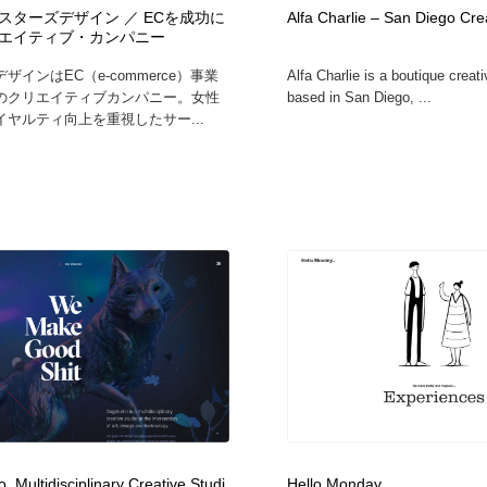
スターズデザイン ／ ECを成功に
Alfa Charlie – San Diego Cre
エイティブ・カンパニー
時計・腕時計
おもちゃ・ホビー・ゲーム
35
ザインはEC（e-commerce）事業
Alfa Charlie is a boutique creat
のクリエイティブカンパニー。女性
based in San Diego, ...
おもちゃ・ホビー・ゲーム
建設・住宅・不動産・倉庫
197
イヤルティ向上を重視したサー...
建設・住宅・不動産・倉庫
携帯電話・通信・サービス
15
携帯電話・通信・サービス
農業・林業・漁業・畜産・鉱業・燃料
54
農業・林業・漁業・畜産・鉱業・燃料
植物・花・ガーデニング・造園
42
植物・花・ガーデニング・造園
工業・加工・技術・機械・電気
59
工業・加工・技術・機械・電気
動物園・水族館・公園・テーマパーク・アミューズメント
23
動物園・水族館・公園・テーマパーク・アミューズメント
自動車・船・飛行機・交通・自転車
71
. Multidisciplinary Creative Studi
Hello Monday