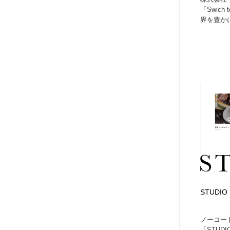
「Swich 
界を豊かに
STUDIO 
ノーコー
「STU