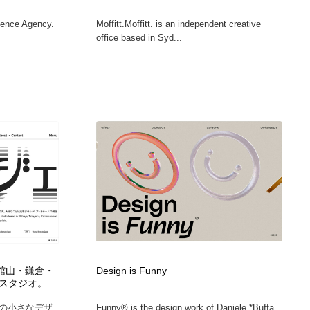
ience Agency.
Moffitt.Moffitt. is an independent creative
office based in Syd...
谷・館山・鎌倉・
Design is Funny
スタジオ。
の小さなデザ
Funny® is the design work of Daniele *Buffa,