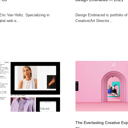
鉛筆画・木炭画・デッサン・クロッキー
Drawing Software / お絵かきソフト・アプリ・ブラシ
11
Eric Van Holtz. Specializing in
Design Embraced is portfolio of
ital web e...
Creative/Art Director...
Drawing Software / お絵かきソフト・アプリ・ブラシ
The Everlasting Creative Ex
cy