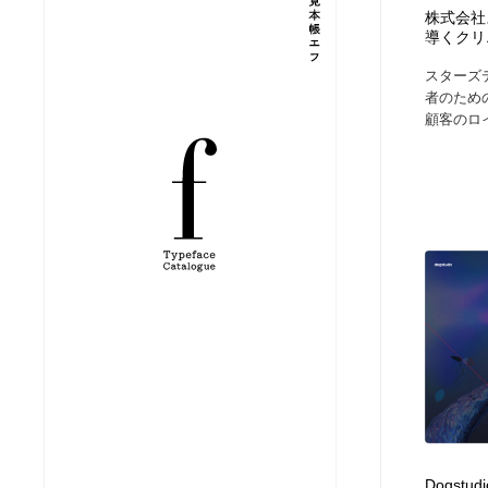
株式会社
導くクリ
縫製・革製品・靴・鞄
ジュエリー・装飾品
54
スターズデ
者のため
ジュエリー・装飾品
建築・空間・工務店・内装・店舗・環境デザイン
276
顧客のロ
建築・空間・工務店・内装・店舗・環境デザイン
商業施設・商業ビル
33
商業施設・商業ビル
コスメ・化粧品・石鹸・シャンプー・ヘアケア・香水
220
コスメ・化粧品・石鹸・シャンプー・ヘアケア・香水
飲食・レストラン・カフェ
181
飲食・レストラン・カフェ
材料：糸・布・紙・プラスチック・石・木材
38
材料：糸・布・紙・プラスチック・石・木材
日本の歴史・資料・伝統・将棋・囲碁
4
日本の歴史・資料・伝統・将棋・囲碁
ヘアサロン・美容院・理髪店・エステ
60
Dogstudio