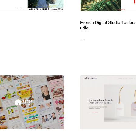
フォトグラファー・カメラマン・写真
グラフィックデザイン・デザイン事務所
485
French Digital Studio Toulo
udio
グラフィックデザイン・デザイン事務所
コンテンツ・メディア制作会社
9
...
コンテンツ・メディア制作会社
編集・ライティング・コピーライター
19
編集・ライティング・コピーライター
撮影スタジオ・撮影用小物・背景ボード・リース・レンタル
20
撮影スタジオ・撮影用小物・背景ボード・リース・レンタル
レンタルサーバー・クラウドサービス・ドメイン
10
レンタルサーバー・クラウドサービス・ドメイン
3D・CG・モーションデザイン
20
3D・CG・モーションデザイン
ライフスタイル・家具・生活雑貨・家電
320
ライフスタイル・家具・生活雑貨・家電
時計・腕時計
28