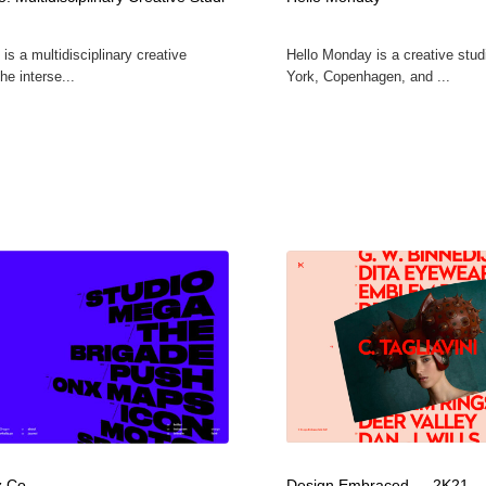
自動車・船・飛行機・交通・自転車
アウトドア・キャンプ・登山
40
is a multidisciplinary creative
Hello Monday is a creative stud
he interse...
York, Copenhagen, and ...
アウトドア・キャンプ・登山
ウェディング・結婚
38
ウェディング・結婚
法律・監査・税理士・弁護士・司法書士・行政
29
法律・監査・税理士・弁護士・司法書士・行政
金融・銀行・投資・保険・M&A・商社
78
金融・銀行・投資・保険・M&A・商社
システム開発・IT・決済・アプリ・ソフトウェア
99
システム開発・IT・決済・アプリ・ソフトウェア
映画・アニメ・DVD・動画配信・放送・TV・ラジオ
65
映画・アニメ・DVD・動画配信・放送・TV・ラジオ
キャンペーン・イベント・ワークショップ・コンペティショ
77
ン
キャンペーン・イベント・ワークショップ・コンペティショ
鉛筆画・木炭画・デッサン・クロッキー
15
ン
z Co
Design Embraced — 2K21