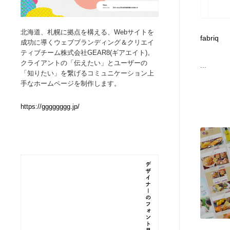
Web制作会社・プロダクション・デジタル
ブランディング・コンサルティング
151
北海道、札幌に拠点を構える、Webサイトを
fabriq
成功に導くウェブブランディング＆クリエイ
ブランディング・コンサルティング
イラストレーター
160
ティブチーム株式会社GEAR8(ギアエイト)。
クライアントの「伝えたい」とユーザーの
...
「知りたい」を繋げるコミュニケーション上
イラストレーター
レタリング・カリグラフィ・サイン・看板
31
手なホームページを制作します。
https://gggggggg.jp/
レタリング・カリグラフィ・サイン・看板
映像・クリエイター・プロダクション
164
映像・クリエイター・プロダクション
Javascript・WordPress・CSS・SEO・コーディング
97
Javascript・WordPress・CSS・SEO・コーディング
フリー素材・写真・モックアップ
41
フリー素材・写真・モックアップ
プロダクト・インテリア
139
プロダクト・インテリア
縫製・革製品・靴・鞄
55