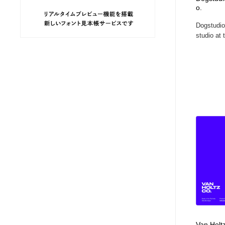
o.
ヘアサロン・美容院・理髪店・エステ
旅行・観光・電車・航空会社
55
Dogstudio 
studio at t
旅行・観光・電車・航空会社
ペット・トリミング
20
ペット・トリミング
宗教・神社仏閣・禅・寺・神社
33
宗教・神社仏閣・禅・寺・神社
健康・医療・福祉・病院・歯医者・製薬・薬品
200
健康・医療・福祉・病院・歯医者・製薬・薬品
教育・スクール・保育・幼稚園・小中高・大学・専門学校
173
教育・スクール・保育・幼稚園・小中高・大学・専門学校
日本伝統：着物・織物・舞踊・歌舞伎・茶道・華道・書道
17
日本伝統：着物・織物・舞踊・歌舞伎・茶道・華道・書道
芸能人・俳優・女優・タレント・モデル・芸能事務所
42
芸能人・俳優・女優・タレント・モデル・芸能事務所
アート・芸術・美術館・美術展・博物館・ギャラリー
383
Van Holt