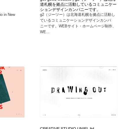
道札幌を拠点に活動しているコミュニケー
ホテル・旅館・温泉・銭湯・サウナ
スポーツ・スポーツ用品・トレーニング・ダイエット
71
ションデザインカンパニーです。
io in New
g2（ジーツー）は北海道札幌を拠点に活動し
ているコミュニケーションデザインカンパ
スポーツ・スポーツ用品・トレーニング・ダイエット
育児・ベイビー・玩具・絵本
27
ニーです。WEBサイト・ホームページ制作、
WE...
育児・ベイビー・玩具・絵本
求人・採用・転職・就職・人材紹介
379
求人・採用・転職・就職・人材紹介
起業・事業支援・ボランティア・NPO
8
起業・事業支援・ボランティア・NPO
テクノロジー・AI・人工知能・スマートホーム・オンライン
74
テクノロジー・AI・人工知能・スマートホーム・オンライン
音楽・アーティスト・楽器・舞台・演劇・ミュージカル・ダ
152
ンス
音楽・アーティスト・楽器・舞台・演劇・ミュージカル・ダ
マッチングサービス
22
ンス
マッチングサービス
グラフィティ・Graffiti・ストリートアート
4
CREATIVE STUDIO UNIEL ltd.