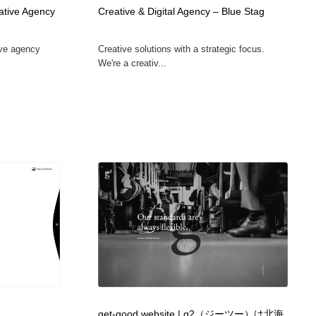
ative Agency
Creative & Digital Agency – Blue Stag
カメラ・レンズ
アニメーション・キャラクターデザイン
23
ive agency
Creative solutions with a strategic focus.
We're a creativ...
アニメーション・キャラクターデザイン
オフィス・シェアオフィス・コワーキング・シェアスペース
46
オフィス・シェアオフィス・コワーキング・シェアスペース
ファッション・洋服
511
ファッション・洋服
食品・飲料・酒・菓子
444
食品・飲料・酒・菓子
陶芸・窯・ガラス・木工・手工芸
34
陶芸・窯・ガラス・木工・手工芸
宇宙
9
宇宙
書籍・本屋・出版・作家・小説家・脚本家
58
書籍・本屋・出版・作家・小説家・脚本家
ホテル・旅館・温泉・銭湯・サウナ
149
get-good website | g2（ジーツー）は北海