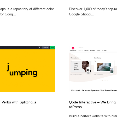
s is a repository of different color
Discover 1,000 of today's top-r
or Goog...
Google Shoppi...
Verbs with Splitting.js
Qode Interactive – We Bring
rdPress
Build a perfect website with pr