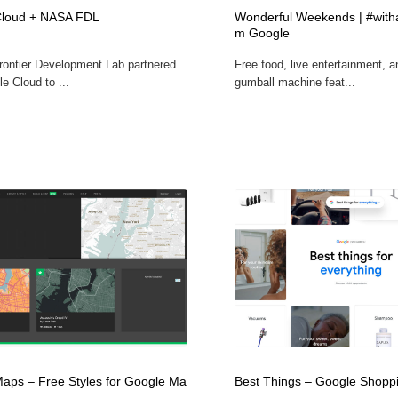
鉛筆画・木炭画・デッサン・クロッキー
Drawing Software / お絵かきソフト・アプリ・ブラシ
11
Cloud + NASA FDL
Wonderful Weekends | #withal
m Google
ontier Development Lab partnered
Free food, live entertainment, a
Drawing Software / お絵かきソフト・アプリ・ブラシ
e Cloud to ...
gumball machine feat...
aps – Free Styles for Google Ma
Best Things – Google Shopp