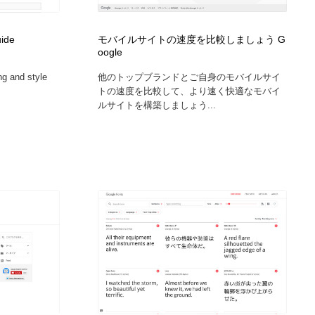
カメラ・レンズ
アニメーション・キャラクターデザイン
23
uide
モバイルサイトの速度を比較しましょう G
oogle
アニメーション・キャラクターデザイン
オフィス・シェアオフィス・コワーキング・シェアスペース
46
ng and style
他のトップブランドとご自身のモバイルサイ
トの速度を比較して、より速く快適なモバイ
オフィス・シェアオフィス・コワーキング・シェアスペース
ファッション・洋服
511
ルサイトを構築しましょう...
ファッション・洋服
食品・飲料・酒・菓子
444
食品・飲料・酒・菓子
陶芸・窯・ガラス・木工・手工芸
34
陶芸・窯・ガラス・木工・手工芸
宇宙
9
宇宙
書籍・本屋・出版・作家・小説家・脚本家
58
書籍・本屋・出版・作家・小説家・脚本家
ホテル・旅館・温泉・銭湯・サウナ
149