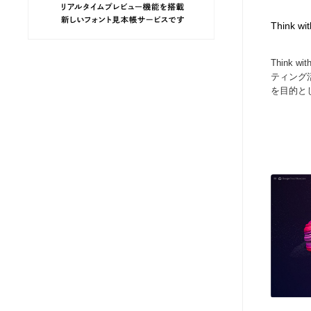
ヘアサロン・美容院・理髪店・エステ
旅行・観光・電車・航空会社
55
Think w
旅行・観光・電車・航空会社
ペット・トリミング
20
Think 
ティング
を目的とし
ペット・トリミング
宗教・神社仏閣・禅・寺・神社
33
宗教・神社仏閣・禅・寺・神社
健康・医療・福祉・病院・歯医者・製薬・薬品
200
健康・医療・福祉・病院・歯医者・製薬・薬品
教育・スクール・保育・幼稚園・小中高・大学・専門学校
173
教育・スクール・保育・幼稚園・小中高・大学・専門学校
日本伝統：着物・織物・舞踊・歌舞伎・茶道・華道・書道
17
日本伝統：着物・織物・舞踊・歌舞伎・茶道・華道・書道
芸能人・俳優・女優・タレント・モデル・芸能事務所
42
芸能人・俳優・女優・タレント・モデル・芸能事務所
アート・芸術・美術館・美術展・博物館・ギャラリー
383