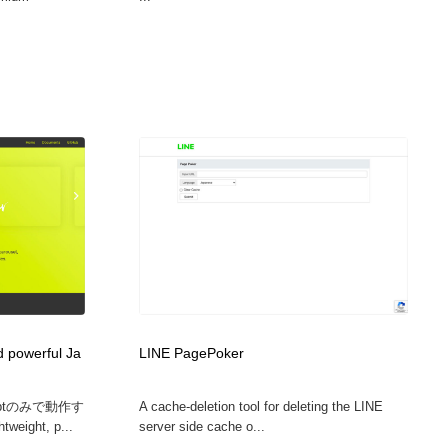
d powerful Ja
LINE PagePoker
riptのみで動作す
A cache-deletion tool for deleting the LINE
eight, p...
server side cache o...