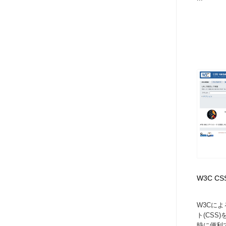
W3C C
W3Cに
ト(CSS
時に便利で