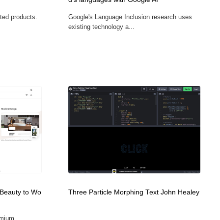
ated products.
Google's Language Inclusion research uses
existing technology a...
 Beauty to Wo
Three Particle Morphing Text John Healey
emium
...