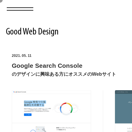
Good Web Design
2026年08月08日の登録サイト数は8550件です
2021. 05. 11
Google Search Console
登録Webサイト全一覧
8550
のデザインに興味ある方にオススメのWebサイト
登録Webサイト全一覧!
ABOUT
ABOUT
業界別 登録Webサイト一覧
Web制作会社・プロダクション・デジタル
579