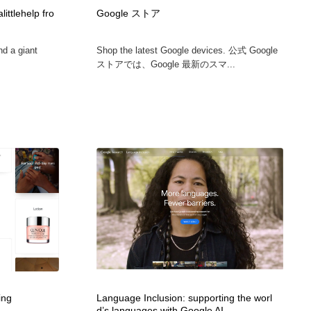
グラフィティ・Graffiti・ストリートアート
ニュース・マガジン・メディア・SNS・YouTube
346
ittlehelp fro
Google ストア
nd a giant
Shop the latest Google devices. 公式 Google
ニュース・マガジン・メディア・SNS・YouTube
ストアでは、Google 最新のスマ...
ing
Language Inclusion: supporting the worl
d’s languages with Google AI