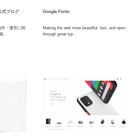
ホテル・旅館・温泉・銭湯・サウナ
スポーツ・スポーツ用品・トレーニング・ダイエット
71
け公式ブログ
Google Fonts
スポーツ・スポーツ用品・トレーニング・ダイエット
育児・ベイビー・玩具・絵本
27
ト制作・運営に関
Making the web more beautiful, fast, and open
...
through great typ...
育児・ベイビー・玩具・絵本
求人・採用・転職・就職・人材紹介
379
求人・採用・転職・就職・人材紹介
起業・事業支援・ボランティア・NPO
8
起業・事業支援・ボランティア・NPO
テクノロジー・AI・人工知能・スマートホーム・オンライン
74
テクノロジー・AI・人工知能・スマートホーム・オンライン
音楽・アーティスト・楽器・舞台・演劇・ミュージカル・ダ
152
ンス
音楽・アーティスト・楽器・舞台・演劇・ミュージカル・ダ
マッチングサービス
22
ンス
マッチングサービス
グラフィティ・Graffiti・ストリートアート
4