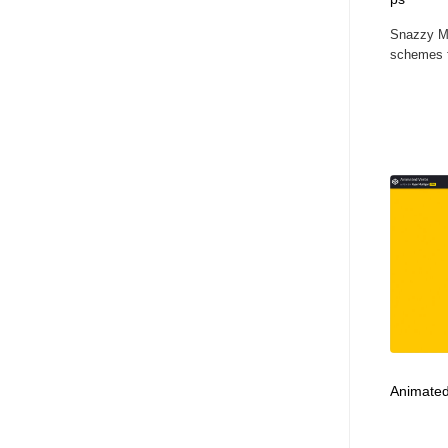
Snazzy Map
schemes f
Animated 
...