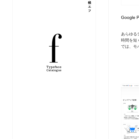
縫製・革製品・靴・鞄
ジュエリー・装飾品
54
Google P
ジュエリー・装飾品
建築・空間・工務店・内装・店舗・環境デザイン
276
あらゆる
時間を短くし
建築・空間・工務店・内装・店舗・環境デザイン
商業施設・商業ビル
33
では、モバ
商業施設・商業ビル
コスメ・化粧品・石鹸・シャンプー・ヘアケア・香水
220
コスメ・化粧品・石鹸・シャンプー・ヘアケア・香水
飲食・レストラン・カフェ
182
飲食・レストラン・カフェ
材料：糸・布・紙・プラスチック・石・木材
38
材料：糸・布・紙・プラスチック・石・木材
日本の歴史・資料・伝統・将棋・囲碁
4
日本の歴史・資料・伝統・将棋・囲碁
ヘアサロン・美容院・理髪店・エステ
60