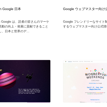
自動車・船・飛行機・交通・自転車
アウトドア・キャンプ・登山
40
ith Google 日本
Google ウェブマスター向
アウトドア・キャンプ・登山
ウェディング・結婚
38
with Google は、読者の皆さんのマーケ
Google フレンドリーなサイ
活動の向上・発展に貢献できること
するウェブマスター向け公式情報
、日本と世界のデ...
ウェディング・結婚
法律・監査・税理士・弁護士・司法書士・行政
29
法律・監査・税理士・弁護士・司法書士・行政
金融・銀行・投資・保険・M&A・商社
78
金融・銀行・投資・保険・M&A・商社
システム開発・IT・決済・アプリ・ソフトウェア
99
システム開発・IT・決済・アプリ・ソフトウェア
映画・アニメ・DVD・動画配信・放送・TV・ラジオ
65
映画・アニメ・DVD・動画配信・放送・TV・ラジオ
キャンペーン・イベント・ワークショップ・コンペティショ
77
ン
キャンペーン・イベント・ワークショップ・コンペティショ
鉛筆画・木炭画・デッサン・クロッキー
15
ン