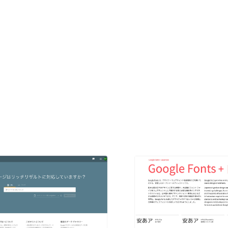
現役Webデザイナーによるコラム
15
現役Webデザイナーによるコラム
人気ランキング TOP100
人気ランキング TOP100
フォトグラファー・カメラマン・写真
257