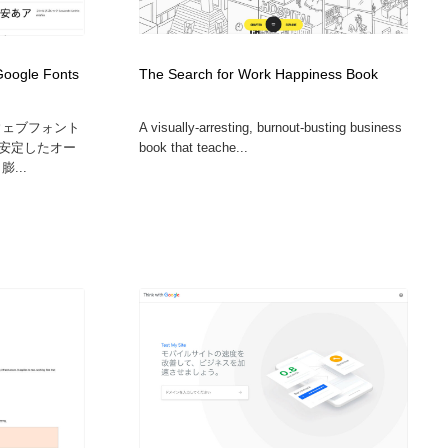
広告・マーケティング・PR・企画・プロデュース
印刷・製本・包装・グッズ
43
Google Fonts
The Search for Work Happiness Book
印刷・製本・包装・グッズ
フォント・フリーフォント / 書体
238
ー ウェブフォント
A visually-arresting, burnout-busting business
安定したオー
book that teache...
フォント・フリーフォント / 書体
スタイリスト・ヘア＆メークアップ・プロップ・セットデザ
18
...
イン
スタイリスト・ヘア＆メークアップ・プロップ・セットデザ
コーダー・エンジニア・デベロッパー
136
イン
コーダー・エンジニア・デベロッパー
ネット通販・EC・オークション・フリマ
15
ネット通販・EC・オークション・フリマ
眼鏡・コンタクトレンズ・サングラス
30
眼鏡・コンタクトレンズ・サングラス
ネオンサイン・ネオン菅・オリジナル
7
ネオンサイン・ネオン菅・オリジナル
カメラ・レンズ
18