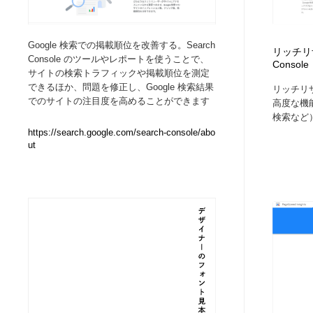
Web制作会社・プロダクション・デジタル
ブランディング・コンサルティング
151
Google 検索での掲載順位を改善する。Search
リッチリザル
Console のツールやレポートを使うことで、
Console
ブランディング・コンサルティング
イラストレーター
160
サイトの検索トラフィックや掲載順位を測定
できるほか、問題を修正し、Google 検索結果
リッチリ
でのサイトの注目度を高めることができます
高度な機能
イラストレーター
レタリング・カリグラフィ・サイン・看板
31
検索など）
https://search.google.com/search-console/abo
ut
レタリング・カリグラフィ・サイン・看板
映像・クリエイター・プロダクション
164
映像・クリエイター・プロダクション
Javascript・WordPress・CSS・SEO・コーディング
97
Javascript・WordPress・CSS・SEO・コーディング
フリー素材・写真・モックアップ
41
フリー素材・写真・モックアップ
プロダクト・インテリア
139
プロダクト・インテリア
縫製・革製品・靴・鞄
55