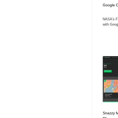
アート・芸術・美術館・美術展・博物館・ギャラリー
GWD スタッフお気に入り
201
Google 
NASA’s Fr
GWD スタッフお気に入り
with Googl
Snazzy M
ps