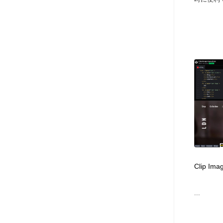
Clip Imag
...