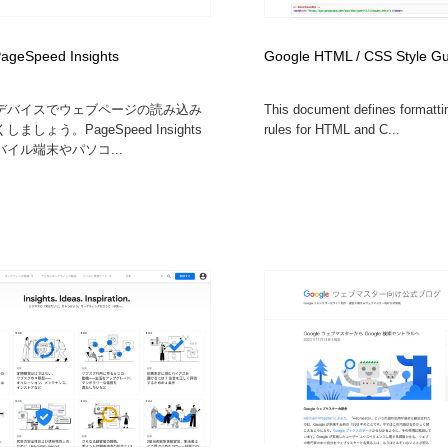
時計・腕時計
おもちゃ・ホビー・ゲーム
35
ageSpeed Insights
Google HTML / CSS Style G
おもちゃ・ホビー・ゲーム
建設・住宅・不動産・倉庫
197
デバイスでウェブページの読み込み
This document defines formatti
ましょう。PageSpeed Insights
rules for HTML and C...
建設・住宅・不動産・倉庫
携帯電話・通信・サービス
15
イル端末やパソコ...
携帯電話・通信・サービス
農業・林業・漁業・畜産・鉱業・燃料
54
農業・林業・漁業・畜産・鉱業・燃料
植物・花・ガーデニング・造園
42
植物・花・ガーデニング・造園
工業・加工・技術・機械・電気
59
工業・加工・技術・機械・電気
動物園・水族館・公園・テーマパーク・アミューズメント
23
動物園・水族館・公園・テーマパーク・アミューズメント
自動車・船・飛行機・交通・自転車
71