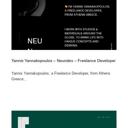
映画・アニメ・DVD・動画配信・放送・TV・ラジオ
音楽・アーティスト・楽器・舞台・演劇・ミュージカ
152
ル・ダンス
音楽・アーティスト・楽器・舞台・演劇・ミュージカ
芸能人・俳優・女優・タレント・モデル・芸能事務所
42
ル・ダンス
芸能人・俳優・女優・タレント・モデル・芸能事務所
キャンペーン・イベント・ワークショップ・コンペティ
77
ション
キャンペーン・イベント・ワークショップ・コンペティ
マッチングサービス
22
ション
Yannis Yannakopoulos – Neundex – Freelance Developer
マッチングサービス
アート・芸術・美術館・美術展・博物館・ギャラリー
383
Yannis Yannakopoulos, a Freelance Developer, from Athens
Greece...
アート・芸術・美術館・美術展・博物館・ギャラリー
鉛筆画・木炭画・デッサン・クロッキー
15
鉛筆画・木炭画・デッサン・クロッキー
グラフィティ・Graffiti・ストリートアート
4
グラフィティ・Graffiti・ストリートアート
GWD スタッフお気に入り
201
GWD スタッフお気に入り
Drawing Software / お絵かきソフト・アプリ・ブラシ
11