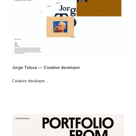
陶芸・窯・ガラス・木工・手工芸
材料：糸・布・紙・プラスチック・石・木材
38
材料：糸・布・紙・プラスチック・石・木材
工業・加工・技術・機械・電気
59
工業・加工・技術・機械・電気
宇宙
9
宇宙
日本の歴史・資料・伝統・将棋・囲碁
4
日本の歴史・資料・伝統・将棋・囲碁
動物園・水族館・公園・テーマパーク・アミューズメン
23
ト
Jorge Toloza — Creative developer
動物園・水族館・公園・テーマパーク・アミューズメン
Creative developer...
書籍・本屋・出版・作家・小説家・脚本家
58
ト
書籍・本屋・出版・作家・小説家・脚本家
ヘアサロン・美容院・理髪店・エステ
60
ヘアサロン・美容院・理髪店・エステ
自動車・船・飛行機・交通・自転車
71
自動車・船・飛行機・交通・自転車
ホテル・旅館・温泉・銭湯・サウナ
149