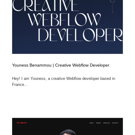
縫製・革製品・靴・鞄
55
縫製・革製品・靴・鞄
時計・腕時計
28
時計・腕時計
カメラ・レンズ
18
カメラ・レンズ
ジュエリー・装飾品
54
ジュエリー・装飾品
おもちゃ・ホビー・ゲーム
35
Youness Benammou | Creative Webflow Developer
おもちゃ・ホビー・ゲーム
アニメーション・キャラクターデザイン
23
Hey! I am Youness, a creative Webflow developer based in
France...
アニメーション・キャラクターデザイン
建築・空間・工務店・内装・店舗・環境デザイン
276
建築・空間・工務店・内装・店舗・環境デザイン
建設・住宅・不動産・倉庫
197
建設・住宅・不動産・倉庫
オフィス・シェアオフィス・コワーキング・シェアス
46
ペース