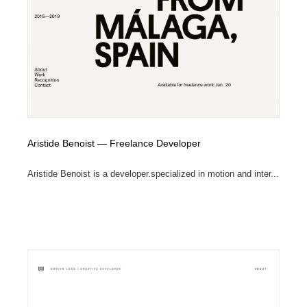
ホテル・旅館・温泉・銭湯・サウナ
旅行・観光・電車・航空会社
55
旅行・観光・電車・航空会社
アウトドア・キャンプ・登山
40
アウトドア・キャンプ・登山
スポーツ・スポーツ用品・トレーニング・ダイエット
71
スポーツ・スポーツ用品・トレーニング・ダイエット
ペット・トリミング
20
Aristide Benoist — Freelance Developer
ペット・トリミング
ウェディング・結婚
38
Aristide Benoist is a developer.specialized in motion and inter...
ウェディング・結婚
育児・ベイビー・玩具・絵本
27
育児・ベイビー・玩具・絵本
宗教・神社仏閣・禅・寺・神社
33
宗教・神社仏閣・禅・寺・神社
法律・監査・税理士・弁護士・司法書士・行政
29
法律・監査・税理士・弁護士・司法書士・行政
求人・採用・転職・就職・人材紹介
379