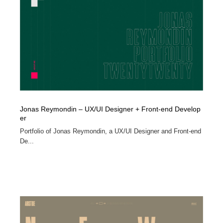
Drawing Software / お絵かきソフト・アプリ・ブラシ
ニュース・マガジン・メディア・SNS・YouTube
346
ニュース・マガジン・メディア・SNS・YouTube
Jonas Reymondin – UX/UI Designer + Front-end Develop
er
Portfolio of Jonas Reymondin, a UX/UI Designer and Front-end
De...