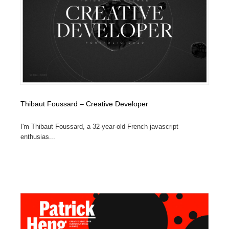
イラストレーター
コンテンツ・メディア制作会社
9
コンテンツ・メディア制作会社
フォント・フリーフォント / 書体
238
フォント・フリーフォント / 書体
レタリング・カリグラフィ・サイン・看板
31
レタリング・カリグラフィ・サイン・看板
編集・ライティング・コピーライター
19
Thibaut Foussard – Creative Developer
編集・ライティング・コピーライター
スタイリスト・ヘア＆メークアップ・プロップ・セット
18
デザイン
I'm Thibaut Foussard, a 32-year-old French javascript
enthusias...
スタイリスト・ヘア＆メークアップ・プロップ・セット
映像・クリエイター・プロダクション
164
デザイン
映像・クリエイター・プロダクション
撮影スタジオ・撮影用小物・背景ボード・リース・レン
20
タル
撮影スタジオ・撮影用小物・背景ボード・リース・レン
コーダー・エンジニア・デベロッパー
136
タル