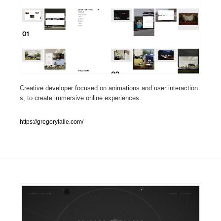
人気ランキング TOP100
業界別 登録Webサイト一覧
Web制作会社・プロダクション・デジタル
579
Creative developer focused on animations and user interaction
Web制作会社・プロダクション・デジタル
フォトグラファー・カメラマン・写真
257
s, to create immersive online experiences.
フォトグラファー・カメラマン・写真
広告・マーケティング・PR・企画・プロデュース
182
https://gregorylalle.com/
広告・マーケティング・PR・企画・プロデュース
ブランディング・コンサルティング
151
ブランディング・コンサルティング
グラフィックデザイン・デザイン事務所
485
グラフィックデザイン・デザイン事務所
印刷・製本・包装・グッズ
43
印刷・製本・包装・グッズ
イラストレーター
160