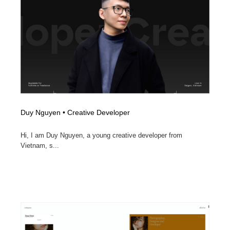
オフィス・シェアオフィス・コワーキング・シェアス
商業施設・商業ビル
33
ペース
商業施設・商業ビル
携帯電話・通信・サービス
15
携帯電話・通信・サービス
ファッション・洋服
511
ファッション・洋服
コスメ・化粧品・石鹸・シャンプー・ヘアケア・香水
220
コスメ・化粧品・石鹸・シャンプー・ヘアケア・香水
農業・林業・漁業・畜産・鉱業・燃料
54
Duy Nguyen • Creative Developer
農業・林業・漁業・畜産・鉱業・燃料
食品・飲料・酒・菓子
444
Hi, I am Duy Nguyen, a young creative developer from
Vietnam, s...
食品・飲料・酒・菓子
飲食・レストラン・カフェ
181
飲食・レストラン・カフェ
植物・花・ガーデニング・造園
42
植物・花・ガーデニング・造園
陶芸・窯・ガラス・木工・手工芸
34