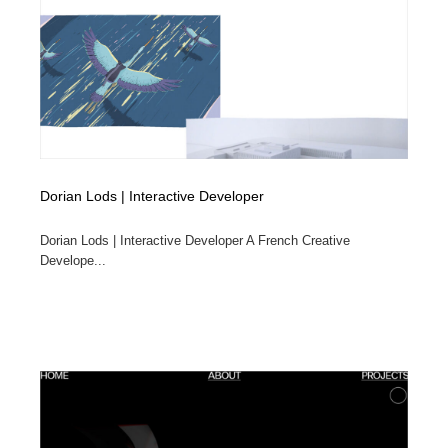
求人・採用・転職・就職・人材紹介
健康・医療・福祉・病院・歯医者・製薬・薬品
200
健康・医療・福祉・病院・歯医者・製薬・薬品
金融・銀行・投資・保険・M&A・商社
78
金融・銀行・投資・保険・M&A・商社
起業・事業支援・ボランティア・NPO
8
起業・事業支援・ボランティア・NPO
教育・スクール・保育・幼稚園・小中高・大学・専門学
173
校
Dorian Lods | Interactive Developer
教育・スクール・保育・幼稚園・小中高・大学・専門学
システム開発・IT・決済・アプリ・ソフトウェア
99
校
Dorian Lods | Interactive Developer A French Creative
Develope...
システム開発・IT・決済・アプリ・ソフトウェア
テクノロジー・AI・人工知能・スマートホーム・オンラ
74
イン
テクノロジー・AI・人工知能・スマートホーム・オンラ
日本伝統：着物・織物・舞踊・歌舞伎・茶道・華道・書
17
イン
道
日本伝統：着物・織物・舞踊・歌舞伎・茶道・華道・書
映画・アニメ・DVD・動画配信・放送・TV・ラジオ
65
道