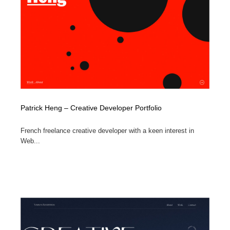
コーダー・エンジニア・デベロッパー
Javascript・WordPress・CSS・SEO・コーディング
97
Javascript・WordPress・CSS・SEO・コーディング
レンタルサーバー・クラウドサービス・ドメイン
10
レンタルサーバー・クラウドサービス・ドメイン
ネット通販・EC・オークション・フリマ
15
ネット通販・EC・オークション・フリマ
フリー素材・写真・モックアップ
41
フリー素材・写真・モックアップ
3D・CG・モーションデザイン
20
Patrick Heng – Creative Developer Portfolio
3D・CG・モーションデザイン
眼鏡・コンタクトレンズ・サングラス
30
French freelance creative developer with a keen interest in
Web...
眼鏡・コンタクトレンズ・サングラス
プロダクト・インテリア
139
プロダクト・インテリア
ライフスタイル・家具・生活雑貨・家電
319
ライフスタイル・家具・生活雑貨・家電
ネオンサイン・ネオン菅・オリジナル
7
ネオンサイン・ネオン菅・オリジナル