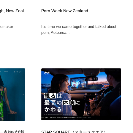
カメラ・レンズ
アニメーション・キャラクターデザイン
23
gh, New Zeal
Porn Week New Zealand
inemaker
It's time we came together and talked about
アニメーション・キャラクターデザイン
オフィス・シェアオフィス・コワーキング・シェアスペース
46
porn, Aotearoa...
オフィス・シェアオフィス・コワーキング・シェアスペース
ファッション・洋服
511
ファッション・洋服
食品・飲料・酒・菓子
444
食品・飲料・酒・菓子
陶芸・窯・ガラス・木工・手工芸
34
陶芸・窯・ガラス・木工・手工芸
宇宙
9
宇宙
書籍・本屋・出版・作家・小説家・脚本家
58
書籍・本屋・出版・作家・小説家・脚本家
ホテル・旅館・温泉・銭湯・サウナ
149
一点物の洋裁
STAR SQUARE（スタースクエア）