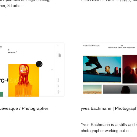
er, 3d artis...
Lévesque / Photographer
yves bachmann | Photograp
Yves Bachmann is a stills and 
photographer working out o...