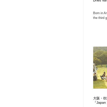
Dries Va
Born in A
the third g
大阪・吹
『Japan 