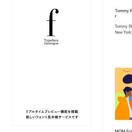
縫製・革製品・靴・鞄
ジュエリー・装飾品
54
Tommy Ri
r
Tommy Riz
ジュエリー・装飾品
建築・空間・工務店・内装・店舗・環境デザイン
276
New York C
建築・空間・工務店・内装・店舗・環境デザイン
商業施設・商業ビル
33
商業施設・商業ビル
コスメ・化粧品・石鹸・シャンプー・ヘアケア・香水
220
コスメ・化粧品・石鹸・シャンプー・ヘアケア・香水
飲食・レストラン・カフェ
182
飲食・レストラン・カフェ
材料：糸・布・紙・プラスチック・石・木材
38
材料：糸・布・紙・プラスチック・石・木材
日本の歴史・資料・伝統・将棋・囲碁
4
日本の歴史・資料・伝統・将棋・囲碁
ヘアサロン・美容院・理髪店・エステ
60
MOM F