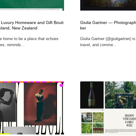
フォトグラファー・カメラマン・写真
グラフィックデザイン・デザイン事務所
485
– Luxury Homeware and Gift Bouti
Giulia Gartner — Photograp
kland, New Zealand
ker
グラフィックデザイン・デザイン事務所
コンテンツ・メディア制作会社
9
e home to be a place that echoes
Giulia Gartner (@giuligartner) is
es, reminds...
travel, and comme...
コンテンツ・メディア制作会社
編集・ライティング・コピーライター
19
編集・ライティング・コピーライター
撮影スタジオ・撮影用小物・背景ボード・リース・レンタル
20
撮影スタジオ・撮影用小物・背景ボード・リース・レンタル
レンタルサーバー・クラウドサービス・ドメイン
10
レンタルサーバー・クラウドサービス・ドメイン
3D・CG・モーションデザイン
21
3D・CG・モーションデザイン
ライフスタイル・家具・生活雑貨・家電
320
ライフスタイル・家具・生活雑貨・家電
時計・腕時計
28