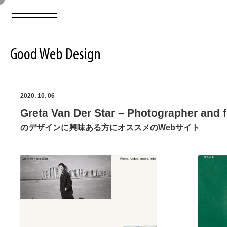
Good Web Design
2026年08月09日の登録サイト数は8551件です
2020. 10. 06
Greta Van Der Star – Photographer and
登録Webサイト全一覧
8551
のデザインに興味ある方にオススメのWebサイト
登録Webサイト全一覧!
ABOUT
ABOUT
業界別 登録Webサイト一覧
Web制作会社・プロダクション・デジタル
579