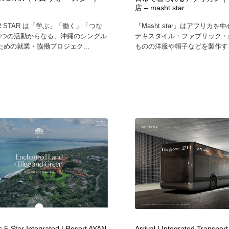
店 – masht star
自動車・船・飛行機・交通・自転車
アウトドア・キャンプ・登山
40
oR STAR は「学ぶ」「働く」「つな
『Masht star』はアフリカ
3つの活動からなる、沖縄のシングル
テキスタイル・ファブリック・
アウトドア・キャンプ・登山
ウェディング・結婚
38
めの就業・協働プロジェク...
ものの洋服や帽子などを製作する
ウェディング・結婚
法律・監査・税理士・弁護士・司法書士・行政
29
法律・監査・税理士・弁護士・司法書士・行政
金融・銀行・投資・保険・M&A・商社
78
金融・銀行・投資・保険・M&A・商社
システム開発・IT・決済・アプリ・ソフトウェア
99
システム開発・IT・決済・アプリ・ソフトウェア
映画・アニメ・DVD・動画配信・放送・TV・ラジオ
65
映画・アニメ・DVD・動画配信・放送・TV・ラジオ
キャンペーン・イベント・ワークショップ・コンペティショ
77
ン
キャンペーン・イベント・ワークショップ・コンペティショ
鉛筆画・木炭画・デッサン・クロッキー
15
ン
s 5-Star Integrated | Resort AYAN
Arrival | Integrated Transpor