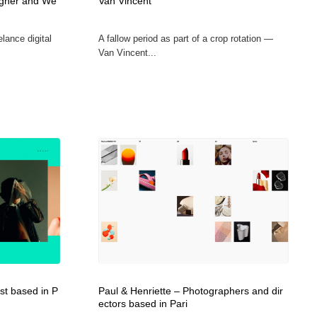
signer and We
Van Vincent
elance digital
A fallow period as part of a crop rotation —
Van Vincent...
ist based in P
Paul & Henriette – Photographers and dir
ectors based in Pari