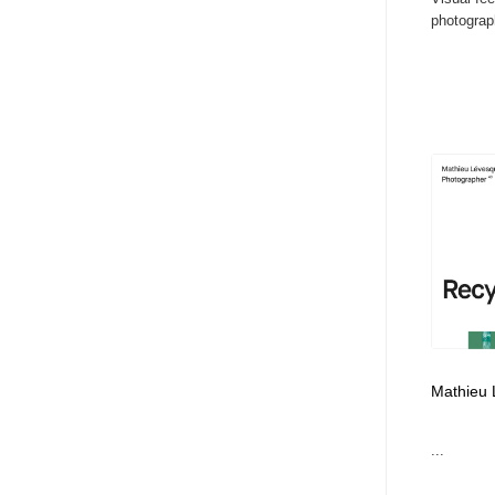
photograph
Mathieu 
...