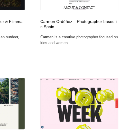
広告・マーケティング・PR・企画・プロデュース
印刷・製本・包装・グッズ
43
her & Filmma
Carmen Ordóñez – Photographer based i
n Spain
印刷・製本・包装・グッズ
フォント・フリーフォント / 書体
238
 an outdoor,
Carmen is a creative photographer focused on
kids and women. ...
フォント・フリーフォント / 書体
スタイリスト・ヘア＆メークアップ・プロップ・セットデザ
18
イン
スタイリスト・ヘア＆メークアップ・プロップ・セットデザ
コーダー・エンジニア・デベロッパー
136
イン
コーダー・エンジニア・デベロッパー
ネット通販・EC・オークション・フリマ
15
ネット通販・EC・オークション・フリマ
眼鏡・コンタクトレンズ・サングラス
30
眼鏡・コンタクトレンズ・サングラス
ネオンサイン・ネオン菅・オリジナル
7
ネオンサイン・ネオン菅・オリジナル
カメラ・レンズ
18