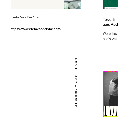
Web制作会社・プロダクション・デジタル
ブランディング・コンサルティング
151
Greta Van Der Star
Tessuti 
que, Auc
ブランディング・コンサルティング
イラストレーター
160
https://www.gretavanderstar.com/
We believ
one’s valu
イラストレーター
レタリング・カリグラフィ・サイン・看板
31
レタリング・カリグラフィ・サイン・看板
映像・クリエイター・プロダクション
164
映像・クリエイター・プロダクション
Javascript・WordPress・CSS・SEO・コーディング
97
Javascript・WordPress・CSS・SEO・コーディング
フリー素材・写真・モックアップ
41
フリー素材・写真・モックアップ
プロダクト・インテリア
139
プロダクト・インテリア
縫製・革製品・靴・鞄
55