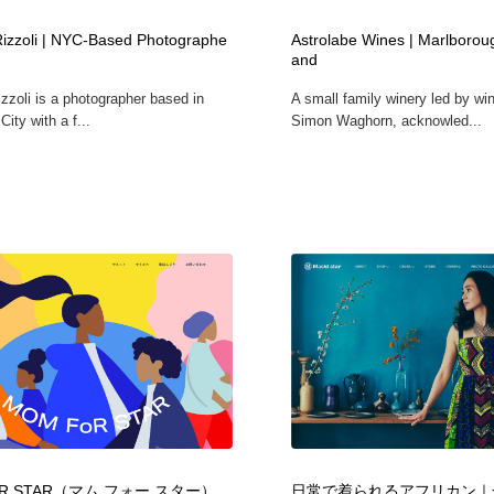
時計・腕時計
おもちゃ・ホビー・ゲーム
35
zzoli | NYC-Based Photographe
Astrolabe Wines | Marlborou
and
zoli is a photographer based in
A small family winery led by w
おもちゃ・ホビー・ゲーム
建設・住宅・不動産・倉庫
197
ity with a f...
Simon Waghorn, acknowled...
建設・住宅・不動産・倉庫
携帯電話・通信・サービス
15
携帯電話・通信・サービス
農業・林業・漁業・畜産・鉱業・燃料
54
農業・林業・漁業・畜産・鉱業・燃料
植物・花・ガーデニング・造園
42
植物・花・ガーデニング・造園
工業・加工・技術・機械・電気
59
工業・加工・技術・機械・電気
動物園・水族館・公園・テーマパーク・アミューズメント
23
動物園・水族館・公園・テーマパーク・アミューズメント
自動車・船・飛行機・交通・自転車
71
oR STAR（マム フォー スター）
日常で着られるアフリカン｜