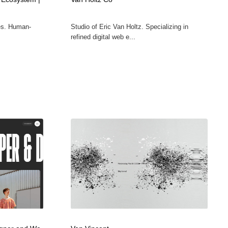
グラフィティ・Graffiti・ストリートアート
ニュース・マガジン・メディア・SNS・YouTube
346
ies. Human-
Studio of Eric Van Holtz. Specializing in
refined digital web e...
ニュース・マガジン・メディア・SNS・YouTube