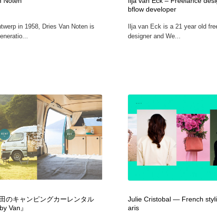
n Noten
Ilja van Eck – Freelance de
bflow developer
ntwerp in 1958, Dries Van Noten is
Ilja van Eck is a 21 year old fre
eneratio...
designer and We...
田のキャンピングカーレンタル
Julie Cristobal — French styl
by Van』
aris