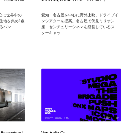
ホテル・旅館・温泉・銭湯・サウナ
スポーツ・スポーツ用品・トレーニング・ダイエット
71
を中心に世界中の
愛知・名古屋を中心に野外上映、ドライブイ
生地を集め1点
ンシアターを提案。名古屋で伏見ミリオン
スポーツ・スポーツ用品・トレーニング・ダイエット
育児・ベイビー・玩具・絵本
27
ハン...
座、センチュリーシネマを経営しているス
ターキャッ...
育児・ベイビー・玩具・絵本
求人・採用・転職・就職・人材紹介
379
求人・採用・転職・就職・人材紹介
起業・事業支援・ボランティア・NPO
8
起業・事業支援・ボランティア・NPO
テクノロジー・AI・人工知能・スマートホーム・オンライン
74
テクノロジー・AI・人工知能・スマートホーム・オンライン
音楽・アーティスト・楽器・舞台・演劇・ミュージカル・ダ
152
ンス
音楽・アーティスト・楽器・舞台・演劇・ミュージカル・ダ
マッチングサービス
22
ンス
マッチングサービス
グラフィティ・Graffiti・ストリートアート
4
t Ecosystem |
Van Holtz Co