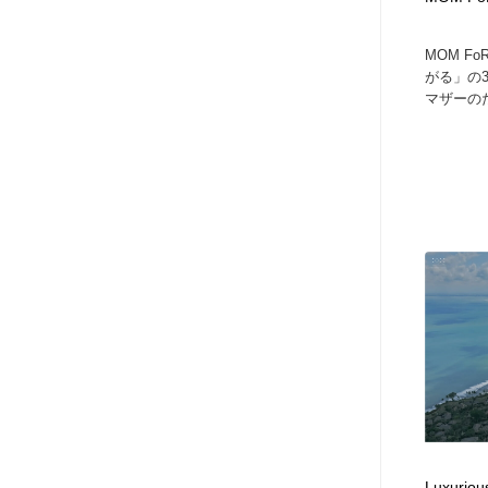
ヘアサロン・美容院・理髪店・エステ
旅行・観光・電車・航空会社
55
MOM F
がる」の
旅行・観光・電車・航空会社
ペット・トリミング
20
マザーのた
ペット・トリミング
宗教・神社仏閣・禅・寺・神社
33
宗教・神社仏閣・禅・寺・神社
健康・医療・福祉・病院・歯医者・製薬・薬品
200
健康・医療・福祉・病院・歯医者・製薬・薬品
教育・スクール・保育・幼稚園・小中高・大学・専門学校
173
教育・スクール・保育・幼稚園・小中高・大学・専門学校
日本伝統：着物・織物・舞踊・歌舞伎・茶道・華道・書道
17
日本伝統：着物・織物・舞踊・歌舞伎・茶道・華道・書道
芸能人・俳優・女優・タレント・モデル・芸能事務所
42
芸能人・俳優・女優・タレント・モデル・芸能事務所
アート・芸術・美術館・美術展・博物館・ギャラリー
383
Luxuriou