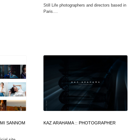
Still Life photographers and directors based in
Paris....
MI SANNOM
KAZ ARAHAMA :: PHOTOGRAPHER
l site...
...