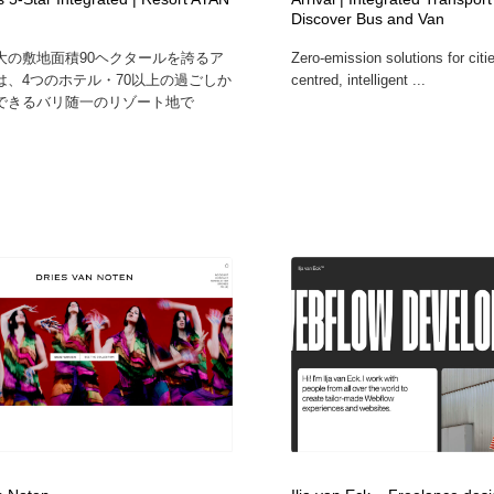
Discover Bus and Van
鉛筆画・木炭画・デッサン・クロッキー
Drawing Software / お絵かきソフト・アプリ・ブラシ
11
大の敷地面積90ヘクタールを誇るア
Zero-emission solutions for cit
は、4つのホテル・70以上の過ごしか
centred, intelligent ...
Drawing Software / お絵かきソフト・アプリ・ブラシ
できるバリ随一のリゾート地で