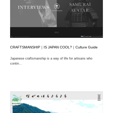
イラストレーター
コンテンツ・メディア制作会社
9
コンテンツ・メディア制作会社
フォント・フリーフォント / 書体
238
フォント・フリーフォント / 書体
レタリング・カリグラフィ・サイン・看板
31
レタリング・カリグラフィ・サイン・看板
編集・ライティング・コピーライター
19
CRAFTSMANSHIP｜IS JAPAN COOL?｜Culture Guide
編集・ライティング・コピーライター
スタイリスト・ヘア＆メークアップ・プロップ・セット
Japanese craftsmanship is a way of life for artisans who
18
デザイン
contin...
スタイリスト・ヘア＆メークアップ・プロップ・セット
映像・クリエイター・プロダクション
164
デザイン
映像・クリエイター・プロダクション
撮影スタジオ・撮影用小物・背景ボード・リース・レン
20
タル
撮影スタジオ・撮影用小物・背景ボード・リース・レン
コーダー・エンジニア・デベロッパー
136
タル