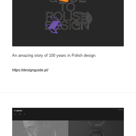
人気ランキング TOP100
業界別 登録Webサイト一覧
Web制作会社・プロダクション・デジタル
579
Web制作会社・プロダクション・デジタル
フォトグラファー・カメラマン・写真
257
An amazing story of 100 years in Polish design.
フォトグラファー・カメラマン・写真
広告・マーケティング・PR・企画・プロデュース
182
https://designguide.pl/
広告・マーケティング・PR・企画・プロデュース
ブランディング・コンサルティング
151
ブランディング・コンサルティング
グラフィックデザイン・デザイン事務所
485
グラフィックデザイン・デザイン事務所
印刷・製本・包装・グッズ
43
印刷・製本・包装・グッズ
イラストレーター
160