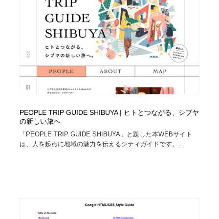
オフィス・シェアオフィス・コワーキング・シェアス
商業施設・商業ビル
33
ペース
商業施設・商業ビル
携帯電話・通信・サービス
15
携帯電話・通信・サービス
ファッション・洋服
511
ファッション・洋服
コスメ・化粧品・石鹸・シャンプー・ヘアケア・香水
220
コスメ・化粧品・石鹸・シャンプー・ヘアケア・香水
農業・林業・漁業・畜産・鉱業・燃料
54
PEOPLE TRIP GUIDE SHIBUYA | ヒトとつながる、シブヤ
の新しい旅へ
農業・林業・漁業・畜産・鉱業・燃料
食品・飲料・酒・菓子
444
「PEOPLE TRIP GUIDE SHIBUYA」と題した本WEBサイト
は、人を起点に地域の魅力を伝えるシティガイドです。...
食品・飲料・酒・菓子
飲食・レストラン・カフェ
182
飲食・レストラン・カフェ
植物・花・ガーデニング・造園
42
植物・花・ガーデニング・造園
陶芸・窯・ガラス・木工・手工芸
34