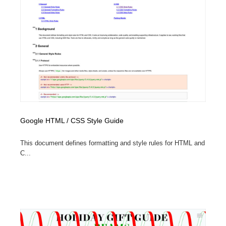
陶芸・窯・ガラス・木工・手工芸
材料：糸・布・紙・プラスチック・石・木材
38
材料：糸・布・紙・プラスチック・石・木材
工業・加工・技術・機械・電気
59
工業・加工・技術・機械・電気
宇宙
9
宇宙
日本の歴史・資料・伝統・将棋・囲碁
4
日本の歴史・資料・伝統・将棋・囲碁
動物園・水族館・公園・テーマパーク・アミューズメン
23
ト
Google HTML / CSS Style Guide
動物園・水族館・公園・テーマパーク・アミューズメン
書籍・本屋・出版・作家・小説家・脚本家
58
This document defines formatting and style rules for HTML and
ト
C...
書籍・本屋・出版・作家・小説家・脚本家
ヘアサロン・美容院・理髪店・エステ
60
ヘアサロン・美容院・理髪店・エステ
自動車・船・飛行機・交通・自転車
71
自動車・船・飛行機・交通・自転車
ホテル・旅館・温泉・銭湯・サウナ
149