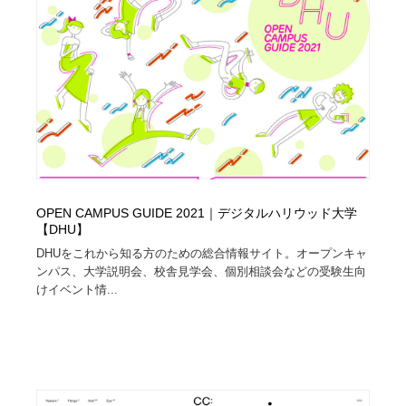
求人・採用・転職・就職・人材紹介
健康・医療・福祉・病院・歯医者・製薬・薬品
200
健康・医療・福祉・病院・歯医者・製薬・薬品
金融・銀行・投資・保険・M&A・商社
78
金融・銀行・投資・保険・M&A・商社
起業・事業支援・ボランティア・NPO
8
起業・事業支援・ボランティア・NPO
教育・スクール・保育・幼稚園・小中高・大学・専門学
173
校
教育・スクール・保育・幼稚園・小中高・大学・専門学
システム開発・IT・決済・アプリ・ソフトウェア
99
OPEN CAMPUS GUIDE 2021｜デジタルハリウッド大学
校
【DHU】
システム開発・IT・決済・アプリ・ソフトウェア
テクノロジー・AI・人工知能・スマートホーム・オンラ
DHUをこれから知る方のための総合情報サイト。オープンキャ
74
イン
ンパス、大学説明会、校舎見学会、個別相談会などの受験生向
けイベント情...
テクノロジー・AI・人工知能・スマートホーム・オンラ
日本伝統：着物・織物・舞踊・歌舞伎・茶道・華道・書
17
イン
道
日本伝統：着物・織物・舞踊・歌舞伎・茶道・華道・書
映画・アニメ・DVD・動画配信・放送・TV・ラジオ
65
道