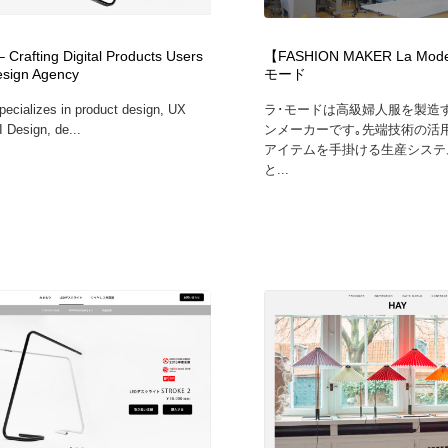
時計・腕時計
おもちゃ・ホビー・ゲーム
35
 Crafting Digital Products Users
【FASHION MAKER La Mo
esign Agency
モード
おもちゃ・ホビー・ゲーム
建設・住宅・不動産・倉庫
197
pecializes in product design, UX
ラ･モードは高級婦人服を製造
 Design, de...
ンメーカーです｡先端技術の活
建設・住宅・不動産・倉庫
携帯電話・通信・サービス
15
アイテムを手掛ける生産システ
と...
携帯電話・通信・サービス
農業・林業・漁業・畜産・鉱業・燃料
54
農業・林業・漁業・畜産・鉱業・燃料
植物・花・ガーデニング・造園
42
植物・花・ガーデニング・造園
工業・加工・技術・機械・電気
59
工業・加工・技術・機械・電気
動物園・水族館・公園・テーマパーク・アミューズメント
23
動物園・水族館・公園・テーマパーク・アミューズメント
自動車・船・飛行機・交通・自転車
71