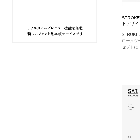
ヘアサロン・美容院・理髪店・エステ
旅行・観光・電車・航空会社
55
STROKE2
トデザイ
旅行・観光・電車・航空会社
ペット・トリミング
20
STROKE
ロークツ
ペット・トリミング
宗教・神社仏閣・禅・寺・神社
33
セプトに「
宗教・神社仏閣・禅・寺・神社
健康・医療・福祉・病院・歯医者・製薬・薬品
200
健康・医療・福祉・病院・歯医者・製薬・薬品
教育・スクール・保育・幼稚園・小中高・大学・専門学校
173
教育・スクール・保育・幼稚園・小中高・大学・専門学校
日本伝統：着物・織物・舞踊・歌舞伎・茶道・華道・書道
17
日本伝統：着物・織物・舞踊・歌舞伎・茶道・華道・書道
芸能人・俳優・女優・タレント・モデル・芸能事務所
42
芸能人・俳優・女優・タレント・モデル・芸能事務所
アート・芸術・美術館・美術展・博物館・ギャラリー
383