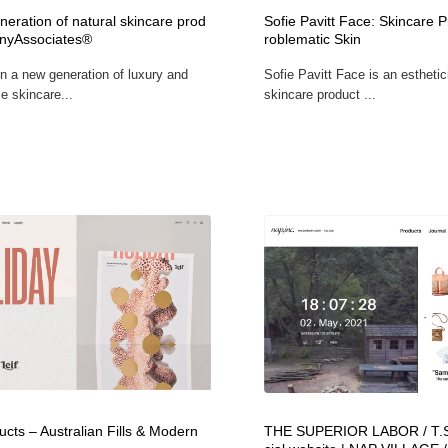
eration of natural skincare prod
Sofie Pavitt Face: Skincare P
TinyAssociates®
roblematic Skin
in a new generation of luxury and
Sofie Pavitt Face is an estheti
e skincare...
skincare product ...
ucts – Australian Fills & Modern
THE SUPERIOR LABOR / T.S.