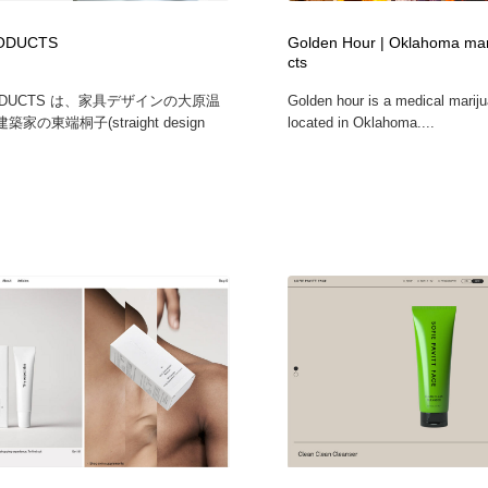
鉛筆画・木炭画・デッサン・クロッキー
Drawing Software / お絵かきソフト・アプリ・ブラシ
11
RODUCTS
Golden Hour | Oklahoma mar
cts
Drawing Software / お絵かきソフト・アプリ・ブラシ
RODUCTS は、家具デザインの大原温
Golden hour is a medical mari
建築家の東端桐子(straight design
located in Oklahoma....
.