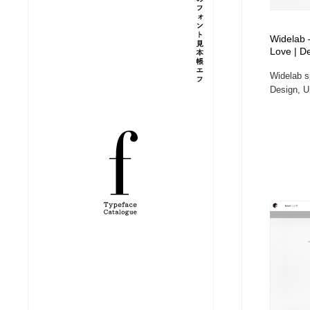
縫製・革製品・靴・鞄
ジュエリー・装飾品
54
Widelab –
Love | D
ジュエリー・装飾品
建築・空間・工務店・内装・店舗・環境デザイン
276
Widelab s
Design, UI
建築・空間・工務店・内装・店舗・環境デザイン
商業施設・商業ビル
33
商業施設・商業ビル
コスメ・化粧品・石鹸・シャンプー・ヘアケア・香水
220
コスメ・化粧品・石鹸・シャンプー・ヘアケア・香水
飲食・レストラン・カフェ
181
飲食・レストラン・カフェ
材料：糸・布・紙・プラスチック・石・木材
38
材料：糸・布・紙・プラスチック・石・木材
日本の歴史・資料・伝統・将棋・囲碁
4
日本の歴史・資料・伝統・将棋・囲碁
ヘアサロン・美容院・理髪店・エステ
60