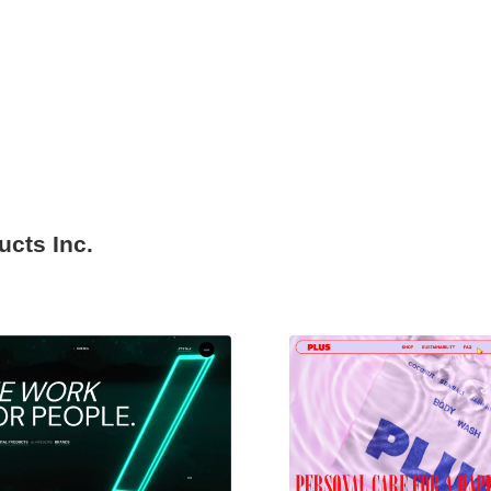
ucts Inc.
現役Webデザイナーによるコラム
15
現役Webデザイナーによるコラム
人気ランキング TOP100
人気ランキング TOP100
フォトグラファー・カメラマン・写真
257