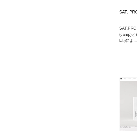
アート・芸術・美術館・美術展・博物館・ギャラリー
GWD スタッフお気に入り
201
SAT. P
GWD スタッフお気に入り
SAT.P
(camp)と
lab)によ..