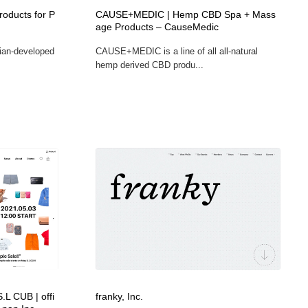
roducts for P
CAUSE+MEDIC | Hemp CBD Spa + Mass
age Products – CauseMedic
cian-developed
CAUSE+MEDIC is a line of all all-natural
hemp derived CBD produ...
L CUB | offi
franky, Inc.