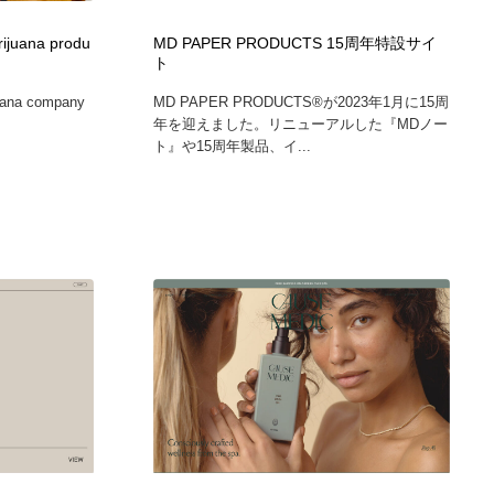
グラフィティ・Graffiti・ストリートアート
ニュース・マガジン・メディア・SNS・YouTube
346
ijuana produ
MD PAPER PRODUCTS 15周年特設サイ
ト
ニュース・マガジン・メディア・SNS・YouTube
juana company
MD PAPER PRODUCTS®︎が2023年1月に15周
年を迎えました。リニューアルした『MDノー
ト』や15周年製品、イ...