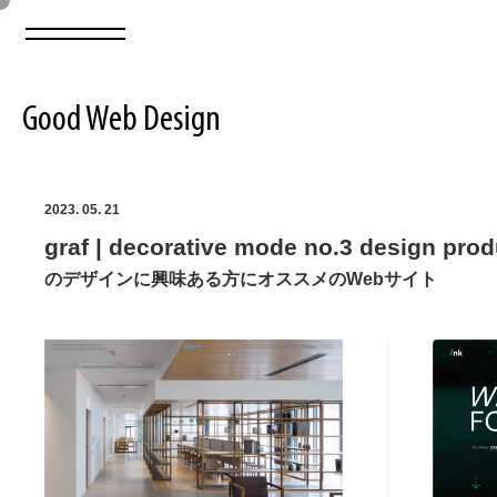
Good Web Design
2026年08月07日の登録サイト数は8549件です
2023. 05. 21
graf | decorative mode no.3 design prod
登録Webサイト全一覧
8549
のデザインに興味ある方にオススメのWebサイト
登録Webサイト全一覧!
ABOUT
ABOUT
業界別 登録Webサイト一覧
Web制作会社・プロダクション・デジタル
579