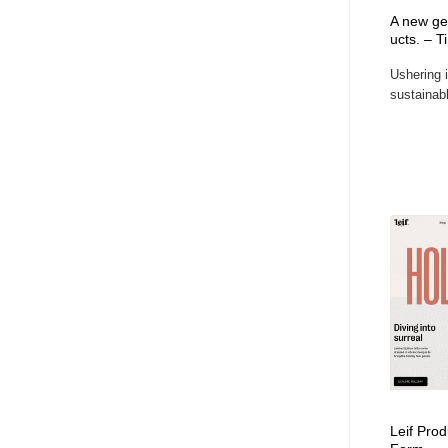
A new gen
ucts. – 
Ushering 
sustainabl
Leif Prod