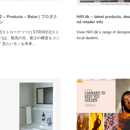
自動車・船・飛行機・交通・自転車
アウトドア・キャンプ・登山
40
 – Products – Bsize | プロダク
HAY.dk – latest products, de
ン
nd retailer info
アウトドア・キャンプ・登山
ウェディング・結婚
38
2(ストロークツー) | STROKE2(スト
View HAY.dk’s range of designer 
ー)は、最高の光、最少の構造をコン
local dealers, ...
ウェディング・結婚
法律・監査・税理士・弁護士・司法書士・行政
29
見たいモノを本来...
法律・監査・税理士・弁護士・司法書士・行政
金融・銀行・投資・保険・M&A・商社
78
金融・銀行・投資・保険・M&A・商社
システム開発・IT・決済・アプリ・ソフトウェア
99
システム開発・IT・決済・アプリ・ソフトウェア
映画・アニメ・DVD・動画配信・放送・TV・ラジオ
65
映画・アニメ・DVD・動画配信・放送・TV・ラジオ
キャンペーン・イベント・ワークショップ・コンペティショ
77
ン
キャンペーン・イベント・ワークショップ・コンペティショ
鉛筆画・木炭画・デッサン・クロッキー
15
ン