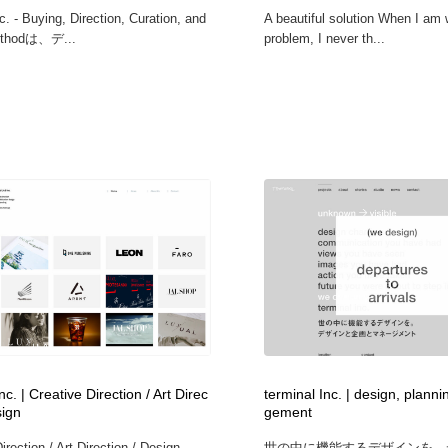
. - Buying, Direction, Curation, and
A beautiful solution When I am 
ethodは、デ...
problem, I never th...
c. | Creative Direction / Art Direc
terminal Inc. | design, plan
sign
gement
irection / Art Direction / Design...
世の中に機能するデザインを。