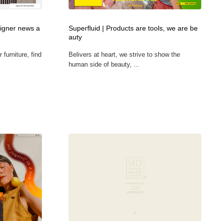
ホテル・旅館・温泉・銭湯・サウナ
スポーツ・スポーツ用品・トレーニング・ダイエット
71
signer news a
Superfluid | Products are tools, we are be
auty
スポーツ・スポーツ用品・トレーニング・ダイエット
育児・ベイビー・玩具・絵本
27
furniture, find
Belivers at heart, we strive to show the
human side of beauty, ...
育児・ベイビー・玩具・絵本
求人・採用・転職・就職・人材紹介
379
求人・採用・転職・就職・人材紹介
起業・事業支援・ボランティア・NPO
8
起業・事業支援・ボランティア・NPO
テクノロジー・AI・人工知能・スマートホーム・オンライン
74
テクノロジー・AI・人工知能・スマートホーム・オンライン
音楽・アーティスト・楽器・舞台・演劇・ミュージカル・ダ
152
ンス
音楽・アーティスト・楽器・舞台・演劇・ミュージカル・ダ
マッチングサービス
22
ンス
マッチングサービス
グラフィティ・Graffiti・ストリートアート
4