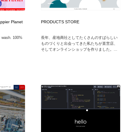
広告・マーケティング・PR・企画・プロデュース
印刷・製本・包装・グッズ
43
appier Planet
PRODUCTS STORE
印刷・製本・包装・グッズ
フォント・フリーフォント / 書体
238
dy wash. 100%
長年、産地商社としてたくさんのすばらしい
ものづくりと出会ってきた私たちが直営店、
フォント・フリーフォント / 書体
スタイリスト・ヘア＆メークアップ・プロップ・セットデザ
18
そしてオンラインショップを作りました。...
イン
スタイリスト・ヘア＆メークアップ・プロップ・セットデザ
コーダー・エンジニア・デベロッパー
136
イン
コーダー・エンジニア・デベロッパー
ネット通販・EC・オークション・フリマ
15
ネット通販・EC・オークション・フリマ
眼鏡・コンタクトレンズ・サングラス
30
眼鏡・コンタクトレンズ・サングラス
ネオンサイン・ネオン菅・オリジナル
7
ネオンサイン・ネオン菅・オリジナル
カメラ・レンズ
18