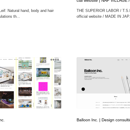
cial website | NAP VILLAGE /
eif: Natural hand, body and hair
THE SUPERIOR LABOR / T.S.
lations th...
official website / MADE IN JAP.
nc.
Balloon Inc. | Design consult