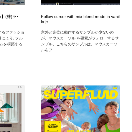
カメラ・レンズ
アニメーション・キャラクターデザイン
23
de】(株)ラ･
Follow cursor with mix blend mode in vanil
la js
アニメーション・キャラクターデザイン
オフィス・シェアオフィス・コワーキング・シェアスペース
46
するファッショ
意外と完璧に動作するサンプルが少ないの
用により､フル
が、マウスカーソル を要素がフォローするサ
オフィス・シェアオフィス・コワーキング・シェアスペース
ファッション・洋服
511
ムを構築する
ンプル。こちらのサンプルは、マウスカーソ
ルをフ...
ファッション・洋服
食品・飲料・酒・菓子
444
食品・飲料・酒・菓子
陶芸・窯・ガラス・木工・手工芸
34
陶芸・窯・ガラス・木工・手工芸
宇宙
9
宇宙
書籍・本屋・出版・作家・小説家・脚本家
58
書籍・本屋・出版・作家・小説家・脚本家
ホテル・旅館・温泉・銭湯・サウナ
149