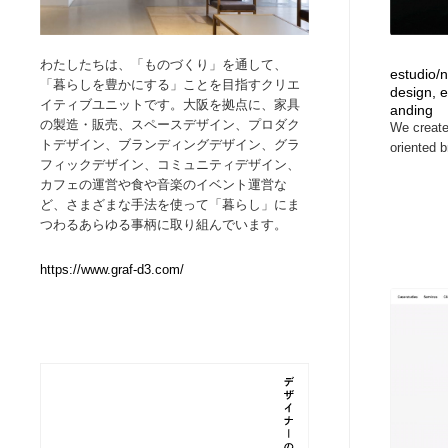
Web制作会社・プロダクション・デジタル
ブランディング・コンサルティング
151
わたしたちは、「ものづくり」を通して、
estudio/
「暮らしを豊かにする」ことを目指すクリエ
design, e
ブランディング・コンサルティング
イラストレーター
160
イティブユニットです。大阪を拠点に、家具
anding
の製造・販売、スペースデザイン、プロダク
We create 
トデザイン、ブランディングデザイン、グラ
oriented b
イラストレーター
レタリング・カリグラフィ・サイン・看板
31
フィックデザイン、コミュニティデザイン、
カフェの運営や食や音楽のイベント運営な
ど、さまざまな手法を使って「暮らし」にま
レタリング・カリグラフィ・サイン・看板
映像・クリエイター・プロダクション
164
つわるあらゆる事柄に取り組んでいます。
映像・クリエイター・プロダクション
Javascript・WordPress・CSS・SEO・コーディング
97
https://www.graf-d3.com/
Javascript・WordPress・CSS・SEO・コーディング
フリー素材・写真・モックアップ
41
フリー素材・写真・モックアップ
プロダクト・インテリア
139
プロダクト・インテリア
縫製・革製品・靴・鞄
55