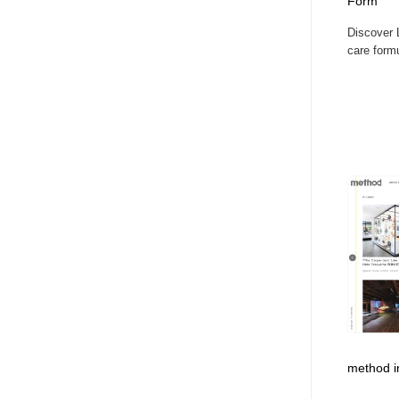
Form
Discover L
care formu
method i