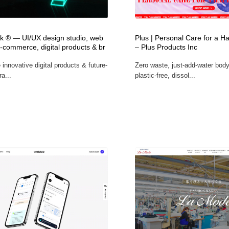
フォトグラファー・カメラマン・写真
グラフィックデザイン・デザイン事務所
485
nk ® — UI/UX design studio, web
Plus | Personal Care for a H
-commerce, digital products & br
– Plus Products Inc
グラフィックデザイン・デザイン事務所
コンテンツ・メディア制作会社
9
innovative digital products & future-
Zero waste, just-add-water bo
ra...
plastic-free, dissol...
コンテンツ・メディア制作会社
編集・ライティング・コピーライター
19
編集・ライティング・コピーライター
撮影スタジオ・撮影用小物・背景ボード・リース・レンタル
20
撮影スタジオ・撮影用小物・背景ボード・リース・レンタル
レンタルサーバー・クラウドサービス・ドメイン
10
レンタルサーバー・クラウドサービス・ドメイン
3D・CG・モーションデザイン
20
3D・CG・モーションデザイン
ライフスタイル・家具・生活雑貨・家電
320
ライフスタイル・家具・生活雑貨・家電
時計・腕時計
28