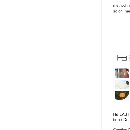
method inc
so on. m
Hd LAB In
tion / De
Creative D