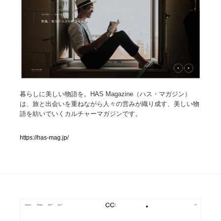
人気ランキング TOP100
業界別 登録Webサイト一覧
Web制作会社・プロダクション・デジタル
579
Web制作会社・プロダクション・デジタル
フォトグラファー・カメラマン・写真
257
暮らしに美しい物語を。HAS Magazine（ハス・マガジン）
は、旅と出会いを重ねながら人々の営みが織り成す、美しい物
フォトグラファー・カメラマン・写真
広告・マーケティング・PR・企画・プロデュース
182
語を紡いでいくカルチャーマガジンです。
広告・マーケティング・PR・企画・プロデュース
ブランディング・コンサルティング
151
https://has-mag.jp/
ブランディング・コンサルティング
グラフィックデザイン・デザイン事務所
485
グラフィックデザイン・デザイン事務所
印刷・製本・包装・グッズ
43
印刷・製本・包装・グッズ
イラストレーター
160