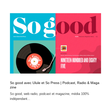
映画・アニメ・DVD・動画配信・放送・TV・ラジオ
音楽・アーティスト・楽器・舞台・演劇・ミュージカ
152
ル・ダンス
音楽・アーティスト・楽器・舞台・演劇・ミュージカ
芸能人・俳優・女優・タレント・モデル・芸能事務所
42
ル・ダンス
芸能人・俳優・女優・タレント・モデル・芸能事務所
キャンペーン・イベント・ワークショップ・コンペティ
77
ション
キャンペーン・イベント・ワークショップ・コンペティ
マッチングサービス
22
ション
マッチングサービス
アート・芸術・美術館・美術展・博物館・ギャラリー
383
アート・芸術・美術館・美術展・博物館・ギャラリー
鉛筆画・木炭画・デッサン・クロッキー
15
So good avec Ulule et So Press | Podcast, Radio & Maga
鉛筆画・木炭画・デッサン・クロッキー
グラフィティ・Graffiti・ストリートアート
4
zine
So good, web radio, podcast et magazine, média 100%
グラフィティ・Graffiti・ストリートアート
GWD スタッフお気に入り
201
indépendant...
GWD スタッフお気に入り
Drawing Software / お絵かきソフト・アプリ・ブラシ
11