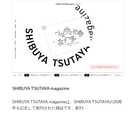
陶芸・窯・ガラス・木工・手工芸
材料：糸・布・紙・プラスチック・石・木材
38
材料：糸・布・紙・プラスチック・石・木材
工業・加工・技術・機械・電気
59
工業・加工・技術・機械・電気
宇宙
9
宇宙
日本の歴史・資料・伝統・将棋・囲碁
4
日本の歴史・資料・伝統・将棋・囲碁
動物園・水族館・公園・テーマパーク・アミューズメン
23
ト
動物園・水族館・公園・テーマパーク・アミューズメン
書籍・本屋・出版・作家・小説家・脚本家
58
ト
SHIBUYA TSUTAYA magazine
書籍・本屋・出版・作家・小説家・脚本家
ヘアサロン・美容院・理髪店・エステ
60
SHIBUYA TSUTAYA magazineは、SHIBUYA TSUTAYAの20周
年を記念して創刊された雑誌です。創刊...
ヘアサロン・美容院・理髪店・エステ
自動車・船・飛行機・交通・自転車
71
自動車・船・飛行機・交通・自転車
ホテル・旅館・温泉・銭湯・サウナ
149