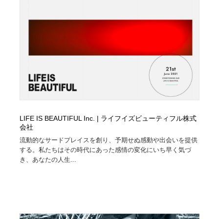
コーダー・エンジニア・デベロッパー
Javascript・WordPress・CSS・SEO・コーディング
97
Javascript・WordPress・CSS・SEO・コーディング
レンタルサーバー・クラウドサービス・ドメイン
10
レンタルサーバー・クラウドサービス・ドメイン
ネット通販・EC・オークション・フリマ
15
ネット通販・EC・オークション・フリマ
フリー素材・写真・モックアップ
41
フリー素材・写真・モックアップ
3D・CG・モーションデザイン
20
LIFE IS BEAUTIFUL Inc. | ライフイズビューティフル株式
3D・CG・モーションデザイン
眼鏡・コンタクトレンズ・サングラス
30
会社
流動的なサードプレイスを創り、予期せぬ感動や出会いを提供
眼鏡・コンタクトレンズ・サングラス
プロダクト・インテリア
139
する。私たちはその時代にあった感情の変化にいち早く気づ
き、あなたの人生...
プロダクト・インテリア
ライフスタイル・家具・生活雑貨・家電
320
ライフスタイル・家具・生活雑貨・家電
ネオンサイン・ネオン菅・オリジナル
7
ネオンサイン・ネオン菅・オリジナル