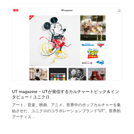
求人・採用・転職・就職・人材紹介
健康・医療・福祉・病院・歯医者・製薬・薬品
200
健康・医療・福祉・病院・歯医者・製薬・薬品
金融・銀行・投資・保険・M&A・商社
78
金融・銀行・投資・保険・M&A・商社
起業・事業支援・ボランティア・NPO
8
起業・事業支援・ボランティア・NPO
教育・スクール・保育・幼稚園・小中高・大学・専門学
173
校
教育・スクール・保育・幼稚園・小中高・大学・専門学
システム開発・IT・決済・アプリ・ソフトウェア
99
校
システム開発・IT・決済・アプリ・ソフトウェア
テクノロジー・AI・人工知能・スマートホーム・オンラ
74
イン
UT magazine − UTが発信するカルチャートピック＆イン
タビューｌユニクロ
テクノロジー・AI・人工知能・スマートホーム・オンラ
日本伝統：着物・織物・舞踊・歌舞伎・茶道・華道・書
17
アート、音楽、映画、アニメ。世界中のポップカルチャーを集
イン
道
結させた、ユニクロのコラボレーションブランド”UT”。世界的
アーティス...
日本伝統：着物・織物・舞踊・歌舞伎・茶道・華道・書
映画・アニメ・DVD・動画配信・放送・TV・ラジオ
65
道