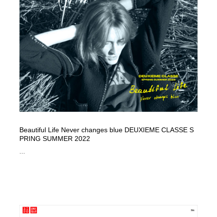
縫製・革製品・靴・鞄
55
縫製・革製品・靴・鞄
時計・腕時計
28
時計・腕時計
カメラ・レンズ
18
カメラ・レンズ
ジュエリー・装飾品
54
ジュエリー・装飾品
おもちゃ・ホビー・ゲーム
35
おもちゃ・ホビー・ゲーム
アニメーション・キャラクターデザイン
23
Beautiful Life Never changes blue DEUXIEME CLASSE S
PRING SUMMER 2022
アニメーション・キャラクターデザイン
建築・空間・工務店・内装・店舗・環境デザイン
276
...
建築・空間・工務店・内装・店舗・環境デザイン
建設・住宅・不動産・倉庫
197
建設・住宅・不動産・倉庫
オフィス・シェアオフィス・コワーキング・シェアス
46
ペース