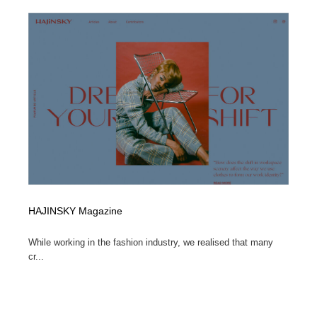
ホテル・旅館・温泉・銭湯・サウナ
旅行・観光・電車・航空会社
55
旅行・観光・電車・航空会社
アウトドア・キャンプ・登山
40
アウトドア・キャンプ・登山
スポーツ・スポーツ用品・トレーニング・ダイエット
71
スポーツ・スポーツ用品・トレーニング・ダイエット
ペット・トリミング
20
ペット・トリミング
ウェディング・結婚
38
ウェディング・結婚
育児・ベイビー・玩具・絵本
27
HAJINSKY Magazine
育児・ベイビー・玩具・絵本
宗教・神社仏閣・禅・寺・神社
33
While working in the fashion industry, we realised that many
宗教・神社仏閣・禅・寺・神社
法律・監査・税理士・弁護士・司法書士・行政
29
cr...
法律・監査・税理士・弁護士・司法書士・行政
求人・採用・転職・就職・人材紹介
379