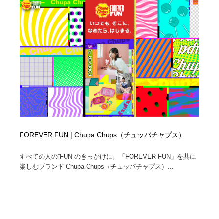
縫製・革製品・靴・鞄
55
縫製・革製品・靴・鞄
時計・腕時計
28
時計・腕時計
カメラ・レンズ
18
カメラ・レンズ
ジュエリー・装飾品
54
ジュエリー・装飾品
おもちゃ・ホビー・ゲーム
35
おもちゃ・ホビー・ゲーム
アニメーション・キャラクターデザイン
23
FOREVER FUN | Chupa Chups（チュッパチャプス）
アニメーション・キャラクターデザイン
建築・空間・工務店・内装・店舗・環境デザイン
276
すべての人の”FUN”のきっかけに。「FOREVER FUN」を共に
楽しむブランド Chupa Chups（チュッパチャプス）...
建築・空間・工務店・内装・店舗・環境デザイン
建設・住宅・不動産・倉庫
197
建設・住宅・不動産・倉庫
オフィス・シェアオフィス・コワーキング・シェアス
46
ペース