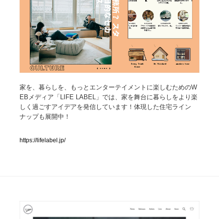
人気ランキング TOP100
業界別 登録Webサイト一覧
Web制作会社・プロダクション・デジタル
579
家を、暮らしを、もっとエンターテイメントに楽しむためのW
Web制作会社・プロダクション・デジタル
フォトグラファー・カメラマン・写真
257
EBメディア「LIFE LABEL」では、家を舞台に暮らしをより楽
しく過ごすアイデアを発信しています！体現した住宅ライン
フォトグラファー・カメラマン・写真
広告・マーケティング・PR・企画・プロデュース
182
ナップも展開中！
広告・マーケティング・PR・企画・プロデュース
ブランディング・コンサルティング
151
https://lifelabel.jp/
ブランディング・コンサルティング
グラフィックデザイン・デザイン事務所
485
グラフィックデザイン・デザイン事務所
印刷・製本・包装・グッズ
43
印刷・製本・包装・グッズ
イラストレーター
160