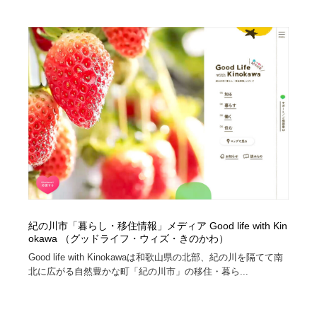
陶芸・窯・ガラス・木工・手工芸
材料：糸・布・紙・プラスチック・石・木材
38
材料：糸・布・紙・プラスチック・石・木材
工業・加工・技術・機械・電気
59
工業・加工・技術・機械・電気
宇宙
9
宇宙
日本の歴史・資料・伝統・将棋・囲碁
4
日本の歴史・資料・伝統・将棋・囲碁
動物園・水族館・公園・テーマパーク・アミューズメン
23
ト
動物園・水族館・公園・テーマパーク・アミューズメン
書籍・本屋・出版・作家・小説家・脚本家
58
ト
書籍・本屋・出版・作家・小説家・脚本家
ヘアサロン・美容院・理髪店・エステ
60
紀の川市「暮らし・移住情報」メディア Good life with Kin
okawa （グッドライフ・ウィズ・きのかわ）
Good life with Kinokawaは和歌山県の北部、紀の川を隔てて南
ヘアサロン・美容院・理髪店・エステ
自動車・船・飛行機・交通・自転車
71
北に広がる自然豊かな町「紀の川市」の移住・暮ら...
自動車・船・飛行機・交通・自転車
ホテル・旅館・温泉・銭湯・サウナ
149