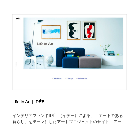
ホテル・旅館・温泉・銭湯・サウナ
旅行・観光・電車・航空会社
55
旅行・観光・電車・航空会社
アウトドア・キャンプ・登山
40
アウトドア・キャンプ・登山
スポーツ・スポーツ用品・トレーニング・ダイエット
71
スポーツ・スポーツ用品・トレーニング・ダイエット
ペット・トリミング
20
ペット・トリミング
ウェディング・結婚
38
ウェディング・結婚
育児・ベイビー・玩具・絵本
27
育児・ベイビー・玩具・絵本
宗教・神社仏閣・禅・寺・神社
33
Life in Art | IDÉE
宗教・神社仏閣・禅・寺・神社
法律・監査・税理士・弁護士・司法書士・行政
29
インテリアブランドIDÉE（イデー）による、「アートのある
暮らし」をテーマにしたアートプロジェクトのサイト。アー...
法律・監査・税理士・弁護士・司法書士・行政
求人・採用・転職・就職・人材紹介
379