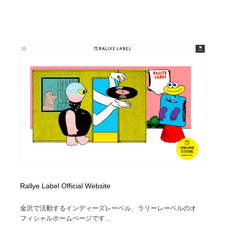
Drawing Software / お絵かきソフト・アプリ・ブラシ
ニュース・マガジン・メディア・SNS・YouTube
346
ニュース・マガジン・メディア・SNS・YouTube
Rallye Label Official Website
金沢で活動するインディーズレーベル、ラリーレーベルのオ
フィシャルホームページです...