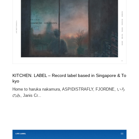
イラストレーター
コンテンツ・メディア制作会社
9
コンテンツ・メディア制作会社
フォント・フリーフォント / 書体
238
フォント・フリーフォント / 書体
レタリング・カリグラフィ・サイン・看板
31
レタリング・カリグラフィ・サイン・看板
編集・ライティング・コピーライター
19
編集・ライティング・コピーライター
スタイリスト・ヘア＆メークアップ・プロップ・セット
18
デザイン
KITCHEN. LABEL – Record label based in Singapore & To
kyo
Home to haruka nakamura, ASPIDISTRAFLY, FJORDNE, いろ
スタイリスト・ヘア＆メークアップ・プロップ・セット
映像・クリエイター・プロダクション
164
デザイン
のみ, Janis Cr...
映像・クリエイター・プロダクション
撮影スタジオ・撮影用小物・背景ボード・リース・レン
20
タル
撮影スタジオ・撮影用小物・背景ボード・リース・レン
コーダー・エンジニア・デベロッパー
136
タル