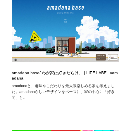
コーダー・エンジニア・デベロッパー
Javascript・WordPress・CSS・SEO・コーディング
97
Javascript・WordPress・CSS・SEO・コーディング
レンタルサーバー・クラウドサービス・ドメイン
10
レンタルサーバー・クラウドサービス・ドメイン
ネット通販・EC・オークション・フリマ
15
ネット通販・EC・オークション・フリマ
フリー素材・写真・モックアップ
41
フリー素材・写真・モックアップ
3D・CG・モーションデザイン
21
amadana base/ わが家は好きだらけ。 | LIFE LABEL ×am
3D・CG・モーションデザイン
眼鏡・コンタクトレンズ・サングラス
30
adana
amadanaと、趣味やこだわりを最大限楽しめる家を考えまし
眼鏡・コンタクトレンズ・サングラス
プロダクト・インテリア
139
た。amadanaらしいデザインをベースに、家の中心に「好き
間」と...
プロダクト・インテリア
ライフスタイル・家具・生活雑貨・家電
321
ライフスタイル・家具・生活雑貨・家電
ネオンサイン・ネオン菅・オリジナル
7
ネオンサイン・ネオン菅・オリジナル