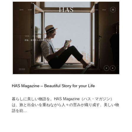
オフィス・シェアオフィス・コワーキング・シェアス
商業施設・商業ビル
33
ペース
商業施設・商業ビル
携帯電話・通信・サービス
15
携帯電話・通信・サービス
ファッション・洋服
511
ファッション・洋服
コスメ・化粧品・石鹸・シャンプー・ヘアケア・香水
220
コスメ・化粧品・石鹸・シャンプー・ヘアケア・香水
農業・林業・漁業・畜産・鉱業・燃料
54
農業・林業・漁業・畜産・鉱業・燃料
食品・飲料・酒・菓子
444
HAS Magazine – Beautiful Story for your Life
食品・飲料・酒・菓子
飲食・レストラン・カフェ
182
暮らしに美しい物語を。HAS Magazine（ハス・マガジン）
飲食・レストラン・カフェ
植物・花・ガーデニング・造園
42
は、旅と出会いを重ねながら人々の営みが織り成す、美しい物
語を紡...
植物・花・ガーデニング・造園
陶芸・窯・ガラス・木工・手工芸
34