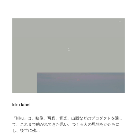
映画・アニメ・DVD・動画配信・放送・TV・ラジオ
音楽・アーティスト・楽器・舞台・演劇・ミュージカ
152
ル・ダンス
音楽・アーティスト・楽器・舞台・演劇・ミュージカ
芸能人・俳優・女優・タレント・モデル・芸能事務所
42
ル・ダンス
芸能人・俳優・女優・タレント・モデル・芸能事務所
キャンペーン・イベント・ワークショップ・コンペティ
77
ション
キャンペーン・イベント・ワークショップ・コンペティ
マッチングサービス
22
ション
マッチングサービス
アート・芸術・美術館・美術展・博物館・ギャラリー
383
アート・芸術・美術館・美術展・博物館・ギャラリー
鉛筆画・木炭画・デッサン・クロッキー
15
鉛筆画・木炭画・デッサン・クロッキー
グラフィティ・Graffiti・ストリートアート
4
kiku label
グラフィティ・Graffiti・ストリートアート
GWD スタッフお気に入り
201
「kiku」は、映像、写真、音楽、出版などのプロダクトを通し
て、これまで紡がれてきた思い、つくる人の思想をかたちに
し、後世に残...
GWD スタッフお気に入り
Drawing Software / お絵かきソフト・アプリ・ブラシ
11