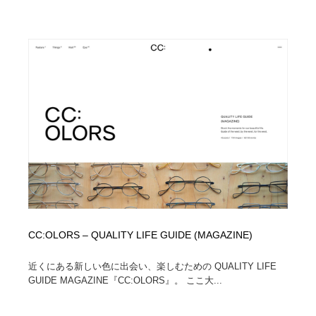
求人・採用・転職・就職・人材紹介
健康・医療・福祉・病院・歯医者・製薬・薬品
200
健康・医療・福祉・病院・歯医者・製薬・薬品
金融・銀行・投資・保険・M&A・商社
78
金融・銀行・投資・保険・M&A・商社
起業・事業支援・ボランティア・NPO
8
起業・事業支援・ボランティア・NPO
教育・スクール・保育・幼稚園・小中高・大学・専門学
173
校
教育・スクール・保育・幼稚園・小中高・大学・専門学
システム開発・IT・決済・アプリ・ソフトウェア
99
校
システム開発・IT・決済・アプリ・ソフトウェア
テクノロジー・AI・人工知能・スマートホーム・オンラ
74
イン
CC:OLORS – QUALITY LIFE GUIDE (MAGAZINE)
テクノロジー・AI・人工知能・スマートホーム・オンラ
日本伝統：着物・織物・舞踊・歌舞伎・茶道・華道・書
17
イン
道
近くにある新しい色に出会い、楽しむための QUALITY LIFE
GUIDE MAGAZINE『CC:OLORS』。 ここ大...
日本伝統：着物・織物・舞踊・歌舞伎・茶道・華道・書
映画・アニメ・DVD・動画配信・放送・TV・ラジオ
65
道