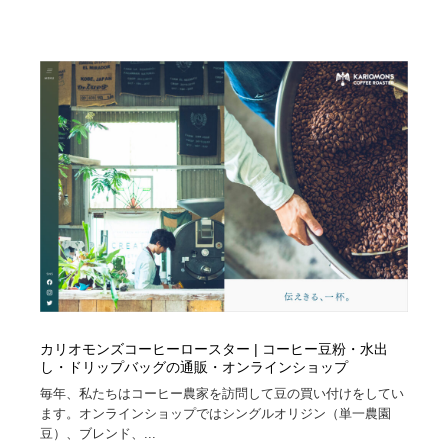
ホテル・旅館・温泉・銭湯・サウナ
旅行・観光・電車・航空会社
55
旅行・観光・電車・航空会社
アウトドア・キャンプ・登山
40
アウトドア・キャンプ・登山
スポーツ・スポーツ用品・トレーニング・ダイエット
71
スポーツ・スポーツ用品・トレーニング・ダイエット
ペット・トリミング
20
ペット・トリミング
ウェディング・結婚
38
ウェディング・結婚
育児・ベイビー・玩具・絵本
27
育児・ベイビー・玩具・絵本
宗教・神社仏閣・禅・寺・神社
33
カリオモンズコーヒーロースター | コーヒー豆粉・水出
宗教・神社仏閣・禅・寺・神社
法律・監査・税理士・弁護士・司法書士・行政
29
し・ドリップバッグの通販・オンラインショップ
毎年、私たちはコーヒー農家を訪問して豆の買い付けをしてい
法律・監査・税理士・弁護士・司法書士・行政
求人・採用・転職・就職・人材紹介
379
ます。オンラインショップではシングルオリジン（単一農園
豆）、ブレンド、...