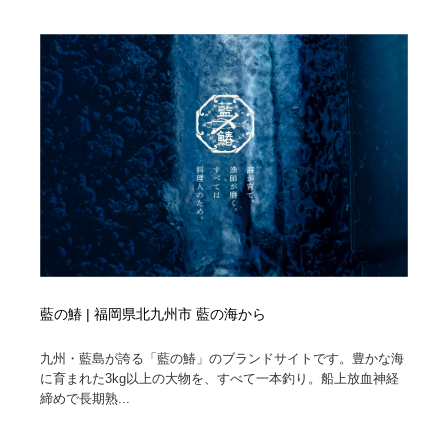
陶芸・窯・ガラス・木工・手工芸
材料：糸・布・紙・プラスチック・石・木材
38
材料：糸・布・紙・プラスチック・石・木材
工業・加工・技術・機械・電気
59
工業・加工・技術・機械・電気
宇宙
9
宇宙
日本の歴史・資料・伝統・将棋・囲碁
4
日本の歴史・資料・伝統・将棋・囲碁
動物園・水族館・公園・テーマパーク・アミューズメン
23
ト
動物園・水族館・公園・テーマパーク・アミューズメン
書籍・本屋・出版・作家・小説家・脚本家
58
ト
藍の鰆 | 福岡県北九州市 藍の海から
書籍・本屋・出版・作家・小説家・脚本家
ヘアサロン・美容院・理髪店・エステ
60
九州・藍島が誇る「藍の鰆」のブランドサイトです。豊かな海
ヘアサロン・美容院・理髪店・エステ
自動車・船・飛行機・交通・自転車
71
に育まれた3kg以上の大物を、すべて一本釣り。船上放血神経
締めで長期熟...
自動車・船・飛行機・交通・自転車
ホテル・旅館・温泉・銭湯・サウナ
149