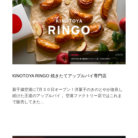
イラストレーター
コンテンツ・メディア制作会社
9
コンテンツ・メディア制作会社
フォント・フリーフォント / 書体
238
フォント・フリーフォント / 書体
レタリング・カリグラフィ・サイン・看板
31
レタリング・カリグラフィ・サイン・看板
編集・ライティング・コピーライター
19
編集・ライティング・コピーライター
スタイリスト・ヘア＆メークアップ・プロップ・セット
18
デザイン
KINOTOYA RINGO 焼きたてアップルパイ専門店
スタイリスト・ヘア＆メークアップ・プロップ・セット
新千歳空港に7月３０日オープン！洋菓子のきのとやが改良し
映像・クリエイター・プロダクション
164
デザイン
続けた王道のアップルパイ 。空港ファクトリー店ではこれま
で販売してきた...
映像・クリエイター・プロダクション
撮影スタジオ・撮影用小物・背景ボード・リース・レン
20
タル
撮影スタジオ・撮影用小物・背景ボード・リース・レン
コーダー・エンジニア・デベロッパー
136
タル