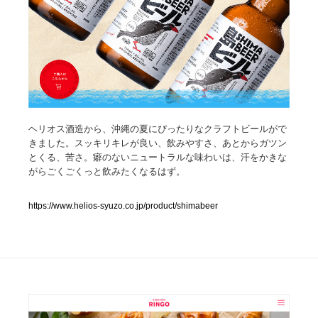
人気ランキング TOP100
業界別 登録Webサイト一覧
Web制作会社・プロダクション・デジタル
579
Web制作会社・プロダクション・デジタル
ヘリオス酒造から、沖縄の夏にぴったりなクラフトビールがで
フォトグラファー・カメラマン・写真
257
きました。スッキリキレが良い、飲みやすさ、あとからガツン
とくる、苦さ。癖のないニュートラルな味わいは、汗をかきな
フォトグラファー・カメラマン・写真
広告・マーケティング・PR・企画・プロデュース
182
がらごくごくっと飲みたくなるはず。
広告・マーケティング・PR・企画・プロデュース
ブランディング・コンサルティング
151
https://www.helios-syuzo.co.jp/product/shimabeer
ブランディング・コンサルティング
グラフィックデザイン・デザイン事務所
485
グラフィックデザイン・デザイン事務所
印刷・製本・包装・グッズ
43
印刷・製本・包装・グッズ
イラストレーター
160