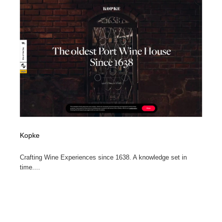
コーダー・エンジニア・デベロッパー
Javascript・WordPress・CSS・SEO・コーディング
97
Javascript・WordPress・CSS・SEO・コーディング
レンタルサーバー・クラウドサービス・ドメイン
10
レンタルサーバー・クラウドサービス・ドメイン
ネット通販・EC・オークション・フリマ
15
ネット通販・EC・オークション・フリマ
フリー素材・写真・モックアップ
41
フリー素材・写真・モックアップ
3D・CG・モーションデザイン
20
3D・CG・モーションデザイン
眼鏡・コンタクトレンズ・サングラス
30
Kopke
眼鏡・コンタクトレンズ・サングラス
プロダクト・インテリア
139
Crafting Wine Experiences since 1638. A knowledge set in
time....
プロダクト・インテリア
ライフスタイル・家具・生活雑貨・家電
320
ライフスタイル・家具・生活雑貨・家電
ネオンサイン・ネオン菅・オリジナル
7
ネオンサイン・ネオン菅・オリジナル