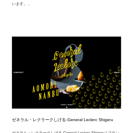
映画・アニメ・DVD・動画配信・放送・TV・ラジオ
音楽・アーティスト・楽器・舞台・演劇・ミュージカ
います。...
152
ル・ダンス
音楽・アーティスト・楽器・舞台・演劇・ミュージカ
芸能人・俳優・女優・タレント・モデル・芸能事務所
42
ル・ダンス
芸能人・俳優・女優・タレント・モデル・芸能事務所
キャンペーン・イベント・ワークショップ・コンペティ
77
ション
キャンペーン・イベント・ワークショップ・コンペティ
マッチングサービス
22
ション
マッチングサービス
アート・芸術・美術館・美術展・博物館・ギャラリー
383
アート・芸術・美術館・美術展・博物館・ギャラリー
鉛筆画・木炭画・デッサン・クロッキー
15
鉛筆画・木炭画・デッサン・クロッキー
グラフィティ・Graffiti・ストリートアート
4
グラフィティ・Graffiti・ストリートアート
GWD スタッフお気に入り
201
ゼネラル・レクラークしげる-General Leclerc Shigeru
GWD スタッフお気に入り
Drawing Software / お絵かきソフト・アプリ・ブラシ
11
ゼネラル・レクラークしげる-General Leclerc Shigeru | フラン