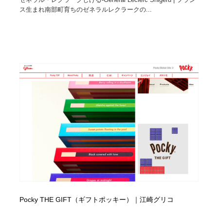
ス生まれ南部町育ちのゼネラルレクラークの...
Drawing Software / お絵かきソフト・アプリ・ブラシ
ニュース・マガジン・メディア・SNS・YouTube
346
ニュース・マガジン・メディア・SNS・YouTube
Pocky THE GIFT（ギフトポッキー）｜江崎グリコ