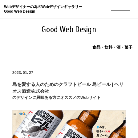
Webデザイナーの為のWebデザインギャラリー
Good Web Design
Good Web Design
食品・飲料・酒・菓子
2026年08月08日の登録サイト数は8550件です
2023. 01. 27
登録Webサイト全一覧
8550
島を愛する人のためのクラフトビール 島ビール | ヘリ
登録Webサイト全一覧!
現役Webデザイナーによるコラム
15
オス酒造株式会社
のデザインに興味ある方にオススメのWebサイト
現役Webデザイナーによるコラム
ニュース
12
ニュース
ABOUT
ABOUT
人気ランキング TOP100