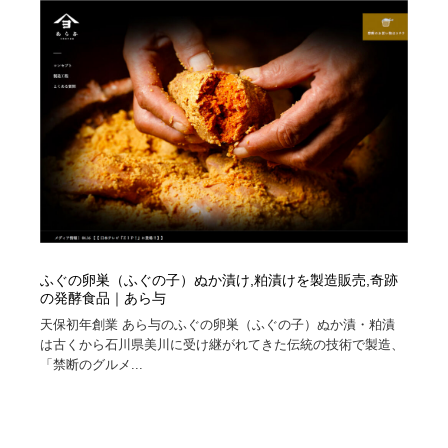
縫製・革製品・靴・鞄
55
縫製・革製品・靴・鞄
時計・腕時計
28
時計・腕時計
カメラ・レンズ
18
カメラ・レンズ
ジュエリー・装飾品
54
ジュエリー・装飾品
おもちゃ・ホビー・ゲーム
35
おもちゃ・ホビー・ゲーム
アニメーション・キャラクターデザイン
23
ふぐの卵巣（ふぐの子）ぬか漬け,粕漬けを製造販売,奇跡
アニメーション・キャラクターデザイン
建築・空間・工務店・内装・店舗・環境デザイン
276
の発酵食品｜あら与
天保初年創業 あら与のふぐの卵巣（ふぐの子）ぬか漬・粕漬
建築・空間・工務店・内装・店舗・環境デザイン
建設・住宅・不動産・倉庫
197
は古くから石川県美川に受け継がれてきた伝統の技術で製造、
「禁断のグルメ...
建設・住宅・不動産・倉庫
オフィス・シェアオフィス・コワーキング・シェアス
46
ペース