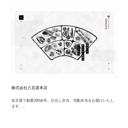
オフィス・シェアオフィス・コワーキング・シェアス
商業施設・商業ビル
33
ペース
商業施設・商業ビル
携帯電話・通信・サービス
15
携帯電話・通信・サービス
ファッション・洋服
511
ファッション・洋服
コスメ・化粧品・石鹸・シャンプー・ヘアケア・香水
220
コスメ・化粧品・石鹸・シャンプー・ヘアケア・香水
農業・林業・漁業・畜産・鉱業・燃料
54
農業・林業・漁業・畜産・鉱業・燃料
食品・飲料・酒・菓子
444
食品・飲料・酒・菓子
飲食・レストラン・カフェ
182
株式会社八百彦本店
名古屋で創業290余年。仕出し弁当、宅配弁当をお届けいたし
飲食・レストラン・カフェ
植物・花・ガーデニング・造園
42
ます。...
植物・花・ガーデニング・造園
陶芸・窯・ガラス・木工・手工芸
34