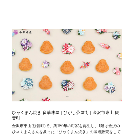
求人・採用・転職・就職・人材紹介
健康・医療・福祉・病院・歯医者・製薬・薬品
200
健康・医療・福祉・病院・歯医者・製薬・薬品
金融・銀行・投資・保険・M&A・商社
78
金融・銀行・投資・保険・M&A・商社
起業・事業支援・ボランティア・NPO
8
起業・事業支援・ボランティア・NPO
教育・スクール・保育・幼稚園・小中高・大学・専門学
173
校
教育・スクール・保育・幼稚園・小中高・大学・専門学
システム開発・IT・決済・アプリ・ソフトウェア
99
校
システム開発・IT・決済・アプリ・ソフトウェア
テクノロジー・AI・人工知能・スマートホーム・オンラ
74
イン
テクノロジー・AI・人工知能・スマートホーム・オンラ
日本伝統：着物・織物・舞踊・歌舞伎・茶道・華道・書
17
イン
道
ひゃくまん焼き 多華味屋｜ひがし茶屋街｜金沢市東山 観
音町
日本伝統：着物・織物・舞踊・歌舞伎・茶道・華道・書
映画・アニメ・DVD・動画配信・放送・TV・ラジオ
65
金沢市東山(観音町)で、築150年の町家を再生し、1階は金沢の
道
ひゃくまんさんを象った「ひゃくまん焼き」の製造販売をして