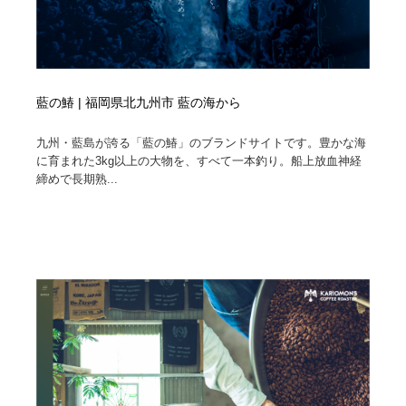
藍の鰆 | 福岡県北九州市 藍の海から
九州・藍島が誇る「藍の鰆」のブランドサイトです。豊かな海
に育まれた3kg以上の大物を、すべて一本釣り。船上放血神経
締めで長期熟...