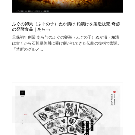
ふぐの卵巣（ふぐの子）ぬか漬け,粕漬けを製造販売,奇跡
の発酵食品｜あら与
天保初年創業 あら与のふぐの卵巣（ふぐの子）ぬか漬・粕漬
は古くから石川県美川に受け継がれてきた伝統の技術で製造、
「禁断のグルメ...