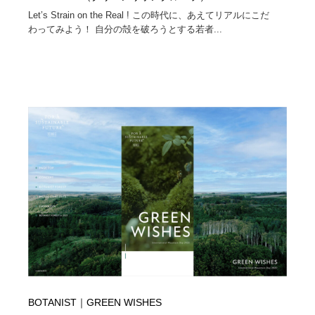
映画・アニメ・DVD・動画配信・放送・TV・ラジオ
音楽・アーティスト・楽器・舞台・演劇・ミュージカ
152
Let’s Strain on the Real ! この時代に、あえてリアルにこだ
ル・ダンス
わってみよう！ 自分の殻を破ろうとする若者...
音楽・アーティスト・楽器・舞台・演劇・ミュージカ
芸能人・俳優・女優・タレント・モデル・芸能事務所
42
ル・ダンス
芸能人・俳優・女優・タレント・モデル・芸能事務所
キャンペーン・イベント・ワークショップ・コンペティ
77
ション
キャンペーン・イベント・ワークショップ・コンペティ
マッチングサービス
22
ション
マッチングサービス
アート・芸術・美術館・美術展・博物館・ギャラリー
383
アート・芸術・美術館・美術展・博物館・ギャラリー
鉛筆画・木炭画・デッサン・クロッキー
15
鉛筆画・木炭画・デッサン・クロッキー
グラフィティ・Graffiti・ストリートアート
4
グラフィティ・Graffiti・ストリートアート
GWD スタッフお気に入り
201
BOTANIST｜GREEN WISHES
GWD スタッフお気に入り
Drawing Software / お絵かきソフト・アプリ・ブラシ
11