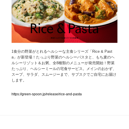
人気ランキング TOP100
業界別 登録Webサイト一覧
Web制作会社・プロダクション・デジタル
579
1食分の野菜がとれるヘルシーな主食シリーズ「Rice & Past
Web制作会社・プロダクション・デジタル
フォトグラファー・カメラマン・写真
257
a」が新登場！たっぷり野菜のヘルシーパスタと、もち麦のヘ
ルシーリゾット＆お粥、全8種類のメニューが発売開始！野菜
フォトグラファー・カメラマン・写真
広告・マーケティング・PR・企画・プロデュース
182
たっぷり、ヘルシーミールの宅食サービス。メインのおかず、
スープ、サラダ、スムージーまで、サブスクでご自宅にお届け
広告・マーケティング・PR・企画・プロデュース
します。
ブランディング・コンサルティング
151
ブランディング・コンサルティング
https://green-spoon.jp/release/rice-and-pasta
グラフィックデザイン・デザイン事務所
485
グラフィックデザイン・デザイン事務所
印刷・製本・包装・グッズ
43
印刷・製本・包装・グッズ
イラストレーター
160