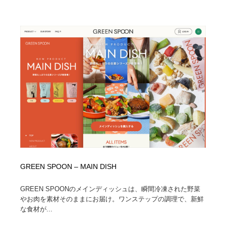
縫製・革製品・靴・鞄
55
縫製・革製品・靴・鞄
時計・腕時計
28
時計・腕時計
カメラ・レンズ
18
カメラ・レンズ
ジュエリー・装飾品
54
ジュエリー・装飾品
おもちゃ・ホビー・ゲーム
35
おもちゃ・ホビー・ゲーム
アニメーション・キャラクターデザイン
23
アニメーション・キャラクターデザイン
建築・空間・工務店・内装・店舗・環境デザイン
276
GREEN SPOON – MAIN DISH
建築・空間・工務店・内装・店舗・環境デザイン
建設・住宅・不動産・倉庫
197
GREEN SPOONのメインディッシュは、瞬間冷凍された野菜
建設・住宅・不動産・倉庫
オフィス・シェアオフィス・コワーキング・シェアス
やお肉を素材そのままにお届け。ワンステップの調理で、新鮮
46
ペース
な食材が...