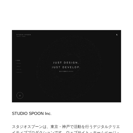
陶芸・窯・ガラス・木工・手工芸
材料：糸・布・紙・プラスチック・石・木材
38
材料：糸・布・紙・プラスチック・石・木材
工業・加工・技術・機械・電気
59
工業・加工・技術・機械・電気
宇宙
9
宇宙
日本の歴史・資料・伝統・将棋・囲碁
4
日本の歴史・資料・伝統・将棋・囲碁
動物園・水族館・公園・テーマパーク・アミューズメン
23
ト
動物園・水族館・公園・テーマパーク・アミューズメン
書籍・本屋・出版・作家・小説家・脚本家
58
ト
書籍・本屋・出版・作家・小説家・脚本家
ヘアサロン・美容院・理髪店・エステ
60
ヘアサロン・美容院・理髪店・エステ
自動車・船・飛行機・交通・自転車
71
STUDIO SPOON Inc.
自動車・船・飛行機・交通・自転車
ホテル・旅館・温泉・銭湯・サウナ
149
スタジオスプーンは、東京・神戸で活動を行うデジタルクリエ
イティブプロダクションです。ウェブサイト・ホームページ・