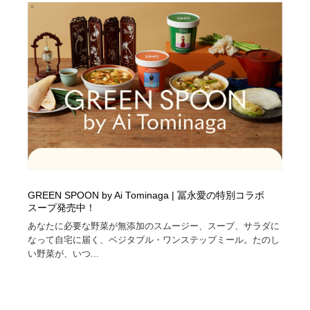
イラストレーター
コンテンツ・メディア制作会社
9
コンテンツ・メディア制作会社
フォント・フリーフォント / 書体
238
フォント・フリーフォント / 書体
レタリング・カリグラフィ・サイン・看板
31
レタリング・カリグラフィ・サイン・看板
編集・ライティング・コピーライター
19
編集・ライティング・コピーライター
スタイリスト・ヘア＆メークアップ・プロップ・セット
18
デザイン
GREEN SPOON by Ai Tominaga | 冨永愛の特別コラボ
スタイリスト・ヘア＆メークアップ・プロップ・セット
映像・クリエイター・プロダクション
164
スープ発売中！
デザイン
あなたに必要な野菜が無添加のスムージー、スープ、サラダに
映像・クリエイター・プロダクション
撮影スタジオ・撮影用小物・背景ボード・リース・レン
なって自宅に届く、ベジタブル・ワンステップミール。たのし
20
タル
い野菜が、いつ...
撮影スタジオ・撮影用小物・背景ボード・リース・レン
コーダー・エンジニア・デベロッパー
136
タル