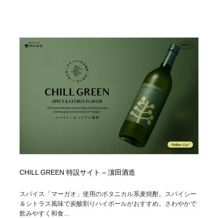
オフィス・シェアオフィス・コワーキング・シェアス
商業施設・商業ビル
33
ペース
商業施設・商業ビル
携帯電話・通信・サービス
15
携帯電話・通信・サービス
ファッション・洋服
511
ファッション・洋服
コスメ・化粧品・石鹸・シャンプー・ヘアケア・香水
220
コスメ・化粧品・石鹸・シャンプー・ヘアケア・香水
農業・林業・漁業・畜産・鉱業・燃料
54
農業・林業・漁業・畜産・鉱業・燃料
食品・飲料・酒・菓子
444
食品・飲料・酒・菓子
飲食・レストラン・カフェ
181
飲食・レストラン・カフェ
植物・花・ガーデニング・造園
42
CHILL GREEN 特設サイト – 濵田酒造
スパイス「マーガオ」使用のボタニカル系麦焼酎。スパイシー
植物・花・ガーデニング・造園
陶芸・窯・ガラス・木工・手工芸
34
＆シトラス風味で炭酸割りハイボールがおすすめ。さわやかで
飲みやすく和食...