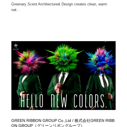
求人・採用・転職・就職・人材紹介
健康・医療・福祉・病院・歯医者・製薬・薬品
200
Greenary Scent Architecture& Design creates clean, warm
nat...
健康・医療・福祉・病院・歯医者・製薬・薬品
金融・銀行・投資・保険・M&A・商社
78
金融・銀行・投資・保険・M&A・商社
起業・事業支援・ボランティア・NPO
8
起業・事業支援・ボランティア・NPO
教育・スクール・保育・幼稚園・小中高・大学・専門学
173
校
教育・スクール・保育・幼稚園・小中高・大学・専門学
システム開発・IT・決済・アプリ・ソフトウェア
99
校
システム開発・IT・決済・アプリ・ソフトウェア
テクノロジー・AI・人工知能・スマートホーム・オンラ
74
イン
テクノロジー・AI・人工知能・スマートホーム・オンラ
日本伝統：着物・織物・舞踊・歌舞伎・茶道・華道・書
17
イン
道
日本伝統：着物・織物・舞踊・歌舞伎・茶道・華道・書
映画・アニメ・DVD・動画配信・放送・TV・ラジオ
65
道
GREEN RIBBON GROUP Co.,Ltd / 株式会社GREEN RIBB
ON GROUP（グリーンリボングループ）