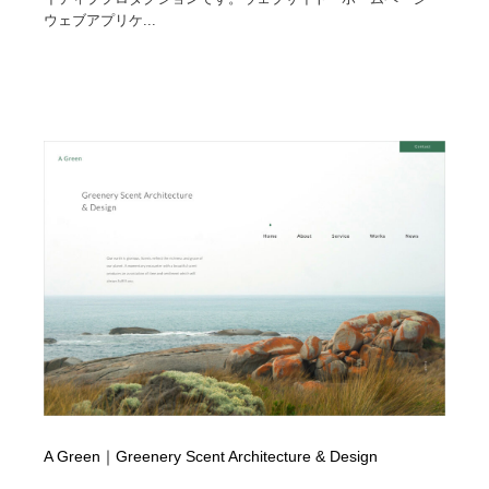
ホテル・旅館・温泉・銭湯・サウナ
旅行・観光・電車・航空会社
55
ウェブアプリケ...
旅行・観光・電車・航空会社
アウトドア・キャンプ・登山
40
アウトドア・キャンプ・登山
スポーツ・スポーツ用品・トレーニング・ダイエット
71
スポーツ・スポーツ用品・トレーニング・ダイエット
ペット・トリミング
20
ペット・トリミング
ウェディング・結婚
38
ウェディング・結婚
育児・ベイビー・玩具・絵本
27
育児・ベイビー・玩具・絵本
宗教・神社仏閣・禅・寺・神社
33
宗教・神社仏閣・禅・寺・神社
法律・監査・税理士・弁護士・司法書士・行政
29
法律・監査・税理士・弁護士・司法書士・行政
求人・採用・転職・就職・人材紹介
379
A Green｜Greenery Scent Architecture & Design