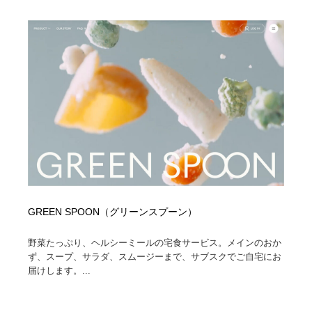
コーダー・エンジニア・デベロッパー
Javascript・WordPress・CSS・SEO・コーディング
97
Javascript・WordPress・CSS・SEO・コーディング
レンタルサーバー・クラウドサービス・ドメイン
10
レンタルサーバー・クラウドサービス・ドメイン
ネット通販・EC・オークション・フリマ
15
ネット通販・EC・オークション・フリマ
フリー素材・写真・モックアップ
41
フリー素材・写真・モックアップ
3D・CG・モーションデザイン
20
3D・CG・モーションデザイン
眼鏡・コンタクトレンズ・サングラス
30
眼鏡・コンタクトレンズ・サングラス
プロダクト・インテリア
139
GREEN SPOON（グリーンスプーン）
野菜たっぷり、ヘルシーミールの宅食サービス。メインのおか
プロダクト・インテリア
ライフスタイル・家具・生活雑貨・家電
320
ず、スープ、サラダ、スムージーまで、サブスクでご自宅にお
届けします。...
ライフスタイル・家具・生活雑貨・家電
ネオンサイン・ネオン菅・オリジナル
7
ネオンサイン・ネオン菅・オリジナル