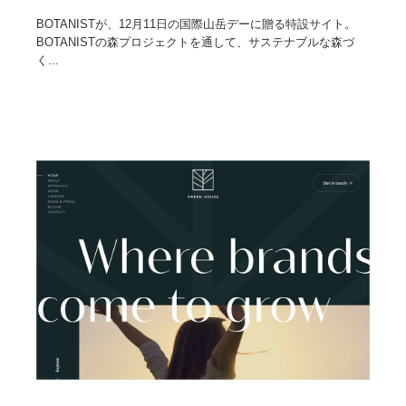
BOTANISTが、12月11日の国際山岳デーに贈る特設サイト。
Drawing Software / お絵かきソフト・アプリ・ブラシ
ニュース・マガジン・メディア・SNS・YouTube
346
BOTANISTの森プロジェクトを通して、サステナブルな森づ
く...
ニュース・マガジン・メディア・SNS・YouTube