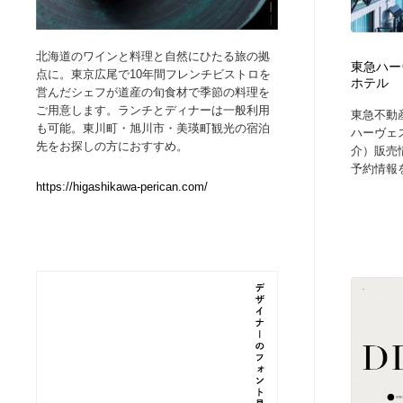
Web制作会社・プロダクション・デジタル
ブランディング・コンサルティング
151
北海道のワインと料理と自然にひたる旅の拠
東急ハー
点に。東京広尾で10年間フレンチビストロを
ホテル
ブランディング・コンサルティング
イラストレーター
160
営んだシェフが道産の旬食材で季節の料理を
ご用意します。ランチとディナーは一般利用
東急不動
も可能。東川町・旭川市・美瑛町観光の宿泊
ハーヴェ
イラストレーター
レタリング・カリグラフィ・サイン・看板
31
先をお探しの方におすすめ。
介）販売
予約情報を.
https://higashikawa-perican.com/
レタリング・カリグラフィ・サイン・看板
映像・クリエイター・プロダクション
164
映像・クリエイター・プロダクション
Javascript・WordPress・CSS・SEO・コーディング
97
Javascript・WordPress・CSS・SEO・コーディング
フリー素材・写真・モックアップ
41
フリー素材・写真・モックアップ
プロダクト・インテリア
139
プロダクト・インテリア
縫製・革製品・靴・鞄
55