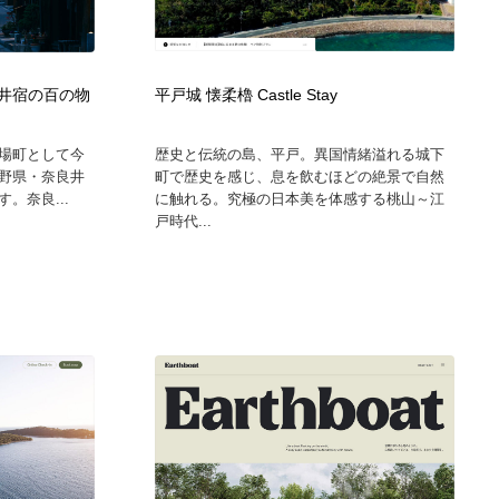
奈良井宿の百の物
平戸城 懐柔櫓 Castle Stay
の宿場町として今
歴史と伝統の島、平戸。異国情緒溢れる城下
野県・奈良井
町で歴史を感じ、息を飲むほどの絶景で自然
。奈良...
に触れる。究極の日本美を体感する桃山～江
戸時代...