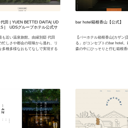
自動車・船・飛行機・交通・自転車
アウトドア・キャンプ・登山
40
田 | YUEN BETTEI DAITA| UD
bar hotel箱根香山【公式】
アウトドア・キャンプ・登山
ウェディング・結婚
38
ELS | UDSグループホテル公式サ
最も近い温泉旅館。由縁別邸 代田
【バーホテル箱根香山(カザン)】
ウェディング・結婚
法律・監査・税理士・弁護士・司法書士・行政
29
の忙しさや都会の喧噪から逃れ、リ
る」がコンセプトのbar hote
を多種多様なおもてなしで実現する
森の中にひっそりと佇む箱根香山
法律・監査・税理士・弁護士・司法書士・行政
金融・銀行・投資・保険・M&A・商社
78
金融・銀行・投資・保険・M&A・商社
システム開発・IT・決済・アプリ・ソフトウェア
99
システム開発・IT・決済・アプリ・ソフトウェア
映画・アニメ・DVD・動画配信・放送・TV・ラジオ
65
映画・アニメ・DVD・動画配信・放送・TV・ラジオ
キャンペーン・イベント・ワークショップ・コンペティショ
77
ン
キャンペーン・イベント・ワークショップ・コンペティショ
鉛筆画・木炭画・デッサン・クロッキー
15
ン