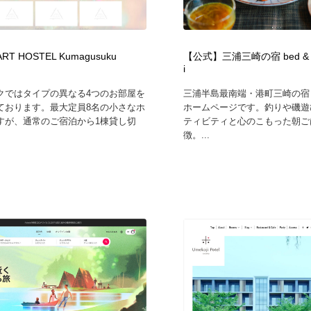
ART HOSTEL Kumagusuku
【公式】三浦三崎の宿 bed & bre
i
クではタイプの異なる4つのお部屋を
三浦半島最南端・港町三崎の宿「
ております。最大定員8名の小さなホ
ホームページです。釣りや磯遊
すが、通常のご宿泊から1棟貸し切
ティビティと心のこもった朝ご
徴。...