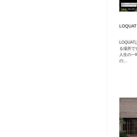
LOQUA
LOQU
る場所で
人生の一
の...