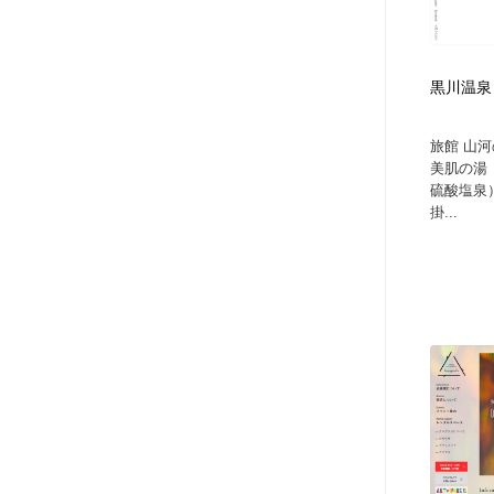
アート・芸術・美術館・美術展・博物館・ギャラリー
GWD スタッフお気に入り
201
GWD スタッフお気に入り
黒川温泉
旅館 山
美肌の湯
硫酸塩泉
掛...