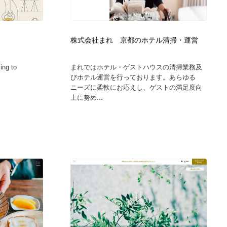
グラフィティ・Graffiti・ストリートアート
ニュース・マガジン・メディア・SNS・YouTube
346
ニュース・マガジン・メディア・SNS・YouTube
株式会社まれ 京都のホテル清掃・運営
ing to
まれではホテル・ゲストハウスの清掃業務及
びホテル運営を行っております。あらゆる
ニーズに柔軟にお応えし、ゲストの満足度向
上に努め...