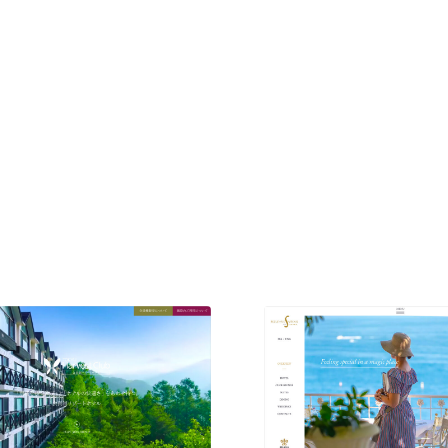
N
現役Webデザイナーによるコラム
15
現役Webデザイナーによるコラム
人気ランキング TOP100
人気ランキング TOP100
フォトグラファー・カメラマン・写真
257