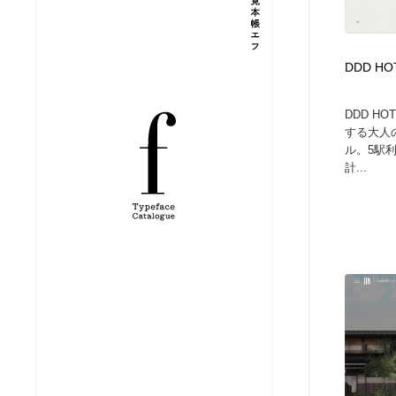
縫製・革製品・靴・鞄
ジュエリー・装飾品
54
DDD HO
ジュエリー・装飾品
建築・空間・工務店・内装・店舗・環境デザイン
276
DDD H
建築・空間・工務店・内装・店舗・環境デザイン
商業施設・商業ビル
33
する大人
ル。5駅
計...
商業施設・商業ビル
コスメ・化粧品・石鹸・シャンプー・ヘアケア・香水
220
コスメ・化粧品・石鹸・シャンプー・ヘアケア・香水
飲食・レストラン・カフェ
182
飲食・レストラン・カフェ
材料：糸・布・紙・プラスチック・石・木材
38
材料：糸・布・紙・プラスチック・石・木材
日本の歴史・資料・伝統・将棋・囲碁
4
日本の歴史・資料・伝統・将棋・囲碁
ヘアサロン・美容院・理髪店・エステ
60