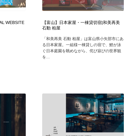
広告・マーケティング・PR・企画・プロデュース
印刷・製本・包装・グッズ
43
AL WEBSITE
【富山】日本家屋・一棟貸切宿|和美再美
石動 柏屋
印刷・製本・包装・グッズ
フォント・フリーフォント / 書体
238
「和美再美 石動 柏屋」は富山県小矢部市にあ
る日本家屋。一組様一棟貸しの宿で、鯉が泳
フォント・フリーフォント / 書体
スタイリスト・ヘア＆メークアップ・プロップ・セットデザ
18
ぐ日本庭園を眺めながら、侘び寂びの世界観
イン
を...
スタイリスト・ヘア＆メークアップ・プロップ・セットデザ
コーダー・エンジニア・デベロッパー
136
イン
コーダー・エンジニア・デベロッパー
ネット通販・EC・オークション・フリマ
15
ネット通販・EC・オークション・フリマ
眼鏡・コンタクトレンズ・サングラス
30
眼鏡・コンタクトレンズ・サングラス
ネオンサイン・ネオン菅・オリジナル
7
ネオンサイン・ネオン菅・オリジナル
カメラ・レンズ
18