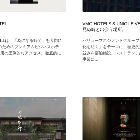
時計・腕時計
おもちゃ・ホビー・ゲーム
35
TEL
VMG HOTELS & UNIQUE 
おもちゃ・ホビー・ゲーム
建設・住宅・不動産・倉庫
197
見ぬ時と出会う場所。
OTELは、「為になる時間」を大切に
バリューマネジメントグループ
建設・住宅・不動産・倉庫
携帯電話・通信・サービス
15
のためのプレミアムビジネスホテ
化を紡ぐ」をテーマに、歴史的
利用の圧倒的なアクセス。徹底的に
並みを宿泊施設、レストラン、
事業に...
携帯電話・通信・サービス
農業・林業・漁業・畜産・鉱業・燃料
54
農業・林業・漁業・畜産・鉱業・燃料
植物・花・ガーデニング・造園
42
植物・花・ガーデニング・造園
工業・加工・技術・機械・電気
59
工業・加工・技術・機械・電気
動物園・水族館・公園・テーマパーク・アミューズメント
23
動物園・水族館・公園・テーマパーク・アミューズメント
自動車・船・飛行機・交通・自転車
71