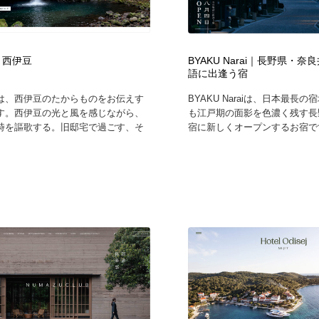
T 西伊豆
BYAKU Narai｜長野県・
語に出逢う宿
ATは、西伊豆のたからものをお伝えす
BYAKU Naraiは、日本最長
す。西伊豆の光と風を感じながら、
も江戸期の面影を色濃く残す長
時を謳歌する。旧邸宅で過ごす、そ
宿に新しくオープンするお宿です