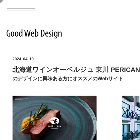
Good Web Design
2026年08月09日の登録サイト数は8551件です
2024. 04. 19
北海道ワインオーベルジュ 東川 PERICA
登録Webサイト全一覧
8551
のデザインに興味ある方にオススメのWebサイト
登録Webサイト全一覧!
ABOUT
ABOUT
業界別 登録Webサイト一覧
Web制作会社・プロダクション・デジタル
579