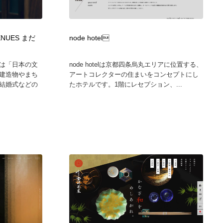
カメラ・レンズ
アニメーション・キャラクターデザイン
23
VENUES まだ
node hotel
アニメーション・キャラクターデザイン
オフィス・シェアオフィス・コワーキング・シェアスペース
46
は「日本の文
node hotelは京都四条烏丸エリアに位置する、
オフィス・シェアオフィス・コワーキング・シェアスペース
ファッション・洋服
511
建造物やまち
アートコレクターの住まいをコンセプトにし
結婚式などの
たホテルです。1階にレセプション、...
ファッション・洋服
食品・飲料・酒・菓子
444
食品・飲料・酒・菓子
陶芸・窯・ガラス・木工・手工芸
34
陶芸・窯・ガラス・木工・手工芸
宇宙
9
宇宙
書籍・本屋・出版・作家・小説家・脚本家
58
書籍・本屋・出版・作家・小説家・脚本家
ホテル・旅館・温泉・銭湯・サウナ
149