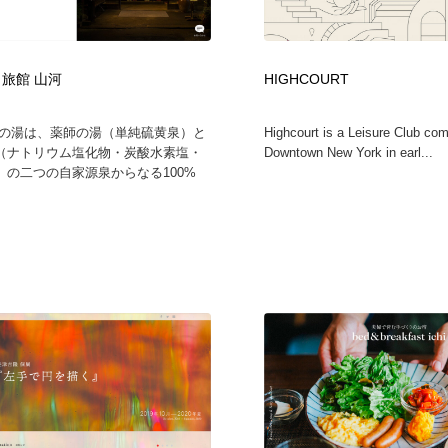
鉛筆画・木炭画・デッサン・クロッキー
Drawing Software / お絵かきソフト・アプリ・ブラシ
11
Drawing Software / お絵かきソフト・アプリ・ブラシ
 旅館 山河
HIGHCOURT
河の湯は、薬師の湯（単純硫黄泉）と
Highcourt is a Leisure Club com
（ナトリウム塩化物・炭酸水素塩・
Downtown New York in earl...
）の二つの自家源泉からなる100%