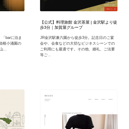
ホテル・旅館・温泉・銭湯・サウナ
スポーツ・スポーツ用品・トレーニング・ダイエット
71
【公式】料理旅館 金沢茶屋 | 金沢駅より徒
スポーツ・スポーツ用品・トレーニング・ダイエット
育児・ベイビー・玩具・絵本
27
歩3分｜加賀屋グループ
「barに泊ま
JR金沢駅兼六園から徒歩3分。記念日のご宴
育児・ベイビー・玩具・絵本
求人・採用・転職・就職・人材紹介
379
l。箱根小涌園の
会や、会食などの大切なビジネスシーンでの
...
ご利用にも最適です。その他、婚礼、ご法要
等ご...
求人・採用・転職・就職・人材紹介
起業・事業支援・ボランティア・NPO
8
起業・事業支援・ボランティア・NPO
テクノロジー・AI・人工知能・スマートホーム・オンライン
74
テクノロジー・AI・人工知能・スマートホーム・オンライン
音楽・アーティスト・楽器・舞台・演劇・ミュージカル・ダ
152
ンス
音楽・アーティスト・楽器・舞台・演劇・ミュージカル・ダ
マッチングサービス
22
ンス
マッチングサービス
グラフィティ・Graffiti・ストリートアート
4