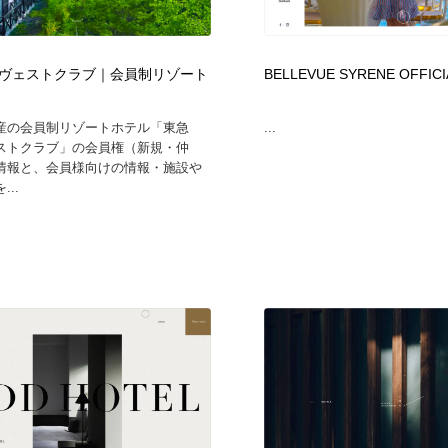
フォトグラファー・カメラマン・写真
グラフィックデザイン・デザイン事務所
485
ヴェストクラブ｜会員制リゾート
BELLEVUE SYRENE OFFICI
グラフィックデザイン・デザイン事務所
コンテンツ・メディア制作会社
9
産の会員制リゾートホテル「東急
...
ストクラブ」の会員権（新規・仲
コンテンツ・メディア制作会社
編集・ライティング・コピーライター
19
情報と、会員様向けの情報・施設や
..
編集・ライティング・コピーライター
撮影スタジオ・撮影用小物・背景ボード・リース・レンタル
20
撮影スタジオ・撮影用小物・背景ボード・リース・レンタル
レンタルサーバー・クラウドサービス・ドメイン
10
レンタルサーバー・クラウドサービス・ドメイン
3D・CG・モーションデザイン
21
3D・CG・モーションデザイン
ライフスタイル・家具・生活雑貨・家電
320
ライフスタイル・家具・生活雑貨・家電
時計・腕時計
28