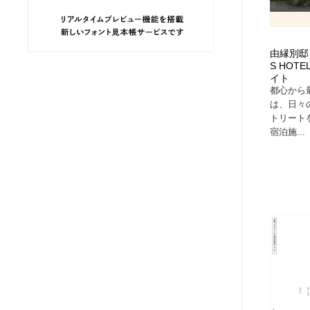
ヘアサロン・美容院・理髪店・エステ
旅行・観光・電車・航空会社
55
由縁別邸 代
旅行・観光・電車・航空会社
ペット・トリミング
20
S HOT
イト
都心から
ペット・トリミング
宗教・神社仏閣・禅・寺・神社
33
は、日々
トリート
宿泊施...
宗教・神社仏閣・禅・寺・神社
健康・医療・福祉・病院・歯医者・製薬・薬品
200
健康・医療・福祉・病院・歯医者・製薬・薬品
教育・スクール・保育・幼稚園・小中高・大学・専門学校
173
教育・スクール・保育・幼稚園・小中高・大学・専門学校
日本伝統：着物・織物・舞踊・歌舞伎・茶道・華道・書道
17
日本伝統：着物・織物・舞踊・歌舞伎・茶道・華道・書道
芸能人・俳優・女優・タレント・モデル・芸能事務所
42
芸能人・俳優・女優・タレント・モデル・芸能事務所
アート・芸術・美術館・美術展・博物館・ギャラリー
383