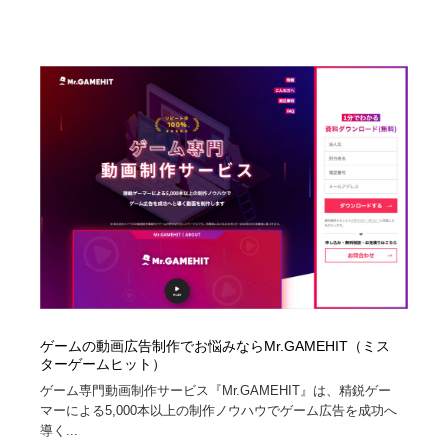
映画・アニメ・DVD・動画配信・放送・TV・ラジオ
音楽・アーティスト・楽器・舞台・演劇・ミュージカ
152
ル・ダンス
音楽・アーティスト・楽器・舞台・演劇・ミュージカ
芸能人・俳優・女優・タレント・モデル・芸能事務所
42
ル・ダンス
芸能人・俳優・女優・タレント・モデル・芸能事務所
キャンペーン・イベント・ワークショップ・コンペティ
77
ション
キャンペーン・イベント・ワークショップ・コンペティ
マッチングサービス
22
ション
マッチングサービス
アート・芸術・美術館・美術展・博物館・ギャラリー
383
アート・芸術・美術館・美術展・博物館・ギャラリー
鉛筆画・木炭画・デッサン・クロッキー
15
鉛筆画・木炭画・デッサン・クロッキー
グラフィティ・Graffiti・ストリートアート
4
ゲームの動画広告制作でお悩みならMr.GAMEHIT（ミス
ターゲームヒット）
グラフィティ・Graffiti・ストリートアート
GWD スタッフお気に入り
201
ゲーム専門動画制作サービス『Mr.GAMEHIT』は、精鋭ゲー
マーによる5,000本以上の制作ノウハウでゲーム広告を成功へ
導く...
GWD スタッフお気に入り
Drawing Software / お絵かきソフト・アプリ・ブラシ
11