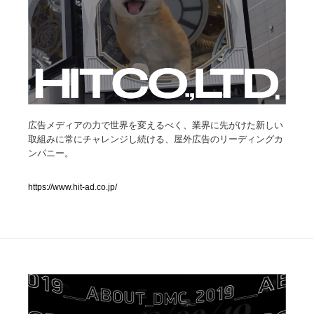
人気ランキング TOP100
業界別 登録Webサイト一覧
Web制作会社・プロダクション・デジタル
579
広告メディアの力で世界を変えるべく、業界に先がけた新しい
Web制作会社・プロダクション・デジタル
フォトグラファー・カメラマン・写真
257
取組みに常にチャレンジし続ける、屋外広告のリーディングカ
ンパニー。
フォトグラファー・カメラマン・写真
広告・マーケティング・PR・企画・プロデュース
182
https://www.hit-ad.co.jp/
広告・マーケティング・PR・企画・プロデュース
ブランディング・コンサルティング
151
ブランディング・コンサルティング
グラフィックデザイン・デザイン事務所
485
グラフィックデザイン・デザイン事務所
印刷・製本・包装・グッズ
43
印刷・製本・包装・グッズ
イラストレーター
160