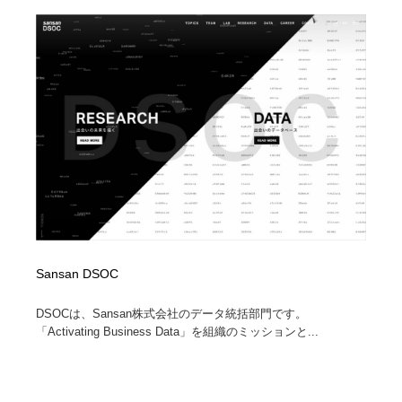
陶芸・窯・ガラス・木工・手工芸
材料：糸・布・紙・プラスチック・石・木材
38
材料：糸・布・紙・プラスチック・石・木材
工業・加工・技術・機械・電気
59
工業・加工・技術・機械・電気
宇宙
9
宇宙
日本の歴史・資料・伝統・将棋・囲碁
4
日本の歴史・資料・伝統・将棋・囲碁
動物園・水族館・公園・テーマパーク・アミューズメン
23
ト
動物園・水族館・公園・テーマパーク・アミューズメン
書籍・本屋・出版・作家・小説家・脚本家
58
ト
Sansan DSOC
書籍・本屋・出版・作家・小説家・脚本家
ヘアサロン・美容院・理髪店・エステ
60
DSOCは、Sansan株式会社のデータ統括部門です。
ヘアサロン・美容院・理髪店・エステ
自動車・船・飛行機・交通・自転車
71
「Activating Business Data」を組織のミッションと...
自動車・船・飛行機・交通・自転車
ホテル・旅館・温泉・銭湯・サウナ
149