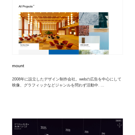
コーダー・エンジニア・デベロッパー
Javascript・WordPress・CSS・SEO・コーディング
97
Javascript・WordPress・CSS・SEO・コーディング
レンタルサーバー・クラウドサービス・ドメイン
10
レンタルサーバー・クラウドサービス・ドメイン
ネット通販・EC・オークション・フリマ
15
ネット通販・EC・オークション・フリマ
フリー素材・写真・モックアップ
41
フリー素材・写真・モックアップ
3D・CG・モーションデザイン
21
mount
3D・CG・モーションデザイン
眼鏡・コンタクトレンズ・サングラス
30
2008年に設立したデザイン制作会社。webの広告を中心にして
映像、グラフィックなどジャンルを問わず活動中. ...
眼鏡・コンタクトレンズ・サングラス
プロダクト・インテリア
139
プロダクト・インテリア
ライフスタイル・家具・生活雑貨・家電
321
ライフスタイル・家具・生活雑貨・家電
ネオンサイン・ネオン菅・オリジナル
7
ネオンサイン・ネオン菅・オリジナル