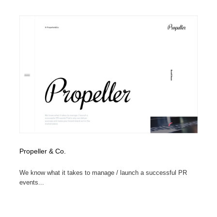
ホテル・旅館・温泉・銭湯・サウナ
旅行・観光・電車・航空会社
55
旅行・観光・電車・航空会社
アウトドア・キャンプ・登山
40
アウトドア・キャンプ・登山
スポーツ・スポーツ用品・トレーニング・ダイエット
71
スポーツ・スポーツ用品・トレーニング・ダイエット
ペット・トリミング
20
ペット・トリミング
ウェディング・結婚
38
ウェディング・結婚
育児・ベイビー・玩具・絵本
27
育児・ベイビー・玩具・絵本
宗教・神社仏閣・禅・寺・神社
33
Propeller & Co.
We know what it takes to manage / launch a successful PR
宗教・神社仏閣・禅・寺・神社
法律・監査・税理士・弁護士・司法書士・行政
29
events...
法律・監査・税理士・弁護士・司法書士・行政
求人・採用・転職・就職・人材紹介
379