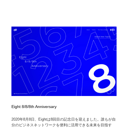
Drawing Software / お絵かきソフト・アプリ・ブラシ
ニュース・マガジン・メディア・SNS・YouTube
346
ニュース・マガジン・メディア・SNS・YouTube
Eight 8/8/8th Anniversary
2020年8月8日、Eightは8回目の記念日を迎えました。誰もが自
分のビジネスネットワークを便利に活用できる未来を目指す