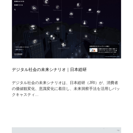
縫製・革製品・靴・鞄
55
縫製・革製品・靴・鞄
時計・腕時計
28
時計・腕時計
カメラ・レンズ
18
カメラ・レンズ
ジュエリー・装飾品
54
ジュエリー・装飾品
おもちゃ・ホビー・ゲーム
35
デジタル社会の未来シナリオ｜日本総研
おもちゃ・ホビー・ゲーム
アニメーション・キャラクターデザイン
23
デジタル社会の未来シナリオは、日本総研（JRI）が、消費者
アニメーション・キャラクターデザイン
建築・空間・工務店・内装・店舗・環境デザイン
276
の価値観変化、意識変化に着目し、未来洞察手法を活用しバッ
クキャスティ...
建築・空間・工務店・内装・店舗・環境デザイン
建設・住宅・不動産・倉庫
197
建設・住宅・不動産・倉庫
オフィス・シェアオフィス・コワーキング・シェアス
46
ペース