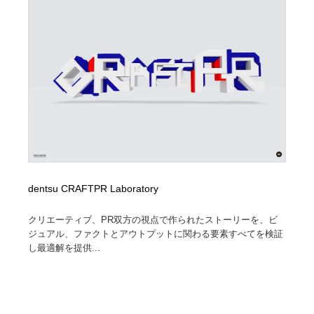
オフィス・シェアオフィス・コワーキング・シェアス
商業施設・商業ビル
33
ペース
商業施設・商業ビル
携帯電話・通信・サービス
15
携帯電話・通信・サービス
ファッション・洋服
511
ファッション・洋服
コスメ・化粧品・石鹸・シャンプー・ヘアケア・香水
220
コスメ・化粧品・石鹸・シャンプー・ヘアケア・香水
農業・林業・漁業・畜産・鉱業・燃料
54
農業・林業・漁業・畜産・鉱業・燃料
食品・飲料・酒・菓子
444
dentsu CRAFTPR Laboratory
食品・飲料・酒・菓子
飲食・レストラン・カフェ
182
クリエーティブ、PR双方の視点で作られたストーリーを、ビ
ジュアル、ファクトとアウトプットに関わる要素すべてを検証
飲食・レストラン・カフェ
し最適解を提供...
植物・花・ガーデニング・造園
42
植物・花・ガーデニング・造園
陶芸・窯・ガラス・木工・手工芸
34