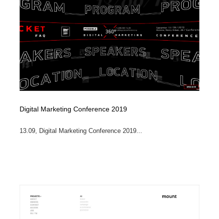
イラストレーター
コンテンツ・メディア制作会社
9
コンテンツ・メディア制作会社
フォント・フリーフォント / 書体
238
フォント・フリーフォント / 書体
レタリング・カリグラフィ・サイン・看板
31
レタリング・カリグラフィ・サイン・看板
編集・ライティング・コピーライター
19
編集・ライティング・コピーライター
スタイリスト・ヘア＆メークアップ・プロップ・セット
Digital Marketing Conference 2019
18
デザイン
13.09, Digital Marketing Conference 2019...
スタイリスト・ヘア＆メークアップ・プロップ・セット
映像・クリエイター・プロダクション
164
デザイン
映像・クリエイター・プロダクション
撮影スタジオ・撮影用小物・背景ボード・リース・レン
20
タル
撮影スタジオ・撮影用小物・背景ボード・リース・レン
コーダー・エンジニア・デベロッパー
136
タル