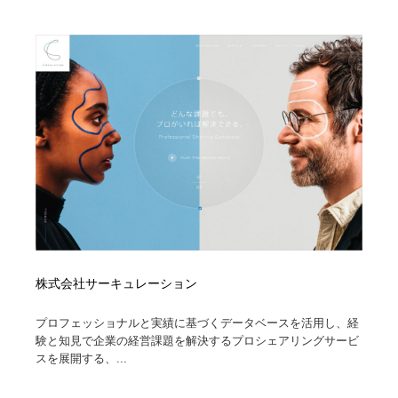
求人・採用・転職・就職・人材紹介
健康・医療・福祉・病院・歯医者・製薬・薬品
200
健康・医療・福祉・病院・歯医者・製薬・薬品
金融・銀行・投資・保険・M&A・商社
78
金融・銀行・投資・保険・M&A・商社
起業・事業支援・ボランティア・NPO
8
起業・事業支援・ボランティア・NPO
教育・スクール・保育・幼稚園・小中高・大学・専門学
173
校
教育・スクール・保育・幼稚園・小中高・大学・専門学
システム開発・IT・決済・アプリ・ソフトウェア
99
校
システム開発・IT・決済・アプリ・ソフトウェア
テクノロジー・AI・人工知能・スマートホーム・オンラ
74
イン
株式会社サーキュレーション
テクノロジー・AI・人工知能・スマートホーム・オンラ
日本伝統：着物・織物・舞踊・歌舞伎・茶道・華道・書
17
イン
道
プロフェッショナルと実績に基づくデータベースを活用し、経
験と知見で企業の経営課題を解決するプロシェアリングサービ
スを展開する、...
日本伝統：着物・織物・舞踊・歌舞伎・茶道・華道・書
映画・アニメ・DVD・動画配信・放送・TV・ラジオ
65
道