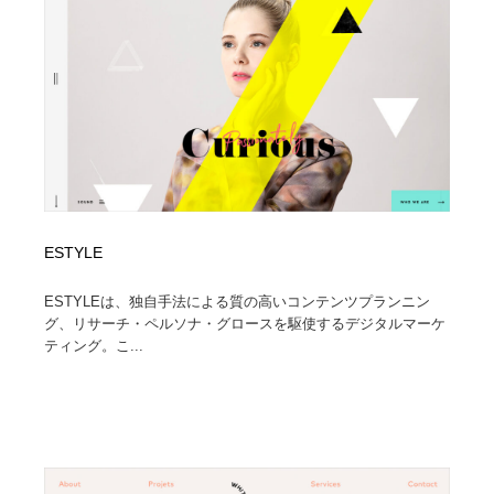
陶芸・窯・ガラス・木工・手工芸
材料：糸・布・紙・プラスチック・石・木材
38
材料：糸・布・紙・プラスチック・石・木材
工業・加工・技術・機械・電気
59
工業・加工・技術・機械・電気
宇宙
9
宇宙
日本の歴史・資料・伝統・将棋・囲碁
4
日本の歴史・資料・伝統・将棋・囲碁
動物園・水族館・公園・テーマパーク・アミューズメン
23
ト
ESTYLE
動物園・水族館・公園・テーマパーク・アミューズメン
書籍・本屋・出版・作家・小説家・脚本家
58
ESTYLEは、独自手法による質の高いコンテンツプランニン
ト
グ、リサーチ・ペルソナ・グロースを駆使するデジタルマーケ
ティング。こ...
書籍・本屋・出版・作家・小説家・脚本家
ヘアサロン・美容院・理髪店・エステ
60
ヘアサロン・美容院・理髪店・エステ
自動車・船・飛行機・交通・自転車
71
自動車・船・飛行機・交通・自転車
ホテル・旅館・温泉・銭湯・サウナ
149