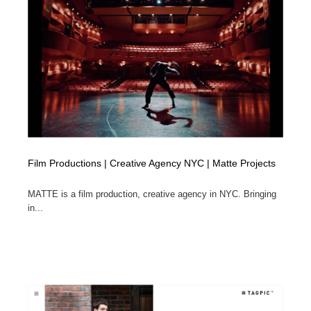
縫製・革製品・靴・鞄
55
縫製・革製品・靴・鞄
時計・腕時計
28
時計・腕時計
カメラ・レンズ
18
カメラ・レンズ
ジュエリー・装飾品
54
ジュエリー・装飾品
おもちゃ・ホビー・ゲーム
35
Film Productions | Creative Agency NYC | Matte Projects
おもちゃ・ホビー・ゲーム
アニメーション・キャラクターデザイン
23
MATTE is a film production, creative agency in NYC. Bringing
アニメーション・キャラクターデザイン
建築・空間・工務店・内装・店舗・環境デザイン
276
in...
建築・空間・工務店・内装・店舗・環境デザイン
建設・住宅・不動産・倉庫
197
建設・住宅・不動産・倉庫
オフィス・シェアオフィス・コワーキング・シェアス
46
ペース