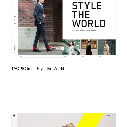
オフィス・シェアオフィス・コワーキング・シェアス
商業施設・商業ビル
33
ペース
商業施設・商業ビル
携帯電話・通信・サービス
15
携帯電話・通信・サービス
ファッション・洋服
511
ファッション・洋服
コスメ・化粧品・石鹸・シャンプー・ヘアケア・香水
220
コスメ・化粧品・石鹸・シャンプー・ヘアケア・香水
農業・林業・漁業・畜産・鉱業・燃料
54
TAGPIC Inc. | Style the World
農業・林業・漁業・畜産・鉱業・燃料
食品・飲料・酒・菓子
444
...
食品・飲料・酒・菓子
飲食・レストラン・カフェ
182
飲食・レストラン・カフェ
植物・花・ガーデニング・造園
42
植物・花・ガーデニング・造園
陶芸・窯・ガラス・木工・手工芸
34