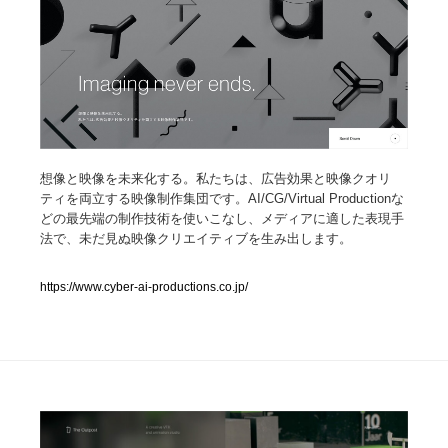
人気ランキング TOP100
業界別 登録Webサイト一覧
Web制作会社・プロダクション・デジタル
579
想像と映像を未来化する。私たちは、広告効果と映像クオリ
Web制作会社・プロダクション・デジタル
フォトグラファー・カメラマン・写真
257
ティを両立する映像制作集団です。AI/CG/Virtual Productionな
どの最先端の制作技術を使いこなし、メディアに適した表現手
フォトグラファー・カメラマン・写真
広告・マーケティング・PR・企画・プロデュース
182
法で、未だ見ぬ映像クリエイティブを生み出します。
広告・マーケティング・PR・企画・プロデュース
ブランディング・コンサルティング
151
https://www.cyber-ai-productions.co.jp/
ブランディング・コンサルティング
グラフィックデザイン・デザイン事務所
485
グラフィックデザイン・デザイン事務所
印刷・製本・包装・グッズ
43
印刷・製本・包装・グッズ
イラストレーター
160