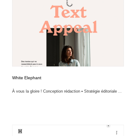
ホテル・旅館・温泉・銭湯・サウナ
旅行・観光・電車・航空会社
55
旅行・観光・電車・航空会社
アウトドア・キャンプ・登山
40
アウトドア・キャンプ・登山
スポーツ・スポーツ用品・トレーニング・ダイエット
71
スポーツ・スポーツ用品・トレーニング・ダイエット
ペット・トリミング
20
ペット・トリミング
ウェディング・結婚
38
White Elephant
ウェディング・結婚
育児・ベイビー・玩具・絵本
27
À vous la gloire ! Conception rédaction • Stratégie éditoriale ...
育児・ベイビー・玩具・絵本
宗教・神社仏閣・禅・寺・神社
33
宗教・神社仏閣・禅・寺・神社
法律・監査・税理士・弁護士・司法書士・行政
29
法律・監査・税理士・弁護士・司法書士・行政
求人・採用・転職・就職・人材紹介
379