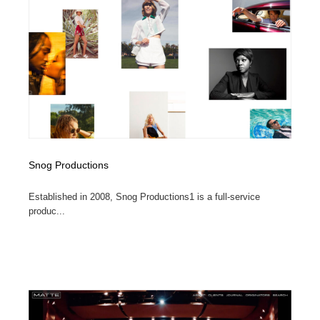
コーダー・エンジニア・デベロッパー
Javascript・WordPress・CSS・SEO・コーディング
97
Javascript・WordPress・CSS・SEO・コーディング
レンタルサーバー・クラウドサービス・ドメイン
10
レンタルサーバー・クラウドサービス・ドメイン
ネット通販・EC・オークション・フリマ
15
ネット通販・EC・オークション・フリマ
フリー素材・写真・モックアップ
41
フリー素材・写真・モックアップ
3D・CG・モーションデザイン
21
Snog Productions
3D・CG・モーションデザイン
眼鏡・コンタクトレンズ・サングラス
30
Established in 2008, Snog Productions1 is a full-service
produc...
眼鏡・コンタクトレンズ・サングラス
プロダクト・インテリア
139
プロダクト・インテリア
ライフスタイル・家具・生活雑貨・家電
320
ライフスタイル・家具・生活雑貨・家電
ネオンサイン・ネオン菅・オリジナル
7
ネオンサイン・ネオン菅・オリジナル