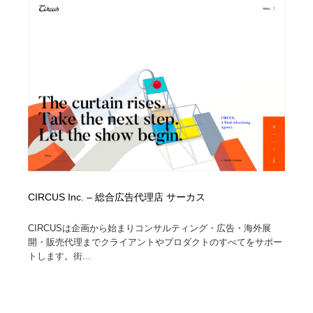
Drawing Software / お絵かきソフト・アプリ・ブラシ
ニュース・マガジン・メディア・SNS・YouTube
346
ニュース・マガジン・メディア・SNS・YouTube
CIRCUS Inc. – 総合広告代理店 サーカス
CIRCUSは企画から始まりコンサルティング・広告・海外展
開・販売代理までクライアントやプロダクトのすべてをサポー
トします。街...