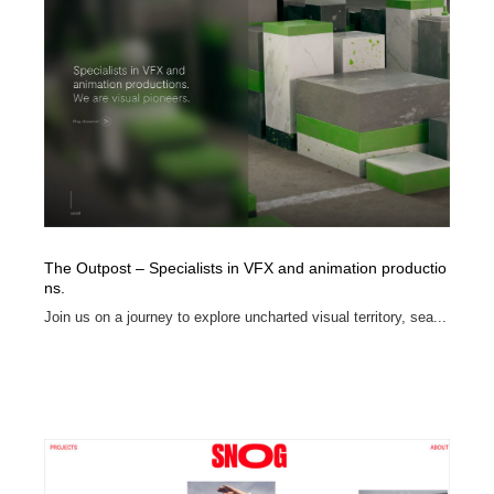
イラストレーター
コンテンツ・メディア制作会社
9
コンテンツ・メディア制作会社
フォント・フリーフォント / 書体
238
フォント・フリーフォント / 書体
レタリング・カリグラフィ・サイン・看板
31
レタリング・カリグラフィ・サイン・看板
編集・ライティング・コピーライター
19
編集・ライティング・コピーライター
スタイリスト・ヘア＆メークアップ・プロップ・セット
18
デザイン
The Outpost – Specialists in VFX and animation productio
ns.
Join us on a journey to explore uncharted visual territory, sea...
スタイリスト・ヘア＆メークアップ・プロップ・セット
映像・クリエイター・プロダクション
164
デザイン
映像・クリエイター・プロダクション
撮影スタジオ・撮影用小物・背景ボード・リース・レン
20
タル
撮影スタジオ・撮影用小物・背景ボード・リース・レン
コーダー・エンジニア・デベロッパー
136
タル