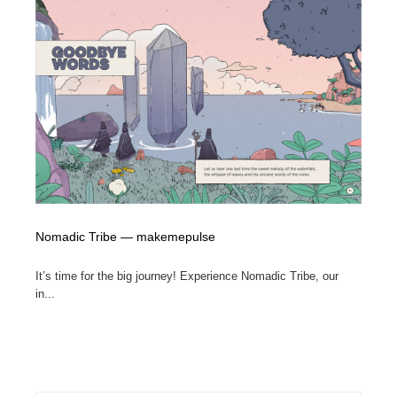
映画・アニメ・DVD・動画配信・放送・TV・ラジオ
音楽・アーティスト・楽器・舞台・演劇・ミュージカ
152
ル・ダンス
音楽・アーティスト・楽器・舞台・演劇・ミュージカ
芸能人・俳優・女優・タレント・モデル・芸能事務所
42
ル・ダンス
芸能人・俳優・女優・タレント・モデル・芸能事務所
キャンペーン・イベント・ワークショップ・コンペティ
77
ション
キャンペーン・イベント・ワークショップ・コンペティ
マッチングサービス
22
ション
マッチングサービス
アート・芸術・美術館・美術展・博物館・ギャラリー
383
Nomadic Tribe — makemepulse
アート・芸術・美術館・美術展・博物館・ギャラリー
鉛筆画・木炭画・デッサン・クロッキー
15
It’s time for the big journey! Experience Nomadic Tribe, our
in...
鉛筆画・木炭画・デッサン・クロッキー
グラフィティ・Graffiti・ストリートアート
4
グラフィティ・Graffiti・ストリートアート
GWD スタッフお気に入り
201
GWD スタッフお気に入り
Drawing Software / お絵かきソフト・アプリ・ブラシ
11