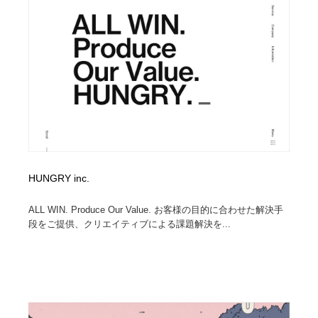
求人・採用・転職・就職・人材紹介
健康・医療・福祉・病院・歯医者・製薬・薬品
200
健康・医療・福祉・病院・歯医者・製薬・薬品
金融・銀行・投資・保険・M&A・商社
78
金融・銀行・投資・保険・M&A・商社
起業・事業支援・ボランティア・NPO
8
起業・事業支援・ボランティア・NPO
教育・スクール・保育・幼稚園・小中高・大学・専門学
173
校
教育・スクール・保育・幼稚園・小中高・大学・専門学
システム開発・IT・決済・アプリ・ソフトウェア
99
校
HUNGRY inc.
システム開発・IT・決済・アプリ・ソフトウェア
テクノロジー・AI・人工知能・スマートホーム・オンラ
74
イン
ALL WIN. Produce Our Value. お客様の目的に合わせた解決手
段をご提供、クリエイティブによる課題解決を...
テクノロジー・AI・人工知能・スマートホーム・オンラ
日本伝統：着物・織物・舞踊・歌舞伎・茶道・華道・書
17
イン
道
日本伝統：着物・織物・舞踊・歌舞伎・茶道・華道・書
映画・アニメ・DVD・動画配信・放送・TV・ラジオ
65
道