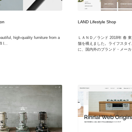
フォトグラファー・カメラマン・写真
グラフィックデザイン・デザイン事務所
485
on
LAND Lifestyle Shop
グラフィックデザイン・デザイン事務所
コンテンツ・メディア制作会社
9
autiful, high-quality furniture from a
ＬＡＮＤ／ランド 2018年 春 
l l...
舗を構えました。ライフスタイ
コンテンツ・メディア制作会社
編集・ライティング・コピーライター
19
に、国内外のブランド・メーカー
編集・ライティング・コピーライター
撮影スタジオ・撮影用小物・背景ボード・リース・レンタル
20
撮影スタジオ・撮影用小物・背景ボード・リース・レンタル
レンタルサーバー・クラウドサービス・ドメイン
10
レンタルサーバー・クラウドサービス・ドメイン
3D・CG・モーションデザイン
20
3D・CG・モーションデザイン
ライフスタイル・家具・生活雑貨・家電
320
ライフスタイル・家具・生活雑貨・家電
時計・腕時計
28