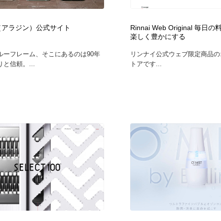
時計・腕時計
おもちゃ・ホビー・ゲーム
35
in（アラジン）公式サイト
Rinnai Web Original 
楽しく豊かにする
おもちゃ・ホビー・ゲーム
建設・住宅・不動産・倉庫
197
ルーフレーム、そこにあるのは90年
リンナイ公式ウェブ限定商品の
と信頼。...
トアです...
建設・住宅・不動産・倉庫
携帯電話・通信・サービス
15
携帯電話・通信・サービス
農業・林業・漁業・畜産・鉱業・燃料
54
農業・林業・漁業・畜産・鉱業・燃料
植物・花・ガーデニング・造園
42
植物・花・ガーデニング・造園
工業・加工・技術・機械・電気
59
工業・加工・技術・機械・電気
動物園・水族館・公園・テーマパーク・アミューズメント
23
動物園・水族館・公園・テーマパーク・アミューズメント
自動車・船・飛行機・交通・自転車
71