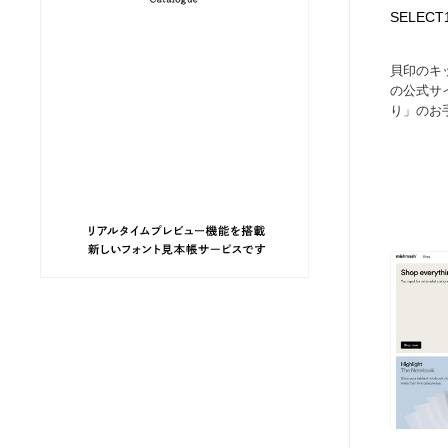
SELECT
ヘアサロン・美容院・理髪店・エステ
旅行・観光・電車・航空会社
55
貝印のキッ
旅行・観光・電車・航空会社
ペット・トリミング
20
の公式サ
り」のお
ペット・トリミング
宗教・神社仏閣・禅・寺・神社
33
宗教・神社仏閣・禅・寺・神社
健康・医療・福祉・病院・歯医者・製薬・薬品
200
健康・医療・福祉・病院・歯医者・製薬・薬品
教育・スクール・保育・幼稚園・小中高・大学・専門学校
173
教育・スクール・保育・幼稚園・小中高・大学・専門学校
日本伝統：着物・織物・舞踊・歌舞伎・茶道・華道・書道
17
日本伝統：着物・織物・舞踊・歌舞伎・茶道・華道・書道
芸能人・俳優・女優・タレント・モデル・芸能事務所
42
芸能人・俳優・女優・タレント・モデル・芸能事務所
アート・芸術・美術館・美術展・博物館・ギャラリー
383