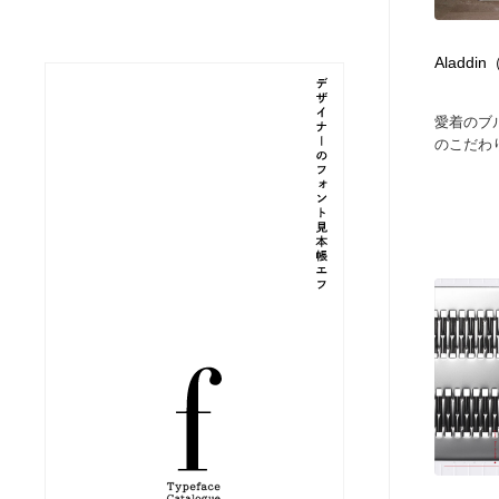
縫製・革製品・靴・鞄
ジュエリー・装飾品
54
Aladd
ジュエリー・装飾品
建築・空間・工務店・内装・店舗・環境デザイン
276
愛着のブ
のこだわり
建築・空間・工務店・内装・店舗・環境デザイン
商業施設・商業ビル
33
商業施設・商業ビル
コスメ・化粧品・石鹸・シャンプー・ヘアケア・香水
220
コスメ・化粧品・石鹸・シャンプー・ヘアケア・香水
飲食・レストラン・カフェ
182
飲食・レストラン・カフェ
材料：糸・布・紙・プラスチック・石・木材
38
材料：糸・布・紙・プラスチック・石・木材
日本の歴史・資料・伝統・将棋・囲碁
4
日本の歴史・資料・伝統・将棋・囲碁
ヘアサロン・美容院・理髪店・エステ
60