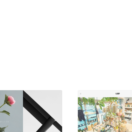
現役Webデザイナーによるコラム
15
現役Webデザイナーによるコラム
人気ランキング TOP100
人気ランキング TOP100
フォトグラファー・カメラマン・写真
257