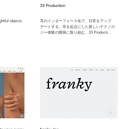
グラフィティ・Graffiti・ストリートアート
ニュース・マガジン・メディア・SNS・YouTube
346
33 Production
ghtful objects
耳のインターフェース化で、日常をアップ
ニュース・マガジン・メディア・SNS・YouTube
デートする。耳を起点にした新しいテクノロ
ジー体験の開発に取り組む、33 Producti...