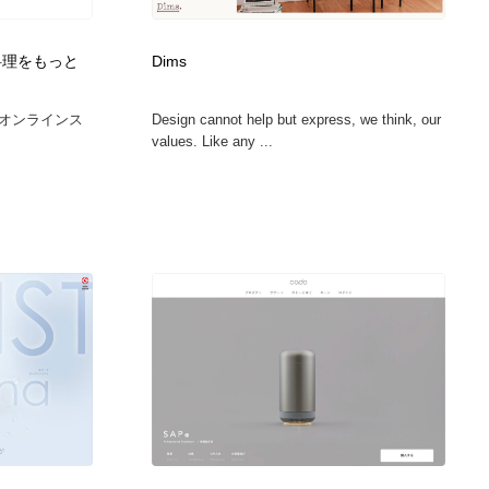
カメラ・レンズ
アニメーション・キャラクターデザイン
23
毎日の料理をもっと
Dims
アニメーション・キャラクターデザイン
オフィス・シェアオフィス・コワーキング・シェアスペース
46
オンラインス
Design cannot help but express, we think, our
values. Like any ...
オフィス・シェアオフィス・コワーキング・シェアスペース
ファッション・洋服
511
ファッション・洋服
食品・飲料・酒・菓子
444
食品・飲料・酒・菓子
陶芸・窯・ガラス・木工・手工芸
34
陶芸・窯・ガラス・木工・手工芸
宇宙
9
宇宙
書籍・本屋・出版・作家・小説家・脚本家
58
書籍・本屋・出版・作家・小説家・脚本家
ホテル・旅館・温泉・銭湯・サウナ
149