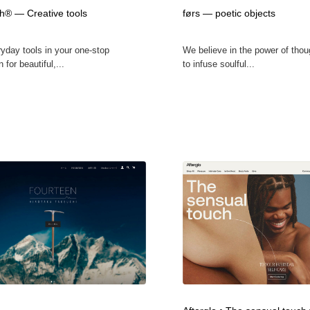
鉛筆画・木炭画・デッサン・クロッキー
Drawing Software / お絵かきソフト・アプリ・ブラシ
11
® — Creative tools
førs — poetic objects
yday tools in your one-stop
We believe in the power of thou
Drawing Software / お絵かきソフト・アプリ・ブラシ
 for beautiful,...
to infuse soulful...