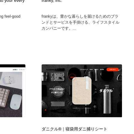
to your every
franky, Inc.
ing feel-good
frankyは、豊かな暮らしを届けるためのブラ
ンドとサービスを手掛ける、ライフスタイル
カンパニーです。...
ダニクル®｜寝袋用ダニ捕りシート