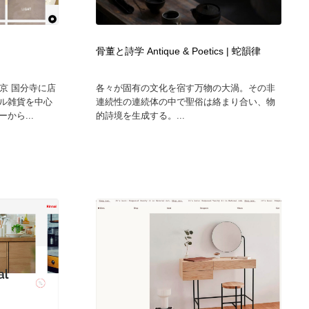
広告・マーケティング・PR・企画・プロデュース
印刷・製本・包装・グッズ
43
骨董と詩学 Antique & Poetics | 蛇韻律
印刷・製本・包装・グッズ
フォント・フリーフォント / 書体
238
東京 国分寺に店
各々が固有の文化を宿す万物の大渦。その非
ル雑貨を中心
連続性の連続体の中で聖俗は絡まり合い、物
フォント・フリーフォント / 書体
スタイリスト・ヘア＆メークアップ・プロップ・セットデザ
18
から...
的詩境を生成する。...
イン
スタイリスト・ヘア＆メークアップ・プロップ・セットデザ
コーダー・エンジニア・デベロッパー
136
イン
コーダー・エンジニア・デベロッパー
ネット通販・EC・オークション・フリマ
15
ネット通販・EC・オークション・フリマ
眼鏡・コンタクトレンズ・サングラス
30
眼鏡・コンタクトレンズ・サングラス
ネオンサイン・ネオン菅・オリジナル
7
ネオンサイン・ネオン菅・オリジナル
カメラ・レンズ
18