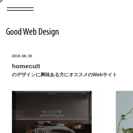
Good Web Design
2026年08月08日の登録サイト数は8550件です
2019. 08. 30
homecult
登録Webサイト全一覧
8550
のデザインに興味ある方にオススメのWebサイト
登録Webサイト全一覧!
ABOUT
ABOUT
業界別 登録Webサイト一覧
Web制作会社・プロダクション・デジタル
579