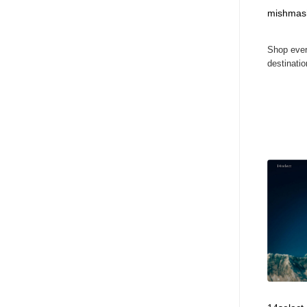
アート・芸術・美術館・美術展・博物館・ギャラリー
GWD スタッフお気に入り
201
mishmash
Shop ever
GWD スタッフお気に入り
destination