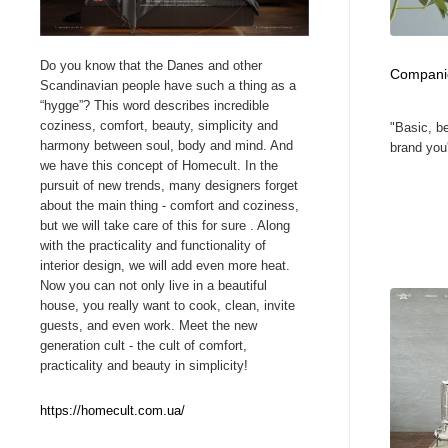
Web制作会社・プロダクション・デジタル
ブランディング・コンサルティング
151
Do you know that the Danes and other
Compani
Scandinavian people have such a thing as a
ブランディング・コンサルティング
イラストレーター
160
“hygge”? This word describes incredible
coziness, comfort, beauty, simplicity and
"Basic, be
harmony between soul, body and mind. And
brand you'l
イラストレーター
レタリング・カリグラフィ・サイン・看板
31
we have this concept of Homecult. In the
pursuit of new trends, many designers forget
about the main thing - comfort and coziness,
レタリング・カリグラフィ・サイン・看板
映像・クリエイター・プロダクション
164
but we will take care of this for sure . Along
with the practicality and functionality of
映像・クリエイター・プロダクション
Javascript・WordPress・CSS・SEO・コーディング
97
interior design, we will add even more heat.
Now you can not only live in a beautiful
house, you really want to cook, clean, invite
Javascript・WordPress・CSS・SEO・コーディング
フリー素材・写真・モックアップ
41
guests, and even work. Meet the new
generation cult - the cult of comfort,
practicality and beauty in simplicity!
フリー素材・写真・モックアップ
プロダクト・インテリア
139
https://homecult.com.ua/
プロダクト・インテリア
縫製・革製品・靴・鞄
55