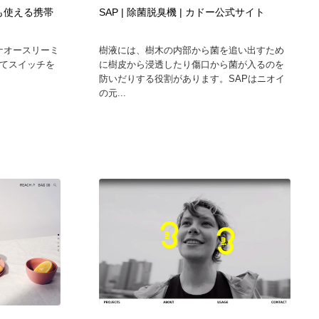
どこでも使える携帯
SAP | 除菌脱臭機 | カドー公式サイト
ホテル・旅館・温泉・銭湯・サウナ
スポーツ・スポーツ用品・トレーニング・ダイエット
71
ボリーナオースリーミ
樹液には、樹木の内部から菌を追い出すため
スポーツ・スポーツ用品・トレーニング・ダイエット
育児・ベイビー・玩具・絵本
27
れてスイッチを
に樹皮から浸透したり傷口から菌が入るのを
防いだりする役割があります。SAPはニオイ
の元...
育児・ベイビー・玩具・絵本
求人・採用・転職・就職・人材紹介
379
求人・採用・転職・就職・人材紹介
起業・事業支援・ボランティア・NPO
8
起業・事業支援・ボランティア・NPO
テクノロジー・AI・人工知能・スマートホーム・オンライン
74
テクノロジー・AI・人工知能・スマートホーム・オンライン
音楽・アーティスト・楽器・舞台・演劇・ミュージカル・ダ
152
ンス
音楽・アーティスト・楽器・舞台・演劇・ミュージカル・ダ
マッチングサービス
22
ンス
マッチングサービス
グラフィティ・Graffiti・ストリートアート
4