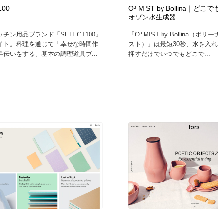
100
O³ MIST by Bollina｜
自動車・船・飛行機・交通・自転車
アウトドア・キャンプ・登山
40
オゾン水生成器
チン用品ブランド「SELECT100」
「O³ MIST by Bollina（
アウトドア・キャンプ・登山
ウェディング・結婚
38
イト。料理を通じて「幸せな時間作
スト）」は最短30秒、水を入
手伝いをする、基本の調理道具ブ...
押すだけでいつでもどこで...
ウェディング・結婚
法律・監査・税理士・弁護士・司法書士・行政
29
法律・監査・税理士・弁護士・司法書士・行政
金融・銀行・投資・保険・M&A・商社
78
金融・銀行・投資・保険・M&A・商社
システム開発・IT・決済・アプリ・ソフトウェア
99
システム開発・IT・決済・アプリ・ソフトウェア
映画・アニメ・DVD・動画配信・放送・TV・ラジオ
65
映画・アニメ・DVD・動画配信・放送・TV・ラジオ
キャンペーン・イベント・ワークショップ・コンペティショ
77
ン
キャンペーン・イベント・ワークショップ・コンペティショ
鉛筆画・木炭画・デッサン・クロッキー
15
ン