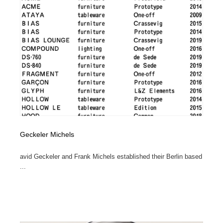
求人・採用・転職・就職・人材紹介
健康・医療・福祉・病院・歯医者・製薬・薬品
200
健康・医療・福祉・病院・歯医者・製薬・薬品
金融・銀行・投資・保険・M&A・商社
78
金融・銀行・投資・保険・M&A・商社
起業・事業支援・ボランティア・NPO
8
起業・事業支援・ボランティア・NPO
教育・スクール・保育・幼稚園・小中高・大学・専門学
173
校
教育・スクール・保育・幼稚園・小中高・大学・専門学
システム開発・IT・決済・アプリ・ソフトウェア
99
校
Geckeler Michels
システム開発・IT・決済・アプリ・ソフトウェア
テクノロジー・AI・人工知能・スマートホーム・オンラ
74
イン
avid Geckeler and Frank Michels established their Berlin based
...
テクノロジー・AI・人工知能・スマートホーム・オンラ
日本伝統：着物・織物・舞踊・歌舞伎・茶道・華道・書
17
イン
道
日本伝統：着物・織物・舞踊・歌舞伎・茶道・華道・書
映画・アニメ・DVD・動画配信・放送・TV・ラジオ
65
道