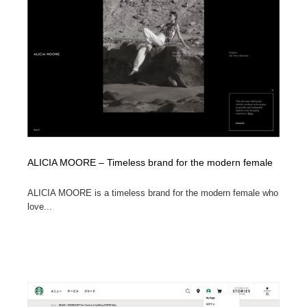
縫製・革製品・靴・鞄
55
縫製・革製品・靴・鞄
時計・腕時計
28
時計・腕時計
カメラ・レンズ
18
カメラ・レンズ
ジュエリー・装飾品
54
ジュエリー・装飾品
おもちゃ・ホビー・ゲーム
35
ALICIA MOORE – Timeless brand for the modern female
おもちゃ・ホビー・ゲーム
アニメーション・キャラクターデザイン
23
ALICIA MOORE is a timeless brand for the modern female who
アニメーション・キャラクターデザイン
建築・空間・工務店・内装・店舗・環境デザイン
276
love...
建築・空間・工務店・内装・店舗・環境デザイン
建設・住宅・不動産・倉庫
197
建設・住宅・不動産・倉庫
オフィス・シェアオフィス・コワーキング・シェアス
46
ペース