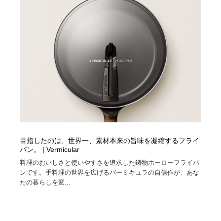
映画・アニメ・DVD・動画配信・放送・TV・ラジオ
音楽・アーティスト・楽器・舞台・演劇・ミュージカ
152
ル・ダンス
音楽・アーティスト・楽器・舞台・演劇・ミュージカ
芸能人・俳優・女優・タレント・モデル・芸能事務所
42
ル・ダンス
芸能人・俳優・女優・タレント・モデル・芸能事務所
キャンペーン・イベント・ワークショップ・コンペティ
77
ション
キャンペーン・イベント・ワークショップ・コンペティ
マッチングサービス
22
ション
マッチングサービス
アート・芸術・美術館・美術展・博物館・ギャラリー
383
目指したのは、世界一、素材本来の旨味を凝縮するフライ
アート・芸術・美術館・美術展・博物館・ギャラリー
鉛筆画・木炭画・デッサン・クロッキー
15
パン。 | Vermicular
料理のおいしさと使いやすさを追求した鋳物ホーローフライパ
鉛筆画・木炭画・デッサン・クロッキー
グラフィティ・Graffiti・ストリートアート
4
ンです。手料理の世界を広げるバーミキュラの自信作が、あな
たの暮らしを変...
グラフィティ・Graffiti・ストリートアート
GWD スタッフお気に入り
201
GWD スタッフお気に入り
Drawing Software / お絵かきソフト・アプリ・ブラシ
11