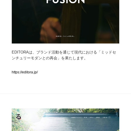
人気ランキング TOP100
業界別 登録Webサイト一覧
Web制作会社・プロダクション・デジタル
579
EDITORAは、ブランド活動を通じて現代における「ミッドセ
Web制作会社・プロダクション・デジタル
フォトグラファー・カメラマン・写真
257
ンチュリーモダンとの再会」を果たします。
フォトグラファー・カメラマン・写真
広告・マーケティング・PR・企画・プロデュース
182
https://editora.jp/
広告・マーケティング・PR・企画・プロデュース
ブランディング・コンサルティング
151
ブランディング・コンサルティング
グラフィックデザイン・デザイン事務所
485
グラフィックデザイン・デザイン事務所
印刷・製本・包装・グッズ
43
印刷・製本・包装・グッズ
イラストレーター
160