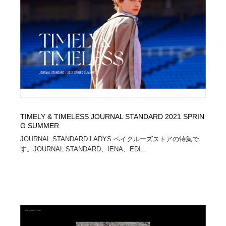
コーダー・エンジニア・デベロッパー
Javascript・WordPress・CSS・SEO・コーディング
97
Javascript・WordPress・CSS・SEO・コーディング
レンタルサーバー・クラウドサービス・ドメイン
10
レンタルサーバー・クラウドサービス・ドメイン
ネット通販・EC・オークション・フリマ
15
ネット通販・EC・オークション・フリマ
フリー素材・写真・モックアップ
41
フリー素材・写真・モックアップ
3D・CG・モーションデザイン
21
TIMELY & TIMELESS JOURNAL STANDARD 2021 SPRIN
G SUMMER
3D・CG・モーションデザイン
眼鏡・コンタクトレンズ・サングラス
30
JOURNAL STANDARD LADYS ベイクルーズストアの特集で
す。JOURNAL STANDARD、IENA、EDI...
眼鏡・コンタクトレンズ・サングラス
プロダクト・インテリア
139
プロダクト・インテリア
ライフスタイル・家具・生活雑貨・家電
320
ライフスタイル・家具・生活雑貨・家電
ネオンサイン・ネオン菅・オリジナル
7
ネオンサイン・ネオン菅・オリジナル