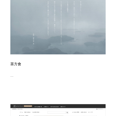
陶芸・窯・ガラス・木工・手工芸
材料：糸・布・紙・プラスチック・石・木材
38
材料：糸・布・紙・プラスチック・石・木材
工業・加工・技術・機械・電気
59
工業・加工・技術・機械・電気
宇宙
9
宇宙
日本の歴史・資料・伝統・将棋・囲碁
4
日本の歴史・資料・伝統・将棋・囲碁
動物園・水族館・公園・テーマパーク・アミューズメン
23
ト
茶方會
動物園・水族館・公園・テーマパーク・アミューズメン
書籍・本屋・出版・作家・小説家・脚本家
58
ト
...
書籍・本屋・出版・作家・小説家・脚本家
ヘアサロン・美容院・理髪店・エステ
60
ヘアサロン・美容院・理髪店・エステ
自動車・船・飛行機・交通・自転車
71
自動車・船・飛行機・交通・自転車
ホテル・旅館・温泉・銭湯・サウナ
149