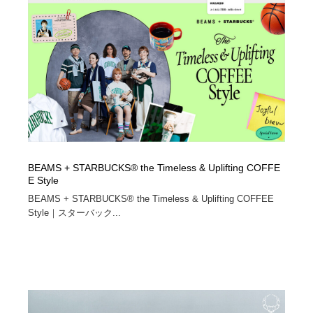
オフィス・シェアオフィス・コワーキング・シェアス
商業施設・商業ビル
33
ペース
商業施設・商業ビル
携帯電話・通信・サービス
15
携帯電話・通信・サービス
ファッション・洋服
511
ファッション・洋服
コスメ・化粧品・石鹸・シャンプー・ヘアケア・香水
220
コスメ・化粧品・石鹸・シャンプー・ヘアケア・香水
農業・林業・漁業・畜産・鉱業・燃料
54
BEAMS + STARBUCKS® the Timeless & Uplifting COFFE
農業・林業・漁業・畜産・鉱業・燃料
食品・飲料・酒・菓子
444
E Style
BEAMS + STARBUCKS® the Timeless & Uplifting COFFEE
食品・飲料・酒・菓子
Style｜スターバック...
飲食・レストラン・カフェ
182
飲食・レストラン・カフェ
植物・花・ガーデニング・造園
42
植物・花・ガーデニング・造園
陶芸・窯・ガラス・木工・手工芸
34