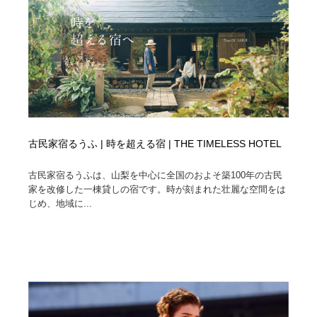
イラストレーター
コンテンツ・メディア制作会社
9
コンテンツ・メディア制作会社
フォント・フリーフォント / 書体
238
フォント・フリーフォント / 書体
レタリング・カリグラフィ・サイン・看板
31
レタリング・カリグラフィ・サイン・看板
編集・ライティング・コピーライター
19
古民家宿るうふ | 時を超える宿 | THE TIMELESS HOTEL
編集・ライティング・コピーライター
スタイリスト・ヘア＆メークアップ・プロップ・セット
18
デザイン
古民家宿るうふは、山梨を中心に全国のおよそ築100年の古民
家を改修した一棟貸しの宿です。時が刻まれた壮麗な空間をは
じめ、地域に...
スタイリスト・ヘア＆メークアップ・プロップ・セット
映像・クリエイター・プロダクション
164
デザイン
映像・クリエイター・プロダクション
撮影スタジオ・撮影用小物・背景ボード・リース・レン
20
タル
撮影スタジオ・撮影用小物・背景ボード・リース・レン
コーダー・エンジニア・デベロッパー
136
タル