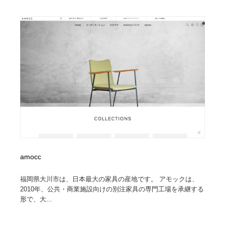
Drawing Software / お絵かきソフト・アプリ・ブラシ
ニュース・マガジン・メディア・SNS・YouTube
346
ニュース・マガジン・メディア・SNS・YouTube
amocc
福岡県大川市は、日本最大の家具の産地です。 アモックは、
2010年、公共・商業施設向けの別注家具の専門工場を承継する
形で、大...