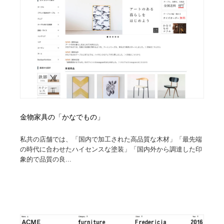
ホテル・旅館・温泉・銭湯・サウナ
旅行・観光・電車・航空会社
55
旅行・観光・電車・航空会社
アウトドア・キャンプ・登山
40
アウトドア・キャンプ・登山
スポーツ・スポーツ用品・トレーニング・ダイエット
71
スポーツ・スポーツ用品・トレーニング・ダイエット
ペット・トリミング
20
ペット・トリミング
ウェディング・結婚
38
金物家具の「かなでもの」
ウェディング・結婚
育児・ベイビー・玩具・絵本
27
私共の店舗では、「国内で加工された高品質な木材」「最先端
の時代に合わせたハイセンスな塗装」「国内外から調達した印
育児・ベイビー・玩具・絵本
宗教・神社仏閣・禅・寺・神社
33
象的で品質の良...
宗教・神社仏閣・禅・寺・神社
法律・監査・税理士・弁護士・司法書士・行政
29
法律・監査・税理士・弁護士・司法書士・行政
求人・採用・転職・就職・人材紹介
379