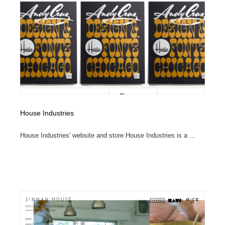
縫製・革製品・靴・鞄
55
縫製・革製品・靴・鞄
時計・腕時計
28
時計・腕時計
カメラ・レンズ
18
カメラ・レンズ
ジュエリー・装飾品
54
ジュエリー・装飾品
おもちゃ・ホビー・ゲーム
35
House Industries
おもちゃ・ホビー・ゲーム
アニメーション・キャラクターデザイン
23
House Industries' website and store House Industries is a ...
アニメーション・キャラクターデザイン
建築・空間・工務店・内装・店舗・環境デザイン
276
建築・空間・工務店・内装・店舗・環境デザイン
建設・住宅・不動産・倉庫
197
建設・住宅・不動産・倉庫
オフィス・シェアオフィス・コワーキング・シェアス
46
ペース