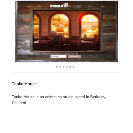
求人・採用・転職・就職・人材紹介
健康・医療・福祉・病院・歯医者・製薬・薬品
200
健康・医療・福祉・病院・歯医者・製薬・薬品
金融・銀行・投資・保険・M&A・商社
78
金融・銀行・投資・保険・M&A・商社
起業・事業支援・ボランティア・NPO
8
起業・事業支援・ボランティア・NPO
教育・スクール・保育・幼稚園・小中高・大学・専門学
173
校
教育・スクール・保育・幼稚園・小中高・大学・専門学
システム開発・IT・決済・アプリ・ソフトウェア
99
校
システム開発・IT・決済・アプリ・ソフトウェア
テクノロジー・AI・人工知能・スマートホーム・オンラ
74
Tonko House
イン
Tonko House is an animation studio based in Berkeley,
テクノロジー・AI・人工知能・スマートホーム・オンラ
日本伝統：着物・織物・舞踊・歌舞伎・茶道・華道・書
Californi...
17
イン
道
日本伝統：着物・織物・舞踊・歌舞伎・茶道・華道・書
映画・アニメ・DVD・動画配信・放送・TV・ラジオ
65
道