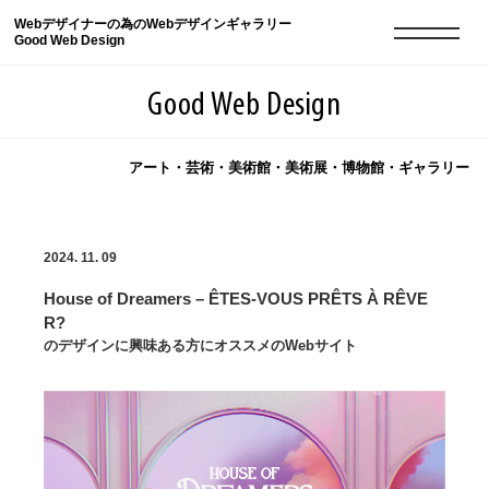
Webデザイナーの為のWebデザインギャラリー
Good Web Design
Good Web Design
アート・芸術・美術館・美術展・博物館・ギャラリー
2026年08月07日の登録サイト数は8549件です
2024. 11. 09
登録Webサイト全一覧
8549
House of Dreamers – ÊTES-VOUS PRÊTS À RÊVE
登録Webサイト全一覧!
現役Webデザイナーによるコラム
15
R?
のデザインに興味ある方にオススメのWebサイト
現役Webデザイナーによるコラム
ニュース
12
ニュース
ABOUT
ABOUT
人気ランキング TOP100