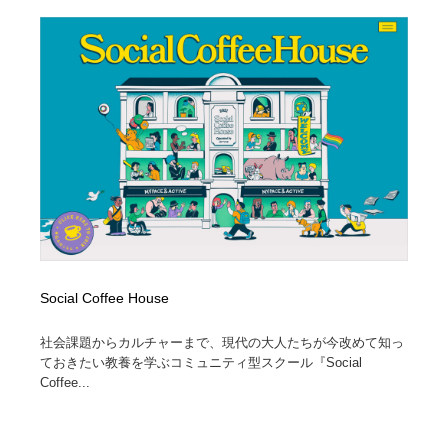
Drawing Software / お絵かきソフト・アプリ・ブラシ
ニュース・マガジン・メディア・SNS・YouTube
346
ニュース・マガジン・メディア・SNS・YouTube
Social Coffee House
社会課題からカルチャーまで、現代の大人たちが今改めて知っ
ておきたい教養を学ぶコミュニティ型スクール『Social
Coffee...