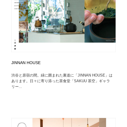
オフィス・シェアオフィス・コワーキング・シェアス
商業施設・商業ビル
33
ペース
商業施設・商業ビル
携帯電話・通信・サービス
15
携帯電話・通信・サービス
ファッション・洋服
511
ファッション・洋服
コスメ・化粧品・石鹸・シャンプー・ヘアケア・香水
220
コスメ・化粧品・石鹸・シャンプー・ヘアケア・香水
農業・林業・漁業・畜産・鉱業・燃料
54
JINNAN HOUSE
農業・林業・漁業・畜産・鉱業・燃料
食品・飲料・酒・菓子
444
渋谷と原宿の間。緑に囲まれた裏道に「JINNAN HOUSE」は
あります。日々に寄り添った茶食堂「SAKUU 茶空」ギャラ
食品・飲料・酒・菓子
リー...
飲食・レストラン・カフェ
181
飲食・レストラン・カフェ
植物・花・ガーデニング・造園
42
植物・花・ガーデニング・造園
陶芸・窯・ガラス・木工・手工芸
34