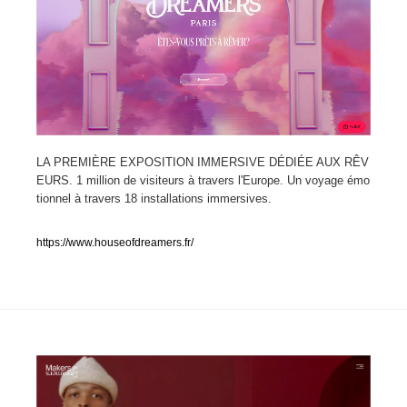
人気ランキング TOP100
業界別 登録Webサイト一覧
Web制作会社・プロダクション・デジタル
579
LA PREMIÈRE EXPOSITION IMMERSIVE DÉDIÉE AUX RÊV
Web制作会社・プロダクション・デジタル
フォトグラファー・カメラマン・写真
257
EURS. 1 million de visiteurs à travers l'Europe. Un voyage émo
tionnel à travers 18 installations immersives.
フォトグラファー・カメラマン・写真
広告・マーケティング・PR・企画・プロデュース
182
https://www.houseofdreamers.fr/
広告・マーケティング・PR・企画・プロデュース
ブランディング・コンサルティング
151
ブランディング・コンサルティング
グラフィックデザイン・デザイン事務所
485
グラフィックデザイン・デザイン事務所
印刷・製本・包装・グッズ
43
印刷・製本・包装・グッズ
イラストレーター
160