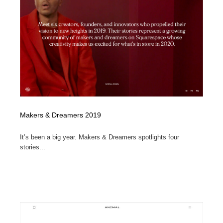
イラストレーター
コンテンツ・メディア制作会社
9
コンテンツ・メディア制作会社
フォント・フリーフォント / 書体
238
フォント・フリーフォント / 書体
レタリング・カリグラフィ・サイン・看板
31
レタリング・カリグラフィ・サイン・看板
編集・ライティング・コピーライター
19
編集・ライティング・コピーライター
スタイリスト・ヘア＆メークアップ・プロップ・セット
Makers & Dreamers 2019
18
デザイン
It’s been a big year. Makers & Dreamers spotlights four
スタイリスト・ヘア＆メークアップ・プロップ・セット
映像・クリエイター・プロダクション
164
stories...
デザイン
映像・クリエイター・プロダクション
撮影スタジオ・撮影用小物・背景ボード・リース・レン
20
タル
撮影スタジオ・撮影用小物・背景ボード・リース・レン
コーダー・エンジニア・デベロッパー
136
タル