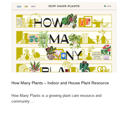
映画・アニメ・DVD・動画配信・放送・TV・ラジオ
音楽・アーティスト・楽器・舞台・演劇・ミュージカ
152
ル・ダンス
音楽・アーティスト・楽器・舞台・演劇・ミュージカ
芸能人・俳優・女優・タレント・モデル・芸能事務所
42
ル・ダンス
芸能人・俳優・女優・タレント・モデル・芸能事務所
キャンペーン・イベント・ワークショップ・コンペティ
77
ション
キャンペーン・イベント・ワークショップ・コンペティ
マッチングサービス
22
ション
マッチングサービス
アート・芸術・美術館・美術展・博物館・ギャラリー
383
アート・芸術・美術館・美術展・博物館・ギャラリー
鉛筆画・木炭画・デッサン・クロッキー
15
How Many Plants – Indoor and House Plant Resource
How Many Plants is a growing plant care resource and
鉛筆画・木炭画・デッサン・クロッキー
グラフィティ・Graffiti・ストリートアート
4
community ...
グラフィティ・Graffiti・ストリートアート
GWD スタッフお気に入り
201
GWD スタッフお気に入り
Drawing Software / お絵かきソフト・アプリ・ブラシ
11