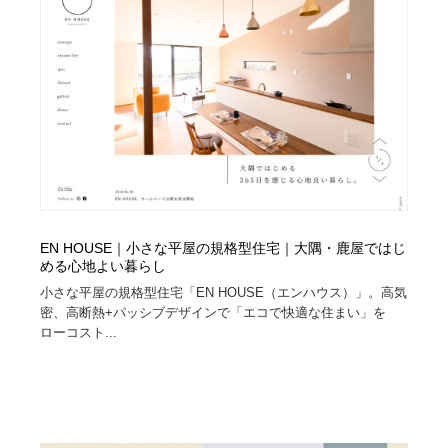
陶芸・窯・ガラス・木工・手工芸
材料：糸・布・紙・プラスチック・石・木材
38
材料：糸・布・紙・プラスチック・石・木材
工業・加工・技術・機械・電気
59
工業・加工・技術・機械・電気
宇宙
9
宇宙
日本の歴史・資料・伝統・将棋・囲碁
4
日本の歴史・資料・伝統・将棋・囲碁
動物園・水族館・公園・テーマパーク・アミューズメン
23
ト
EN HOUSE｜小さな平屋の規格型住宅｜大隅・鹿屋ではじ
める心地よい暮らし
動物園・水族館・公園・テーマパーク・アミューズメン
書籍・本屋・出版・作家・小説家・脚本家
58
ト
小さな平屋の規格型住宅「EN HOUSE（エンハウス）」。高気
密、高断熱+パッシブデザインで「エコで快適な住まい」を
書籍・本屋・出版・作家・小説家・脚本家
ヘアサロン・美容院・理髪店・エステ
60
ローコスト...
ヘアサロン・美容院・理髪店・エステ
自動車・船・飛行機・交通・自転車
71
自動車・船・飛行機・交通・自転車
ホテル・旅館・温泉・銭湯・サウナ
149