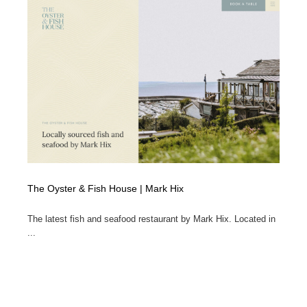
ホテル・旅館・温泉・銭湯・サウナ
旅行・観光・電車・航空会社
55
旅行・観光・電車・航空会社
アウトドア・キャンプ・登山
40
アウトドア・キャンプ・登山
スポーツ・スポーツ用品・トレーニング・ダイエット
71
スポーツ・スポーツ用品・トレーニング・ダイエット
ペット・トリミング
20
ペット・トリミング
ウェディング・結婚
38
ウェディング・結婚
育児・ベイビー・玩具・絵本
27
The Oyster & Fish House | Mark Hix
育児・ベイビー・玩具・絵本
宗教・神社仏閣・禅・寺・神社
33
The latest fish and seafood restaurant by Mark Hix. Located in
...
宗教・神社仏閣・禅・寺・神社
法律・監査・税理士・弁護士・司法書士・行政
29
法律・監査・税理士・弁護士・司法書士・行政
求人・採用・転職・就職・人材紹介
379