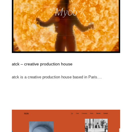
オフィス・シェアオフィス・コワーキング・シェアス
商業施設・商業ビル
33
ペース
商業施設・商業ビル
携帯電話・通信・サービス
15
携帯電話・通信・サービス
ファッション・洋服
511
ファッション・洋服
コスメ・化粧品・石鹸・シャンプー・ヘアケア・香水
220
コスメ・化粧品・石鹸・シャンプー・ヘアケア・香水
農業・林業・漁業・畜産・鉱業・燃料
54
atck – creative production house
農業・林業・漁業・畜産・鉱業・燃料
食品・飲料・酒・菓子
444
atck is a creative production house based in Paris....
食品・飲料・酒・菓子
飲食・レストラン・カフェ
181
飲食・レストラン・カフェ
植物・花・ガーデニング・造園
42
植物・花・ガーデニング・造園
陶芸・窯・ガラス・木工・手工芸
34