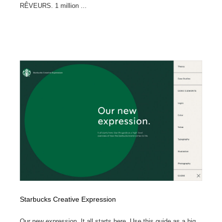
RÊVEURS. 1 million ...
Starbucks Creative Expression
Our new expression. It all starts here. Use this guide as a hig...