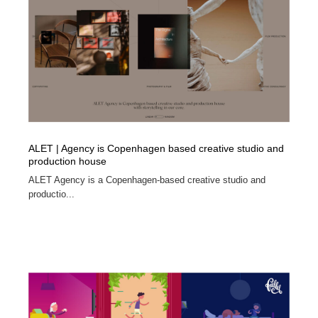
コーダー・エンジニア・デベロッパー
Javascript・WordPress・CSS・SEO・コーディング
97
Javascript・WordPress・CSS・SEO・コーディング
レンタルサーバー・クラウドサービス・ドメイン
10
レンタルサーバー・クラウドサービス・ドメイン
ネット通販・EC・オークション・フリマ
15
ネット通販・EC・オークション・フリマ
フリー素材・写真・モックアップ
41
フリー素材・写真・モックアップ
3D・CG・モーションデザイン
20
ALET | Agency is Copenhagen based creative studio and
production house
3D・CG・モーションデザイン
眼鏡・コンタクトレンズ・サングラス
30
ALET Agency is a Copenhagen-based creative studio and
productio...
眼鏡・コンタクトレンズ・サングラス
プロダクト・インテリア
139
プロダクト・インテリア
ライフスタイル・家具・生活雑貨・家電
320
ライフスタイル・家具・生活雑貨・家電
ネオンサイン・ネオン菅・オリジナル
7
ネオンサイン・ネオン菅・オリジナル