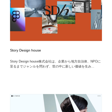
陶芸・窯・ガラス・木工・手工芸
材料：糸・布・紙・プラスチック・石・木材
38
材料：糸・布・紙・プラスチック・石・木材
工業・加工・技術・機械・電気
59
工業・加工・技術・機械・電気
宇宙
9
宇宙
日本の歴史・資料・伝統・将棋・囲碁
4
日本の歴史・資料・伝統・将棋・囲碁
動物園・水族館・公園・テーマパーク・アミューズメン
Story Design house
23
ト
Story Design house株式会社は、企業から地方自治体、NPOに
至るまでジャンルを問わず、世の中に新しい価値を生み...
動物園・水族館・公園・テーマパーク・アミューズメン
書籍・本屋・出版・作家・小説家・脚本家
58
ト
書籍・本屋・出版・作家・小説家・脚本家
ヘアサロン・美容院・理髪店・エステ
60
ヘアサロン・美容院・理髪店・エステ
自動車・船・飛行機・交通・自転車
71
自動車・船・飛行機・交通・自転車
ホテル・旅館・温泉・銭湯・サウナ
149