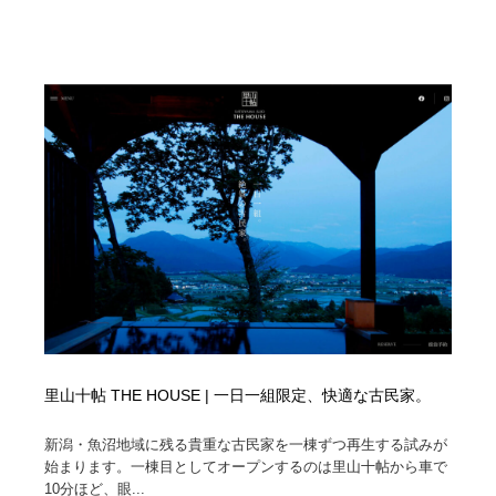
里山十帖 THE HOUSE | 一日一組限定、快適な古民家。
新潟・魚沼地域に残る貴重な古民家を一棟ずつ再生する試みが
始まります。一棟目としてオープンするのは里山十帖から車で
10分ほど、眼...