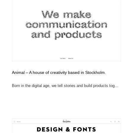
Drawing Software / お絵かきソフト・アプリ・ブラシ
ニュース・マガジン・メディア・SNS・YouTube
346
ニュース・マガジン・メディア・SNS・YouTube
Animal – A house of creativity based in Stockholm.
Born in the digital age, we tell stories and build products tog...