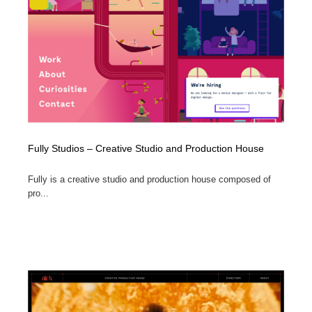
縫製・革製品・靴・鞄
55
縫製・革製品・靴・鞄
時計・腕時計
28
時計・腕時計
カメラ・レンズ
18
カメラ・レンズ
ジュエリー・装飾品
54
ジュエリー・装飾品
おもちゃ・ホビー・ゲーム
35
Fully Studios – Creative Studio and Production House
おもちゃ・ホビー・ゲーム
アニメーション・キャラクターデザイン
23
Fully is a creative studio and production house composed of
pro...
アニメーション・キャラクターデザイン
建築・空間・工務店・内装・店舗・環境デザイン
276
建築・空間・工務店・内装・店舗・環境デザイン
建設・住宅・不動産・倉庫
197
建設・住宅・不動産・倉庫
オフィス・シェアオフィス・コワーキング・シェアス
46
ペース