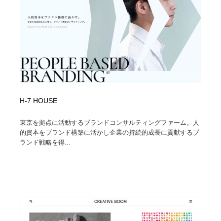
ホテル・旅館・温泉・銭湯・サウナ
旅行・観光・電車・航空会社
55
旅行・観光・電車・航空会社
アウトドア・キャンプ・登山
40
アウトドア・キャンプ・登山
スポーツ・スポーツ用品・トレーニング・ダイエット
71
スポーツ・スポーツ用品・トレーニング・ダイエット
ペット・トリミング
20
H-7 HOUSE
ペット・トリミング
ウェディング・結婚
38
東京を拠点に活動するブランドコンサルティングファーム。人
ウェディング・結婚
育児・ベイビー・玩具・絵本
27
的資本をブランド構築に活かし企業の持続的成長に貢献するブ
ランド戦略を得...
育児・ベイビー・玩具・絵本
宗教・神社仏閣・禅・寺・神社
33
宗教・神社仏閣・禅・寺・神社
法律・監査・税理士・弁護士・司法書士・行政
29
法律・監査・税理士・弁護士・司法書士・行政
求人・採用・転職・就職・人材紹介
379