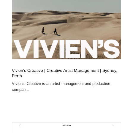
映画・アニメ・DVD・動画配信・放送・TV・ラジオ
音楽・アーティスト・楽器・舞台・演劇・ミュージカ
152
ル・ダンス
音楽・アーティスト・楽器・舞台・演劇・ミュージカ
芸能人・俳優・女優・タレント・モデル・芸能事務所
42
ル・ダンス
芸能人・俳優・女優・タレント・モデル・芸能事務所
キャンペーン・イベント・ワークショップ・コンペティ
77
ション
キャンペーン・イベント・ワークショップ・コンペティ
マッチングサービス
22
ション
Vivien’s Creative | Creative Artist Management | Sydney,
マッチングサービス
アート・芸術・美術館・美術展・博物館・ギャラリー
383
Perth
Vivien’s Creative is an artist management and production
アート・芸術・美術館・美術展・博物館・ギャラリー
鉛筆画・木炭画・デッサン・クロッキー
15
compan...
鉛筆画・木炭画・デッサン・クロッキー
グラフィティ・Graffiti・ストリートアート
4
グラフィティ・Graffiti・ストリートアート
GWD スタッフお気に入り
201
GWD スタッフお気に入り
Drawing Software / お絵かきソフト・アプリ・ブラシ
11