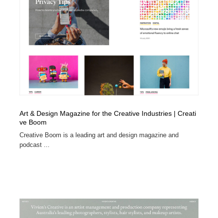
求人・採用・転職・就職・人材紹介
健康・医療・福祉・病院・歯医者・製薬・薬品
200
健康・医療・福祉・病院・歯医者・製薬・薬品
金融・銀行・投資・保険・M&A・商社
78
金融・銀行・投資・保険・M&A・商社
起業・事業支援・ボランティア・NPO
8
起業・事業支援・ボランティア・NPO
教育・スクール・保育・幼稚園・小中高・大学・専門学
173
校
教育・スクール・保育・幼稚園・小中高・大学・専門学
システム開発・IT・決済・アプリ・ソフトウェア
99
Art & Design Magazine for the Creative Industries | Creati
校
ve Boom
システム開発・IT・決済・アプリ・ソフトウェア
テクノロジー・AI・人工知能・スマートホーム・オンラ
Creative Boom is a leading art and design magazine and
74
イン
podcast ...
テクノロジー・AI・人工知能・スマートホーム・オンラ
日本伝統：着物・織物・舞踊・歌舞伎・茶道・華道・書
17
イン
道
日本伝統：着物・織物・舞踊・歌舞伎・茶道・華道・書
映画・アニメ・DVD・動画配信・放送・TV・ラジオ
65
道