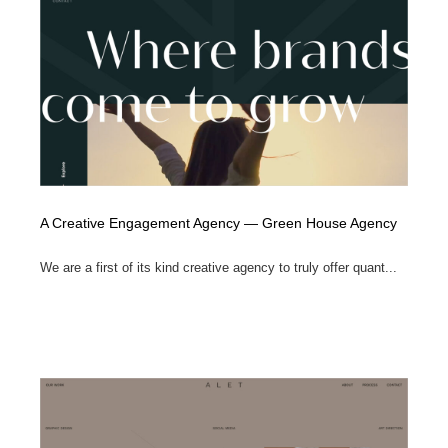
イラストレーター
コンテンツ・メディア制作会社
9
コンテンツ・メディア制作会社
フォント・フリーフォント / 書体
238
フォント・フリーフォント / 書体
レタリング・カリグラフィ・サイン・看板
31
レタリング・カリグラフィ・サイン・看板
編集・ライティング・コピーライター
19
編集・ライティング・コピーライター
A Creative Engagement Agency — Green House Agency
スタイリスト・ヘア＆メークアップ・プロップ・セット
18
デザイン
We are a first of its kind creative agency to truly offer quant...
スタイリスト・ヘア＆メークアップ・プロップ・セット
映像・クリエイター・プロダクション
164
デザイン
映像・クリエイター・プロダクション
撮影スタジオ・撮影用小物・背景ボード・リース・レン
20
タル
撮影スタジオ・撮影用小物・背景ボード・リース・レン
コーダー・エンジニア・デベロッパー
136
タル