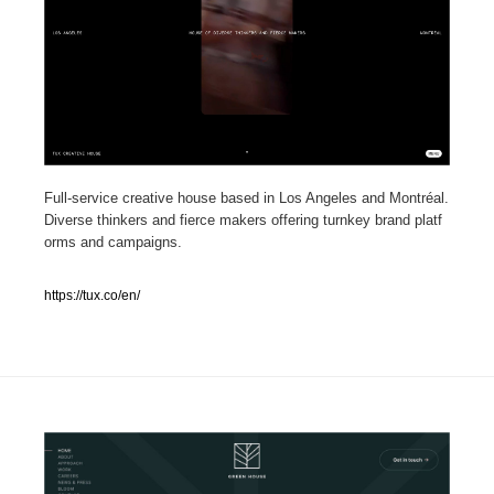
人気ランキング TOP100
業界別 登録Webサイト一覧
Web制作会社・プロダクション・デジタル
579
Full-service creative house based in Los Angeles and Montréal.
Web制作会社・プロダクション・デジタル
フォトグラファー・カメラマン・写真
257
Diverse thinkers and fierce makers offering turnkey brand platf
orms and campaigns.
フォトグラファー・カメラマン・写真
広告・マーケティング・PR・企画・プロデュース
182
https://tux.co/en/
広告・マーケティング・PR・企画・プロデュース
ブランディング・コンサルティング
151
ブランディング・コンサルティング
グラフィックデザイン・デザイン事務所
485
グラフィックデザイン・デザイン事務所
印刷・製本・包装・グッズ
43
印刷・製本・包装・グッズ
イラストレーター
160