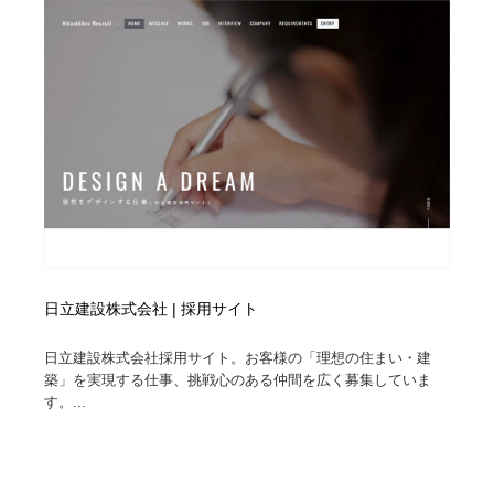
縫製・革製品・靴・鞄
55
縫製・革製品・靴・鞄
時計・腕時計
28
時計・腕時計
カメラ・レンズ
18
カメラ・レンズ
ジュエリー・装飾品
54
ジュエリー・装飾品
おもちゃ・ホビー・ゲーム
35
おもちゃ・ホビー・ゲーム
アニメーション・キャラクターデザイン
23
日立建設株式会社 | 採用サイト
アニメーション・キャラクターデザイン
建築・空間・工務店・内装・店舗・環境デザイン
276
日立建設株式会社採用サイト。お客様の「理想の住まい・建
建築・空間・工務店・内装・店舗・環境デザイン
建設・住宅・不動産・倉庫
197
築」を実現する仕事、挑戦心のある仲間を広く募集していま
す。...
建設・住宅・不動産・倉庫
オフィス・シェアオフィス・コワーキング・シェアス
46
ペース