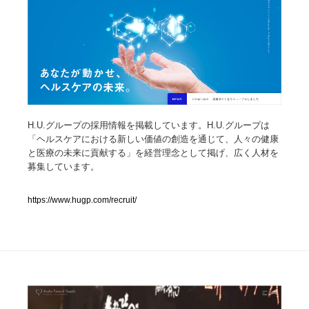
人気ランキング TOP100
業界別 登録Webサイト一覧
Web制作会社・プロダクション・デジタル
579
Web制作会社・プロダクション・デジタル
H.U.グループの採用情報を掲載しています。H.U.グループは
フォトグラファー・カメラマン・写真
257
「ヘルスケアにおける新しい価値の創造を通じて、人々の健康
と医療の未来に貢献する」を経営理念として掲げ、広く人材を
フォトグラファー・カメラマン・写真
広告・マーケティング・PR・企画・プロデュース
182
募集しています。
広告・マーケティング・PR・企画・プロデュース
ブランディング・コンサルティング
151
https://www.hugp.com/recruit/
ブランディング・コンサルティング
グラフィックデザイン・デザイン事務所
485
グラフィックデザイン・デザイン事務所
印刷・製本・包装・グッズ
43
印刷・製本・包装・グッズ
イラストレーター
160