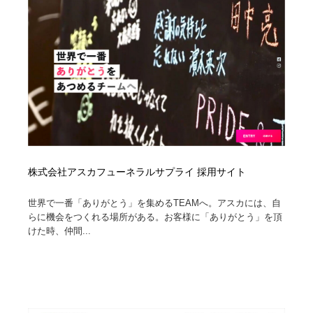
イラストレーター
コンテンツ・メディア制作会社
9
コンテンツ・メディア制作会社
フォント・フリーフォント / 書体
238
フォント・フリーフォント / 書体
レタリング・カリグラフィ・サイン・看板
31
レタリング・カリグラフィ・サイン・看板
編集・ライティング・コピーライター
19
編集・ライティング・コピーライター
スタイリスト・ヘア＆メークアップ・プロップ・セット
18
デザイン
株式会社アスカフューネラルサプライ 採用サイト
スタイリスト・ヘア＆メークアップ・プロップ・セット
世界で一番「ありがとう」を集めるTEAMへ。アスカには、自
映像・クリエイター・プロダクション
164
デザイン
らに機会をつくれる場所がある。お客様に「ありがとう」を頂
けた時、仲間...
映像・クリエイター・プロダクション
撮影スタジオ・撮影用小物・背景ボード・リース・レン
20
タル
撮影スタジオ・撮影用小物・背景ボード・リース・レン
コーダー・エンジニア・デベロッパー
136
タル