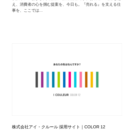
え、消費者の心を掴む提案を、今日も。『売れる』を支える仕
Drawing Software / お絵かきソフト・アプリ・ブラシ
事を、ここでは...
ニュース・マガジン・メディア・SNS・YouTube
346
ニュース・マガジン・メディア・SNS・YouTube
株式会社アイ・クルール 採用サイト｜COLOR 12