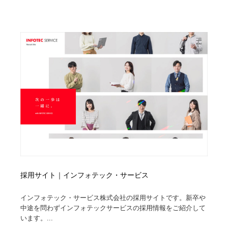
ホテル・旅館・温泉・銭湯・サウナ
旅行・観光・電車・航空会社
55
旅行・観光・電車・航空会社
アウトドア・キャンプ・登山
40
アウトドア・キャンプ・登山
スポーツ・スポーツ用品・トレーニング・ダイエット
71
スポーツ・スポーツ用品・トレーニング・ダイエット
ペット・トリミング
20
ペット・トリミング
ウェディング・結婚
38
ウェディング・結婚
育児・ベイビー・玩具・絵本
27
育児・ベイビー・玩具・絵本
宗教・神社仏閣・禅・寺・神社
33
採用サイト｜インフォテック・サービス
宗教・神社仏閣・禅・寺・神社
法律・監査・税理士・弁護士・司法書士・行政
29
インフォテック・サービス株式会社の採用サイトです。新卒や
法律・監査・税理士・弁護士・司法書士・行政
求人・採用・転職・就職・人材紹介
379
中途を問わずインフォテックサービスの採用情報をご紹介して
います。...