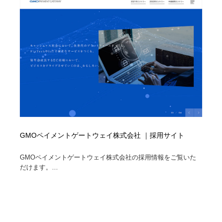
コーダー・エンジニア・デベロッパー
Javascript・WordPress・CSS・SEO・コーディング
97
Javascript・WordPress・CSS・SEO・コーディング
レンタルサーバー・クラウドサービス・ドメイン
10
レンタルサーバー・クラウドサービス・ドメイン
ネット通販・EC・オークション・フリマ
15
ネット通販・EC・オークション・フリマ
フリー素材・写真・モックアップ
41
フリー素材・写真・モックアップ
3D・CG・モーションデザイン
20
3D・CG・モーションデザイン
眼鏡・コンタクトレンズ・サングラス
30
GMOペイメントゲートウェイ株式会社 ｜採用サイト
眼鏡・コンタクトレンズ・サングラス
プロダクト・インテリア
139
GMOペイメントゲートウェイ株式会社の採用情報をご覧いた
だけます。...
プロダクト・インテリア
ライフスタイル・家具・生活雑貨・家電
320
ライフスタイル・家具・生活雑貨・家電
ネオンサイン・ネオン菅・オリジナル
7
ネオンサイン・ネオン菅・オリジナル