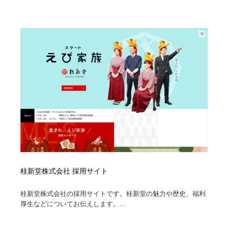
陶芸・窯・ガラス・木工・手工芸
材料：糸・布・紙・プラスチック・石・木材
38
材料：糸・布・紙・プラスチック・石・木材
工業・加工・技術・機械・電気
59
工業・加工・技術・機械・電気
宇宙
9
宇宙
日本の歴史・資料・伝統・将棋・囲碁
4
日本の歴史・資料・伝統・将棋・囲碁
動物園・水族館・公園・テーマパーク・アミューズメン
23
ト
動物園・水族館・公園・テーマパーク・アミューズメン
書籍・本屋・出版・作家・小説家・脚本家
58
ト
書籍・本屋・出版・作家・小説家・脚本家
ヘアサロン・美容院・理髪店・エステ
60
桂新堂株式会社 採用サイト
ヘアサロン・美容院・理髪店・エステ
自動車・船・飛行機・交通・自転車
71
桂新堂株式会社の採用サイトです。桂新堂の魅力や歴史、福利
厚生などについてお伝えします。...
自動車・船・飛行機・交通・自転車
ホテル・旅館・温泉・銭湯・サウナ
149