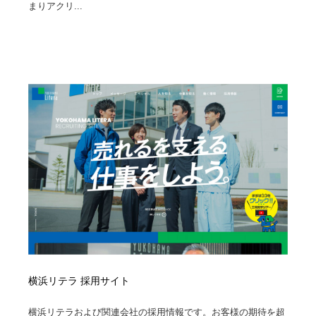
映画・アニメ・DVD・動画配信・放送・TV・ラジオ
音楽・アーティスト・楽器・舞台・演劇・ミュージカ
まりアクリ...
152
ル・ダンス
音楽・アーティスト・楽器・舞台・演劇・ミュージカ
芸能人・俳優・女優・タレント・モデル・芸能事務所
42
ル・ダンス
芸能人・俳優・女優・タレント・モデル・芸能事務所
キャンペーン・イベント・ワークショップ・コンペティ
77
ション
キャンペーン・イベント・ワークショップ・コンペティ
マッチングサービス
22
ション
マッチングサービス
アート・芸術・美術館・美術展・博物館・ギャラリー
383
アート・芸術・美術館・美術展・博物館・ギャラリー
鉛筆画・木炭画・デッサン・クロッキー
15
鉛筆画・木炭画・デッサン・クロッキー
グラフィティ・Graffiti・ストリートアート
4
グラフィティ・Graffiti・ストリートアート
GWD スタッフお気に入り
201
横浜リテラ 採用サイト
GWD スタッフお気に入り
Drawing Software / お絵かきソフト・アプリ・ブラシ
11
横浜リテラおよび関連会社の採用情報です。お客様の期待を超