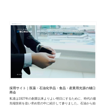
求人・採用・転職・就職・人材紹介
健康・医療・福祉・病院・歯医者・製薬・薬品
200
健康・医療・福祉・病院・歯医者・製薬・薬品
金融・銀行・投資・保険・M&A・商社
78
金融・銀行・投資・保険・M&A・商社
起業・事業支援・ボランティア・NPO
8
起業・事業支援・ボランティア・NPO
教育・スクール・保育・幼稚園・小中高・大学・専門学
173
校
教育・スクール・保育・幼稚園・小中高・大学・専門学
システム開発・IT・決済・アプリ・ソフトウェア
99
校
システム開発・IT・決済・アプリ・ソフトウェア
テクノロジー・AI・人工知能・スマートホーム・オンラ
74
イン
テクノロジー・AI・人工知能・スマートホーム・オンラ
日本伝統：着物・織物・舞踊・歌舞伎・茶道・華道・書
17
イン
道
採用サイト｜医薬・石油化学品・食品・産業用光源の樋口
商会
日本伝統：着物・織物・舞踊・歌舞伎・茶道・華道・書
映画・アニメ・DVD・動画配信・放送・TV・ラジオ
65
私達は1927年の創業以来よりよい明日にするために、時代の最
道
先端技術を追い求め世の中に紹介して参りました。石油から始