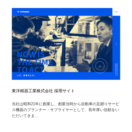
オフィス・シェアオフィス・コワーキング・シェアス
商業施設・商業ビル
33
ペース
商業施設・商業ビル
携帯電話・通信・サービス
15
携帯電話・通信・サービス
ファッション・洋服
511
ファッション・洋服
コスメ・化粧品・石鹸・シャンプー・ヘアケア・香水
220
コスメ・化粧品・石鹸・シャンプー・ヘアケア・香水
農業・林業・漁業・畜産・鉱業・燃料
54
農業・林業・漁業・畜産・鉱業・燃料
食品・飲料・酒・菓子
444
食品・飲料・酒・菓子
飲食・レストラン・カフェ
182
東洋精器工業株式会社 採用サイト
当社は昭和21年に創業し、創業当時から自動車の足廻りサービ
飲食・レストラン・カフェ
植物・花・ガーデニング・造園
42
ス機器のプランナー・サプライヤーとして、長年厚い信頼をい
ただいてきま...
植物・花・ガーデニング・造園
陶芸・窯・ガラス・木工・手工芸
34