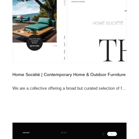
縫製・革製品・靴・鞄
55
縫製・革製品・靴・鞄
時計・腕時計
28
時計・腕時計
カメラ・レンズ
18
カメラ・レンズ
ジュエリー・装飾品
54
ジュエリー・装飾品
おもちゃ・ホビー・ゲーム
35
Home Société | Contemporary Home & Outdoor Furniture
おもちゃ・ホビー・ゲーム
アニメーション・キャラクターデザイン
23
We are a collective offering a broad but curated selection of f...
アニメーション・キャラクターデザイン
建築・空間・工務店・内装・店舗・環境デザイン
276
建築・空間・工務店・内装・店舗・環境デザイン
建設・住宅・不動産・倉庫
197
建設・住宅・不動産・倉庫
オフィス・シェアオフィス・コワーキング・シェアス
46
ペース