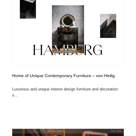
ホテル・旅館・温泉・銭湯・サウナ
旅行・観光・電車・航空会社
55
旅行・観光・電車・航空会社
アウトドア・キャンプ・登山
40
アウトドア・キャンプ・登山
スポーツ・スポーツ用品・トレーニング・ダイエット
71
スポーツ・スポーツ用品・トレーニング・ダイエット
ペット・トリミング
20
ペット・トリミング
ウェディング・結婚
38
Home of Unique Contemporary Furniture – von Heilig
ウェディング・結婚
育児・ベイビー・玩具・絵本
27
Luxurious and unique interior design furniture and decoration
育児・ベイビー・玩具・絵本
宗教・神社仏閣・禅・寺・神社
33
o...
宗教・神社仏閣・禅・寺・神社
法律・監査・税理士・弁護士・司法書士・行政
29
法律・監査・税理士・弁護士・司法書士・行政
求人・採用・転職・就職・人材紹介
379