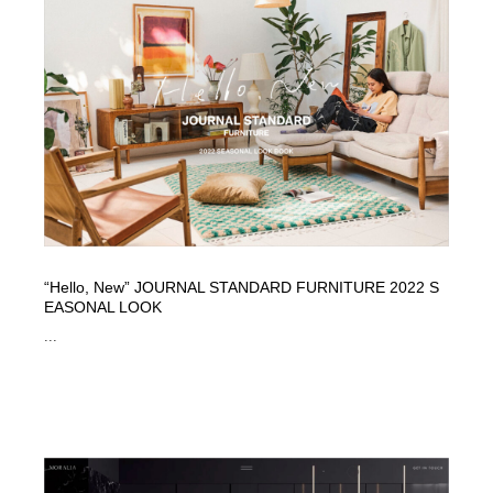
映画・アニメ・DVD・動画配信・放送・TV・ラジオ
音楽・アーティスト・楽器・舞台・演劇・ミュージカ
152
ル・ダンス
音楽・アーティスト・楽器・舞台・演劇・ミュージカ
芸能人・俳優・女優・タレント・モデル・芸能事務所
42
ル・ダンス
芸能人・俳優・女優・タレント・モデル・芸能事務所
キャンペーン・イベント・ワークショップ・コンペティ
77
ション
キャンペーン・イベント・ワークショップ・コンペティ
マッチングサービス
22
ション
マッチングサービス
アート・芸術・美術館・美術展・博物館・ギャラリー
383
“Hello, New” JOURNAL STANDARD FURNITURE 2022 S
EASONAL LOOK
アート・芸術・美術館・美術展・博物館・ギャラリー
鉛筆画・木炭画・デッサン・クロッキー
15
...
鉛筆画・木炭画・デッサン・クロッキー
グラフィティ・Graffiti・ストリートアート
4
グラフィティ・Graffiti・ストリートアート
GWD スタッフお気に入り
201
GWD スタッフお気に入り
Drawing Software / お絵かきソフト・アプリ・ブラシ
11