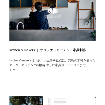
コーダー・エンジニア・デベロッパー
Javascript・WordPress・CSS・SEO・コーディング
97
Javascript・WordPress・CSS・SEO・コーディング
レンタルサーバー・クラウドサービス・ドメイン
10
レンタルサーバー・クラウドサービス・ドメイン
ネット通販・EC・オークション・フリマ
15
ネット通販・EC・オークション・フリマ
フリー素材・写真・モックアップ
41
フリー素材・写真・モックアップ
3D・CG・モーションデザイン
20
kitchen & makers ｜ オリジナルキッチン・家具制作
3D・CG・モーションデザイン
眼鏡・コンタクトレンズ・サングラス
30
kitchen&makersは大阪・天王寺を拠点に、無垢の木材を使った
オーダーキッチンの制作を中心に家具やインテリアまで、
トー...
眼鏡・コンタクトレンズ・サングラス
プロダクト・インテリア
139
プロダクト・インテリア
ライフスタイル・家具・生活雑貨・家電
320
ライフスタイル・家具・生活雑貨・家電
ネオンサイン・ネオン菅・オリジナル
7
ネオンサイン・ネオン菅・オリジナル