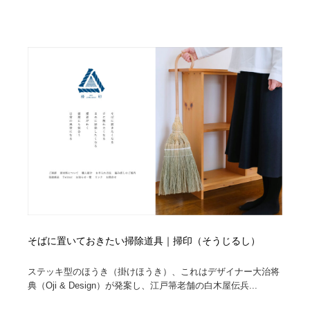
そばに置いておきたい掃除道具｜掃印（そうじるし）
ステッキ型のほうき（掛けほうき）、これはデザイナー大治将
典（Oji & Design）が発案し、江戸箒老舗の白木屋伝兵...