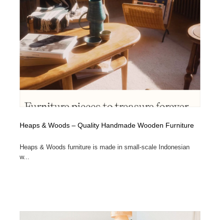
求人・採用・転職・就職・人材紹介
健康・医療・福祉・病院・歯医者・製薬・薬品
200
健康・医療・福祉・病院・歯医者・製薬・薬品
金融・銀行・投資・保険・M&A・商社
78
金融・銀行・投資・保険・M&A・商社
起業・事業支援・ボランティア・NPO
8
起業・事業支援・ボランティア・NPO
教育・スクール・保育・幼稚園・小中高・大学・専門学
173
校
教育・スクール・保育・幼稚園・小中高・大学・専門学
システム開発・IT・決済・アプリ・ソフトウェア
99
校
Heaps & Woods – Quality Handmade Wooden Furniture
システム開発・IT・決済・アプリ・ソフトウェア
テクノロジー・AI・人工知能・スマートホーム・オンラ
74
イン
Heaps & Woods furniture is made in small-scale Indonesian
w...
テクノロジー・AI・人工知能・スマートホーム・オンラ
日本伝統：着物・織物・舞踊・歌舞伎・茶道・華道・書
17
イン
道
日本伝統：着物・織物・舞踊・歌舞伎・茶道・華道・書
映画・アニメ・DVD・動画配信・放送・TV・ラジオ
65
道