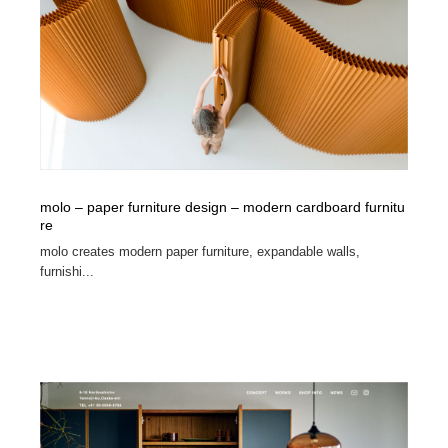
イラストレーター
コンテンツ・メディア制作会社
9
コンテンツ・メディア制作会社
フォント・フリーフォント / 書体
238
フォント・フリーフォント / 書体
レタリング・カリグラフィ・サイン・看板
31
レタリング・カリグラフィ・サイン・看板
編集・ライティング・コピーライター
19
molo – paper furniture design – modern cardboard furnitu
編集・ライティング・コピーライター
スタイリスト・ヘア＆メークアップ・プロップ・セット
re
18
デザイン
molo creates modern paper furniture, expandable walls,
furnishi...
スタイリスト・ヘア＆メークアップ・プロップ・セット
映像・クリエイター・プロダクション
164
デザイン
映像・クリエイター・プロダクション
撮影スタジオ・撮影用小物・背景ボード・リース・レン
20
タル
撮影スタジオ・撮影用小物・背景ボード・リース・レン
コーダー・エンジニア・デベロッパー
136
タル