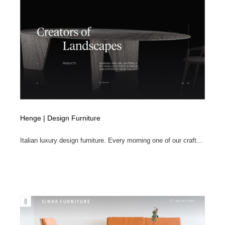
オフィス・シェアオフィス・コワーキング・シェアス
商業施設・商業ビル
33
ペース
商業施設・商業ビル
携帯電話・通信・サービス
15
携帯電話・通信・サービス
ファッション・洋服
511
ファッション・洋服
コスメ・化粧品・石鹸・シャンプー・ヘアケア・香水
220
コスメ・化粧品・石鹸・シャンプー・ヘアケア・香水
農業・林業・漁業・畜産・鉱業・燃料
54
Henge | Design Furniture
農業・林業・漁業・畜産・鉱業・燃料
食品・飲料・酒・菓子
444
Italian luxury design furniture. Every morning one of our craft...
食品・飲料・酒・菓子
飲食・レストラン・カフェ
181
飲食・レストラン・カフェ
植物・花・ガーデニング・造園
42
植物・花・ガーデニング・造園
陶芸・窯・ガラス・木工・手工芸
34