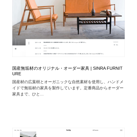
陶芸・窯・ガラス・木工・手工芸
材料：糸・布・紙・プラスチック・石・木材
38
材料：糸・布・紙・プラスチック・石・木材
工業・加工・技術・機械・電気
59
工業・加工・技術・機械・電気
宇宙
9
宇宙
日本の歴史・資料・伝統・将棋・囲碁
4
日本の歴史・資料・伝統・将棋・囲碁
動物園・水族館・公園・テーマパーク・アミューズメン
23
ト
国産無垢材のオリジナル・オーダー家具 | SINRA FURNIT
URE
動物園・水族館・公園・テーマパーク・アミューズメン
書籍・本屋・出版・作家・小説家・脚本家
58
国産材の広葉樹とオーガニックな自然素材を使用し、ハンドメ
ト
イドで無垢材の家具を製作しています。定番商品からオーダー
家具まで、ひと...
書籍・本屋・出版・作家・小説家・脚本家
ヘアサロン・美容院・理髪店・エステ
60
ヘアサロン・美容院・理髪店・エステ
自動車・船・飛行機・交通・自転車
71
自動車・船・飛行機・交通・自転車
ホテル・旅館・温泉・銭湯・サウナ
149