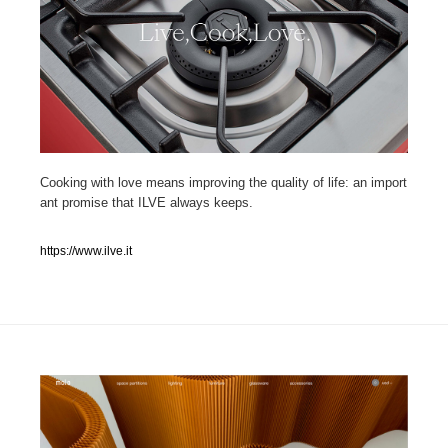
人気ランキング TOP100
業界別 登録Webサイト一覧
Web制作会社・プロダクション・デジタル
579
Web制作会社・プロダクション・デジタル
フォトグラファー・カメラマン・写真
257
Cooking with love means improving the quality of life: an import
ant promise that ILVE always keeps.
フォトグラファー・カメラマン・写真
広告・マーケティング・PR・企画・プロデュース
182
https://www.ilve.it
広告・マーケティング・PR・企画・プロデュース
ブランディング・コンサルティング
151
ブランディング・コンサルティング
グラフィックデザイン・デザイン事務所
485
グラフィックデザイン・デザイン事務所
印刷・製本・包装・グッズ
43
印刷・製本・包装・グッズ
イラストレーター
160