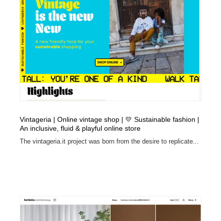
イラストレーター
コンテンツ・メディア制作会社
9
コンテンツ・メディア制作会社
フォント・フリーフォント / 書体
238
フォント・フリーフォント / 書体
レタリング・カリグラフィ・サイン・看板
31
レタリング・カリグラフィ・サイン・看板
編集・ライティング・コピーライター
19
編集・ライティング・コピーライター
スタイリスト・ヘア＆メークアップ・プロップ・セット
18
デザイン
Vintageria | Online vintage shop | 💛 Sustainable fashion |
An inclusive, fluid & playful online store
The vintageria.it project was born from the desire to replicate...
スタイリスト・ヘア＆メークアップ・プロップ・セット
映像・クリエイター・プロダクション
164
デザイン
映像・クリエイター・プロダクション
撮影スタジオ・撮影用小物・背景ボード・リース・レン
20
タル
撮影スタジオ・撮影用小物・背景ボード・リース・レン
コーダー・エンジニア・デベロッパー
136
タル