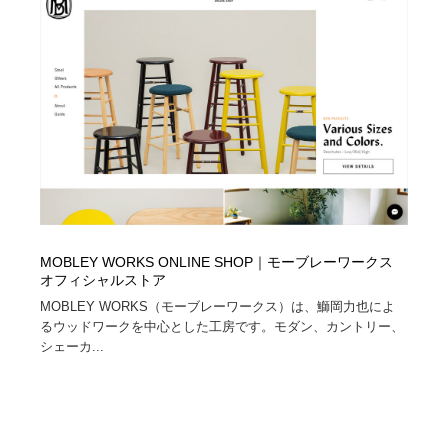
求人・採用・転職・就職・人材紹介
健康・医療・福祉・病院・歯医者・製薬・薬品
200
健康・医療・福祉・病院・歯医者・製薬・薬品
金融・銀行・投資・保険・M&A・商社
78
金融・銀行・投資・保険・M&A・商社
起業・事業支援・ボランティア・NPO
8
起業・事業支援・ボランティア・NPO
教育・スクール・保育・幼稚園・小中高・大学・専門学
173
校
教育・スクール・保育・幼稚園・小中高・大学・専門学
システム開発・IT・決済・アプリ・ソフトウェア
99
校
MOBLEY WORKS ONLINE SHOP｜モーブレーワークス
システム開発・IT・決済・アプリ・ソフトウェア
テクノロジー・AI・人工知能・スマートホーム・オンラ
74
オフィシャルストア
イン
MOBLEY WORKS（モーブレーワークス）は、鰤岡力也によ
るウッドワークを中心とした工房です。モダン、カントリー、
テクノロジー・AI・人工知能・スマートホーム・オンラ
日本伝統：着物・織物・舞踊・歌舞伎・茶道・華道・書
シェーカ...
17
イン
道
日本伝統：着物・織物・舞踊・歌舞伎・茶道・華道・書
映画・アニメ・DVD・動画配信・放送・TV・ラジオ
65
道