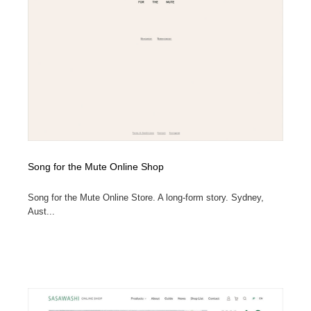
縫製・革製品・靴・鞄
55
縫製・革製品・靴・鞄
時計・腕時計
28
時計・腕時計
カメラ・レンズ
18
カメラ・レンズ
ジュエリー・装飾品
54
ジュエリー・装飾品
おもちゃ・ホビー・ゲーム
35
Song for the Mute Online Shop
おもちゃ・ホビー・ゲーム
アニメーション・キャラクターデザイン
23
Song for the Mute Online Store. A long-form story. Sydney,
アニメーション・キャラクターデザイン
建築・空間・工務店・内装・店舗・環境デザイン
276
Aust...
建築・空間・工務店・内装・店舗・環境デザイン
建設・住宅・不動産・倉庫
197
建設・住宅・不動産・倉庫
オフィス・シェアオフィス・コワーキング・シェアス
46
ペース