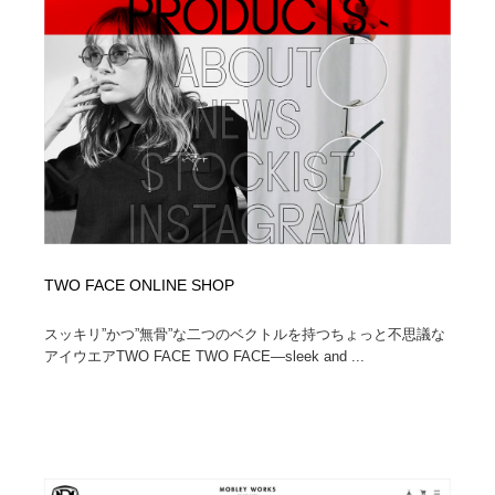
ホテル・旅館・温泉・銭湯・サウナ
旅行・観光・電車・航空会社
55
旅行・観光・電車・航空会社
アウトドア・キャンプ・登山
40
アウトドア・キャンプ・登山
スポーツ・スポーツ用品・トレーニング・ダイエット
71
スポーツ・スポーツ用品・トレーニング・ダイエット
ペット・トリミング
20
ペット・トリミング
ウェディング・結婚
38
TWO FACE ONLINE SHOP
ウェディング・結婚
育児・ベイビー・玩具・絵本
27
スッキリ”かつ”無骨”な二つのベクトルを持つちょっと不思議な
育児・ベイビー・玩具・絵本
宗教・神社仏閣・禅・寺・神社
33
アイウエアTWO FACE TWO FACE—sleek and ...
宗教・神社仏閣・禅・寺・神社
法律・監査・税理士・弁護士・司法書士・行政
29
法律・監査・税理士・弁護士・司法書士・行政
求人・採用・転職・就職・人材紹介
379