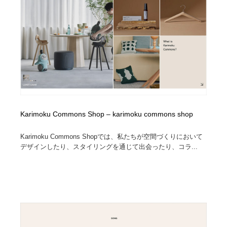
コーダー・エンジニア・デベロッパー
Javascript・WordPress・CSS・SEO・コーディング
97
Javascript・WordPress・CSS・SEO・コーディング
レンタルサーバー・クラウドサービス・ドメイン
10
レンタルサーバー・クラウドサービス・ドメイン
ネット通販・EC・オークション・フリマ
15
ネット通販・EC・オークション・フリマ
フリー素材・写真・モックアップ
41
フリー素材・写真・モックアップ
3D・CG・モーションデザイン
20
Karimoku Commons Shop – karimoku commons shop
3D・CG・モーションデザイン
眼鏡・コンタクトレンズ・サングラス
30
Karimoku Commons Shopでは、私たちが空間づくりにおいて
デザインしたり、スタイリングを通じて出会ったり、コラ...
眼鏡・コンタクトレンズ・サングラス
プロダクト・インテリア
139
プロダクト・インテリア
ライフスタイル・家具・生活雑貨・家電
320
ライフスタイル・家具・生活雑貨・家電
ネオンサイン・ネオン菅・オリジナル
7
ネオンサイン・ネオン菅・オリジナル