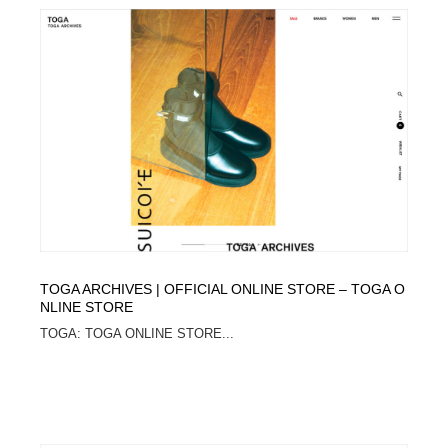
映画・アニメ・DVD・動画配信・放送・TV・ラジオ
音楽・アーティスト・楽器・舞台・演劇・ミュージカ
152
ル・ダンス
音楽・アーティスト・楽器・舞台・演劇・ミュージカ
芸能人・俳優・女優・タレント・モデル・芸能事務所
42
ル・ダンス
芸能人・俳優・女優・タレント・モデル・芸能事務所
キャンペーン・イベント・ワークショップ・コンペティ
77
ション
キャンペーン・イベント・ワークショップ・コンペティ
マッチングサービス
22
ション
マッチングサービス
アート・芸術・美術館・美術展・博物館・ギャラリー
383
アート・芸術・美術館・美術展・博物館・ギャラリー
鉛筆画・木炭画・デッサン・クロッキー
15
TOGA ARCHIVES | OFFICIAL ONLINE STORE – TOGA O
NLINE STORE
TOGA: TOGA ONLINE STORE...
鉛筆画・木炭画・デッサン・クロッキー
グラフィティ・Graffiti・ストリートアート
4
グラフィティ・Graffiti・ストリートアート
GWD スタッフお気に入り
201
GWD スタッフお気に入り
Drawing Software / お絵かきソフト・アプリ・ブラシ
11