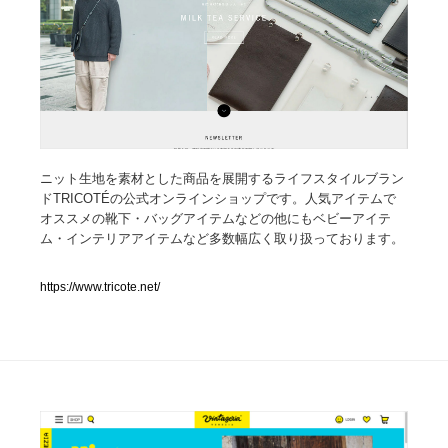
人気ランキング TOP100
業界別 登録Webサイト一覧
Web制作会社・プロダクション・デジタル
579
ニット生地を素材とした商品を展開するライフスタイルブラン
Web制作会社・プロダクション・デジタル
フォトグラファー・カメラマン・写真
257
ドTRICOTÉの公式オンラインショップです。人気アイテムで
オススメの靴下・バッグアイテムなどの他にもベビーアイテ
フォトグラファー・カメラマン・写真
広告・マーケティング・PR・企画・プロデュース
182
ム・インテリアアイテムなど多数幅広く取り扱っております。
広告・マーケティング・PR・企画・プロデュース
ブランディング・コンサルティング
151
https://www.tricote.net/
ブランディング・コンサルティング
グラフィックデザイン・デザイン事務所
485
グラフィックデザイン・デザイン事務所
印刷・製本・包装・グッズ
43
印刷・製本・包装・グッズ
イラストレーター
160