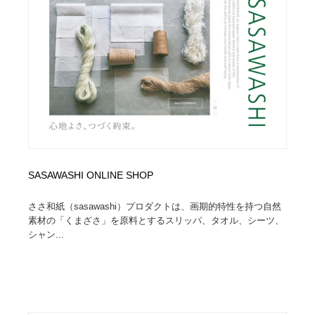
オフィス・シェアオフィス・コワーキング・シェアス
商業施設・商業ビル
33
ペース
商業施設・商業ビル
携帯電話・通信・サービス
15
携帯電話・通信・サービス
ファッション・洋服
511
ファッション・洋服
コスメ・化粧品・石鹸・シャンプー・ヘアケア・香水
220
コスメ・化粧品・石鹸・シャンプー・ヘアケア・香水
農業・林業・漁業・畜産・鉱業・燃料
54
SASAWASHI ONLINE SHOP
農業・林業・漁業・畜産・鉱業・燃料
食品・飲料・酒・菓子
444
ささ和紙（sasawashi）プロダクトは、画期的特性を持つ自然
食品・飲料・酒・菓子
飲食・レストラン・カフェ
181
素材の「くまざさ」を原料とするスリッパ、タオル、シーツ、
シャン...
飲食・レストラン・カフェ
植物・花・ガーデニング・造園
42
植物・花・ガーデニング・造園
陶芸・窯・ガラス・木工・手工芸
34