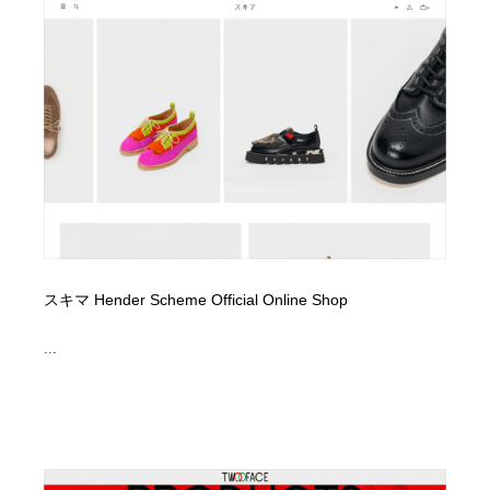
陶芸・窯・ガラス・木工・手工芸
材料：糸・布・紙・プラスチック・石・木材
38
材料：糸・布・紙・プラスチック・石・木材
工業・加工・技術・機械・電気
59
工業・加工・技術・機械・電気
宇宙
9
宇宙
日本の歴史・資料・伝統・将棋・囲碁
4
日本の歴史・資料・伝統・将棋・囲碁
動物園・水族館・公園・テーマパーク・アミューズメン
23
ト
動物園・水族館・公園・テーマパーク・アミューズメン
書籍・本屋・出版・作家・小説家・脚本家
58
スキマ Hender Scheme Official Online Shop
ト
書籍・本屋・出版・作家・小説家・脚本家
ヘアサロン・美容院・理髪店・エステ
60
...
ヘアサロン・美容院・理髪店・エステ
自動車・船・飛行機・交通・自転車
71
自動車・船・飛行機・交通・自転車
ホテル・旅館・温泉・銭湯・サウナ
149