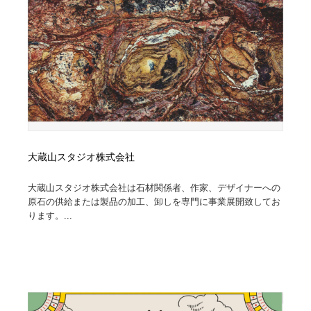
イラストレーター
コンテンツ・メディア制作会社
9
コンテンツ・メディア制作会社
フォント・フリーフォント / 書体
238
フォント・フリーフォント / 書体
レタリング・カリグラフィ・サイン・看板
31
レタリング・カリグラフィ・サイン・看板
編集・ライティング・コピーライター
19
編集・ライティング・コピーライター
スタイリスト・ヘア＆メークアップ・プロップ・セット
大蔵山スタジオ株式会社
18
デザイン
大蔵山スタジオ株式会社は石材関係者、作家、デザイナーへの
スタイリスト・ヘア＆メークアップ・プロップ・セット
原石の供給または製品の加工、卸しを専門に事業展開致してお
映像・クリエイター・プロダクション
164
デザイン
ります。...
映像・クリエイター・プロダクション
撮影スタジオ・撮影用小物・背景ボード・リース・レン
20
タル
撮影スタジオ・撮影用小物・背景ボード・リース・レン
コーダー・エンジニア・デベロッパー
136
タル