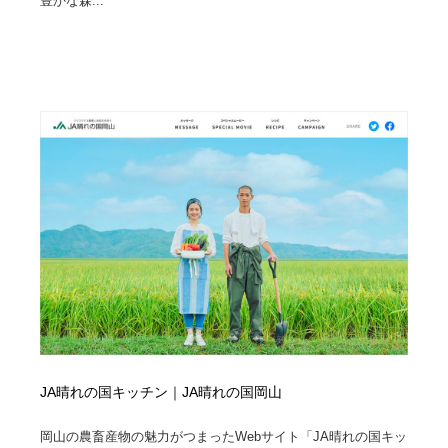
豊かな森...
Drawing Software / お絵かきソフト・アプリ・ブラシ
ニュース・マガジン・メディア・SNS・YouTube
346
ニュース・マガジン・メディア・SNS・YouTube
JA晴れの国キッチン｜JA晴れの国岡山
岡山の農畜産物の魅力がつまったWebサイト「JA晴れの国キッ