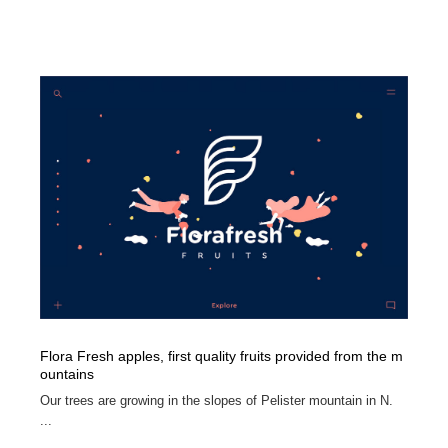
求人・採用・転職・就職・人材紹介
健康・医療・福祉・病院・歯医者・製薬・薬品
200
健康・医療・福祉・病院・歯医者・製薬・薬品
金融・銀行・投資・保険・M&A・商社
78
金融・銀行・投資・保険・M&A・商社
起業・事業支援・ボランティア・NPO
8
起業・事業支援・ボランティア・NPO
教育・スクール・保育・幼稚園・小中高・大学・専門学
173
校
教育・スクール・保育・幼稚園・小中高・大学・専門学
システム開発・IT・決済・アプリ・ソフトウェア
99
校
システム開発・IT・決済・アプリ・ソフトウェア
テクノロジー・AI・人工知能・スマートホーム・オンラ
74
イン
テクノロジー・AI・人工知能・スマートホーム・オンラ
日本伝統：着物・織物・舞踊・歌舞伎・茶道・華道・書
17
イン
Flora Fresh apples, first quality fruits provided from the m
道
ountains
Our trees are growing in the slopes of Pelister mountain in N.
日本伝統：着物・織物・舞踊・歌舞伎・茶道・華道・書
映画・アニメ・DVD・動画配信・放送・TV・ラジオ
65
...
道