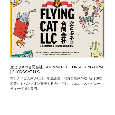
コーダー・エンジニア・デベロッパー
Javascript・WordPress・CSS・SEO・コーディング
97
Javascript・WordPress・CSS・SEO・コーディング
レンタルサーバー・クラウドサービス・ドメイン
10
レンタルサーバー・クラウドサービス・ドメイン
ネット通販・EC・オークション・フリマ
15
ネット通販・EC・オークション・フリマ
フリー素材・写真・モックアップ
41
フリー素材・写真・モックアップ
3D・CG・モーションデザイン
20
3D・CG・モーションデザイン
眼鏡・コンタクトレンズ・サングラス
30
空とぶネコ合同会社 E-COMMERCE CONSULTING FIRM
| FLYINGCAT LLC
眼鏡・コンタクトレンズ・サングラス
プロダクト・インテリア
139
空とぶネコ合同会社は、地域企業・地方自治体が取り組む6次
産業化をハンズオン支援する会社です。ウェルネス・ビュー
ティー領域を専門...
プロダクト・インテリア
ライフスタイル・家具・生活雑貨・家電
320
ライフスタイル・家具・生活雑貨・家電
ネオンサイン・ネオン菅・オリジナル
7
ネオンサイン・ネオン菅・オリジナル