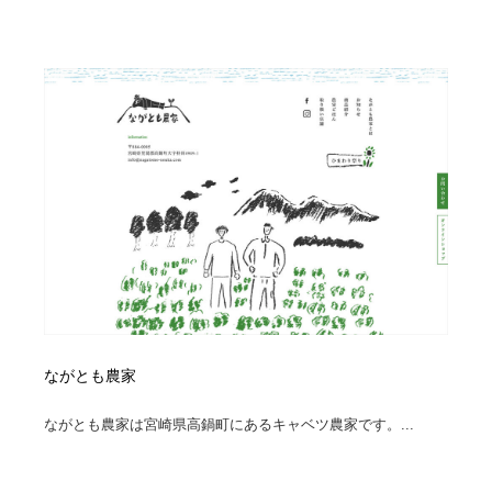
陶芸・窯・ガラス・木工・手工芸
材料：糸・布・紙・プラスチック・石・木材
38
材料：糸・布・紙・プラスチック・石・木材
工業・加工・技術・機械・電気
59
工業・加工・技術・機械・電気
宇宙
9
宇宙
日本の歴史・資料・伝統・将棋・囲碁
4
日本の歴史・資料・伝統・将棋・囲碁
動物園・水族館・公園・テーマパーク・アミューズメン
23
ト
動物園・水族館・公園・テーマパーク・アミューズメン
書籍・本屋・出版・作家・小説家・脚本家
58
ト
書籍・本屋・出版・作家・小説家・脚本家
ヘアサロン・美容院・理髪店・エステ
60
ながとも農家
ヘアサロン・美容院・理髪店・エステ
自動車・船・飛行機・交通・自転車
71
ながとも農家は宮崎県高鍋町にあるキャベツ農家です。...
自動車・船・飛行機・交通・自転車
ホテル・旅館・温泉・銭湯・サウナ
149