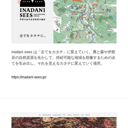
人気ランキング TOP100
業界別 登録Webサイト一覧
Web制作会社・プロダクション・デジタル
579
Web制作会社・プロダクション・デジタル
inadani sees は「企てをカタチ」に変えていく。農と森や伊那
フォトグラファー・カメラマン・写真
257
谷の自然資源を生かして、持続可能な地域を想像するための企
てを生み出し、それを見えるカタチに変えていく場所。
フォトグラファー・カメラマン・写真
広告・マーケティング・PR・企画・プロデュース
182
https://inadani-sees.jp/
広告・マーケティング・PR・企画・プロデュース
ブランディング・コンサルティング
151
ブランディング・コンサルティング
グラフィックデザイン・デザイン事務所
485
グラフィックデザイン・デザイン事務所
印刷・製本・包装・グッズ
43
印刷・製本・包装・グッズ
イラストレーター
160