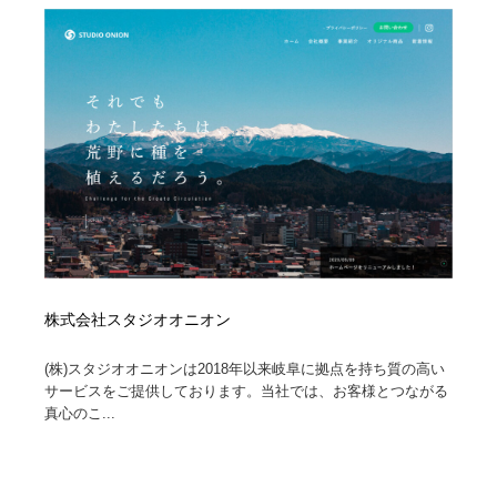
縫製・革製品・靴・鞄
55
縫製・革製品・靴・鞄
時計・腕時計
28
時計・腕時計
カメラ・レンズ
18
カメラ・レンズ
ジュエリー・装飾品
54
ジュエリー・装飾品
おもちゃ・ホビー・ゲーム
35
おもちゃ・ホビー・ゲーム
アニメーション・キャラクターデザイン
23
株式会社スタジオオニオン
アニメーション・キャラクターデザイン
建築・空間・工務店・内装・店舗・環境デザイン
276
(株)スタジオオニオンは2018年以来岐阜に拠点を持ち質の高い
建築・空間・工務店・内装・店舗・環境デザイン
建設・住宅・不動産・倉庫
197
サービスをご提供しております。当社では、お客様とつながる
真心のこ...
建設・住宅・不動産・倉庫
オフィス・シェアオフィス・コワーキング・シェアス
46
ペース