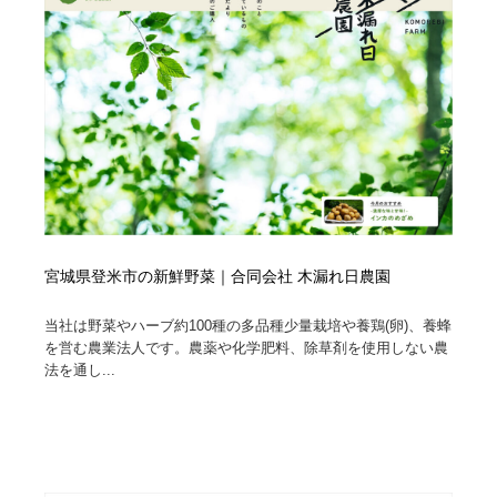
宮城県登米市の新鮮野菜｜合同会社 木漏れ日農園
当社は野菜やハーブ約100種の多品種少量栽培や養鶏(卵)、養蜂
を営む農業法人です。農薬や化学肥料、除草剤を使用しない農
法を通し...