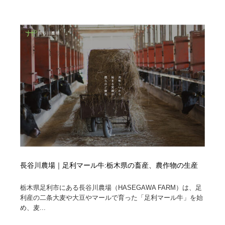
ホテル・旅館・温泉・銭湯・サウナ
旅行・観光・電車・航空会社
55
旅行・観光・電車・航空会社
アウトドア・キャンプ・登山
40
アウトドア・キャンプ・登山
スポーツ・スポーツ用品・トレーニング・ダイエット
71
スポーツ・スポーツ用品・トレーニング・ダイエット
ペット・トリミング
20
ペット・トリミング
ウェディング・結婚
38
ウェディング・結婚
育児・ベイビー・玩具・絵本
27
育児・ベイビー・玩具・絵本
宗教・神社仏閣・禅・寺・神社
33
長谷川農場｜足利マール牛:栃木県の畜産、農作物の生産
宗教・神社仏閣・禅・寺・神社
法律・監査・税理士・弁護士・司法書士・行政
29
栃木県足利市にある長谷川農場（HASEGAWA FARM）は、足
利産の二条大麦や大豆やマールで育った「足利マール牛」を始
法律・監査・税理士・弁護士・司法書士・行政
求人・採用・転職・就職・人材紹介
379
め、麦...