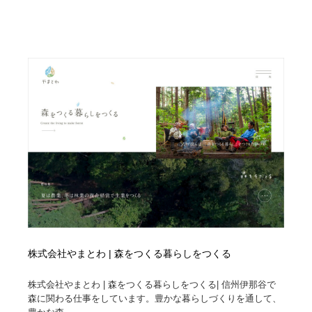
映画・アニメ・DVD・動画配信・放送・TV・ラジオ
音楽・アーティスト・楽器・舞台・演劇・ミュージカ
152
ル・ダンス
音楽・アーティスト・楽器・舞台・演劇・ミュージカ
芸能人・俳優・女優・タレント・モデル・芸能事務所
42
ル・ダンス
芸能人・俳優・女優・タレント・モデル・芸能事務所
キャンペーン・イベント・ワークショップ・コンペティ
77
ション
キャンペーン・イベント・ワークショップ・コンペティ
マッチングサービス
22
ション
マッチングサービス
アート・芸術・美術館・美術展・博物館・ギャラリー
383
アート・芸術・美術館・美術展・博物館・ギャラリー
鉛筆画・木炭画・デッサン・クロッキー
15
鉛筆画・木炭画・デッサン・クロッキー
グラフィティ・Graffiti・ストリートアート
4
株式会社やまとわ | 森をつくる暮らしをつくる
グラフィティ・Graffiti・ストリートアート
GWD スタッフお気に入り
201
株式会社やまとわ | 森をつくる暮らしをつくる| 信州伊那谷で
森に関わる仕事をしています。豊かな暮らしづくりを通して、
GWD スタッフお気に入り
Drawing Software / お絵かきソフト・アプリ・ブラシ
11