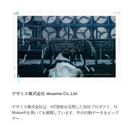
オフィス・シェアオフィス・コワーキング・シェアス
商業施設・商業ビル
33
ペース
商業施設・商業ビル
携帯電話・通信・サービス
15
携帯電話・通信・サービス
ファッション・洋服
511
ファッション・洋服
コスメ・化粧品・石鹸・シャンプー・ヘアケア・香水
220
コスメ・化粧品・石鹸・シャンプー・ヘアケア・香水
農業・林業・漁業・畜産・鉱業・燃料
54
農業・林業・漁業・畜産・鉱業・燃料
食品・飲料・酒・菓子
444
食品・飲料・酒・菓子
飲食・レストラン・カフェ
182
デザミス株式会社 desamis Co.,Ltd.
飲食・レストラン・カフェ
植物・花・ガーデニング・造園
42
デザミス株式会社は、IoT技術を活用した自社プロダクト、U-
Motion®を用いてを展開しています。牛の行動データをビッグ
デー...
植物・花・ガーデニング・造園
陶芸・窯・ガラス・木工・手工芸
34