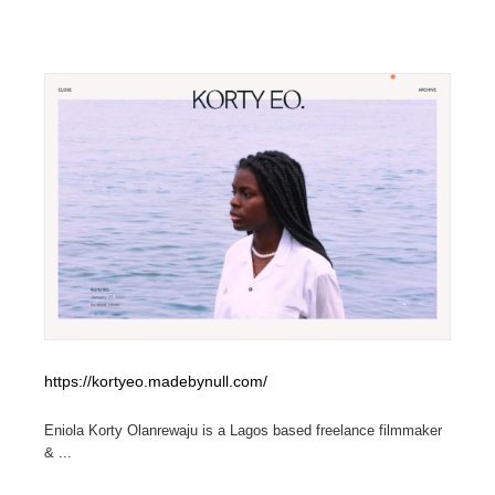
https://kortyeo.madebynull.com/
Eniola Korty Olanrewaju is a Lagos based freelance filmmaker
& ...