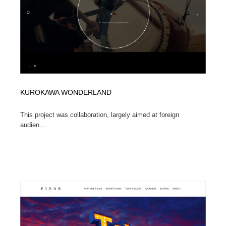
イラストレーター
コンテンツ・メディア制作会社
9
コンテンツ・メディア制作会社
フォント・フリーフォント / 書体
238
フォント・フリーフォント / 書体
レタリング・カリグラフィ・サイン・看板
31
レタリング・カリグラフィ・サイン・看板
編集・ライティング・コピーライター
19
KUROKAWA WONDERLAND
編集・ライティング・コピーライター
スタイリスト・ヘア＆メークアップ・プロップ・セット
This project was collaboration, largely aimed at foreign
18
デザイン
audien...
スタイリスト・ヘア＆メークアップ・プロップ・セット
映像・クリエイター・プロダクション
164
デザイン
映像・クリエイター・プロダクション
撮影スタジオ・撮影用小物・背景ボード・リース・レン
20
タル
撮影スタジオ・撮影用小物・背景ボード・リース・レン
コーダー・エンジニア・デベロッパー
136
タル