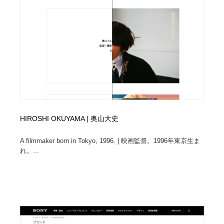
Drawing Software / お絵かきソフト・アプリ・ブラシ
ニュース・マガジン・メディア・SNS・YouTube
346
ニュース・マガジン・メディア・SNS・YouTube
HIROSHI OKUYAMA | 奥山大史
A filmmaker born in Tokyo, 1996. | 映画監督。1996年東京生ま
れ。...