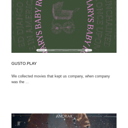
求人・採用・転職・就職・人材紹介
健康・医療・福祉・病院・歯医者・製薬・薬品
200
健康・医療・福祉・病院・歯医者・製薬・薬品
金融・銀行・投資・保険・M&A・商社
78
金融・銀行・投資・保険・M&A・商社
起業・事業支援・ボランティア・NPO
8
起業・事業支援・ボランティア・NPO
教育・スクール・保育・幼稚園・小中高・大学・専門学
173
校
教育・スクール・保育・幼稚園・小中高・大学・専門学
GUSTO.PLAY
システム開発・IT・決済・アプリ・ソフトウェア
99
校
We collected movies that kept us company, when company
システム開発・IT・決済・アプリ・ソフトウェア
テクノロジー・AI・人工知能・スマートホーム・オンラ
74
was the ...
イン
テクノロジー・AI・人工知能・スマートホーム・オンラ
日本伝統：着物・織物・舞踊・歌舞伎・茶道・華道・書
17
イン
道
日本伝統：着物・織物・舞踊・歌舞伎・茶道・華道・書
映画・アニメ・DVD・動画配信・放送・TV・ラジオ
65
道