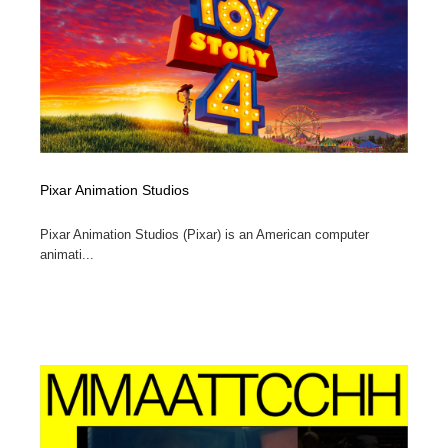
コーダー・エンジニア・デベロッパー
Javascript・WordPress・CSS・SEO・コーディング
97
Javascript・WordPress・CSS・SEO・コーディング
レンタルサーバー・クラウドサービス・ドメイン
10
レンタルサーバー・クラウドサービス・ドメイン
ネット通販・EC・オークション・フリマ
15
ネット通販・EC・オークション・フリマ
フリー素材・写真・モックアップ
41
Pixar Animation Studios
フリー素材・写真・モックアップ
3D・CG・モーションデザイン
21
Pixar Animation Studios (Pixar) is an American computer
3D・CG・モーションデザイン
眼鏡・コンタクトレンズ・サングラス
30
animati...
眼鏡・コンタクトレンズ・サングラス
プロダクト・インテリア
139
プロダクト・インテリア
ライフスタイル・家具・生活雑貨・家電
320
ライフスタイル・家具・生活雑貨・家電
ネオンサイン・ネオン菅・オリジナル
7
ネオンサイン・ネオン菅・オリジナル