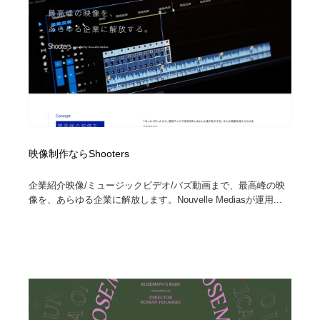
ホテル・旅館・温泉・銭湯・サウナ
旅行・観光・電車・航空会社
55
旅行・観光・電車・航空会社
アウトドア・キャンプ・登山
40
アウトドア・キャンプ・登山
スポーツ・スポーツ用品・トレーニング・ダイエット
71
スポーツ・スポーツ用品・トレーニング・ダイエット
ペット・トリミング
20
ペット・トリミング
ウェディング・結婚
38
映像制作ならShooters
企業紹介映像/ミュージックビデオ/バズ動画まで、最高峰の映
ウェディング・結婚
育児・ベイビー・玩具・絵本
27
像を、あらゆる企業に解放します。Nouvelle Mediasが運用...
育児・ベイビー・玩具・絵本
宗教・神社仏閣・禅・寺・神社
33
宗教・神社仏閣・禅・寺・神社
法律・監査・税理士・弁護士・司法書士・行政
29
法律・監査・税理士・弁護士・司法書士・行政
求人・採用・転職・就職・人材紹介
379