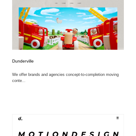
オフィス・シェアオフィス・コワーキング・シェアス
商業施設・商業ビル
33
ペース
商業施設・商業ビル
携帯電話・通信・サービス
15
携帯電話・通信・サービス
ファッション・洋服
511
ファッション・洋服
コスメ・化粧品・石鹸・シャンプー・ヘアケア・香水
220
Dunderville
コスメ・化粧品・石鹸・シャンプー・ヘアケア・香水
農業・林業・漁業・畜産・鉱業・燃料
54
We offer brands and agencies concept-to-completion moving
農業・林業・漁業・畜産・鉱業・燃料
食品・飲料・酒・菓子
444
conte...
食品・飲料・酒・菓子
飲食・レストラン・カフェ
182
飲食・レストラン・カフェ
植物・花・ガーデニング・造園
42
植物・花・ガーデニング・造園
陶芸・窯・ガラス・木工・手工芸
34