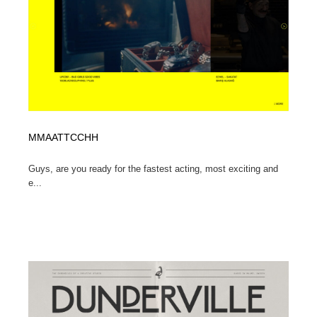
縫製・革製品・靴・鞄
55
縫製・革製品・靴・鞄
時計・腕時計
28
時計・腕時計
カメラ・レンズ
18
カメラ・レンズ
ジュエリー・装飾品
54
MMAATTCCHH
ジュエリー・装飾品
おもちゃ・ホビー・ゲーム
35
Guys, are you ready for the fastest acting, most exciting and
おもちゃ・ホビー・ゲーム
アニメーション・キャラクターデザイン
23
e...
アニメーション・キャラクターデザイン
建築・空間・工務店・内装・店舗・環境デザイン
276
建築・空間・工務店・内装・店舗・環境デザイン
建設・住宅・不動産・倉庫
197
建設・住宅・不動産・倉庫
オフィス・シェアオフィス・コワーキング・シェアス
46
ペース