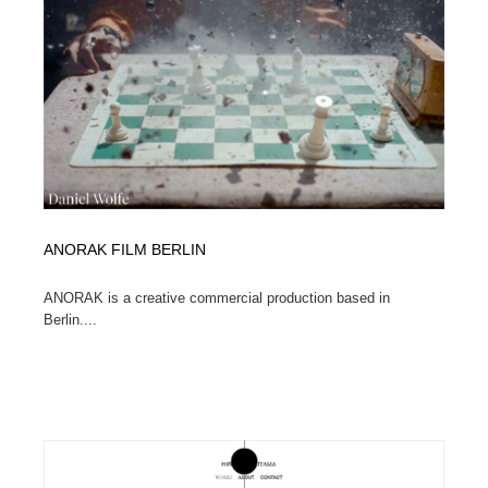
映画・アニメ・DVD・動画配信・放送・TV・ラジオ
音楽・アーティスト・楽器・舞台・演劇・ミュージカ
152
ル・ダンス
音楽・アーティスト・楽器・舞台・演劇・ミュージカ
芸能人・俳優・女優・タレント・モデル・芸能事務所
42
ル・ダンス
芸能人・俳優・女優・タレント・モデル・芸能事務所
キャンペーン・イベント・ワークショップ・コンペティ
77
ション
キャンペーン・イベント・ワークショップ・コンペティ
マッチングサービス
22
ション
ANORAK FILM BERLIN
マッチングサービス
アート・芸術・美術館・美術展・博物館・ギャラリー
383
ANORAK is a creative commercial production based in
アート・芸術・美術館・美術展・博物館・ギャラリー
鉛筆画・木炭画・デッサン・クロッキー
15
Berlin....
鉛筆画・木炭画・デッサン・クロッキー
グラフィティ・Graffiti・ストリートアート
4
グラフィティ・Graffiti・ストリートアート
GWD スタッフお気に入り
201
GWD スタッフお気に入り
Drawing Software / お絵かきソフト・アプリ・ブラシ
11