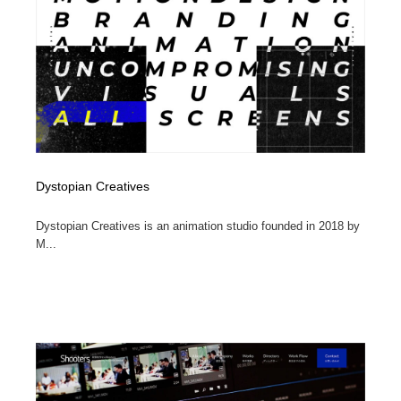
陶芸・窯・ガラス・木工・手工芸
材料：糸・布・紙・プラスチック・石・木材
38
材料：糸・布・紙・プラスチック・石・木材
工業・加工・技術・機械・電気
59
工業・加工・技術・機械・電気
宇宙
9
宇宙
日本の歴史・資料・伝統・将棋・囲碁
4
日本の歴史・資料・伝統・将棋・囲碁
動物園・水族館・公園・テーマパーク・アミューズメン
Dystopian Creatives
23
ト
Dystopian Creatives is an animation studio founded in 2018 by
動物園・水族館・公園・テーマパーク・アミューズメン
書籍・本屋・出版・作家・小説家・脚本家
58
M...
ト
書籍・本屋・出版・作家・小説家・脚本家
ヘアサロン・美容院・理髪店・エステ
60
ヘアサロン・美容院・理髪店・エステ
自動車・船・飛行機・交通・自転車
71
自動車・船・飛行機・交通・自転車
ホテル・旅館・温泉・銭湯・サウナ
149