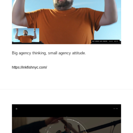
人気ランキング TOP100
業界別 登録Webサイト一覧
Web制作会社・プロダクション・デジタル
579
Big agency thinking, small agency attitude.
Web制作会社・プロダクション・デジタル
フォトグラファー・カメラマン・写真
257
https://inkfishnyc.com/
フォトグラファー・カメラマン・写真
広告・マーケティング・PR・企画・プロデュース
182
広告・マーケティング・PR・企画・プロデュース
ブランディング・コンサルティング
151
ブランディング・コンサルティング
グラフィックデザイン・デザイン事務所
485
グラフィックデザイン・デザイン事務所
印刷・製本・包装・グッズ
43
印刷・製本・包装・グッズ
イラストレーター
160