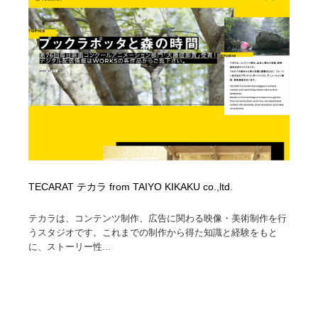
イラストレーター
コンテンツ・メディア制作会社
9
コンテンツ・メディア制作会社
フォント・フリーフォント / 書体
238
フォント・フリーフォント / 書体
レタリング・カリグラフィ・サイン・看板
31
レタリング・カリグラフィ・サイン・看板
編集・ライティング・コピーライター
19
編集・ライティング・コピーライター
スタイリスト・ヘア＆メークアップ・プロップ・セット
18
デザイン
TECARAT テカラ from TAIYO KIKAKU co.,ltd.
スタイリスト・ヘア＆メークアップ・プロップ・セット
映像・クリエイター・プロダクション
164
テカラは、コンテンツ制作、広告に関わる映像・美術制作を行
デザイン
うスタジオです。これまでの制作から得た知識と経験をもと
映像・クリエイター・プロダクション
撮影スタジオ・撮影用小物・背景ボード・リース・レン
に、ストーリー性...
20
タル
撮影スタジオ・撮影用小物・背景ボード・リース・レン
コーダー・エンジニア・デベロッパー
136
タル