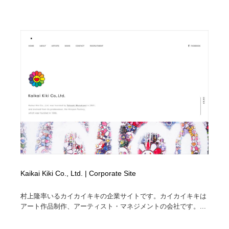
オフィス・シェアオフィス・コワーキング・シェアス
商業施設・商業ビル
33
ペース
商業施設・商業ビル
携帯電話・通信・サービス
15
携帯電話・通信・サービス
ファッション・洋服
511
ファッション・洋服
コスメ・化粧品・石鹸・シャンプー・ヘアケア・香水
220
コスメ・化粧品・石鹸・シャンプー・ヘアケア・香水
農業・林業・漁業・畜産・鉱業・燃料
54
農業・林業・漁業・畜産・鉱業・燃料
食品・飲料・酒・菓子
444
食品・飲料・酒・菓子
飲食・レストラン・カフェ
182
Kaikai Kiki Co., Ltd. | Corporate Site
飲食・レストラン・カフェ
植物・花・ガーデニング・造園
42
村上隆率いるカイカイキキの企業サイトです。カイカイキキは
植物・花・ガーデニング・造園
陶芸・窯・ガラス・木工・手工芸
34
アート作品制作、アーティスト・マネジメントの会社です。...