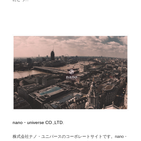
求人・採用・転職・就職・人材紹介
健康・医療・福祉・病院・歯医者・製薬・薬品
200
健康・医療・福祉・病院・歯医者・製薬・薬品
金融・銀行・投資・保険・M&A・商社
78
金融・銀行・投資・保険・M&A・商社
起業・事業支援・ボランティア・NPO
8
起業・事業支援・ボランティア・NPO
教育・スクール・保育・幼稚園・小中高・大学・専門学
173
校
教育・スクール・保育・幼稚園・小中高・大学・専門学
システム開発・IT・決済・アプリ・ソフトウェア
99
校
システム開発・IT・決済・アプリ・ソフトウェア
テクノロジー・AI・人工知能・スマートホーム・オンラ
74
イン
テクノロジー・AI・人工知能・スマートホーム・オンラ
日本伝統：着物・織物・舞踊・歌舞伎・茶道・華道・書
17
イン
道
nano・universe CO.,LTD.
日本伝統：着物・織物・舞踊・歌舞伎・茶道・華道・書
映画・アニメ・DVD・動画配信・放送・TV・ラジオ
65
道
株式会社ナノ・ユニバースのコーポレートサイトです。nano・