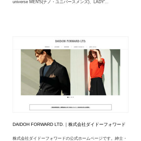
universe MEN'S(ナノ・ユニバースメンズ)、LADY'...
映画・アニメ・DVD・動画配信・放送・TV・ラジオ
音楽・アーティスト・楽器・舞台・演劇・ミュージカ
152
ル・ダンス
音楽・アーティスト・楽器・舞台・演劇・ミュージカ
芸能人・俳優・女優・タレント・モデル・芸能事務所
42
ル・ダンス
芸能人・俳優・女優・タレント・モデル・芸能事務所
キャンペーン・イベント・ワークショップ・コンペティ
77
ション
キャンペーン・イベント・ワークショップ・コンペティ
マッチングサービス
22
ション
マッチングサービス
アート・芸術・美術館・美術展・博物館・ギャラリー
383
アート・芸術・美術館・美術展・博物館・ギャラリー
鉛筆画・木炭画・デッサン・クロッキー
15
鉛筆画・木炭画・デッサン・クロッキー
グラフィティ・Graffiti・ストリートアート
4
グラフィティ・Graffiti・ストリートアート
GWD スタッフお気に入り
201
DAIDOH FORWARD LTD.｜株式会社ダイドーフォワード
GWD スタッフお気に入り
Drawing Software / お絵かきソフト・アプリ・ブラシ
11
株式会社ダイドーフォワードの公式ホームページです。紳士・