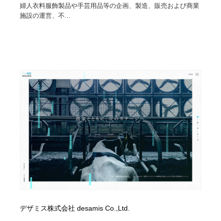
婦人衣料服飾製品や手芸用品等の企画、製造、販売および商業
施設の運営、不...
Drawing Software / お絵かきソフト・アプリ・ブラシ
ニュース・マガジン・メディア・SNS・YouTube
346
ニュース・マガジン・メディア・SNS・YouTube
デザミス株式会社 desamis Co.,Ltd.