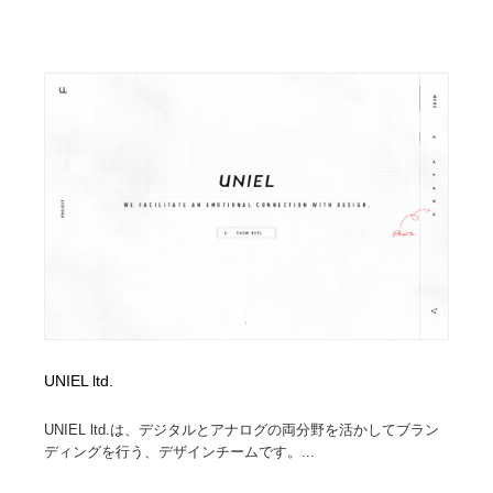
陶芸・窯・ガラス・木工・手工芸
材料：糸・布・紙・プラスチック・石・木材
38
材料：糸・布・紙・プラスチック・石・木材
工業・加工・技術・機械・電気
59
工業・加工・技術・機械・電気
宇宙
9
宇宙
日本の歴史・資料・伝統・将棋・囲碁
4
日本の歴史・資料・伝統・将棋・囲碁
動物園・水族館・公園・テーマパーク・アミューズメン
23
ト
動物園・水族館・公園・テーマパーク・アミューズメン
書籍・本屋・出版・作家・小説家・脚本家
58
ト
書籍・本屋・出版・作家・小説家・脚本家
ヘアサロン・美容院・理髪店・エステ
60
UNIEL ltd.
ヘアサロン・美容院・理髪店・エステ
自動車・船・飛行機・交通・自転車
71
UNIEL ltd.は、デジタルとアナログの両分野を活かしてブラン
ディングを行う、デザインチームです。...
自動車・船・飛行機・交通・自転車
ホテル・旅館・温泉・銭湯・サウナ
149