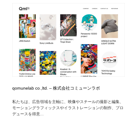
コーダー・エンジニア・デベロッパー
Javascript・WordPress・CSS・SEO・コーディング
97
Javascript・WordPress・CSS・SEO・コーディング
レンタルサーバー・クラウドサービス・ドメイン
10
レンタルサーバー・クラウドサービス・ドメイン
ネット通販・EC・オークション・フリマ
15
ネット通販・EC・オークション・フリマ
フリー素材・写真・モックアップ
41
フリー素材・写真・モックアップ
3D・CG・モーションデザイン
21
3D・CG・モーションデザイン
眼鏡・コンタクトレンズ・サングラス
30
qomunelab co.,ltd. – 株式会社コミューンラボ
眼鏡・コンタクトレンズ・サングラス
プロダクト・インテリア
139
私たちは、広告領域を主軸に、映像やスチールの撮影と編集、
プロダクト・インテリア
ライフスタイル・家具・生活雑貨・家電
321
モーショングラフィックスやイラストレーションの制作、プロ
デュースを得意...
ライフスタイル・家具・生活雑貨・家電
ネオンサイン・ネオン菅・オリジナル
7
ネオンサイン・ネオン菅・オリジナル