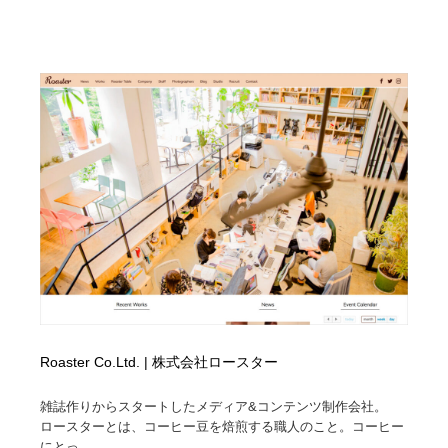
ホテル・旅館・温泉・銭湯・サウナ
旅行・観光・電車・航空会社
55
旅行・観光・電車・航空会社
アウトドア・キャンプ・登山
40
アウトドア・キャンプ・登山
スポーツ・スポーツ用品・トレーニング・ダイエット
71
スポーツ・スポーツ用品・トレーニング・ダイエット
ペット・トリミング
20
ペット・トリミング
ウェディング・結婚
38
ウェディング・結婚
育児・ベイビー・玩具・絵本
27
育児・ベイビー・玩具・絵本
宗教・神社仏閣・禅・寺・神社
33
宗教・神社仏閣・禅・寺・神社
法律・監査・税理士・弁護士・司法書士・行政
29
Roaster Co.Ltd. | 株式会社ロースター
雑誌作りからスタートしたメディア&コンテンツ制作会社。
法律・監査・税理士・弁護士・司法書士・行政
求人・採用・転職・就職・人材紹介
379
ロースターとは、コーヒー豆を焙煎する職人のこと。コーヒー
にとっ...