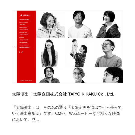
縫製・革製品・靴・鞄
55
縫製・革製品・靴・鞄
時計・腕時計
28
時計・腕時計
カメラ・レンズ
18
カメラ・レンズ
ジュエリー・装飾品
54
ジュエリー・装飾品
おもちゃ・ホビー・ゲーム
35
おもちゃ・ホビー・ゲーム
アニメーション・キャラクターデザイン
23
アニメーション・キャラクターデザイン
建築・空間・工務店・内装・店舗・環境デザイン
276
太陽演出｜太陽企画株式会社 TAIYO KIKAKU Co., Ltd.
建築・空間・工務店・内装・店舗・環境デザイン
建設・住宅・不動産・倉庫
197
「太陽演出」は、その名の通り『太陽企画を演出で引っ張って
いく演出家集団』です。CMや、Webムービーなど様々な映像
建設・住宅・不動産・倉庫
オフィス・シェアオフィス・コワーキング・シェアス
において、見...
46
ペース