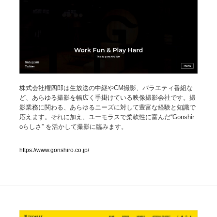
人気ランキング TOP100
業界別 登録Webサイト一覧
Web制作会社・プロダクション・デジタル
579
Web制作会社・プロダクション・デジタル
株式会社権四郎は生放送の中継やCM撮影、バラエティ番組な
フォトグラファー・カメラマン・写真
257
ど、あらゆる撮影を幅広く手掛けている映像撮影会社です。撮
影業務に関わる、あらゆるニーズに対して豊富な経験と知識で
フォトグラファー・カメラマン・写真
広告・マーケティング・PR・企画・プロデュース
182
応えます。それに加え、ユーモラスで柔軟性に富んだ“Gonshir
oらしさ” を活かして撮影に臨みます。
広告・マーケティング・PR・企画・プロデュース
ブランディング・コンサルティング
151
https://www.gonshiro.co.jp/
ブランディング・コンサルティング
グラフィックデザイン・デザイン事務所
485
グラフィックデザイン・デザイン事務所
印刷・製本・包装・グッズ
43
印刷・製本・包装・グッズ
イラストレーター
160