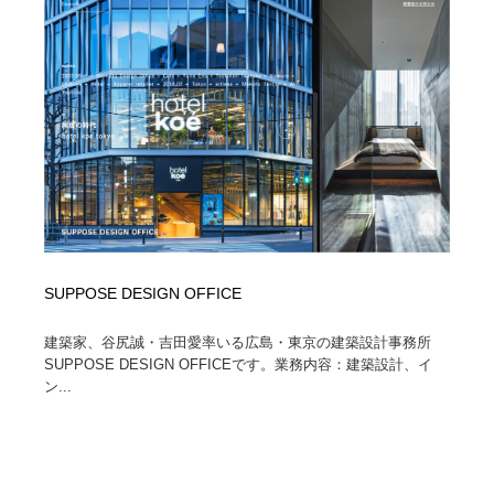
陶芸・窯・ガラス・木工・手工芸
材料：糸・布・紙・プラスチック・石・木材
38
材料：糸・布・紙・プラスチック・石・木材
工業・加工・技術・機械・電気
59
工業・加工・技術・機械・電気
宇宙
9
宇宙
日本の歴史・資料・伝統・将棋・囲碁
4
日本の歴史・資料・伝統・将棋・囲碁
動物園・水族館・公園・テーマパーク・アミューズメン
23
ト
動物園・水族館・公園・テーマパーク・アミューズメン
SUPPOSE DESIGN OFFICE
書籍・本屋・出版・作家・小説家・脚本家
58
ト
建築家、谷尻誠・吉田愛率いる広島・東京の建築設計事務所
書籍・本屋・出版・作家・小説家・脚本家
ヘアサロン・美容院・理髪店・エステ
60
SUPPOSE DESIGN OFFICEです。業務内容：建築設計、イ
ン...
ヘアサロン・美容院・理髪店・エステ
自動車・船・飛行機・交通・自転車
71
自動車・船・飛行機・交通・自転車
ホテル・旅館・温泉・銭湯・サウナ
149