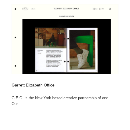
ホテル・旅館・温泉・銭湯・サウナ
旅行・観光・電車・航空会社
55
旅行・観光・電車・航空会社
アウトドア・キャンプ・登山
40
アウトドア・キャンプ・登山
スポーツ・スポーツ用品・トレーニング・ダイエット
71
スポーツ・スポーツ用品・トレーニング・ダイエット
ペット・トリミング
20
ペット・トリミング
ウェディング・結婚
38
ウェディング・結婚
育児・ベイビー・玩具・絵本
27
Garrett Elizabeth Office
育児・ベイビー・玩具・絵本
宗教・神社仏閣・禅・寺・神社
33
G.E.O. is the New York based creative partnership of and .
宗教・神社仏閣・禅・寺・神社
Our...
法律・監査・税理士・弁護士・司法書士・行政
29
法律・監査・税理士・弁護士・司法書士・行政
求人・採用・転職・就職・人材紹介
379