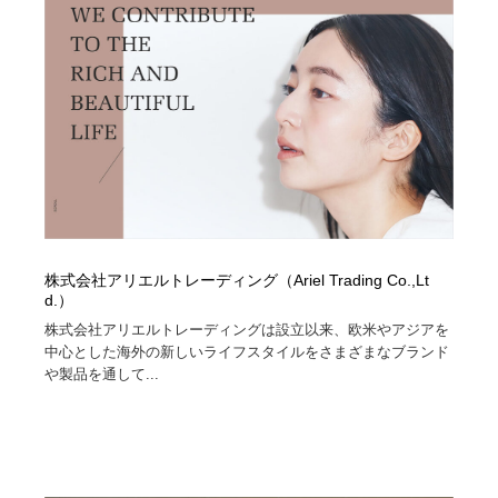
縫製・革製品・靴・鞄
55
縫製・革製品・靴・鞄
時計・腕時計
28
時計・腕時計
カメラ・レンズ
18
カメラ・レンズ
ジュエリー・装飾品
54
ジュエリー・装飾品
おもちゃ・ホビー・ゲーム
35
おもちゃ・ホビー・ゲーム
アニメーション・キャラクターデザイン
23
株式会社アリエルトレーディング（Ariel Trading Co.,Lt
d.）
アニメーション・キャラクターデザイン
建築・空間・工務店・内装・店舗・環境デザイン
276
株式会社アリエルトレーディングは設立以来、欧米やアジアを
中心とした海外の新しいライフスタイルをさまざまなブランド
や製品を通して...
建築・空間・工務店・内装・店舗・環境デザイン
建設・住宅・不動産・倉庫
197
建設・住宅・不動産・倉庫
オフィス・シェアオフィス・コワーキング・シェアス
46
ペース