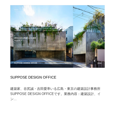
求人・採用・転職・就職・人材紹介
健康・医療・福祉・病院・歯医者・製薬・薬品
200
健康・医療・福祉・病院・歯医者・製薬・薬品
金融・銀行・投資・保険・M&A・商社
78
金融・銀行・投資・保険・M&A・商社
起業・事業支援・ボランティア・NPO
8
起業・事業支援・ボランティア・NPO
教育・スクール・保育・幼稚園・小中高・大学・専門学
173
校
教育・スクール・保育・幼稚園・小中高・大学・専門学
システム開発・IT・決済・アプリ・ソフトウェア
99
校
システム開発・IT・決済・アプリ・ソフトウェア
テクノロジー・AI・人工知能・スマートホーム・オンラ
74
イン
SUPPOSE DESIGN OFFICE
テクノロジー・AI・人工知能・スマートホーム・オンラ
日本伝統：着物・織物・舞踊・歌舞伎・茶道・華道・書
建築家、谷尻誠・吉田愛率いる広島・東京の建築設計事務所
17
イン
道
SUPPOSE DESIGN OFFICEです。業務内容：建築設計、イ
ン...
日本伝統：着物・織物・舞踊・歌舞伎・茶道・華道・書
映画・アニメ・DVD・動画配信・放送・TV・ラジオ
65
道