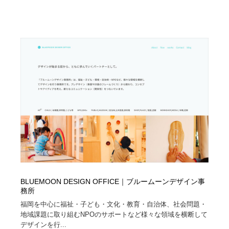
Drawing Software / お絵かきソフト・アプリ・ブラシ
ニュース・マガジン・メディア・SNS・YouTube
346
ニュース・マガジン・メディア・SNS・YouTube
BLUEMOON DESIGN OFFICE｜ブルームーンデザイン事
務所
福岡を中心に福祉・子ども・文化・教育・自治体、社会問題・
地域課題に取り組むNPOのサポートなど様々な領域を横断して
デザインを行...