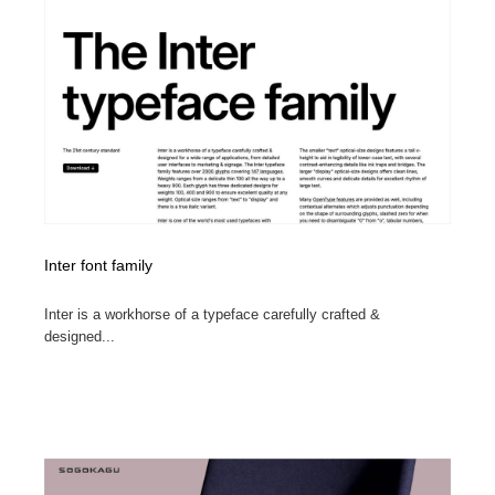
イラストレーター
コンテンツ・メディア制作会社
9
コンテンツ・メディア制作会社
フォント・フリーフォント / 書体
238
フォント・フリーフォント / 書体
レタリング・カリグラフィ・サイン・看板
31
レタリング・カリグラフィ・サイン・看板
編集・ライティング・コピーライター
19
編集・ライティング・コピーライター
スタイリスト・ヘア＆メークアップ・プロップ・セット
18
Inter font family
デザイン
Inter is a workhorse of a typeface carefully crafted &
スタイリスト・ヘア＆メークアップ・プロップ・セット
映像・クリエイター・プロダクション
164
designed...
デザイン
映像・クリエイター・プロダクション
撮影スタジオ・撮影用小物・背景ボード・リース・レン
20
タル
撮影スタジオ・撮影用小物・背景ボード・リース・レン
コーダー・エンジニア・デベロッパー
136
タル