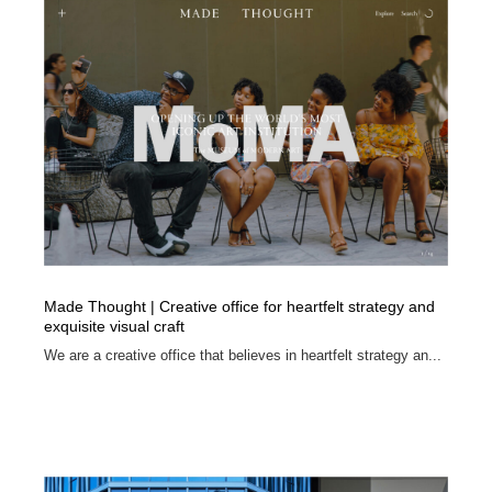
オフィス・シェアオフィス・コワーキング・シェアス
商業施設・商業ビル
33
ペース
商業施設・商業ビル
携帯電話・通信・サービス
15
携帯電話・通信・サービス
ファッション・洋服
511
ファッション・洋服
コスメ・化粧品・石鹸・シャンプー・ヘアケア・香水
220
コスメ・化粧品・石鹸・シャンプー・ヘアケア・香水
農業・林業・漁業・畜産・鉱業・燃料
54
農業・林業・漁業・畜産・鉱業・燃料
食品・飲料・酒・菓子
444
Made Thought | Creative office for heartfelt strategy and
exquisite visual craft
食品・飲料・酒・菓子
飲食・レストラン・カフェ
181
We are a creative office that believes in heartfelt strategy an...
飲食・レストラン・カフェ
植物・花・ガーデニング・造園
42
植物・花・ガーデニング・造園
陶芸・窯・ガラス・木工・手工芸
34