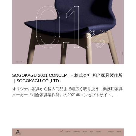
コーダー・エンジニア・デベロッパー
Javascript・WordPress・CSS・SEO・コーディング
97
Javascript・WordPress・CSS・SEO・コーディング
レンタルサーバー・クラウドサービス・ドメイン
10
レンタルサーバー・クラウドサービス・ドメイン
ネット通販・EC・オークション・フリマ
15
ネット通販・EC・オークション・フリマ
フリー素材・写真・モックアップ
41
フリー素材・写真・モックアップ
3D・CG・モーションデザイン
20
SOGOKAGU 2021 CONCEPT – 株式会社 相合家具製作所
3D・CG・モーションデザイン
眼鏡・コンタクトレンズ・サングラス
30
｜SOGOKAGU CO.,LTD.
オリジナル家具から輸入商品まで幅広く取り扱う、業務用家具
眼鏡・コンタクトレンズ・サングラス
プロダクト・インテリア
139
メーカー『相合家具製作所』の2021年コンセプトサイト。...
プロダクト・インテリア
ライフスタイル・家具・生活雑貨・家電
319
ライフスタイル・家具・生活雑貨・家電
ネオンサイン・ネオン菅・オリジナル
7
ネオンサイン・ネオン菅・オリジナル