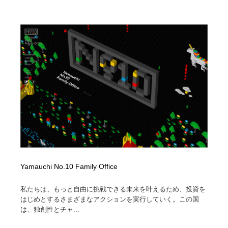
映画・アニメ・DVD・動画配信・放送・TV・ラジオ
音楽・アーティスト・楽器・舞台・演劇・ミュージカ
152
ル・ダンス
音楽・アーティスト・楽器・舞台・演劇・ミュージカ
芸能人・俳優・女優・タレント・モデル・芸能事務所
42
ル・ダンス
芸能人・俳優・女優・タレント・モデル・芸能事務所
キャンペーン・イベント・ワークショップ・コンペティ
77
ション
キャンペーン・イベント・ワークショップ・コンペティ
マッチングサービス
22
ション
マッチングサービス
アート・芸術・美術館・美術展・博物館・ギャラリー
383
アート・芸術・美術館・美術展・博物館・ギャラリー
鉛筆画・木炭画・デッサン・クロッキー
15
Yamauchi No.10 Family Office
鉛筆画・木炭画・デッサン・クロッキー
グラフィティ・Graffiti・ストリートアート
4
私たちは、もっと自由に挑戦できる未来を叶えるため、投資を
グラフィティ・Graffiti・ストリートアート
GWD スタッフお気に入り
201
はじめとするさまざまなアクションを実行していく。この国
は、独創性とチャ...
GWD スタッフお気に入り
Drawing Software / お絵かきソフト・アプリ・ブラシ
11