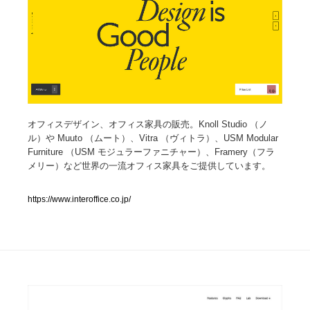
人気ランキング TOP100
業界別 登録Webサイト一覧
Web制作会社・プロダクション・デジタル
579
オフィスデザイン、オフィス家具の販売。Knoll Studio （ノ
Web制作会社・プロダクション・デジタル
フォトグラファー・カメラマン・写真
257
ル）や Muuto （ムート）、Vitra （ヴィトラ）、USM Modular
Furniture （USM モジュラーファニチャー）、Framery（フラ
フォトグラファー・カメラマン・写真
広告・マーケティング・PR・企画・プロデュース
182
メリー）など世界の一流オフィス家具をご提供しています。
広告・マーケティング・PR・企画・プロデュース
ブランディング・コンサルティング
151
https://www.interoffice.co.jp/
ブランディング・コンサルティング
グラフィックデザイン・デザイン事務所
485
グラフィックデザイン・デザイン事務所
印刷・製本・包装・グッズ
43
印刷・製本・包装・グッズ
イラストレーター
160