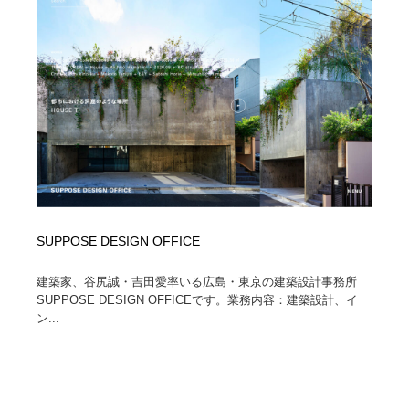
求人・採用・転職・就職・人材紹介
健康・医療・福祉・病院・歯医者・製薬・薬品
200
健康・医療・福祉・病院・歯医者・製薬・薬品
金融・銀行・投資・保険・M&A・商社
78
金融・銀行・投資・保険・M&A・商社
起業・事業支援・ボランティア・NPO
8
起業・事業支援・ボランティア・NPO
教育・スクール・保育・幼稚園・小中高・大学・専門学
173
校
教育・スクール・保育・幼稚園・小中高・大学・専門学
システム開発・IT・決済・アプリ・ソフトウェア
99
校
SUPPOSE DESIGN OFFICE
システム開発・IT・決済・アプリ・ソフトウェア
テクノロジー・AI・人工知能・スマートホーム・オンラ
74
イン
建築家、谷尻誠・吉田愛率いる広島・東京の建築設計事務所
SUPPOSE DESIGN OFFICEです。業務内容：建築設計、イ
テクノロジー・AI・人工知能・スマートホーム・オンラ
日本伝統：着物・織物・舞踊・歌舞伎・茶道・華道・書
17
ン...
イン
道
日本伝統：着物・織物・舞踊・歌舞伎・茶道・華道・書
映画・アニメ・DVD・動画配信・放送・TV・ラジオ
65
道