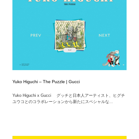
イラストレーター
コンテンツ・メディア制作会社
9
コンテンツ・メディア制作会社
フォント・フリーフォント / 書体
238
フォント・フリーフォント / 書体
レタリング・カリグラフィ・サイン・看板
31
レタリング・カリグラフィ・サイン・看板
編集・ライティング・コピーライター
19
編集・ライティング・コピーライター
スタイリスト・ヘア＆メークアップ・プロップ・セット
18
デザイン
Yuko Higuchi – The Puzzle | Gucci
スタイリスト・ヘア＆メークアップ・プロップ・セット
映像・クリエイター・プロダクション
164
デザイン
Yuko Higuchi x Gucci グッチと日本人アーティスト、ヒグチ
ユウコとのコラボレーションから新たにスペシャルな...
映像・クリエイター・プロダクション
撮影スタジオ・撮影用小物・背景ボード・リース・レン
20
タル
撮影スタジオ・撮影用小物・背景ボード・リース・レン
コーダー・エンジニア・デベロッパー
136
タル