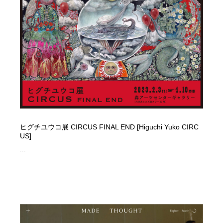
縫製・革製品・靴・鞄
55
縫製・革製品・靴・鞄
時計・腕時計
28
時計・腕時計
カメラ・レンズ
18
カメラ・レンズ
ジュエリー・装飾品
54
ジュエリー・装飾品
おもちゃ・ホビー・ゲーム
35
おもちゃ・ホビー・ゲーム
アニメーション・キャラクターデザイン
23
ヒグチユウコ展 CIRCUS FINAL END [Higuchi Yuko CIRC
US]
アニメーション・キャラクターデザイン
建築・空間・工務店・内装・店舗・環境デザイン
276
...
建築・空間・工務店・内装・店舗・環境デザイン
建設・住宅・不動産・倉庫
197
建設・住宅・不動産・倉庫
オフィス・シェアオフィス・コワーキング・シェアス
46
ペース