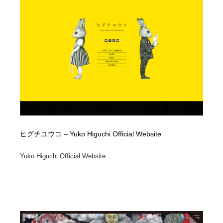
コーダー・エンジニア・デベロッパー
Javascript・WordPress・CSS・SEO・コーディング
97
Javascript・WordPress・CSS・SEO・コーディング
レンタルサーバー・クラウドサービス・ドメイン
10
レンタルサーバー・クラウドサービス・ドメイン
ネット通販・EC・オークション・フリマ
15
ネット通販・EC・オークション・フリマ
フリー素材・写真・モックアップ
41
フリー素材・写真・モックアップ
3D・CG・モーションデザイン
21
3D・CG・モーションデザイン
眼鏡・コンタクトレンズ・サングラス
30
ヒグチユウコ – Yuko Higuchi Official Website
眼鏡・コンタクトレンズ・サングラス
プロダクト・インテリア
139
Yuko Higuchi Official Website...
プロダクト・インテリア
ライフスタイル・家具・生活雑貨・家電
320
ライフスタイル・家具・生活雑貨・家電
ネオンサイン・ネオン菅・オリジナル
7
ネオンサイン・ネオン菅・オリジナル