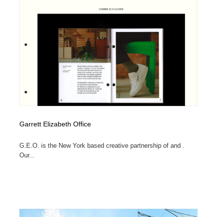
ホテル・旅館・温泉・銭湯・サウナ
旅行・観光・電車・航空会社
55
旅行・観光・電車・航空会社
アウトドア・キャンプ・登山
40
アウトドア・キャンプ・登山
スポーツ・スポーツ用品・トレーニング・ダイエット
71
スポーツ・スポーツ用品・トレーニング・ダイエット
ペット・トリミング
20
ペット・トリミング
ウェディング・結婚
38
Garrett Elizabeth Office
ウェディング・結婚
育児・ベイビー・玩具・絵本
27
G.E.O. is the New York based creative partnership of and .
育児・ベイビー・玩具・絵本
宗教・神社仏閣・禅・寺・神社
33
Our...
宗教・神社仏閣・禅・寺・神社
法律・監査・税理士・弁護士・司法書士・行政
29
法律・監査・税理士・弁護士・司法書士・行政
求人・採用・転職・就職・人材紹介
379