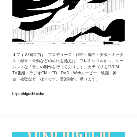
人気ランキング TOP100
業界別 登録Webサイト一覧
Web制作会社・プロダクション・デジタル
579
オフィス樋口では、プロデュース・作曲・編曲・実演・ミック
Web制作会社・プロダクション・デジタル
フォトグラファー・カメラマン・写真
257
ス・録音・音効などの垣根を越えた、フレキシブルかつ、シー
ムレスな「音」の制作を行っております。カテゴリもTVCM・
フォトグラファー・カメラマン・写真
広告・マーケティング・PR・企画・プロデュース
182
TV番組・ラジオCM・CD・DVD・Webムービー・映画・舞
台・校歌など、様々です。音楽制作、承ります。
広告・マーケティング・PR・企画・プロデュース
ブランディング・コンサルティング
151
https://higuchi.asia/
ブランディング・コンサルティング
グラフィックデザイン・デザイン事務所
485
グラフィックデザイン・デザイン事務所
印刷・製本・包装・グッズ
43
印刷・製本・包装・グッズ
イラストレーター
160