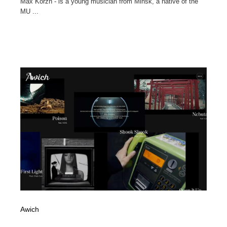
Max Korzh - is a young musician from Minsk, a native of the
MU ...
Awich