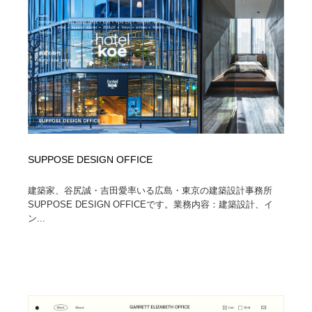
陶芸・窯・ガラス・木工・手工芸
材料：糸・布・紙・プラスチック・石・木材
38
材料：糸・布・紙・プラスチック・石・木材
工業・加工・技術・機械・電気
59
工業・加工・技術・機械・電気
宇宙
9
宇宙
日本の歴史・資料・伝統・将棋・囲碁
4
日本の歴史・資料・伝統・将棋・囲碁
動物園・水族館・公園・テーマパーク・アミューズメン
23
ト
SUPPOSE DESIGN OFFICE
動物園・水族館・公園・テーマパーク・アミューズメン
書籍・本屋・出版・作家・小説家・脚本家
58
建築家、谷尻誠・吉田愛率いる広島・東京の建築設計事務所
ト
SUPPOSE DESIGN OFFICEです。業務内容：建築設計、イ
ン...
書籍・本屋・出版・作家・小説家・脚本家
ヘアサロン・美容院・理髪店・エステ
60
ヘアサロン・美容院・理髪店・エステ
自動車・船・飛行機・交通・自転車
71
自動車・船・飛行機・交通・自転車
ホテル・旅館・温泉・銭湯・サウナ
149