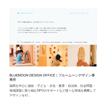
Drawing Software / お絵かきソフト・アプリ・ブラシ
ニュース・マガジン・メディア・SNS・YouTube
346
ニュース・マガジン・メディア・SNS・YouTube
BLUEMOON DESIGN OFFICE｜ブルームーンデザイン事
務所
福岡を中心に福祉・子ども・文化・教育・自治体、社会問題・
地域課題に取り組むNPOのサポートなど様々な領域を横断して
デザインを行...