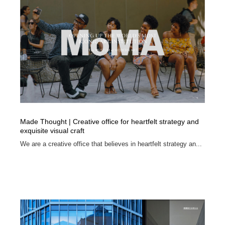
オフィス・シェアオフィス・コワーキング・シェアス
商業施設・商業ビル
33
ペース
商業施設・商業ビル
携帯電話・通信・サービス
15
携帯電話・通信・サービス
ファッション・洋服
511
ファッション・洋服
コスメ・化粧品・石鹸・シャンプー・ヘアケア・香水
220
コスメ・化粧品・石鹸・シャンプー・ヘアケア・香水
農業・林業・漁業・畜産・鉱業・燃料
54
Made Thought | Creative office for heartfelt strategy and
農業・林業・漁業・畜産・鉱業・燃料
食品・飲料・酒・菓子
444
exquisite visual craft
We are a creative office that believes in heartfelt strategy an...
食品・飲料・酒・菓子
飲食・レストラン・カフェ
182
飲食・レストラン・カフェ
植物・花・ガーデニング・造園
42
植物・花・ガーデニング・造園
陶芸・窯・ガラス・木工・手工芸
34