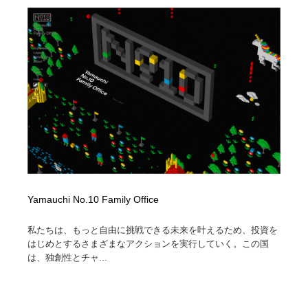
映画・アニメ・DVD・動画配信・放送・TV・ラジオ
音楽・アーティスト・楽器・舞台・演劇・ミュージカ
152
ル・ダンス
音楽・アーティスト・楽器・舞台・演劇・ミュージカ
芸能人・俳優・女優・タレント・モデル・芸能事務所
42
ル・ダンス
芸能人・俳優・女優・タレント・モデル・芸能事務所
キャンペーン・イベント・ワークショップ・コンペティ
77
ション
キャンペーン・イベント・ワークショップ・コンペティ
マッチングサービス
22
ション
マッチングサービス
アート・芸術・美術館・美術展・博物館・ギャラリー
383
アート・芸術・美術館・美術展・博物館・ギャラリー
鉛筆画・木炭画・デッサン・クロッキー
15
Yamauchi No.10 Family Office
私たちは、もっと自由に挑戦できる未来を叶えるため、投資を
鉛筆画・木炭画・デッサン・クロッキー
グラフィティ・Graffiti・ストリートアート
4
はじめとするさまざまなアクションを実行していく。この国
は、独創性とチャ...
グラフィティ・Graffiti・ストリートアート
GWD スタッフお気に入り
201
GWD スタッフお気に入り
Drawing Software / お絵かきソフト・アプリ・ブラシ
11