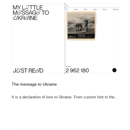
映画・アニメ・DVD・動画配信・放送・TV・ラジオ
音楽・アーティスト・楽器・舞台・演劇・ミュージカ
152
ル・ダンス
音楽・アーティスト・楽器・舞台・演劇・ミュージカ
芸能人・俳優・女優・タレント・モデル・芸能事務所
42
ル・ダンス
芸能人・俳優・女優・タレント・モデル・芸能事務所
キャンペーン・イベント・ワークショップ・コンペティ
77
ション
キャンペーン・イベント・ワークショップ・コンペティ
マッチングサービス
22
ション
マッチングサービス
アート・芸術・美術館・美術展・博物館・ギャラリー
383
アート・芸術・美術館・美術展・博物館・ギャラリー
鉛筆画・木炭画・デッサン・クロッキー
15
The message to Ukraine
It is a declaration of love to Ukraine. From custom font to the...
鉛筆画・木炭画・デッサン・クロッキー
グラフィティ・Graffiti・ストリートアート
4
グラフィティ・Graffiti・ストリートアート
GWD スタッフお気に入り
201
GWD スタッフお気に入り
Drawing Software / お絵かきソフト・アプリ・ブラシ
11