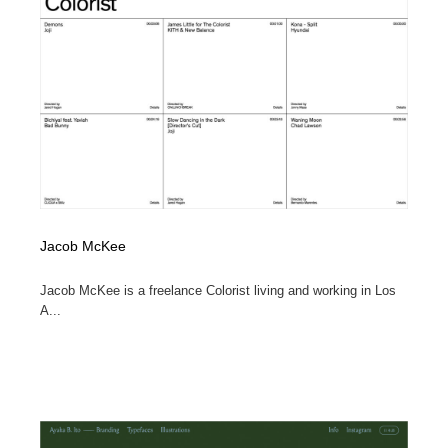
イラストレーター
コンテンツ・メディア制作会社
9
コンテンツ・メディア制作会社
フォント・フリーフォント / 書体
238
フォント・フリーフォント / 書体
レタリング・カリグラフィ・サイン・看板
31
レタリング・カリグラフィ・サイン・看板
編集・ライティング・コピーライター
19
編集・ライティング・コピーライター
スタイリスト・ヘア＆メークアップ・プロップ・セット
18
デザイン
Jacob McKee
スタイリスト・ヘア＆メークアップ・プロップ・セット
Jacob McKee is a freelance Colorist living and working in Los
映像・クリエイター・プロダクション
164
デザイン
A...
映像・クリエイター・プロダクション
撮影スタジオ・撮影用小物・背景ボード・リース・レン
20
タル
撮影スタジオ・撮影用小物・背景ボード・リース・レン
コーダー・エンジニア・デベロッパー
136
タル