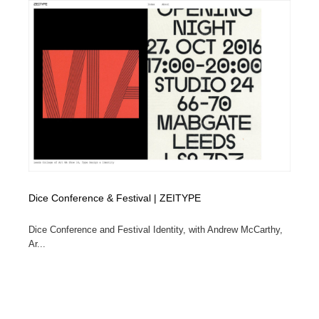
縫製・革製品・靴・鞄
55
縫製・革製品・靴・鞄
時計・腕時計
28
時計・腕時計
カメラ・レンズ
18
カメラ・レンズ
ジュエリー・装飾品
54
ジュエリー・装飾品
おもちゃ・ホビー・ゲーム
35
おもちゃ・ホビー・ゲーム
アニメーション・キャラクターデザイン
23
Dice Conference & Festival | ZEITYPE
アニメーション・キャラクターデザイン
建築・空間・工務店・内装・店舗・環境デザイン
276
Dice Conference and Festival Identity, with Andrew McCarthy,
建築・空間・工務店・内装・店舗・環境デザイン
Ar...
建設・住宅・不動産・倉庫
197
建設・住宅・不動産・倉庫
オフィス・シェアオフィス・コワーキング・シェアス
46
ペース