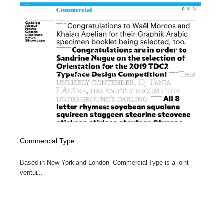
オフィス・シェアオフィス・コワーキング・シェアス
商業施設・商業ビル
33
ペース
商業施設・商業ビル
携帯電話・通信・サービス
15
携帯電話・通信・サービス
ファッション・洋服
511
ファッション・洋服
コスメ・化粧品・石鹸・シャンプー・ヘアケア・香水
220
コスメ・化粧品・石鹸・シャンプー・ヘアケア・香水
農業・林業・漁業・畜産・鉱業・燃料
54
農業・林業・漁業・畜産・鉱業・燃料
食品・飲料・酒・菓子
444
Commercial Type
食品・飲料・酒・菓子
飲食・レストラン・カフェ
182
Based in New York and London, Commercial Type is a joint
ventur...
飲食・レストラン・カフェ
植物・花・ガーデニング・造園
42
植物・花・ガーデニング・造園
陶芸・窯・ガラス・木工・手工芸
34