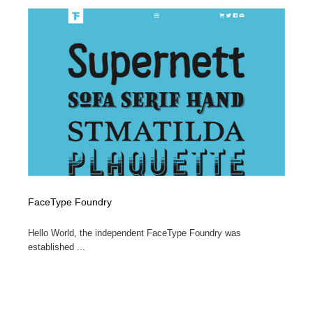
陶芸・窯・ガラス・木工・手工芸
材料：糸・布・紙・プラスチック・石・木材
38
材料：糸・布・紙・プラスチック・石・木材
工業・加工・技術・機械・電気
59
工業・加工・技術・機械・電気
宇宙
9
宇宙
日本の歴史・資料・伝統・将棋・囲碁
4
日本の歴史・資料・伝統・将棋・囲碁
動物園・水族館・公園・テーマパーク・アミューズメン
23
ト
動物園・水族館・公園・テーマパーク・アミューズメン
書籍・本屋・出版・作家・小説家・脚本家
58
ト
FaceType Foundry
書籍・本屋・出版・作家・小説家・脚本家
ヘアサロン・美容院・理髪店・エステ
60
Hello World, the independent FaceType Foundry was
established ...
ヘアサロン・美容院・理髪店・エステ
自動車・船・飛行機・交通・自転車
71
自動車・船・飛行機・交通・自転車
ホテル・旅館・温泉・銭湯・サウナ
149