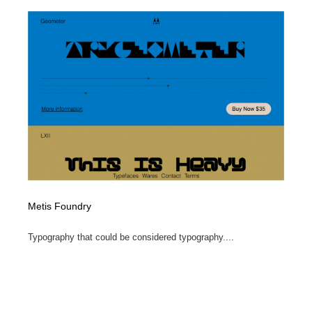
ホテル・旅館・温泉・銭湯・サウナ
旅行・観光・電車・航空会社
55
旅行・観光・電車・航空会社
アウトドア・キャンプ・登山
40
アウトドア・キャンプ・登山
スポーツ・スポーツ用品・トレーニング・ダイエット
71
スポーツ・スポーツ用品・トレーニング・ダイエット
ペット・トリミング
20
ペット・トリミング
ウェディング・結婚
38
ウェディング・結婚
育児・ベイビー・玩具・絵本
27
Metis Foundry
育児・ベイビー・玩具・絵本
宗教・神社仏閣・禅・寺・神社
33
Typography that could be considered typography....
宗教・神社仏閣・禅・寺・神社
法律・監査・税理士・弁護士・司法書士・行政
29
法律・監査・税理士・弁護士・司法書士・行政
求人・採用・転職・就職・人材紹介
379