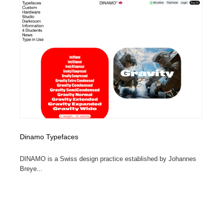
Drawing Software / お絵かきソフト・アプリ・ブラシ
ニュース・マガジン・メディア・SNS・YouTube
346
ニュース・マガジン・メディア・SNS・YouTube
Dinamo Typefaces
DINAMO is a Swiss design practice established by Johannes
Breye...