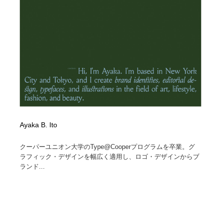
コーダー・エンジニア・デベロッパー
Javascript・WordPress・CSS・SEO・コーディング
97
Javascript・WordPress・CSS・SEO・コーディング
レンタルサーバー・クラウドサービス・ドメイン
10
レンタルサーバー・クラウドサービス・ドメイン
ネット通販・EC・オークション・フリマ
15
ネット通販・EC・オークション・フリマ
フリー素材・写真・モックアップ
41
フリー素材・写真・モックアップ
3D・CG・モーションデザイン
20
3D・CG・モーションデザイン
眼鏡・コンタクトレンズ・サングラス
30
Ayaka B. Ito
クーパーユニオン大学のType@Cooperプログラムを卒業。グ
眼鏡・コンタクトレンズ・サングラス
プロダクト・インテリア
139
ラフィック・デザインを幅広く適用し、ロゴ・デザインからブ
ランド...
プロダクト・インテリア
ライフスタイル・家具・生活雑貨・家電
320
ライフスタイル・家具・生活雑貨・家電
ネオンサイン・ネオン菅・オリジナル
7
ネオンサイン・ネオン菅・オリジナル