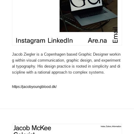
人気ランキング TOP100
業界別 登録Webサイト一覧
Web制作会社・プロダクション・デジタル
579
Web制作会社・プロダクション・デジタル
Jacob Ziegler is a Copenhagen based Graphic Designer workin
フォトグラファー・カメラマン・写真
257
g within visual communication, graphic design, and experiment
al typography. His design practice is rooted in simplicity and di
フォトグラファー・カメラマン・写真
広告・マーケティング・PR・企画・プロデュース
182
scipline with a rational approach to complex systems. ‍
広告・マーケティング・PR・企画・プロデュース
ブランディング・コンサルティング
151
https://jacobyoungblood.dk/
ブランディング・コンサルティング
グラフィックデザイン・デザイン事務所
485
グラフィックデザイン・デザイン事務所
印刷・製本・包装・グッズ
43
印刷・製本・包装・グッズ
イラストレーター
160