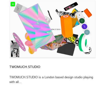
求人・採用・転職・就職・人材紹介
健康・医療・福祉・病院・歯医者・製薬・薬品
200
健康・医療・福祉・病院・歯医者・製薬・薬品
金融・銀行・投資・保険・M&A・商社
78
金融・銀行・投資・保険・M&A・商社
起業・事業支援・ボランティア・NPO
8
起業・事業支援・ボランティア・NPO
教育・スクール・保育・幼稚園・小中高・大学・専門学
173
校
教育・スクール・保育・幼稚園・小中高・大学・専門学
システム開発・IT・決済・アプリ・ソフトウェア
99
校
システム開発・IT・決済・アプリ・ソフトウェア
テクノロジー・AI・人工知能・スマートホーム・オンラ
74
TWOMUCH.STUDIO
イン
TWOMUCH.STUDIO is a London based design studio playing
テクノロジー・AI・人工知能・スマートホーム・オンラ
日本伝統：着物・織物・舞踊・歌舞伎・茶道・華道・書
17
with all...
イン
道
日本伝統：着物・織物・舞踊・歌舞伎・茶道・華道・書
映画・アニメ・DVD・動画配信・放送・TV・ラジオ
65
道