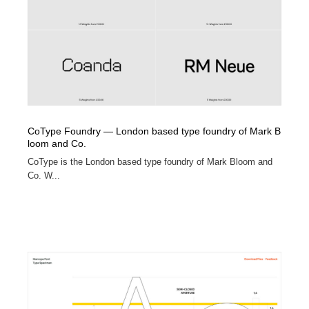
映画・アニメ・DVD・動画配信・放送・TV・ラジオ
音楽・アーティスト・楽器・舞台・演劇・ミュージカ
152
ル・ダンス
音楽・アーティスト・楽器・舞台・演劇・ミュージカ
芸能人・俳優・女優・タレント・モデル・芸能事務所
42
ル・ダンス
芸能人・俳優・女優・タレント・モデル・芸能事務所
キャンペーン・イベント・ワークショップ・コンペティ
77
ション
キャンペーン・イベント・ワークショップ・コンペティ
マッチングサービス
22
CoType Foundry — London based type foundry of Mark B
ション
loom and Co.
CoType is the London based type foundry of Mark Bloom and
マッチングサービス
アート・芸術・美術館・美術展・博物館・ギャラリー
383
Co. W...
アート・芸術・美術館・美術展・博物館・ギャラリー
鉛筆画・木炭画・デッサン・クロッキー
15
鉛筆画・木炭画・デッサン・クロッキー
グラフィティ・Graffiti・ストリートアート
4
グラフィティ・Graffiti・ストリートアート
GWD スタッフお気に入り
201
GWD スタッフお気に入り
Drawing Software / お絵かきソフト・アプリ・ブラシ
11