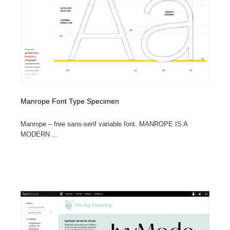
Drawing Software / お絵かきソフト・アプリ・ブラシ
ニュース・マガジン・メディア・SNS・YouTube
346
ニュース・マガジン・メディア・SNS・YouTube
Manrope Font Type Specimen
Manrope – free sans-serif variable font. MANROPE IS A
MODERN ...