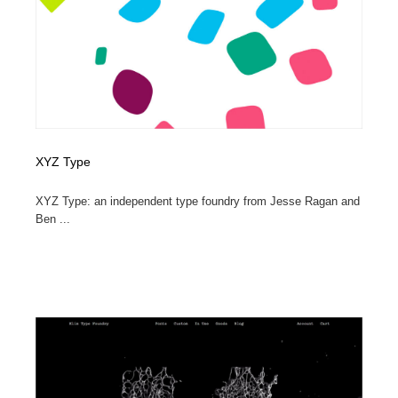
オフィス・シェアオフィス・コワーキング・シェアス
商業施設・商業ビル
33
ペース
商業施設・商業ビル
携帯電話・通信・サービス
15
携帯電話・通信・サービス
ファッション・洋服
511
ファッション・洋服
コスメ・化粧品・石鹸・シャンプー・ヘアケア・香水
220
XYZ Type
コスメ・化粧品・石鹸・シャンプー・ヘアケア・香水
農業・林業・漁業・畜産・鉱業・燃料
54
XYZ Type: an independent type foundry from Jesse Ragan and
Ben ...
農業・林業・漁業・畜産・鉱業・燃料
食品・飲料・酒・菓子
444
食品・飲料・酒・菓子
飲食・レストラン・カフェ
182
飲食・レストラン・カフェ
植物・花・ガーデニング・造園
42
植物・花・ガーデニング・造園
陶芸・窯・ガラス・木工・手工芸
34