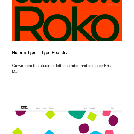
縫製・革製品・靴・鞄
55
縫製・革製品・靴・鞄
時計・腕時計
28
時計・腕時計
カメラ・レンズ
18
カメラ・レンズ
ジュエリー・装飾品
54
Nuform Type – Type Foundry
ジュエリー・装飾品
おもちゃ・ホビー・ゲーム
35
Grown from the studio of lettering artist and designer Erik
Mar...
おもちゃ・ホビー・ゲーム
アニメーション・キャラクターデザイン
23
アニメーション・キャラクターデザイン
建築・空間・工務店・内装・店舗・環境デザイン
276
建築・空間・工務店・内装・店舗・環境デザイン
建設・住宅・不動産・倉庫
197
建設・住宅・不動産・倉庫
オフィス・シェアオフィス・コワーキング・シェアス
46
ペース