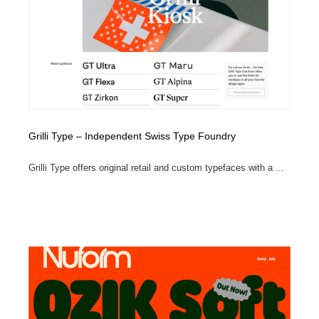
コーダー・エンジニア・デベロッパー
Javascript・WordPress・CSS・SEO・コーディング
97
Javascript・WordPress・CSS・SEO・コーディング
レンタルサーバー・クラウドサービス・ドメイン
10
レンタルサーバー・クラウドサービス・ドメイン
ネット通販・EC・オークション・フリマ
15
ネット通販・EC・オークション・フリマ
フリー素材・写真・モックアップ
41
Grilli Type – Independent Swiss Type Foundry
フリー素材・写真・モックアップ
3D・CG・モーションデザイン
21
Grilli Type offers original retail and custom typefaces with a ...
3D・CG・モーションデザイン
眼鏡・コンタクトレンズ・サングラス
30
眼鏡・コンタクトレンズ・サングラス
プロダクト・インテリア
139
プロダクト・インテリア
ライフスタイル・家具・生活雑貨・家電
320
ライフスタイル・家具・生活雑貨・家電
ネオンサイン・ネオン菅・オリジナル
7
ネオンサイン・ネオン菅・オリジナル