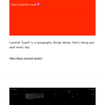
人気ランキング TOP100
業界別 登録Webサイト一覧
Web制作会社・プロダクション・デジタル
579
Web制作会社・プロダクション・デジタル
Lavendr Type® is a typography design library, that’s being upd
フォトグラファー・カメラマン・写真
257
ated every day.
フォトグラファー・カメラマン・写真
広告・マーケティング・PR・企画・プロデュース
182
https://type.lavendr.studio/
広告・マーケティング・PR・企画・プロデュース
ブランディング・コンサルティング
151
ブランディング・コンサルティング
グラフィックデザイン・デザイン事務所
485
グラフィックデザイン・デザイン事務所
印刷・製本・包装・グッズ
43
印刷・製本・包装・グッズ
イラストレーター
160