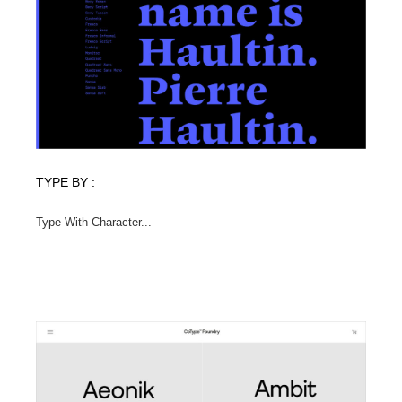
求人・採用・転職・就職・人材紹介
健康・医療・福祉・病院・歯医者・製薬・薬品
200
健康・医療・福祉・病院・歯医者・製薬・薬品
金融・銀行・投資・保険・M&A・商社
78
金融・銀行・投資・保険・M&A・商社
起業・事業支援・ボランティア・NPO
8
起業・事業支援・ボランティア・NPO
教育・スクール・保育・幼稚園・小中高・大学・専門学
173
校
TYPE BY :
教育・スクール・保育・幼稚園・小中高・大学・専門学
システム開発・IT・決済・アプリ・ソフトウェア
99
校
Type With Character...
システム開発・IT・決済・アプリ・ソフトウェア
テクノロジー・AI・人工知能・スマートホーム・オンラ
74
イン
テクノロジー・AI・人工知能・スマートホーム・オンラ
日本伝統：着物・織物・舞踊・歌舞伎・茶道・華道・書
17
イン
道
日本伝統：着物・織物・舞踊・歌舞伎・茶道・華道・書
映画・アニメ・DVD・動画配信・放送・TV・ラジオ
65
道