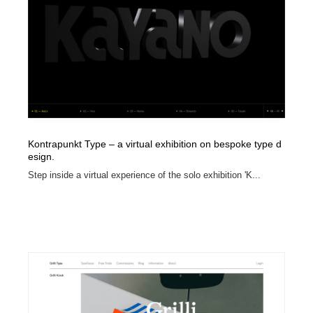
イラストレーター
コンテンツ・メディア制作会社
9
コンテンツ・メディア制作会社
フォント・フリーフォント / 書体
238
フォント・フリーフォント / 書体
レタリング・カリグラフィ・サイン・看板
31
レタリング・カリグラフィ・サイン・看板
編集・ライティング・コピーライター
19
Kontrapunkt Type – a virtual exhibition on bespoke type d
編集・ライティング・コピーライター
スタイリスト・ヘア＆メークアップ・プロップ・セット
esign.
18
デザイン
Step inside a virtual experience of the solo exhibition 'K...
スタイリスト・ヘア＆メークアップ・プロップ・セット
映像・クリエイター・プロダクション
164
デザイン
映像・クリエイター・プロダクション
撮影スタジオ・撮影用小物・背景ボード・リース・レン
20
タル
撮影スタジオ・撮影用小物・背景ボード・リース・レン
コーダー・エンジニア・デベロッパー
136
タル