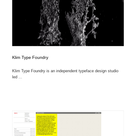
陶芸・窯・ガラス・木工・手工芸
材料：糸・布・紙・プラスチック・石・木材
38
材料：糸・布・紙・プラスチック・石・木材
工業・加工・技術・機械・電気
59
工業・加工・技術・機械・電気
宇宙
9
宇宙
日本の歴史・資料・伝統・将棋・囲碁
4
Klim Type Foundry
日本の歴史・資料・伝統・将棋・囲碁
動物園・水族館・公園・テーマパーク・アミューズメン
23
ト
Klim Type Foundry is an independent typeface design studio
led ...
動物園・水族館・公園・テーマパーク・アミューズメン
書籍・本屋・出版・作家・小説家・脚本家
58
ト
書籍・本屋・出版・作家・小説家・脚本家
ヘアサロン・美容院・理髪店・エステ
60
ヘアサロン・美容院・理髪店・エステ
自動車・船・飛行機・交通・自転車
71
自動車・船・飛行機・交通・自転車
ホテル・旅館・温泉・銭湯・サウナ
149