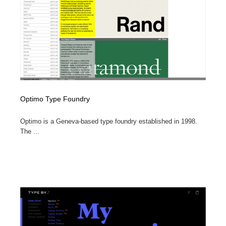
ホテル・旅館・温泉・銭湯・サウナ
旅行・観光・電車・航空会社
55
旅行・観光・電車・航空会社
アウトドア・キャンプ・登山
40
アウトドア・キャンプ・登山
スポーツ・スポーツ用品・トレーニング・ダイエット
71
スポーツ・スポーツ用品・トレーニング・ダイエット
ペット・トリミング
20
Optimo Type Foundry
ペット・トリミング
ウェディング・結婚
38
Optimo is a Geneva-based type foundry established in 1998.
ウェディング・結婚
The ...
育児・ベイビー・玩具・絵本
27
育児・ベイビー・玩具・絵本
宗教・神社仏閣・禅・寺・神社
33
宗教・神社仏閣・禅・寺・神社
法律・監査・税理士・弁護士・司法書士・行政
29
法律・監査・税理士・弁護士・司法書士・行政
求人・採用・転職・就職・人材紹介
379