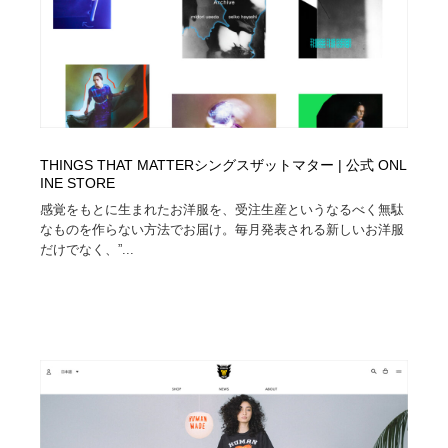
求人・採用・転職・就職・人材紹介
健康・医療・福祉・病院・歯医者・製薬・薬品
200
健康・医療・福祉・病院・歯医者・製薬・薬品
金融・銀行・投資・保険・M&A・商社
78
金融・銀行・投資・保険・M&A・商社
起業・事業支援・ボランティア・NPO
8
起業・事業支援・ボランティア・NPO
教育・スクール・保育・幼稚園・小中高・大学・専門学
173
THINGS THAT MATTERシングスザットマター | 公式 ONL
校
INE STORE
感覚をもとに生まれたお洋服を、受注生産というなるべく無駄
教育・スクール・保育・幼稚園・小中高・大学・専門学
システム開発・IT・決済・アプリ・ソフトウェア
99
なものを作らない方法でお届け。毎月発表される新しいお洋服
校
だけでなく、”...
システム開発・IT・決済・アプリ・ソフトウェア
テクノロジー・AI・人工知能・スマートホーム・オンラ
74
イン
テクノロジー・AI・人工知能・スマートホーム・オンラ
日本伝統：着物・織物・舞踊・歌舞伎・茶道・華道・書
17
イン
道
日本伝統：着物・織物・舞踊・歌舞伎・茶道・華道・書
映画・アニメ・DVD・動画配信・放送・TV・ラジオ
65
道