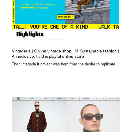
コーダー・エンジニア・デベロッパー
Javascript・WordPress・CSS・SEO・コーディング
97
Javascript・WordPress・CSS・SEO・コーディング
レンタルサーバー・クラウドサービス・ドメイン
10
レンタルサーバー・クラウドサービス・ドメイン
ネット通販・EC・オークション・フリマ
15
ネット通販・EC・オークション・フリマ
フリー素材・写真・モックアップ
41
Vintageria | Online vintage shop | 💛 Sustainable fashion |
An inclusive, fluid & playful online store
フリー素材・写真・モックアップ
3D・CG・モーションデザイン
21
The vintageria.it project was born from the desire to replicate...
3D・CG・モーションデザイン
眼鏡・コンタクトレンズ・サングラス
30
眼鏡・コンタクトレンズ・サングラス
プロダクト・インテリア
139
プロダクト・インテリア
ライフスタイル・家具・生活雑貨・家電
320
ライフスタイル・家具・生活雑貨・家電
ネオンサイン・ネオン菅・オリジナル
7
ネオンサイン・ネオン菅・オリジナル