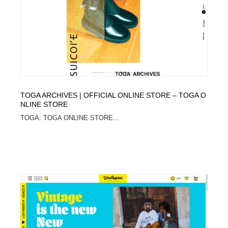
イラストレーター
コンテンツ・メディア制作会社
9
コンテンツ・メディア制作会社
フォント・フリーフォント / 書体
238
フォント・フリーフォント / 書体
レタリング・カリグラフィ・サイン・看板
31
レタリング・カリグラフィ・サイン・看板
編集・ライティング・コピーライター
19
TOGA ARCHIVES | OFFICIAL ONLINE STORE – TOGA O
NLINE STORE
編集・ライティング・コピーライター
スタイリスト・ヘア＆メークアップ・プロップ・セット
TOGA: TOGA ONLINE STORE...
18
デザイン
スタイリスト・ヘア＆メークアップ・プロップ・セット
映像・クリエイター・プロダクション
164
デザイン
映像・クリエイター・プロダクション
撮影スタジオ・撮影用小物・背景ボード・リース・レン
20
タル
撮影スタジオ・撮影用小物・背景ボード・リース・レン
コーダー・エンジニア・デベロッパー
136
タル