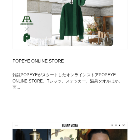
Drawing Software / お絵かきソフト・アプリ・ブラシ
ニュース・マガジン・メディア・SNS・YouTube
346
ニュース・マガジン・メディア・SNS・YouTube
POPEYE ONLINE STORE
雑誌POPEYEがスタートしたオンラインストアPOPEYE
ONLINE STORE。Tシャツ、ステッカー、温泉タオルほか、
面...