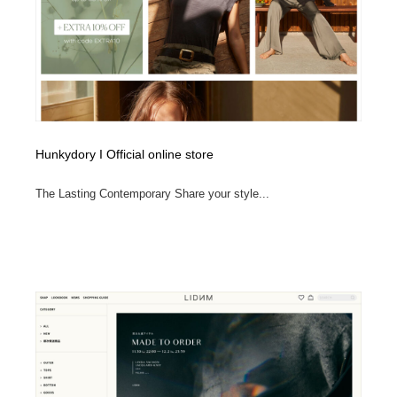
陶芸・窯・ガラス・木工・手工芸
材料：糸・布・紙・プラスチック・石・木材
38
材料：糸・布・紙・プラスチック・石・木材
工業・加工・技術・機械・電気
59
工業・加工・技術・機械・電気
宇宙
9
宇宙
日本の歴史・資料・伝統・将棋・囲碁
4
Hunkydory I Official online store
日本の歴史・資料・伝統・将棋・囲碁
動物園・水族館・公園・テーマパーク・アミューズメン
23
The Lasting Contemporary Share your style...
ト
動物園・水族館・公園・テーマパーク・アミューズメン
書籍・本屋・出版・作家・小説家・脚本家
58
ト
書籍・本屋・出版・作家・小説家・脚本家
ヘアサロン・美容院・理髪店・エステ
60
ヘアサロン・美容院・理髪店・エステ
自動車・船・飛行機・交通・自転車
71
自動車・船・飛行機・交通・自転車
ホテル・旅館・温泉・銭湯・サウナ
149