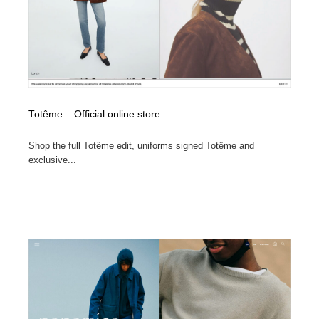
縫製・革製品・靴・鞄
55
縫製・革製品・靴・鞄
時計・腕時計
28
時計・腕時計
カメラ・レンズ
18
カメラ・レンズ
ジュエリー・装飾品
54
Totême – Official online store
ジュエリー・装飾品
おもちゃ・ホビー・ゲーム
35
Shop the full Totême edit, uniforms signed Totême and
exclusive...
おもちゃ・ホビー・ゲーム
アニメーション・キャラクターデザイン
23
アニメーション・キャラクターデザイン
建築・空間・工務店・内装・店舗・環境デザイン
276
建築・空間・工務店・内装・店舗・環境デザイン
建設・住宅・不動産・倉庫
197
建設・住宅・不動産・倉庫
オフィス・シェアオフィス・コワーキング・シェアス
46
ペース