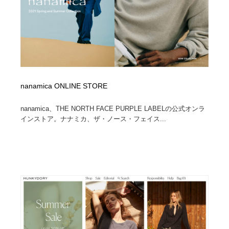
オフィス・シェアオフィス・コワーキング・シェアス
商業施設・商業ビル
33
ペース
商業施設・商業ビル
携帯電話・通信・サービス
15
携帯電話・通信・サービス
ファッション・洋服
511
ファッション・洋服
コスメ・化粧品・石鹸・シャンプー・ヘアケア・香水
220
nanamica ONLINE STORE
コスメ・化粧品・石鹸・シャンプー・ヘアケア・香水
農業・林業・漁業・畜産・鉱業・燃料
54
nanamica、THE NORTH FACE PURPLE LABELの公式オンラ
インストア。ナナミカ、ザ・ノース・フェイス...
農業・林業・漁業・畜産・鉱業・燃料
食品・飲料・酒・菓子
444
食品・飲料・酒・菓子
飲食・レストラン・カフェ
182
飲食・レストラン・カフェ
植物・花・ガーデニング・造園
42
植物・花・ガーデニング・造園
陶芸・窯・ガラス・木工・手工芸
34