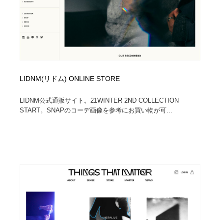
ホテル・旅館・温泉・銭湯・サウナ
旅行・観光・電車・航空会社
55
旅行・観光・電車・航空会社
アウトドア・キャンプ・登山
40
アウトドア・キャンプ・登山
スポーツ・スポーツ用品・トレーニング・ダイエット
71
LIDNM(リドム) ONLINE STORE
スポーツ・スポーツ用品・トレーニング・ダイエット
ペット・トリミング
20
LIDNM公式通販サイト。21WINTER 2ND COLLECTION
ペット・トリミング
ウェディング・結婚
38
START。SNAPのコーデ画像を参考にお買い物が可...
ウェディング・結婚
育児・ベイビー・玩具・絵本
27
育児・ベイビー・玩具・絵本
宗教・神社仏閣・禅・寺・神社
33
宗教・神社仏閣・禅・寺・神社
法律・監査・税理士・弁護士・司法書士・行政
29
法律・監査・税理士・弁護士・司法書士・行政
求人・採用・転職・就職・人材紹介
379