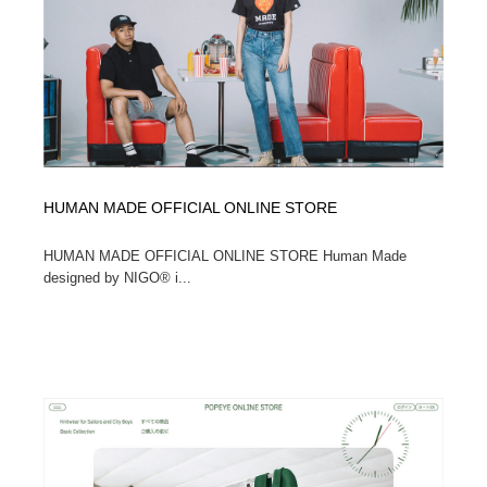
映画・アニメ・DVD・動画配信・放送・TV・ラジオ
音楽・アーティスト・楽器・舞台・演劇・ミュージカ
152
ル・ダンス
音楽・アーティスト・楽器・舞台・演劇・ミュージカ
芸能人・俳優・女優・タレント・モデル・芸能事務所
42
ル・ダンス
芸能人・俳優・女優・タレント・モデル・芸能事務所
キャンペーン・イベント・ワークショップ・コンペティ
77
ション
キャンペーン・イベント・ワークショップ・コンペティ
マッチングサービス
22
HUMAN MADE OFFICIAL ONLINE STORE
ション
HUMAN MADE OFFICIAL ONLINE STORE Human Made
マッチングサービス
アート・芸術・美術館・美術展・博物館・ギャラリー
383
designed by NIGO® i...
アート・芸術・美術館・美術展・博物館・ギャラリー
鉛筆画・木炭画・デッサン・クロッキー
15
鉛筆画・木炭画・デッサン・クロッキー
グラフィティ・Graffiti・ストリートアート
4
グラフィティ・Graffiti・ストリートアート
GWD スタッフお気に入り
201
GWD スタッフお気に入り
Drawing Software / お絵かきソフト・アプリ・ブラシ
11