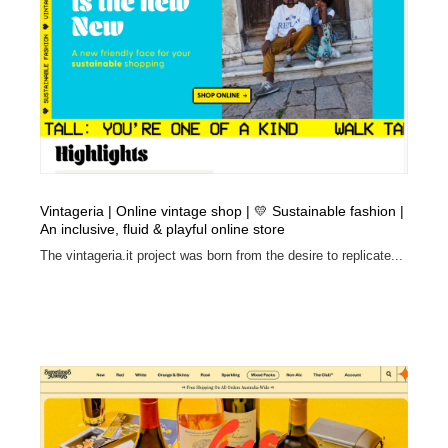
コーダー・エンジニア・デベロッパー
Javascript・WordPress・CSS・SEO・コーディング
97
Javascript・WordPress・CSS・SEO・コーディング
レンタルサーバー・クラウドサービス・ドメイン
10
レンタルサーバー・クラウドサービス・ドメイン
ネット通販・EC・オークション・フリマ
15
ネット通販・EC・オークション・フリマ
フリー素材・写真・モックアップ
41
フリー素材・写真・モックアップ
3D・CG・モーションデザイン
21
Vintageria | Online vintage shop | 💛 Sustainable fashion |
An inclusive, fluid & playful online store
3D・CG・モーションデザイン
眼鏡・コンタクトレンズ・サングラス
30
The vintageria.it project was born from the desire to replicate...
眼鏡・コンタクトレンズ・サングラス
プロダクト・インテリア
139
プロダクト・インテリア
ライフスタイル・家具・生活雑貨・家電
320
ライフスタイル・家具・生活雑貨・家電
ネオンサイン・ネオン菅・オリジナル
7
ネオンサイン・ネオン菅・オリジナル