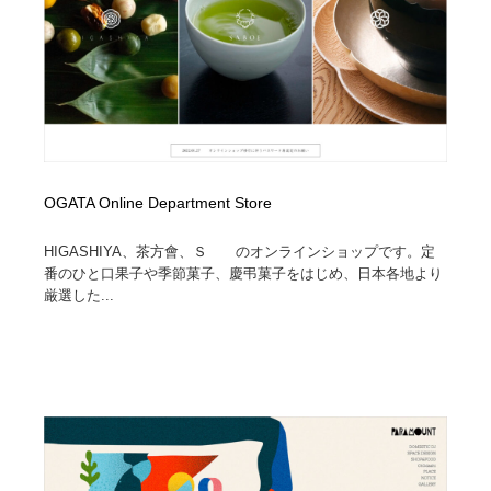
オフィス・シェアオフィス・コワーキング・シェアス
商業施設・商業ビル
33
ペース
商業施設・商業ビル
携帯電話・通信・サービス
15
携帯電話・通信・サービス
ファッション・洋服
511
ファッション・洋服
コスメ・化粧品・石鹸・シャンプー・ヘアケア・香水
220
OGATA Online Department Store
コスメ・化粧品・石鹸・シャンプー・ヘアケア・香水
農業・林業・漁業・畜産・鉱業・燃料
54
HIGASHIYA、茶方會、Ｓゝゝのオンラインショップです。定
番のひと口果子や季節菓子、慶弔菓子をはじめ、日本各地より
農業・林業・漁業・畜産・鉱業・燃料
食品・飲料・酒・菓子
444
厳選した...
食品・飲料・酒・菓子
飲食・レストラン・カフェ
182
飲食・レストラン・カフェ
植物・花・ガーデニング・造園
42
植物・花・ガーデニング・造園
陶芸・窯・ガラス・木工・手工芸
34