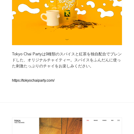
人気ランキング TOP100
業界別 登録Webサイト一覧
Web制作会社・プロダクション・デジタル
579
Web制作会社・プロダクション・デジタル
Tokyo Chai Partyは9種類のスパイスと紅茶を独自配合でブレン
フォトグラファー・カメラマン・写真
257
ドした、オリジナルチャイティー。スパイスをふんだんに使っ
た刺激たっぷりのチャイをお楽しみください。
フォトグラファー・カメラマン・写真
広告・マーケティング・PR・企画・プロデュース
182
https://tokyochaiparty.com/
広告・マーケティング・PR・企画・プロデュース
ブランディング・コンサルティング
151
ブランディング・コンサルティング
グラフィックデザイン・デザイン事務所
485
グラフィックデザイン・デザイン事務所
印刷・製本・包装・グッズ
43
印刷・製本・包装・グッズ
イラストレーター
160