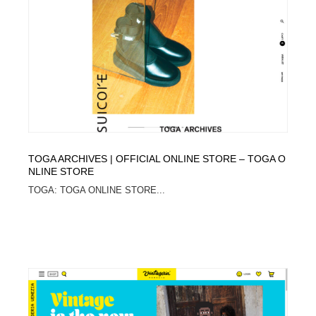
イラストレーター
コンテンツ・メディア制作会社
9
コンテンツ・メディア制作会社
フォント・フリーフォント / 書体
238
フォント・フリーフォント / 書体
レタリング・カリグラフィ・サイン・看板
31
レタリング・カリグラフィ・サイン・看板
編集・ライティング・コピーライター
19
編集・ライティング・コピーライター
スタイリスト・ヘア＆メークアップ・プロップ・セット
TOGA ARCHIVES | OFFICIAL ONLINE STORE – TOGA O
18
デザイン
NLINE STORE
TOGA: TOGA ONLINE STORE...
スタイリスト・ヘア＆メークアップ・プロップ・セット
映像・クリエイター・プロダクション
164
デザイン
映像・クリエイター・プロダクション
撮影スタジオ・撮影用小物・背景ボード・リース・レン
20
タル
撮影スタジオ・撮影用小物・背景ボード・リース・レン
コーダー・エンジニア・デベロッパー
136
タル