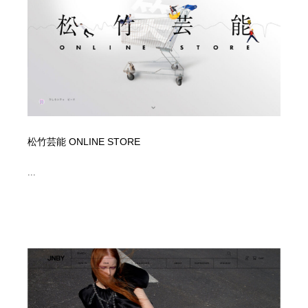
映画・アニメ・DVD・動画配信・放送・TV・ラジオ
音楽・アーティスト・楽器・舞台・演劇・ミュージカ
152
ル・ダンス
音楽・アーティスト・楽器・舞台・演劇・ミュージカ
芸能人・俳優・女優・タレント・モデル・芸能事務所
42
ル・ダンス
芸能人・俳優・女優・タレント・モデル・芸能事務所
キャンペーン・イベント・ワークショップ・コンペティ
77
ション
キャンペーン・イベント・ワークショップ・コンペティ
マッチングサービス
22
松竹芸能 ONLINE STORE
ション
マッチングサービス
アート・芸術・美術館・美術展・博物館・ギャラリー
383
...
アート・芸術・美術館・美術展・博物館・ギャラリー
鉛筆画・木炭画・デッサン・クロッキー
15
鉛筆画・木炭画・デッサン・クロッキー
グラフィティ・Graffiti・ストリートアート
4
グラフィティ・Graffiti・ストリートアート
GWD スタッフお気に入り
201
GWD スタッフお気に入り
Drawing Software / お絵かきソフト・アプリ・ブラシ
11