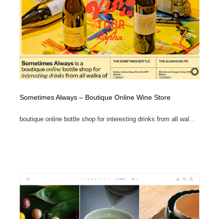
縫製・革製品・靴・鞄
55
縫製・革製品・靴・鞄
時計・腕時計
28
時計・腕時計
カメラ・レンズ
18
カメラ・レンズ
ジュエリー・装飾品
54
ジュエリー・装飾品
おもちゃ・ホビー・ゲーム
35
Sometimes Always – Boutique Online Wine Store
boutique online bottle shop for interesting drinks from all wal...
おもちゃ・ホビー・ゲーム
アニメーション・キャラクターデザイン
23
アニメーション・キャラクターデザイン
建築・空間・工務店・内装・店舗・環境デザイン
276
建築・空間・工務店・内装・店舗・環境デザイン
建設・住宅・不動産・倉庫
197
建設・住宅・不動産・倉庫
オフィス・シェアオフィス・コワーキング・シェアス
46
ペース