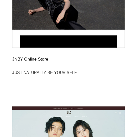
Drawing Software / お絵かきソフト・アプリ・ブラシ
ニュース・マガジン・メディア・SNS・YouTube
346
ニュース・マガジン・メディア・SNS・YouTube
JNBY Online Store
JUST NATURALLY BE YOUR SELF....