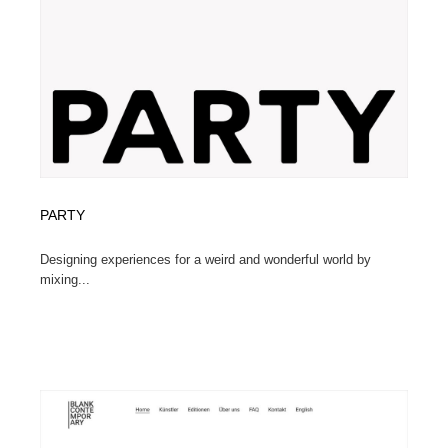
ホテル・旅館・温泉・銭湯・サウナ
旅行・観光・電車・航空会社
55
旅行・観光・電車・航空会社
アウトドア・キャンプ・登山
40
アウトドア・キャンプ・登山
スポーツ・スポーツ用品・トレーニング・ダイエット
71
スポーツ・スポーツ用品・トレーニング・ダイエット
ペット・トリミング
20
ペット・トリミング
ウェディング・結婚
38
PARTY
Designing experiences for a weird and wonderful world by
ウェディング・結婚
育児・ベイビー・玩具・絵本
27
mixing...
育児・ベイビー・玩具・絵本
宗教・神社仏閣・禅・寺・神社
33
宗教・神社仏閣・禅・寺・神社
法律・監査・税理士・弁護士・司法書士・行政
29
法律・監査・税理士・弁護士・司法書士・行政
求人・採用・転職・就職・人材紹介
379