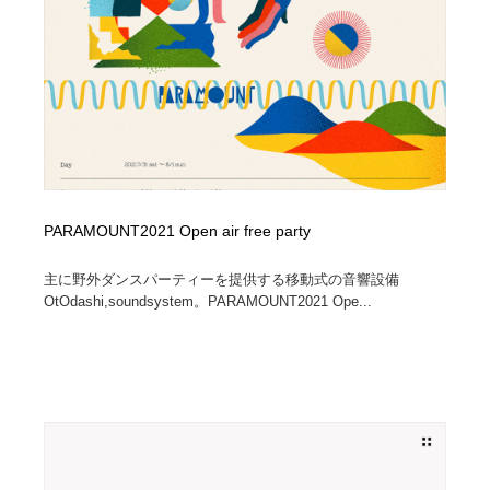
陶芸・窯・ガラス・木工・手工芸
材料：糸・布・紙・プラスチック・石・木材
38
材料：糸・布・紙・プラスチック・石・木材
工業・加工・技術・機械・電気
59
工業・加工・技術・機械・電気
宇宙
9
宇宙
日本の歴史・資料・伝統・将棋・囲碁
4
日本の歴史・資料・伝統・将棋・囲碁
動物園・水族館・公園・テーマパーク・アミューズメン
23
PARAMOUNT2021 Open air free party
ト
主に野外ダンスパーティーを提供する移動式の音響設備
動物園・水族館・公園・テーマパーク・アミューズメン
書籍・本屋・出版・作家・小説家・脚本家
58
OtOdashi,soundsystem。PARAMOUNT2021 Ope...
ト
書籍・本屋・出版・作家・小説家・脚本家
ヘアサロン・美容院・理髪店・エステ
60
ヘアサロン・美容院・理髪店・エステ
自動車・船・飛行機・交通・自転車
71
自動車・船・飛行機・交通・自転車
ホテル・旅館・温泉・銭湯・サウナ
149