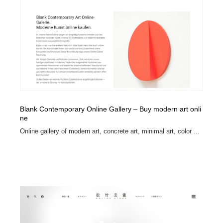
求人・採用・転職・就職・人材紹介
健康・医療・福祉・病院・歯医者・製薬・薬品
200
健康・医療・福祉・病院・歯医者・製薬・薬品
金融・銀行・投資・保険・M&A・商社
78
金融・銀行・投資・保険・M&A・商社
起業・事業支援・ボランティア・NPO
8
起業・事業支援・ボランティア・NPO
教育・スクール・保育・幼稚園・小中高・大学・専門学
173
校
Blank Contemporary Online Gallery – Buy modern art onli
教育・スクール・保育・幼稚園・小中高・大学・専門学
システム開発・IT・決済・アプリ・ソフトウェア
99
ne
校
Online gallery of modern art, concrete art, minimal art, color ...
システム開発・IT・決済・アプリ・ソフトウェア
テクノロジー・AI・人工知能・スマートホーム・オンラ
74
イン
テクノロジー・AI・人工知能・スマートホーム・オンラ
日本伝統：着物・織物・舞踊・歌舞伎・茶道・華道・書
17
イン
道
日本伝統：着物・織物・舞踊・歌舞伎・茶道・華道・書
映画・アニメ・DVD・動画配信・放送・TV・ラジオ
65
道