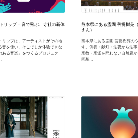
鉛筆画・木炭画・デッサン・クロッキー
Drawing Software / お絵かきソフト・アプリ・ブラシ
11
Drawing Software / お絵かきソフト・アプリ・ブラシ
トリップ – 音で飛ぶ、寺社の新体
熊本県にある霊園 菩提樹苑
えん）
トリップは、アーティストがその地
熊本県にある霊園 菩提樹苑の
る音を使い、そこでしか体験できな
す。供養・献灯・法要から法事
のある音楽」をつくるプロジェク
宗教・宗派を問わない自然豊か
.
園墓...