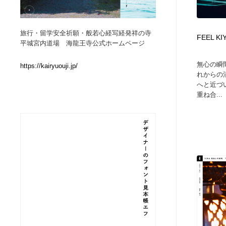
Web制作会社・プロダクション・デジタル
ブランディング・コンサルティング
151
旅行・留学安全祈願・般若心経写経発祥の寺
FEEL K
平城宮内道場 海龍王寺公式ホームページ
ブランディング・コンサルティング
イラストレーター
160
無心の瞬
https://kairyuouji.jp/
れからの
イラストレーター
レタリング・カリグラフィ・サイン・看板
31
へと近づ
重ね合...
レタリング・カリグラフィ・サイン・看板
映像・クリエイター・プロダクション
164
映像・クリエイター・プロダクション
Javascript・WordPress・CSS・SEO・コーディング
97
Javascript・WordPress・CSS・SEO・コーディング
フリー素材・写真・モックアップ
41
フリー素材・写真・モックアップ
プロダクト・インテリア
139
プロダクト・インテリア
縫製・革製品・靴・鞄
55