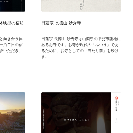
ホテル・旅館・温泉・銭湯・サウナ
スポーツ・スポーツ用品・トレーニング・ダイエット
71
う体験型の宿坊
日蓮宗 長徳山 妙秀寺
スポーツ・スポーツ用品・トレーニング・ダイエット
育児・ベイビー・玩具・絵本
27
と向き合う体
日蓮宗 長徳山 妙秀寺は山梨県の甲斐市龍地に
育児・ベイビー・玩具・絵本
求人・採用・転職・就職・人材紹介
379
一泊二日の宿
あるお寺です。お寺が現代の「ふつう」であ
験いただき、
るために、お寺としての「当たり前」を続け
ま...
求人・採用・転職・就職・人材紹介
起業・事業支援・ボランティア・NPO
8
起業・事業支援・ボランティア・NPO
テクノロジー・AI・人工知能・スマートホーム・オンライン
74
テクノロジー・AI・人工知能・スマートホーム・オンライン
音楽・アーティスト・楽器・舞台・演劇・ミュージカル・ダ
152
ンス
音楽・アーティスト・楽器・舞台・演劇・ミュージカル・ダ
マッチングサービス
22
ンス
マッチングサービス
グラフィティ・Graffiti・ストリートアート
4