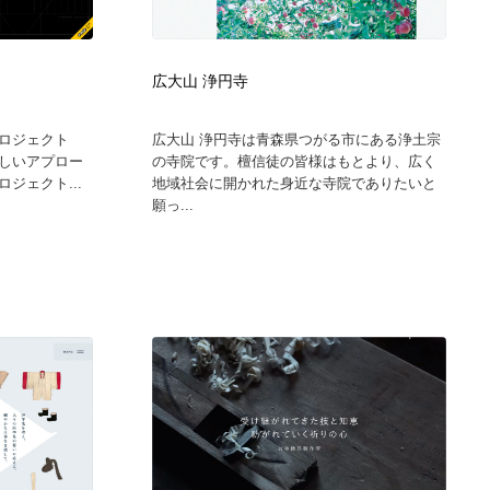
広告・マーケティング・PR・企画・プロデュース
印刷・製本・包装・グッズ
43
広大山 浄円寺
印刷・製本・包装・グッズ
フォント・フリーフォント / 書体
238
ロジェクト
広大山 浄円寺は青森県つがる市にある浄土宗
が新しいアプロー
の寺院です。檀信徒の皆様はもとより、広く
フォント・フリーフォント / 書体
スタイリスト・ヘア＆メークアップ・プロップ・セットデザ
18
ジェクト...
地域社会に開かれた身近な寺院でありたいと
イン
願っ...
スタイリスト・ヘア＆メークアップ・プロップ・セットデザ
コーダー・エンジニア・デベロッパー
136
イン
コーダー・エンジニア・デベロッパー
ネット通販・EC・オークション・フリマ
15
ネット通販・EC・オークション・フリマ
眼鏡・コンタクトレンズ・サングラス
30
眼鏡・コンタクトレンズ・サングラス
ネオンサイン・ネオン菅・オリジナル
7
ネオンサイン・ネオン菅・オリジナル
カメラ・レンズ
18