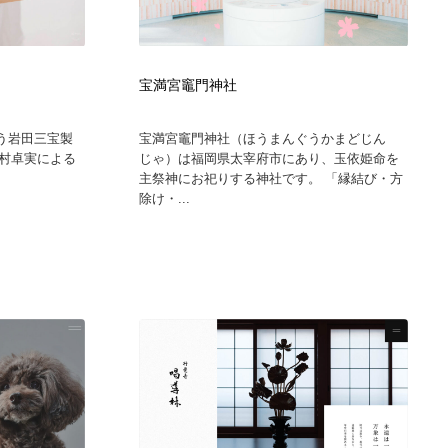
宝満宮竈門神社
う岩田三宝製
宝満宮竈門神社（ほうまんぐうかまどじん
村卓実による
じゃ）は福岡県太宰府市にあり、玉依姫命を
主祭神にお祀りする神社です。 「縁結び・方
除け・...