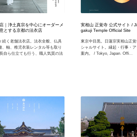
店｜浄土真宗を中心にオーダーメ
実相山 正覚寺 公式サイト / Jiss
意とする京都の法衣店
gakuji Temple Official Site
々続く老舗法衣店。法衣全般、仏具
東京中目黒。日蓮宗実相山正覚
鐘、軸、稚児衣装レンタル等も取り
シャルサイト。縁起・行事・ア
社長自ら仕立ても行う、職人気質の法
案内。 / Tokyo, Japan. Offi...