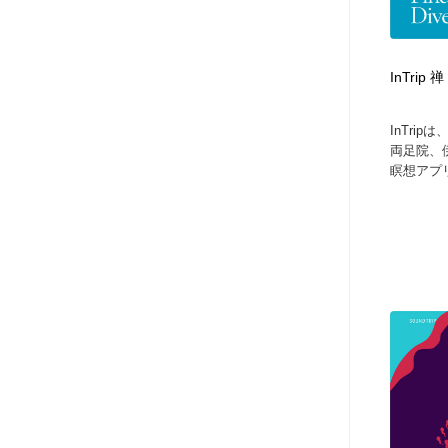
ヘアサロン・美容院・理髪店・エステ
旅行・観光・電車・航空会社
55
InTri
旅行・観光・電車・航空会社
ペット・トリミング
20
InTri
ペット・トリミング
宗教・神社仏閣・禅・寺・神社
33
両足院、
瞑想アプ
宗教・神社仏閣・禅・寺・神社
健康・医療・福祉・病院・歯医者・製薬・薬品
200
健康・医療・福祉・病院・歯医者・製薬・薬品
教育・スクール・保育・幼稚園・小中高・大学・専門学校
173
教育・スクール・保育・幼稚園・小中高・大学・専門学校
日本伝統：着物・織物・舞踊・歌舞伎・茶道・華道・書道
17
日本伝統：着物・織物・舞踊・歌舞伎・茶道・華道・書道
芸能人・俳優・女優・タレント・モデル・芸能事務所
42
芸能人・俳優・女優・タレント・モデル・芸能事務所
アート・芸術・美術館・美術展・博物館・ギャラリー
383