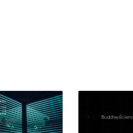
現役Webデザイナーによるコラム
15
現役Webデザイナーによるコラム
人気ランキング TOP100
人気ランキング TOP100
フォトグラファー・カメラマン・写真
257