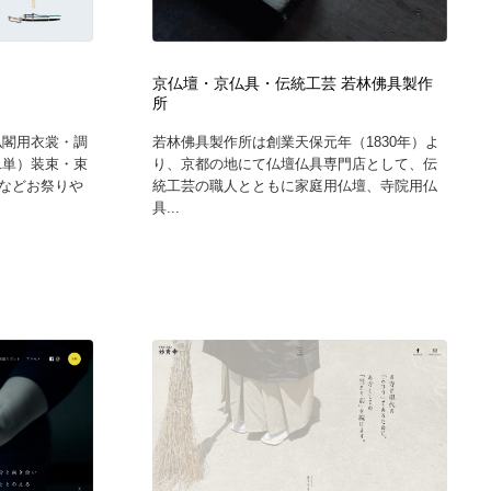
カメラ・レンズ
アニメーション・キャラクターデザイン
23
京仏壇・京仏具・伝統工芸 若林佛具製作
アニメーション・キャラクターデザイン
オフィス・シェアオフィス・コワーキング・シェアスペース
46
所
仏閣用衣裳・調
若林佛具製作所は創業天保元年（1830年）よ
オフィス・シェアオフィス・コワーキング・シェアスペース
ファッション・洋服
511
二単）装束・束
り、京都の地にて仏壇仏具専門店として、伝
などお祭りや
統工芸の職人とともに家庭用仏壇、寺院用仏
具...
ファッション・洋服
食品・飲料・酒・菓子
444
食品・飲料・酒・菓子
陶芸・窯・ガラス・木工・手工芸
34
陶芸・窯・ガラス・木工・手工芸
宇宙
9
宇宙
書籍・本屋・出版・作家・小説家・脚本家
58
書籍・本屋・出版・作家・小説家・脚本家
ホテル・旅館・温泉・銭湯・サウナ
149