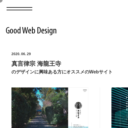
Good Web Design
2026年08月07日の登録サイト数は8549件です
2020. 06. 29
真言律宗 海龍王寺
登録Webサイト全一覧
8549
のデザインに興味ある方にオススメのWebサイト
登録Webサイト全一覧!
ABOUT
ABOUT
業界別 登録Webサイト一覧
Web制作会社・プロダクション・デジタル
579