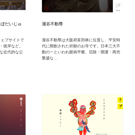
グラフィティ・Graffiti・ストリートアート
ニュース・マガジン・メディア・SNS・YouTube
346
ニュース・マガジン・メディア・SNS・YouTube
（ぼだいじゅ
瀧谷不動尊
ウェブサイトで
瀧谷不動尊は大阪府富田林に位置し、平安時
・彼岸など。
代に開創された祈願のお寺です。日本三大不
な近代的な公
動の一といわれ眼病平癒、厄除・開運・商売
繁盛な...