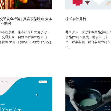
時計・腕時計
おもちゃ・ホビー・ゲーム
35
交通安全祈祷 | 真言宗修験道 大本
株式会社井筒
おもちゃ・ホビー・ゲーム
建設・住宅・不動産・倉庫
197
山不動院
都市左京区一乗寺松原町の厄よけ・
井筒グループは宗教用品(神社
建設・住宅・不動産・倉庫
携帯電話・通信・サービス
15
・交通安全・自動車祈祷の総本山
度品)の制作販売、裳唐衣（十
修験道 大本山 狸谷山不動院（たぬき
帯・舞楽衣裳・舞台衣裳の制作
イ...
携帯電話・通信・サービス
農業・林業・漁業・畜産・鉱業・燃料
54
農業・林業・漁業・畜産・鉱業・燃料
植物・花・ガーデニング・造園
42
植物・花・ガーデニング・造園
工業・加工・技術・機械・電気
59
工業・加工・技術・機械・電気
動物園・水族館・公園・テーマパーク・アミューズメント
23
動物園・水族館・公園・テーマパーク・アミューズメント
自動車・船・飛行機・交通・自転車
71