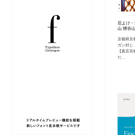
縫製・革製品・靴・鞄
ジュエリー・装飾品
54
厄よけ・
ジュエリー・装飾品
建築・空間・工務店・内装・店舗・環境デザイン
276
山 狸谷
京都府京
建築・空間・工務店・内装・店舗・環境デザイン
商業施設・商業ビル
33
ガン封じ
【真言宗
だ...
商業施設・商業ビル
コスメ・化粧品・石鹸・シャンプー・ヘアケア・香水
220
コスメ・化粧品・石鹸・シャンプー・ヘアケア・香水
飲食・レストラン・カフェ
181
飲食・レストラン・カフェ
材料：糸・布・紙・プラスチック・石・木材
38
材料：糸・布・紙・プラスチック・石・木材
日本の歴史・資料・伝統・将棋・囲碁
4
日本の歴史・資料・伝統・将棋・囲碁
ヘアサロン・美容院・理髪店・エステ
60