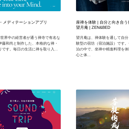
自動車・船・飛行機・交通・自転車
アウトドア・キャンプ・登山
40
p 禅・メディテーションアプリ
座禅を体験 | 自分と向き合
アウトドア・キャンプ・登山
ウェディング・結婚
38
望月庵 | ZEN&BED
pは、世界中の経営者が通う禅寺で有名な
望月庵は、禅体験を通して自分
ウェディング・結婚
法律・監査・税理士・弁護士・司法書士・行政
29
伊藤和尚と制作した、本格的な禅・
験型の宿坊（宿泊施設）です。
リです。毎日の生活に禅を取り入...
泊の中で、坐禅や精進料理を体
心と体...
法律・監査・税理士・弁護士・司法書士・行政
金融・銀行・投資・保険・M&A・商社
78
金融・銀行・投資・保険・M&A・商社
システム開発・IT・決済・アプリ・ソフトウェア
99
システム開発・IT・決済・アプリ・ソフトウェア
映画・アニメ・DVD・動画配信・放送・TV・ラジオ
65
映画・アニメ・DVD・動画配信・放送・TV・ラジオ
キャンペーン・イベント・ワークショップ・コンペティショ
77
ン
キャンペーン・イベント・ワークショップ・コンペティショ
鉛筆画・木炭画・デッサン・クロッキー
15
ン