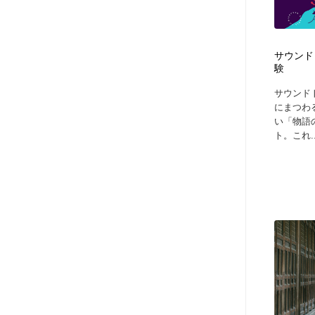
アート・芸術・美術館・美術展・博物館・ギャラリー
GWD スタッフお気に入り
201
GWD スタッフお気に入り
サウンド
験
サウンド
にまつわ
い「物語
ト。これ..