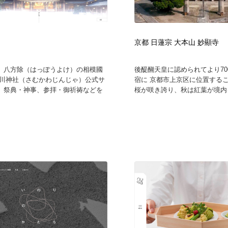
京都 日蓮宗 大本山 妙顯寺
、八方除（はっぽうよけ）の相模國
後醍醐天皇に認められてより70
寒川神社（さむかわじんじゃ）公式サ
宿に 京都市上京区に位置するこ
。祭典・神事、参拝・御祈祷などを
桜が咲き誇り、秋は紅葉が境内を覆