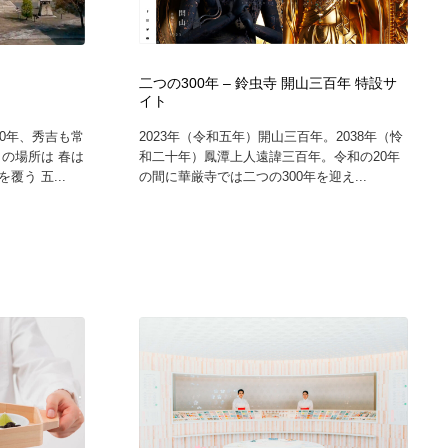
二つの300年 – 鈴虫寺 開山三百年 特設サ
イト
0年、秀吉も常
2023年（令和五年）開山三百年。2038年（怜
の場所は 春は
和二十年）鳳潭上人遠諱三百年。令和の20年
う 五...
の間に華厳寺では二つの300年を迎え...