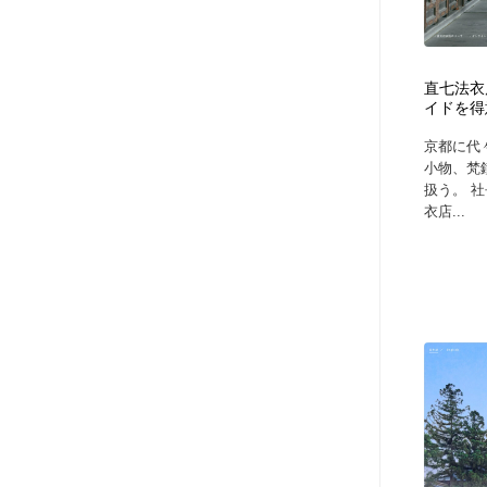
直七法衣
イドを得
京都に代
小物、梵
扱う。 
衣店...