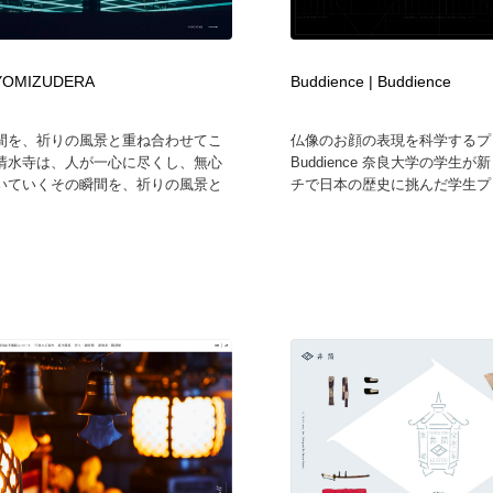
フォトグラファー・カメラマン・写真
グラフィックデザイン・デザイン事務所
485
IYOMIZUDERA
Buddience | Buddience
グラフィックデザイン・デザイン事務所
コンテンツ・メディア制作会社
9
間を、祈りの風景と重ね合わせてこ
仏像のお顔の表現を科学するプ
清水寺は、人が一心に尽くし、無心
Buddience 奈良大学の学生
コンテンツ・メディア制作会社
編集・ライティング・コピーライター
19
いていくその瞬間を、祈りの風景と
チで日本の歴史に挑んだ学生プロ
編集・ライティング・コピーライター
撮影スタジオ・撮影用小物・背景ボード・リース・レンタル
20
撮影スタジオ・撮影用小物・背景ボード・リース・レンタル
レンタルサーバー・クラウドサービス・ドメイン
10
レンタルサーバー・クラウドサービス・ドメイン
3D・CG・モーションデザイン
20
3D・CG・モーションデザイン
ライフスタイル・家具・生活雑貨・家電
320
ライフスタイル・家具・生活雑貨・家電
時計・腕時計
28