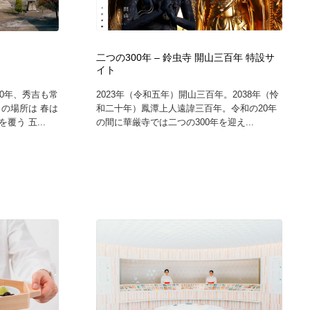
二つの300年 – 鈴虫寺 開山三百年 特設サ
イト
0年、秀吉も常
2023年（令和五年）開山三百年。2038年（怜
の場所は 春は
和二十年）鳳潭上人遠諱三百年。令和の20年
う 五...
の間に華厳寺では二つの300年を迎え...