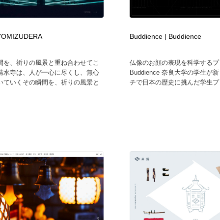
フォトグラファー・カメラマン・写真
グラフィックデザイン・デザイン事務所
485
IYOMIZUDERA
Buddience | Buddience
グラフィックデザイン・デザイン事務所
コンテンツ・メディア制作会社
9
間を、祈りの風景と重ね合わせてこ
仏像のお顔の表現を科学するプ
清水寺は、人が一心に尽くし、無心
Buddience 奈良大学の学生
コンテンツ・メディア制作会社
編集・ライティング・コピーライター
19
いていくその瞬間を、祈りの風景と
チで日本の歴史に挑んだ学生プロ
編集・ライティング・コピーライター
撮影スタジオ・撮影用小物・背景ボード・リース・レンタル
20
撮影スタジオ・撮影用小物・背景ボード・リース・レンタル
レンタルサーバー・クラウドサービス・ドメイン
10
レンタルサーバー・クラウドサービス・ドメイン
3D・CG・モーションデザイン
20
3D・CG・モーションデザイン
ライフスタイル・家具・生活雑貨・家電
320
ライフスタイル・家具・生活雑貨・家電
時計・腕時計
28