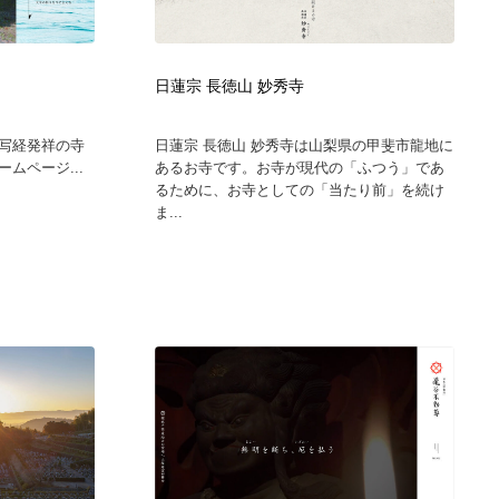
ホテル・旅館・温泉・銭湯・サウナ
スポーツ・スポーツ用品・トレーニング・ダイエット
71
日蓮宗 長徳山 妙秀寺
スポーツ・スポーツ用品・トレーニング・ダイエット
育児・ベイビー・玩具・絵本
27
写経発祥の寺
日蓮宗 長徳山 妙秀寺は山梨県の甲斐市龍地に
育児・ベイビー・玩具・絵本
求人・採用・転職・就職・人材紹介
379
ムページ...
あるお寺です。お寺が現代の「ふつう」であ
るために、お寺としての「当たり前」を続け
ま...
求人・採用・転職・就職・人材紹介
起業・事業支援・ボランティア・NPO
8
起業・事業支援・ボランティア・NPO
テクノロジー・AI・人工知能・スマートホーム・オンライン
74
テクノロジー・AI・人工知能・スマートホーム・オンライン
音楽・アーティスト・楽器・舞台・演劇・ミュージカル・ダ
152
ンス
音楽・アーティスト・楽器・舞台・演劇・ミュージカル・ダ
マッチングサービス
22
ンス
マッチングサービス
グラフィティ・Graffiti・ストリートアート
4