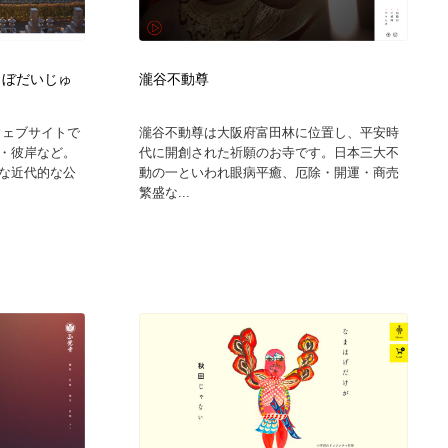
グラフィティ・Graffiti・ストリートアート
ニュース・マガジン・メディア・SNS・YouTube
346
ニュース・マガジン・メディア・SNS・YouTube
（ぼだいじゅ
瀧谷不動尊
ウェブサイトで
瀧谷不動尊は大阪府富田林に位置し、平安時
・彼岸など。
代に開創された祈願のお寺です。日本三大不
な近代的な公
動の一といわれ眼病平癒、厄除・開運・商売
繁盛な...