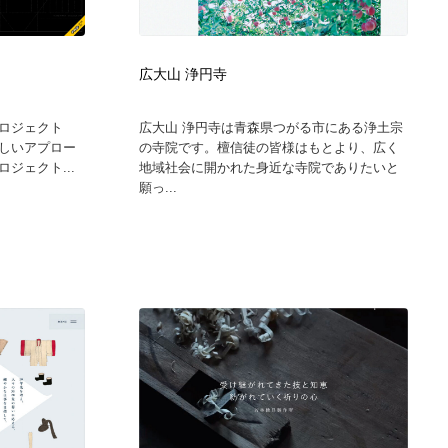
広告・マーケティング・PR・企画・プロデュース
印刷・製本・包装・グッズ
43
広大山 浄円寺
印刷・製本・包装・グッズ
フォント・フリーフォント / 書体
238
ロジェクト
広大山 浄円寺は青森県つがる市にある浄土宗
が新しいアプロー
の寺院です。檀信徒の皆様はもとより、広く
フォント・フリーフォント / 書体
スタイリスト・ヘア＆メークアップ・プロップ・セットデザ
18
ジェクト...
地域社会に開かれた身近な寺院でありたいと
イン
願っ...
スタイリスト・ヘア＆メークアップ・プロップ・セットデザ
コーダー・エンジニア・デベロッパー
136
イン
コーダー・エンジニア・デベロッパー
ネット通販・EC・オークション・フリマ
15
ネット通販・EC・オークション・フリマ
眼鏡・コンタクトレンズ・サングラス
30
眼鏡・コンタクトレンズ・サングラス
ネオンサイン・ネオン菅・オリジナル
7
ネオンサイン・ネオン菅・オリジナル
カメラ・レンズ
18