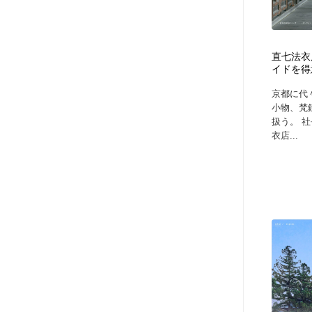
直七法衣
イドを得
京都に代
小物、梵
扱う。 
衣店...