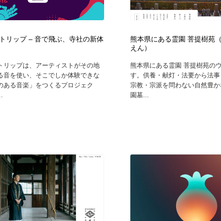
鉛筆画・木炭画・デッサン・クロッキー
Drawing Software / お絵かきソフト・アプリ・ブラシ
11
Drawing Software / お絵かきソフト・アプリ・ブラシ
トリップ – 音で飛ぶ、寺社の新体
熊本県にある霊園 菩提樹苑
えん）
トリップは、アーティストがその地
熊本県にある霊園 菩提樹苑の
る音を使い、そこでしか体験できな
す。供養・献灯・法要から法事
のある音楽」をつくるプロジェク
宗教・宗派を問わない自然豊か
.
園墓...