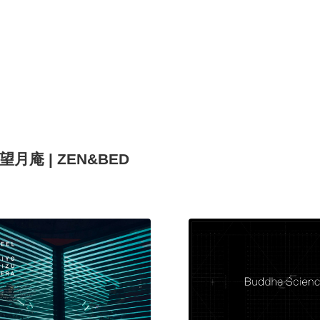
庵 | ZEN&BED
現役Webデザイナーによるコラム
15
現役Webデザイナーによるコラム
人気ランキング TOP100
人気ランキング TOP100
フォトグラファー・カメラマン・写真
257