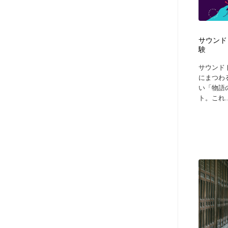
アート・芸術・美術館・美術展・博物館・ギャラリー
GWD スタッフお気に入り
201
GWD スタッフお気に入り
サウンド
験
サウンド
にまつわ
い「物語
ト。これ..