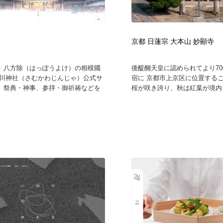
京都 日蓮宗 大本山 妙顯寺
、八方除（はっぽうよけ）の相模國
後醍醐天皇に認められてより70
寒川神社（さむかわじんじゃ）公式サ
宿に 京都市上京区に位置するこ
。祭典・神事、参拝・御祈祷などを
桜が咲き誇り、秋は紅葉が境内を覆