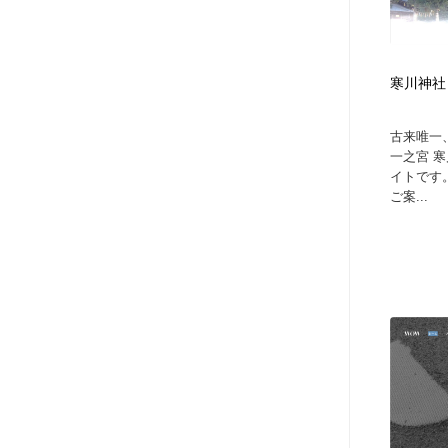
寒川神社
古来唯一
一之宮 
イトです
ご案...