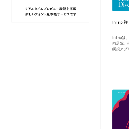
ヘアサロン・美容院・理髪店・エステ
旅行・観光・電車・航空会社
55
InTri
旅行・観光・電車・航空会社
ペット・トリミング
20
InTri
ペット・トリミング
宗教・神社仏閣・禅・寺・神社
33
両足院、
瞑想アプ
宗教・神社仏閣・禅・寺・神社
健康・医療・福祉・病院・歯医者・製薬・薬品
200
健康・医療・福祉・病院・歯医者・製薬・薬品
教育・スクール・保育・幼稚園・小中高・大学・専門学校
173
教育・スクール・保育・幼稚園・小中高・大学・専門学校
日本伝統：着物・織物・舞踊・歌舞伎・茶道・華道・書道
17
日本伝統：着物・織物・舞踊・歌舞伎・茶道・華道・書道
芸能人・俳優・女優・タレント・モデル・芸能事務所
42
芸能人・俳優・女優・タレント・モデル・芸能事務所
アート・芸術・美術館・美術展・博物館・ギャラリー
383