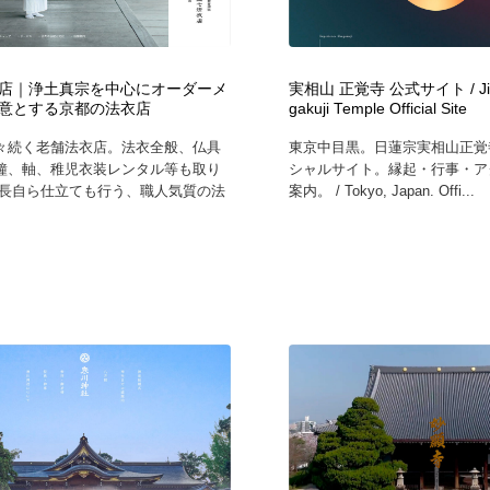
店｜浄土真宗を中心にオーダーメ
実相山 正覚寺 公式サイト / Jiss
意とする京都の法衣店
gakuji Temple Official Site
々続く老舗法衣店。法衣全般、仏具
東京中目黒。日蓮宗実相山正覚
鐘、軸、稚児衣装レンタル等も取り
シャルサイト。縁起・行事・ア
社長自ら仕立ても行う、職人気質の法
案内。 / Tokyo, Japan. Offi...