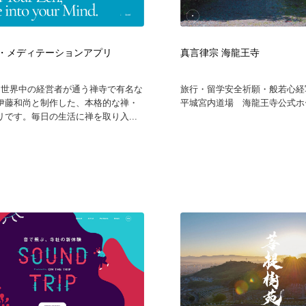
自動車・船・飛行機・交通・自転車
アウトドア・キャンプ・登山
40
p 禅・メディテーションアプリ
真言律宗 海龍王寺
アウトドア・キャンプ・登山
ウェディング・結婚
38
pは、世界中の経営者が通う禅寺で有名な
旅行・留学安全祈願・般若心経
ウェディング・結婚
法律・監査・税理士・弁護士・司法書士・行政
29
伊藤和尚と制作した、本格的な禅・
平城宮内道場 海龍王寺公式ホー
リです。毎日の生活に禅を取り入...
法律・監査・税理士・弁護士・司法書士・行政
金融・銀行・投資・保険・M&A・商社
78
金融・銀行・投資・保険・M&A・商社
システム開発・IT・決済・アプリ・ソフトウェア
99
システム開発・IT・決済・アプリ・ソフトウェア
映画・アニメ・DVD・動画配信・放送・TV・ラジオ
65
映画・アニメ・DVD・動画配信・放送・TV・ラジオ
キャンペーン・イベント・ワークショップ・コンペティショ
77
ン
キャンペーン・イベント・ワークショップ・コンペティショ
鉛筆画・木炭画・デッサン・クロッキー
15
ン