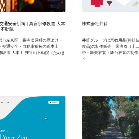
時計・腕時計
おもちゃ・ホビー・ゲーム
35
交通安全祈祷 | 真言宗修験道 大本
株式会社井筒
おもちゃ・ホビー・ゲーム
建設・住宅・不動産・倉庫
197
山不動院
都市左京区一乗寺松原町の厄よけ・
井筒グループは宗教用品(神社
建設・住宅・不動産・倉庫
携帯電話・通信・サービス
15
・交通安全・自動車祈祷の総本山
度品)の制作販売、裳唐衣（十
修験道 大本山 狸谷山不動院（たぬき
帯・舞楽衣裳・舞台衣裳の制作
イ...
携帯電話・通信・サービス
農業・林業・漁業・畜産・鉱業・燃料
54
農業・林業・漁業・畜産・鉱業・燃料
植物・花・ガーデニング・造園
42
植物・花・ガーデニング・造園
工業・加工・技術・機械・電気
59
工業・加工・技術・機械・電気
動物園・水族館・公園・テーマパーク・アミューズメント
23
動物園・水族館・公園・テーマパーク・アミューズメント
自動車・船・飛行機・交通・自転車
71