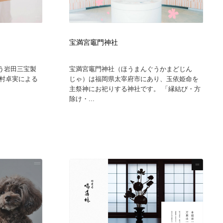
宝満宮竈門神社
う岩田三宝製
宝満宮竈門神社（ほうまんぐうかまどじん
村卓実による
じゃ）は福岡県太宰府市にあり、玉依姫命を
主祭神にお祀りする神社です。 「縁結び・方
除け・...