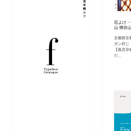
縫製・革製品・靴・鞄
ジュエリー・装飾品
54
厄よけ・
ジュエリー・装飾品
建築・空間・工務店・内装・店舗・環境デザイン
276
山 狸谷
京都府京
建築・空間・工務店・内装・店舗・環境デザイン
商業施設・商業ビル
33
ガン封じ
【真言宗
だ...
商業施設・商業ビル
コスメ・化粧品・石鹸・シャンプー・ヘアケア・香水
220
コスメ・化粧品・石鹸・シャンプー・ヘアケア・香水
飲食・レストラン・カフェ
181
飲食・レストラン・カフェ
材料：糸・布・紙・プラスチック・石・木材
38
材料：糸・布・紙・プラスチック・石・木材
日本の歴史・資料・伝統・将棋・囲碁
4
日本の歴史・資料・伝統・将棋・囲碁
ヘアサロン・美容院・理髪店・エステ
60