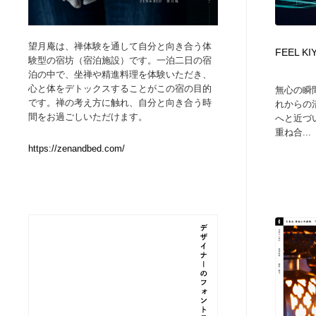
Web制作会社・プロダクション・デジタル
ブランディング・コンサルティング
151
望月庵は、禅体験を通して自分と向き合う体
FEEL K
験型の宿坊（宿泊施設）です。一泊二日の宿
ブランディング・コンサルティング
イラストレーター
160
泊の中で、坐禅や精進料理を体験いただき、
心と体をデトックスすることがこの宿の目的
無心の瞬
です。禅の考え方に触れ、自分と向き合う時
れからの
イラストレーター
レタリング・カリグラフィ・サイン・看板
31
間をお過ごしいただけます。
へと近づ
重ね合...
レタリング・カリグラフィ・サイン・看板
映像・クリエイター・プロダクション
164
https://zenandbed.com/
映像・クリエイター・プロダクション
Javascript・WordPress・CSS・SEO・コーディング
97
Javascript・WordPress・CSS・SEO・コーディング
フリー素材・写真・モックアップ
41
フリー素材・写真・モックアップ
プロダクト・インテリア
139
プロダクト・インテリア
縫製・革製品・靴・鞄
55