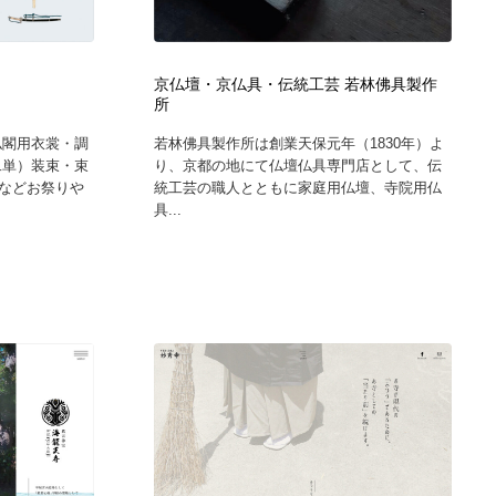
カメラ・レンズ
アニメーション・キャラクターデザイン
23
京仏壇・京仏具・伝統工芸 若林佛具製作
アニメーション・キャラクターデザイン
オフィス・シェアオフィス・コワーキング・シェアスペース
46
所
仏閣用衣裳・調
若林佛具製作所は創業天保元年（1830年）よ
オフィス・シェアオフィス・コワーキング・シェアスペース
ファッション・洋服
511
二単）装束・束
り、京都の地にて仏壇仏具専門店として、伝
などお祭りや
統工芸の職人とともに家庭用仏壇、寺院用仏
具...
ファッション・洋服
食品・飲料・酒・菓子
444
食品・飲料・酒・菓子
陶芸・窯・ガラス・木工・手工芸
34
陶芸・窯・ガラス・木工・手工芸
宇宙
9
宇宙
書籍・本屋・出版・作家・小説家・脚本家
58
書籍・本屋・出版・作家・小説家・脚本家
ホテル・旅館・温泉・銭湯・サウナ
149