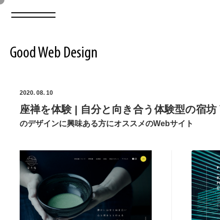
Good Web Design
2026年08月07日の登録サイト数は8549件です
2020. 08. 10
座禅を体験 | 自分と向き合う体験型の宿坊 望月
登録Webサイト全一覧
8549
のデザインに興味ある方にオススメのWebサイト
登録Webサイト全一覧!
ABOUT
ABOUT
業界別 登録Webサイト一覧
Web制作会社・プロダクション・デジタル
579