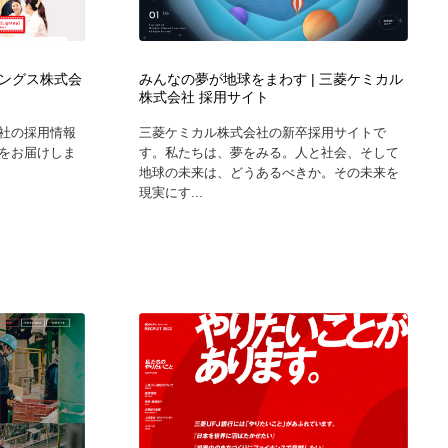
グラフィティ・Graffiti・ストリートアート
ニュース・マガジン・メディア・SNS・YouTube
346
ニュース・マガジン・メディア・SNS・YouTube
ングス株式会
みんなの夢が地球をまわす | 三菱ケミカル
株式会社 採用サイト
社の採用情報
三菱ケミカル株式会社の新卒採用サイトで
をお届けしま
す。私たちは、夢をみる。人と社会、そして
地球の未来は、どうあるべきか。その未来を
現実にす...