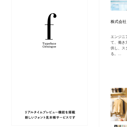
縫製・革製品・靴・鞄
ジュエリー・装飾品
54
株式会社
ジュエリー・装飾品
建築・空間・工務店・内装・店舗・環境デザイン
276
エンジニ
建築・空間・工務店・内装・店舗・環境デザイン
商業施設・商業ビル
33
て、働き
供し、ス
る。...
商業施設・商業ビル
コスメ・化粧品・石鹸・シャンプー・ヘアケア・香水
220
コスメ・化粧品・石鹸・シャンプー・ヘアケア・香水
飲食・レストラン・カフェ
182
飲食・レストラン・カフェ
材料：糸・布・紙・プラスチック・石・木材
38
材料：糸・布・紙・プラスチック・石・木材
日本の歴史・資料・伝統・将棋・囲碁
4
日本の歴史・資料・伝統・将棋・囲碁
ヘアサロン・美容院・理髪店・エステ
60