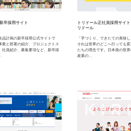
自動車・船・飛行機・交通・自転車
アウトドア・キャンプ・登山
40
新卒採用サイト
トリドール正社員採用サイト 
アウトドア・キャンプ・登山
ウェディング・結婚
38
リドール
良品計画の新卒採用公式サイトで
「手づくり、できたての美味し
ウェディング・結婚
法律・監査・税理士・弁護士・司法書士・行政
29
事業と部署の紹介、プロジェクトス
それは世界のどこへ行っても変
、社員紹介、募集要項など、新卒採
たちの理念です。日本発の世界
.
産業の...
法律・監査・税理士・弁護士・司法書士・行政
金融・銀行・投資・保険・M&A・商社
78
金融・銀行・投資・保険・M&A・商社
システム開発・IT・決済・アプリ・ソフトウェア
99
システム開発・IT・決済・アプリ・ソフトウェア
映画・アニメ・DVD・動画配信・放送・TV・ラジオ
65
映画・アニメ・DVD・動画配信・放送・TV・ラジオ
キャンペーン・イベント・ワークショップ・コンペティショ
77
ン
キャンペーン・イベント・ワークショップ・コンペティショ
鉛筆画・木炭画・デッサン・クロッキー
15
ン