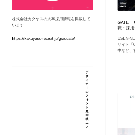
Web制作会社・プロダクション・デジタル
ブランディング・コンサルティング
151
株式会社カクヤスの大卒採用情報を掲載して
GATE ｜
います
職・採用
ブランディング・コンサルティング
イラストレーター
160
USEN-
https://kakuyasu-recruit.jp/graduate/
サイト「
イラストレーター
レタリング・カリグラフィ・サイン・看板
31
中など、す
レタリング・カリグラフィ・サイン・看板
映像・クリエイター・プロダクション
164
映像・クリエイター・プロダクション
Javascript・WordPress・CSS・SEO・コーディング
97
Javascript・WordPress・CSS・SEO・コーディング
フリー素材・写真・モックアップ
41
フリー素材・写真・モックアップ
プロダクト・インテリア
139
プロダクト・インテリア
縫製・革製品・靴・鞄
55