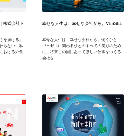
ホテル・旅館・温泉・銭湯・サウナ
スポーツ・スポーツ用品・トレーニング・ダイエット
71
| 株式会社ト
幸せな人生は、幸せな会社から。VESSEL
スポーツ・スポーツ用品・トレーニング・ダイエット
育児・ベイビー・玩具・絵本
27
さを届ける」
幸せな人生は、幸せな会社から。働くひと、
育児・ベイビー・玩具・絵本
求人・採用・転職・就職・人材紹介
379
わらない、私
ヴェゼルに関わるひとのすべての笑顔のため
における外食
に。将来この国にあってほしい仕事をつくる
会社を...
求人・採用・転職・就職・人材紹介
起業・事業支援・ボランティア・NPO
8
起業・事業支援・ボランティア・NPO
テクノロジー・AI・人工知能・スマートホーム・オンライン
74
テクノロジー・AI・人工知能・スマートホーム・オンライン
音楽・アーティスト・楽器・舞台・演劇・ミュージカル・ダ
152
ンス
音楽・アーティスト・楽器・舞台・演劇・ミュージカル・ダ
マッチングサービス
22
ンス
マッチングサービス
グラフィティ・Graffiti・ストリートアート
4