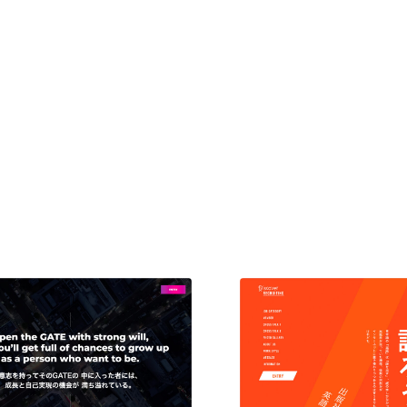
現役Webデザイナーによるコラム
15
現役Webデザイナーによるコラム
人気ランキング TOP100
人気ランキング TOP100
フォトグラファー・カメラマン・写真
257