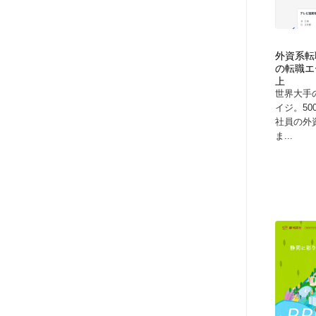
アート・芸術・美術館・美術展・博物館・ギャラリー
GWD スタッフお気に入り
201
GWD スタッフお気に入り
外資系転
の転職エ
上
世界大手
イジ。5
社員の外
ま...