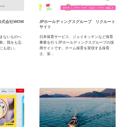
カメラ・レンズ
アニメーション・キャラクターデザイン
23
 株式会社WOW
JPホールディングスグループ リクルート
アニメーション・キャラクターデザイン
オフィス・シェアオフィス・コワーキング・シェアスペース
46
サイト
まないものへ
日本保育サービス、ジェイキッチンなど保育
オフィス・シェアオフィス・コワーキング・シェアスペース
ファッション・洋服
511
酔。我をも忘
事業を行うJPホールディングスグループの採
にも近い。
用サイトです。チーム保育を実現する保育
士、栄...
ファッション・洋服
食品・飲料・酒・菓子
444
食品・飲料・酒・菓子
陶芸・窯・ガラス・木工・手工芸
34
陶芸・窯・ガラス・木工・手工芸
宇宙
9
宇宙
書籍・本屋・出版・作家・小説家・脚本家
58
書籍・本屋・出版・作家・小説家・脚本家
ホテル・旅館・温泉・銭湯・サウナ
149