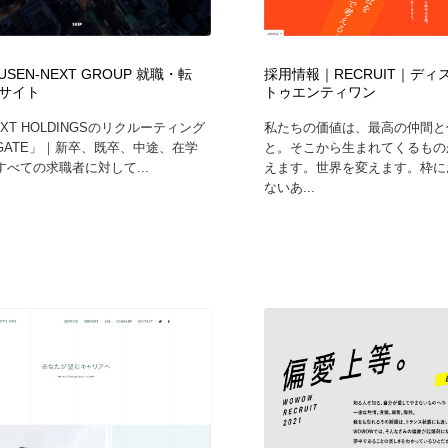
フォトグラファー・カメラマン・写真
グラフィックデザイン・デザイン事務所
485
USEN-NEXT GROUP 就職・転
採用情報｜RECRUIT｜デ
サイト
トゥエンティワン
グラフィックデザイン・デザイン事務所
コンテンツ・メディア制作会社
9
NEXT HOLDINGSのリクルーティング
私たちの価値は、最高の仲間と
GATE」｜新卒、既卒、中途、在学
と。そこから生まれてくるもの
コンテンツ・メディア制作会社
編集・ライティング・コピーライター
19
べての求職者に対して...
えます。世界を変えます。枠に
ないあ...
編集・ライティング・コピーライター
撮影スタジオ・撮影用小物・背景ボード・リース・レンタル
20
撮影スタジオ・撮影用小物・背景ボード・リース・レンタル
レンタルサーバー・クラウドサービス・ドメイン
10
レンタルサーバー・クラウドサービス・ドメイン
3D・CG・モーションデザイン
20
3D・CG・モーションデザイン
ライフスタイル・家具・生活雑貨・家電
320
ライフスタイル・家具・生活雑貨・家電
時計・腕時計
28