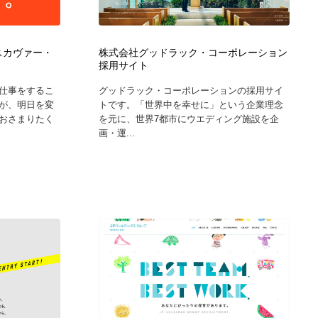
広告・マーケティング・PR・企画・プロデュース
印刷・製本・包装・グッズ
43
ィスカヴァー・
株式会社グッドラック・コーポレーション
採用サイト
印刷・製本・包装・グッズ
フォント・フリーフォント / 書体
238
仕事をするこ
グッドラック・コーポレーションの採用サイ
が、明日を変
トです。「世界中を幸せに」という企業理念
フォント・フリーフォント / 書体
スタイリスト・ヘア＆メークアップ・プロップ・セットデザ
18
おさまりたく
を元に、世界7都市にウエディング施設を企
イン
画・運...
スタイリスト・ヘア＆メークアップ・プロップ・セットデザ
コーダー・エンジニア・デベロッパー
136
イン
コーダー・エンジニア・デベロッパー
ネット通販・EC・オークション・フリマ
15
ネット通販・EC・オークション・フリマ
眼鏡・コンタクトレンズ・サングラス
30
眼鏡・コンタクトレンズ・サングラス
ネオンサイン・ネオン菅・オリジナル
7
ネオンサイン・ネオン菅・オリジナル
カメラ・レンズ
18