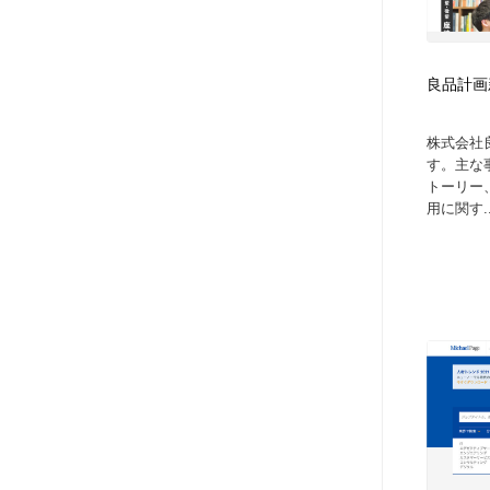
ヘアサロン・美容院・理髪店・エステ
旅行・観光・電車・航空会社
55
良品計画
旅行・観光・電車・航空会社
ペット・トリミング
20
株式会社
ペット・トリミング
宗教・神社仏閣・禅・寺・神社
33
す。主な
トーリー
用に関す..
宗教・神社仏閣・禅・寺・神社
健康・医療・福祉・病院・歯医者・製薬・薬品
200
健康・医療・福祉・病院・歯医者・製薬・薬品
教育・スクール・保育・幼稚園・小中高・大学・専門学校
173
教育・スクール・保育・幼稚園・小中高・大学・専門学校
日本伝統：着物・織物・舞踊・歌舞伎・茶道・華道・書道
17
日本伝統：着物・織物・舞踊・歌舞伎・茶道・華道・書道
芸能人・俳優・女優・タレント・モデル・芸能事務所
42
芸能人・俳優・女優・タレント・モデル・芸能事務所
アート・芸術・美術館・美術展・博物館・ギャラリー
383