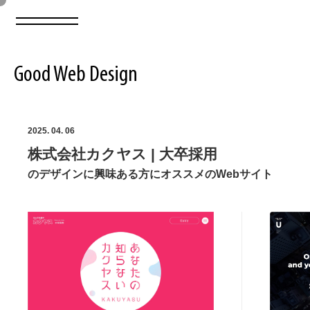
Good Web Design
2026年08月08日の登録サイト数は8550件です
2025. 04. 06
株式会社カクヤス | 大卒採用
登録Webサイト全一覧
8550
のデザインに興味ある方にオススメのWebサイト
登録Webサイト全一覧!
ABOUT
ABOUT
業界別 登録Webサイト一覧
Web制作会社・プロダクション・デジタル
579