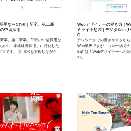
採用ならCIY®｜新卒、第二新
Webデザイナーの働き方 | 
代の中途採用
ミライ予想図 | デジタルハリウ
O
、新卒、第二新卒、20代の中途採用な
テレワークでの働きやすさから
人材の「未経験者採用」に特化した
Web業界ですが、コロナ禍で
スです。採用DXを実現しながら...
動向は？Webデザイナーへの
担...