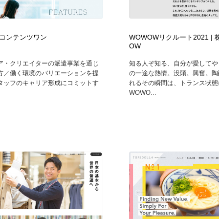
時計・腕時計
おもちゃ・ホビー・ゲーム
35
コンテンツワン
WOWOWリクルート2021 |
おもちゃ・ホビー・ゲーム
建設・住宅・不動産・倉庫
197
OW
ア・クリエイターの派遣事業を通じ
知る人ぞ知る、自分が愛してや
建設・住宅・不動産・倉庫
携帯電話・通信・サービス
15
方／働く環境のバリエーションを提
の一途な熱情。没頭。興奮。陶
タッフのキャリア形成にコミットす
れるその瞬間は、トランス状態
WOWO...
携帯電話・通信・サービス
農業・林業・漁業・畜産・鉱業・燃料
54
農業・林業・漁業・畜産・鉱業・燃料
植物・花・ガーデニング・造園
42
植物・花・ガーデニング・造園
工業・加工・技術・機械・電気
59
工業・加工・技術・機械・電気
動物園・水族館・公園・テーマパーク・アミューズメント
23
動物園・水族館・公園・テーマパーク・アミューズメント
自動車・船・飛行機・交通・自転車
71