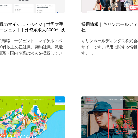
鉛筆画・木炭画・デッサン・クロッキー
Drawing Software / お絵かきソフト・アプリ・ブラシ
11
Drawing Software / お絵かきソフト・アプリ・ブラシ
職のマイケル・ペイジ | 世界大手
採用情報｜キリンホールディ
ージェント | 外資系求人5000件以
社
の転職エージェント、マイケル・ペ
キリンホールディングス株式会
000件以上の正社員、契約社員、派遣
サイトです。採用に関する情報
資系・国内企業の求人を掲載してい
す。...