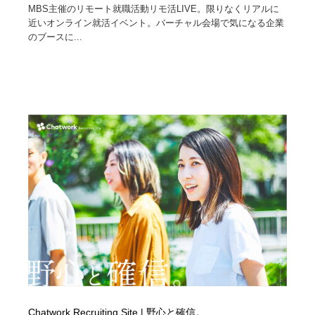
MBS主催のリモート就職活動リモ活LIVE。限りなくリアルに
近いオンライン就活イベント。バーチャル会場で気になる企業
Drawing Software / お絵かきソフト・アプリ・ブラシ
ニュース・マガジン・メディア・SNS・YouTube
346
のブースに...
ニュース・マガジン・メディア・SNS・YouTube
Chatwork Recruiting Site | 野心と確信。