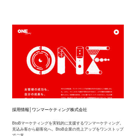
ホテル・旅館・温泉・銭湯・サウナ
旅行・観光・電車・航空会社
55
旅行・観光・電車・航空会社
アウトドア・キャンプ・登山
40
アウトドア・キャンプ・登山
スポーツ・スポーツ用品・トレーニング・ダイエット
71
スポーツ・スポーツ用品・トレーニング・ダイエット
ペット・トリミング
20
ペット・トリミング
ウェディング・結婚
38
ウェディング・結婚
育児・ベイビー・玩具・絵本
27
育児・ベイビー・玩具・絵本
宗教・神社仏閣・禅・寺・神社
33
宗教・神社仏閣・禅・寺・神社
法律・監査・税理士・弁護士・司法書士・行政
29
採用情報│ワンマーケティング株式会社
BtoBマーケティングを実戦的に支援するワンマーケティング。
法律・監査・税理士・弁護士・司法書士・行政
求人・採用・転職・就職・人材紹介
379
見込み客から顧客化へ。BtoB企業の売上アップをワンストップ
でご支...