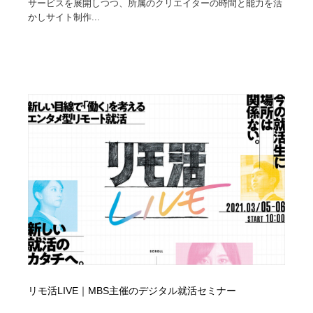
サービスを展開しつつ、所属のクリエイターの時間と能力を活
映画・アニメ・DVD・動画配信・放送・TV・ラジオ
音楽・アーティスト・楽器・舞台・演劇・ミュージカ
152
かしサイト制作...
ル・ダンス
音楽・アーティスト・楽器・舞台・演劇・ミュージカ
芸能人・俳優・女優・タレント・モデル・芸能事務所
42
ル・ダンス
芸能人・俳優・女優・タレント・モデル・芸能事務所
キャンペーン・イベント・ワークショップ・コンペティ
77
ション
キャンペーン・イベント・ワークショップ・コンペティ
マッチングサービス
22
ション
マッチングサービス
アート・芸術・美術館・美術展・博物館・ギャラリー
383
アート・芸術・美術館・美術展・博物館・ギャラリー
鉛筆画・木炭画・デッサン・クロッキー
15
鉛筆画・木炭画・デッサン・クロッキー
グラフィティ・Graffiti・ストリートアート
4
グラフィティ・Graffiti・ストリートアート
GWD スタッフお気に入り
201
リモ活LIVE｜MBS主催のデジタル就活セミナー
GWD スタッフお気に入り
Drawing Software / お絵かきソフト・アプリ・ブラシ
11