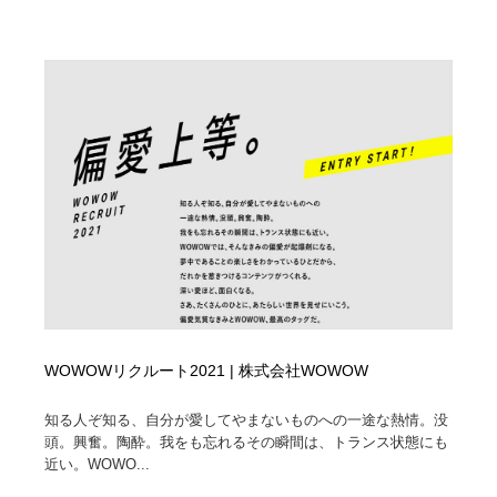
陶芸・窯・ガラス・木工・手工芸
材料：糸・布・紙・プラスチック・石・木材
38
材料：糸・布・紙・プラスチック・石・木材
工業・加工・技術・機械・電気
59
工業・加工・技術・機械・電気
宇宙
9
宇宙
日本の歴史・資料・伝統・将棋・囲碁
4
日本の歴史・資料・伝統・将棋・囲碁
動物園・水族館・公園・テーマパーク・アミューズメン
23
ト
動物園・水族館・公園・テーマパーク・アミューズメン
書籍・本屋・出版・作家・小説家・脚本家
58
ト
書籍・本屋・出版・作家・小説家・脚本家
ヘアサロン・美容院・理髪店・エステ
60
WOWOWリクルート2021 | 株式会社WOWOW
ヘアサロン・美容院・理髪店・エステ
自動車・船・飛行機・交通・自転車
71
知る人ぞ知る、自分が愛してやまないものへの一途な熱情。没
頭。興奮。陶酔。我をも忘れるその瞬間は、トランス状態にも
自動車・船・飛行機・交通・自転車
ホテル・旅館・温泉・銭湯・サウナ
149
近い。WOWO...