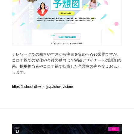
人気ランキング TOP100
業界別 登録Webサイト一覧
Web制作会社・プロダクション・デジタル
579
Web制作会社・プロダクション・デジタル
テレワークでの働きやすさから注目を集めるWeb業界ですが、
フォトグラファー・カメラマン・写真
257
コロナ禍での変化や今後の動向は？Webデザイナーへの調査結
果、採用担当者やコロナ禍で転職した卒業生の声を交えお伝え
フォトグラファー・カメラマン・写真
広告・マーケティング・PR・企画・プロデュース
182
します。
広告・マーケティング・PR・企画・プロデュース
ブランディング・コンサルティング
151
https://school.dhw.co.jp/p/futurevision/
ブランディング・コンサルティング
グラフィックデザイン・デザイン事務所
485
グラフィックデザイン・デザイン事務所
印刷・製本・包装・グッズ
43
印刷・製本・包装・グッズ
イラストレーター
160