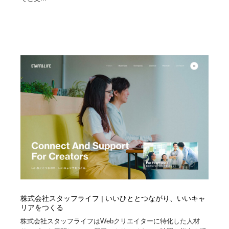
求人・採用・転職・就職・人材紹介
健康・医療・福祉・病院・歯医者・製薬・薬品
200
健康・医療・福祉・病院・歯医者・製薬・薬品
金融・銀行・投資・保険・M&A・商社
78
金融・銀行・投資・保険・M&A・商社
起業・事業支援・ボランティア・NPO
8
起業・事業支援・ボランティア・NPO
教育・スクール・保育・幼稚園・小中高・大学・専門学
173
校
教育・スクール・保育・幼稚園・小中高・大学・専門学
システム開発・IT・決済・アプリ・ソフトウェア
99
校
システム開発・IT・決済・アプリ・ソフトウェア
テクノロジー・AI・人工知能・スマートホーム・オンラ
74
イン
テクノロジー・AI・人工知能・スマートホーム・オンラ
日本伝統：着物・織物・舞踊・歌舞伎・茶道・華道・書
17
イン
道
株式会社スタッフライフ | いいひととつながり、いいキャ
日本伝統：着物・織物・舞踊・歌舞伎・茶道・華道・書
映画・アニメ・DVD・動画配信・放送・TV・ラジオ
65
リアをつくる
道
株式会社スタッフライフはWebクリエイターに特化した人材