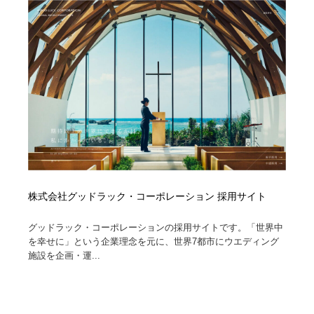
縫製・革製品・靴・鞄
55
縫製・革製品・靴・鞄
時計・腕時計
28
時計・腕時計
カメラ・レンズ
18
カメラ・レンズ
ジュエリー・装飾品
54
ジュエリー・装飾品
おもちゃ・ホビー・ゲーム
35
おもちゃ・ホビー・ゲーム
アニメーション・キャラクターデザイン
23
株式会社グッドラック・コーポレーション 採用サイト
アニメーション・キャラクターデザイン
建築・空間・工務店・内装・店舗・環境デザイン
276
グッドラック・コーポレーションの採用サイトです。「世界中
建築・空間・工務店・内装・店舗・環境デザイン
建設・住宅・不動産・倉庫
197
を幸せに」という企業理念を元に、世界7都市にウエディング
施設を企画・運...
建設・住宅・不動産・倉庫
オフィス・シェアオフィス・コワーキング・シェアス
46
ペース