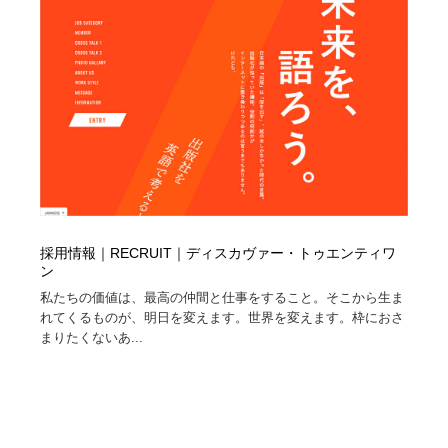
コーダー・エンジニア・デベロッパー
Javascript・WordPress・CSS・SEO・コーディング
97
Javascript・WordPress・CSS・SEO・コーディング
レンタルサーバー・クラウドサービス・ドメイン
10
レンタルサーバー・クラウドサービス・ドメイン
ネット通販・EC・オークション・フリマ
15
ネット通販・EC・オークション・フリマ
フリー素材・写真・モックアップ
41
フリー素材・写真・モックアップ
3D・CG・モーションデザイン
21
3D・CG・モーションデザイン
眼鏡・コンタクトレンズ・サングラス
30
採用情報｜RECRUIT｜ディスカヴァー・トゥエンティワ
ン
私たちの価値は、最高の仲間と仕事をすること。そこから生ま
眼鏡・コンタクトレンズ・サングラス
プロダクト・インテリア
139
れてくるものが、明日を変えます。世界を変えます。枠におさ
まりたくないあ...
プロダクト・インテリア
ライフスタイル・家具・生活雑貨・家電
320
ライフスタイル・家具・生活雑貨・家電
ネオンサイン・ネオン菅・オリジナル
7
ネオンサイン・ネオン菅・オリジナル