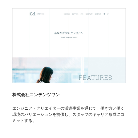
オフィス・シェアオフィス・コワーキング・シェアス
商業施設・商業ビル
33
ペース
商業施設・商業ビル
携帯電話・通信・サービス
15
携帯電話・通信・サービス
ファッション・洋服
511
ファッション・洋服
コスメ・化粧品・石鹸・シャンプー・ヘアケア・香水
220
コスメ・化粧品・石鹸・シャンプー・ヘアケア・香水
農業・林業・漁業・畜産・鉱業・燃料
54
農業・林業・漁業・畜産・鉱業・燃料
食品・飲料・酒・菓子
444
食品・飲料・酒・菓子
飲食・レストラン・カフェ
182
株式会社コンテンツワン
エンジニア・クリエイターの派遣事業を通じて、働き方／働く
飲食・レストラン・カフェ
植物・花・ガーデニング・造園
42
環境のバリエーションを提供し、スタッフのキャリア形成にコ
ミットする。...
植物・花・ガーデニング・造園
陶芸・窯・ガラス・木工・手工芸
34