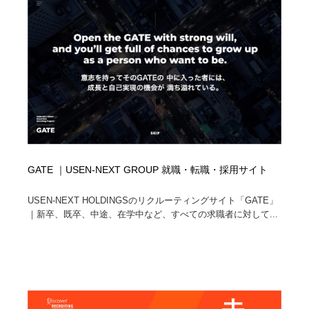
イラストレーター
コンテンツ・メディア制作会社
9
コンテンツ・メディア制作会社
フォント・フリーフォント / 書体
238
フォント・フリーフォント / 書体
レタリング・カリグラフィ・サイン・看板
31
レタリング・カリグラフィ・サイン・看板
編集・ライティング・コピーライター
19
編集・ライティング・コピーライター
スタイリスト・ヘア＆メークアップ・プロップ・セット
18
デザイン
GATE ｜USEN-NEXT GROUP 就職・転職・採用サイト
スタイリスト・ヘア＆メークアップ・プロップ・セット
USEN-NEXT HOLDINGSのリクルーティングサイト「GATE」
映像・クリエイター・プロダクション
164
デザイン
｜新卒、既卒、中途、在学中など、すべての求職者に対して...
映像・クリエイター・プロダクション
撮影スタジオ・撮影用小物・背景ボード・リース・レン
20
タル
撮影スタジオ・撮影用小物・背景ボード・リース・レン
コーダー・エンジニア・デベロッパー
136
タル