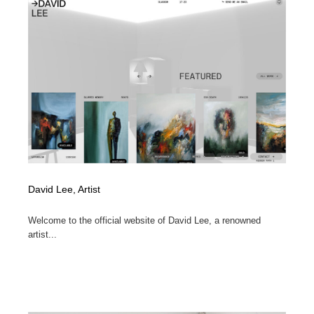
コーダー・エンジニア・デベロッパー
Javascript・WordPress・CSS・SEO・コーディング
97
Javascript・WordPress・CSS・SEO・コーディング
レンタルサーバー・クラウドサービス・ドメイン
10
レンタルサーバー・クラウドサービス・ドメイン
ネット通販・EC・オークション・フリマ
15
ネット通販・EC・オークション・フリマ
フリー素材・写真・モックアップ
41
フリー素材・写真・モックアップ
3D・CG・モーションデザイン
20
3D・CG・モーションデザイン
眼鏡・コンタクトレンズ・サングラス
30
David Lee, Artist
眼鏡・コンタクトレンズ・サングラス
プロダクト・インテリア
139
Welcome to the official website of David Lee, a renowned
artist...
プロダクト・インテリア
ライフスタイル・家具・生活雑貨・家電
320
ライフスタイル・家具・生活雑貨・家電
ネオンサイン・ネオン菅・オリジナル
7
ネオンサイン・ネオン菅・オリジナル