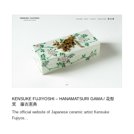
KENSUKE FUJIYOSHI – HANAMATSURI GAMA / 花祭
窯 藤吉憲典
The official website of Japanese ceramic artist Kensuke
Fujiyos...