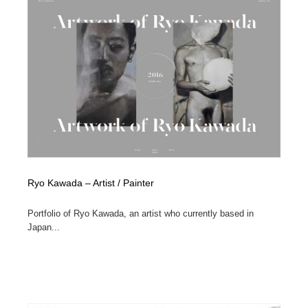
イラストレーター
コンテンツ・メディア制作会社
9
コンテンツ・メディア制作会社
フォント・フリーフォント / 書体
238
フォント・フリーフォント / 書体
レタリング・カリグラフィ・サイン・看板
31
レタリング・カリグラフィ・サイン・看板
編集・ライティング・コピーライター
19
編集・ライティング・コピーライター
スタイリスト・ヘア＆メークアップ・プロップ・セット
18
デザイン
Ryo Kawada – Artist / Painter
スタイリスト・ヘア＆メークアップ・プロップ・セット
映像・クリエイター・プロダクション
164
デザイン
Portfolio of Ryo Kawada, an artist who currently based in
Japan...
映像・クリエイター・プロダクション
撮影スタジオ・撮影用小物・背景ボード・リース・レン
20
タル
撮影スタジオ・撮影用小物・背景ボード・リース・レン
コーダー・エンジニア・デベロッパー
136
タル