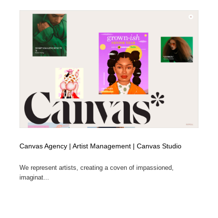
求人・採用・転職・就職・人材紹介
健康・医療・福祉・病院・歯医者・製薬・薬品
200
健康・医療・福祉・病院・歯医者・製薬・薬品
金融・銀行・投資・保険・M&A・商社
78
金融・銀行・投資・保険・M&A・商社
起業・事業支援・ボランティア・NPO
8
起業・事業支援・ボランティア・NPO
教育・スクール・保育・幼稚園・小中高・大学・専門学
173
校
教育・スクール・保育・幼稚園・小中高・大学・専門学
システム開発・IT・決済・アプリ・ソフトウェア
99
校
システム開発・IT・決済・アプリ・ソフトウェア
テクノロジー・AI・人工知能・スマートホーム・オンラ
74
イン
Canvas Agency | Artist Management | Canvas Studio
テクノロジー・AI・人工知能・スマートホーム・オンラ
日本伝統：着物・織物・舞踊・歌舞伎・茶道・華道・書
We represent artists, creating a coven of impassioned,
17
イン
道
imaginat...
日本伝統：着物・織物・舞踊・歌舞伎・茶道・華道・書
映画・アニメ・DVD・動画配信・放送・TV・ラジオ
65
道