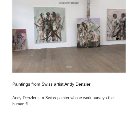
縫製・革製品・靴・鞄
55
縫製・革製品・靴・鞄
時計・腕時計
28
時計・腕時計
カメラ・レンズ
18
カメラ・レンズ
ジュエリー・装飾品
54
ジュエリー・装飾品
おもちゃ・ホビー・ゲーム
35
おもちゃ・ホビー・ゲーム
アニメーション・キャラクターデザイン
23
Paintings from Swiss artist Andy Denzler
アニメーション・キャラクターデザイン
建築・空間・工務店・内装・店舗・環境デザイン
276
Andy Denzler is a Swiss painter whose work surveys the
human fi...
建築・空間・工務店・内装・店舗・環境デザイン
建設・住宅・不動産・倉庫
197
建設・住宅・不動産・倉庫
オフィス・シェアオフィス・コワーキング・シェアス
46
ペース