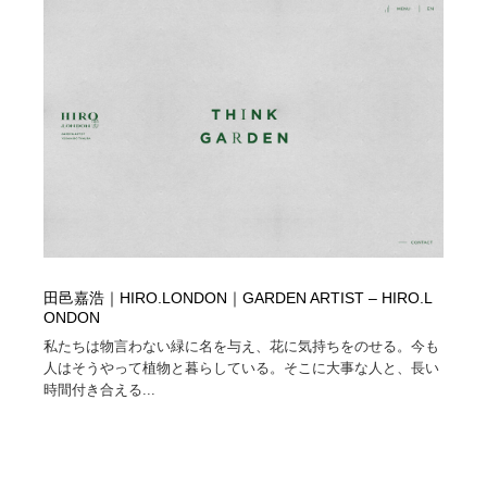
ホテル・旅館・温泉・銭湯・サウナ
旅行・観光・電車・航空会社
55
旅行・観光・電車・航空会社
アウトドア・キャンプ・登山
40
アウトドア・キャンプ・登山
スポーツ・スポーツ用品・トレーニング・ダイエット
71
スポーツ・スポーツ用品・トレーニング・ダイエット
ペット・トリミング
20
ペット・トリミング
ウェディング・結婚
38
ウェディング・結婚
育児・ベイビー・玩具・絵本
27
田邑嘉浩｜HIRO.LONDON｜GARDEN ARTIST – HIRO.L
ONDON
育児・ベイビー・玩具・絵本
宗教・神社仏閣・禅・寺・神社
33
私たちは物言わない緑に名を与え、花に気持ちをのせる。今も
人はそうやって植物と暮らしている。そこに大事な人と、長い
宗教・神社仏閣・禅・寺・神社
時間付き合える...
法律・監査・税理士・弁護士・司法書士・行政
29
法律・監査・税理士・弁護士・司法書士・行政
求人・採用・転職・就職・人材紹介
379