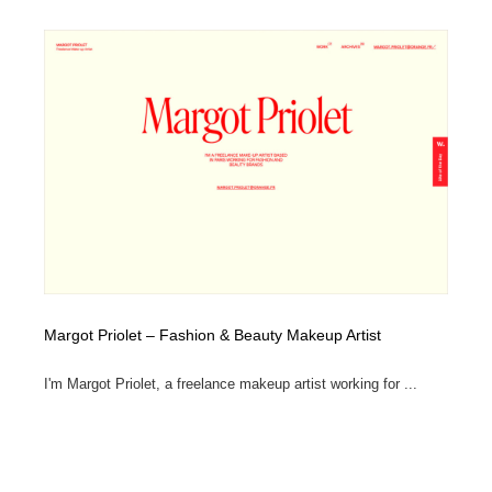
映画・アニメ・DVD・動画配信・放送・TV・ラジオ
音楽・アーティスト・楽器・舞台・演劇・ミュージカ
152
ル・ダンス
音楽・アーティスト・楽器・舞台・演劇・ミュージカ
芸能人・俳優・女優・タレント・モデル・芸能事務所
42
ル・ダンス
芸能人・俳優・女優・タレント・モデル・芸能事務所
キャンペーン・イベント・ワークショップ・コンペティ
77
ション
キャンペーン・イベント・ワークショップ・コンペティ
マッチングサービス
22
ション
マッチングサービス
アート・芸術・美術館・美術展・博物館・ギャラリー
383
アート・芸術・美術館・美術展・博物館・ギャラリー
鉛筆画・木炭画・デッサン・クロッキー
15
Margot Priolet – Fashion & Beauty Makeup Artist
鉛筆画・木炭画・デッサン・クロッキー
グラフィティ・Graffiti・ストリートアート
4
I'm Margot Priolet, a freelance makeup artist working for ...
グラフィティ・Graffiti・ストリートアート
GWD スタッフお気に入り
201
GWD スタッフお気に入り
Drawing Software / お絵かきソフト・アプリ・ブラシ
11