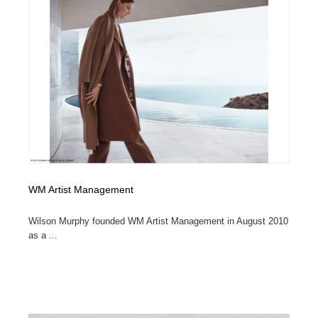
陶芸・窯・ガラス・木工・手工芸
材料：糸・布・紙・プラスチック・石・木材
38
材料：糸・布・紙・プラスチック・石・木材
工業・加工・技術・機械・電気
59
工業・加工・技術・機械・電気
宇宙
9
宇宙
日本の歴史・資料・伝統・将棋・囲碁
4
日本の歴史・資料・伝統・将棋・囲碁
動物園・水族館・公園・テーマパーク・アミューズメン
23
ト
動物園・水族館・公園・テーマパーク・アミューズメン
WM Artist Management
書籍・本屋・出版・作家・小説家・脚本家
58
ト
Wilson Murphy founded WM Artist Management in August 2010
書籍・本屋・出版・作家・小説家・脚本家
ヘアサロン・美容院・理髪店・エステ
60
as a ...
ヘアサロン・美容院・理髪店・エステ
自動車・船・飛行機・交通・自転車
71
自動車・船・飛行機・交通・自転車
ホテル・旅館・温泉・銭湯・サウナ
149