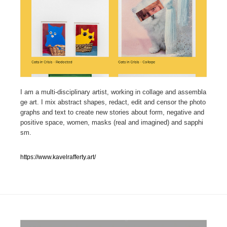
人気ランキング TOP100
業界別 登録Webサイト一覧
Web制作会社・プロダクション・デジタル
579
Web制作会社・プロダクション・デジタル
I am a multi-disciplinary artist, working in collage and assembla
フォトグラファー・カメラマン・写真
257
ge art. I mix abstract shapes, redact, edit and censor the photo
graphs and text to create new stories about form, negative and
フォトグラファー・カメラマン・写真
広告・マーケティング・PR・企画・プロデュース
182
positive space, women, masks (real and imagined) and sapphi
sm.
広告・マーケティング・PR・企画・プロデュース
ブランディング・コンサルティング
151
https://www.kavelrafferty.art/
ブランディング・コンサルティング
グラフィックデザイン・デザイン事務所
485
グラフィックデザイン・デザイン事務所
印刷・製本・包装・グッズ
43
印刷・製本・包装・グッズ
イラストレーター
160