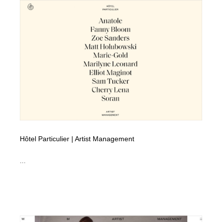
オフィス・シェアオフィス・コワーキング・シェアス
商業施設・商業ビル
33
ペース
商業施設・商業ビル
携帯電話・通信・サービス
15
携帯電話・通信・サービス
ファッション・洋服
511
ファッション・洋服
コスメ・化粧品・石鹸・シャンプー・ヘアケア・香水
220
コスメ・化粧品・石鹸・シャンプー・ヘアケア・香水
農業・林業・漁業・畜産・鉱業・燃料
54
農業・林業・漁業・畜産・鉱業・燃料
食品・飲料・酒・菓子
444
Hôtel Particulier | Artist Management
食品・飲料・酒・菓子
飲食・レストラン・カフェ
182
...
飲食・レストラン・カフェ
植物・花・ガーデニング・造園
42
植物・花・ガーデニング・造園
陶芸・窯・ガラス・木工・手工芸
34