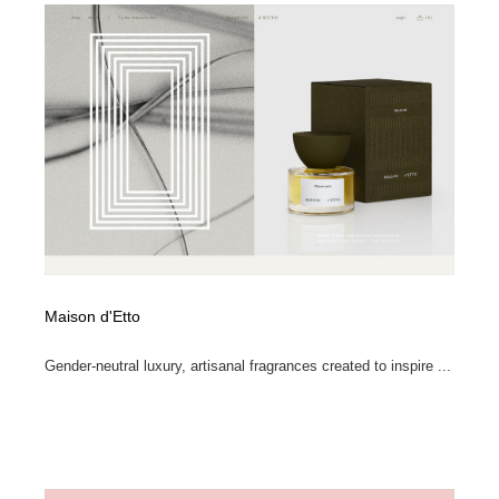
イラストレーター
コンテンツ・メディア制作会社
9
コンテンツ・メディア制作会社
フォント・フリーフォント / 書体
238
フォント・フリーフォント / 書体
レタリング・カリグラフィ・サイン・看板
31
レタリング・カリグラフィ・サイン・看板
編集・ライティング・コピーライター
19
編集・ライティング・コピーライター
スタイリスト・ヘア＆メークアップ・プロップ・セット
18
デザイン
Maison d'Etto
スタイリスト・ヘア＆メークアップ・プロップ・セット
映像・クリエイター・プロダクション
164
デザイン
Gender-neutral luxury, artisanal fragrances created to inspire ...
映像・クリエイター・プロダクション
撮影スタジオ・撮影用小物・背景ボード・リース・レン
20
タル
撮影スタジオ・撮影用小物・背景ボード・リース・レン
コーダー・エンジニア・デベロッパー
136
タル