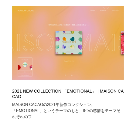
ホテル・旅館・温泉・銭湯・サウナ
旅行・観光・電車・航空会社
55
旅行・観光・電車・航空会社
アウトドア・キャンプ・登山
40
アウトドア・キャンプ・登山
スポーツ・スポーツ用品・トレーニング・ダイエット
71
スポーツ・スポーツ用品・トレーニング・ダイエット
ペット・トリミング
20
ペット・トリミング
ウェディング・結婚
38
ウェディング・結婚
育児・ベイビー・玩具・絵本
27
2021 NEW COLLECTION 「EMOTIONAL」 | MAISON CA
育児・ベイビー・玩具・絵本
宗教・神社仏閣・禅・寺・神社
33
CAO
MAISON CACAOの2021年新作コレクション。
宗教・神社仏閣・禅・寺・神社
法律・監査・税理士・弁護士・司法書士・行政
29
「EMOTIONAL」というテーマのもと、8つの感情をテーマそ
れぞれのフ...
法律・監査・税理士・弁護士・司法書士・行政
求人・採用・転職・就職・人材紹介
379