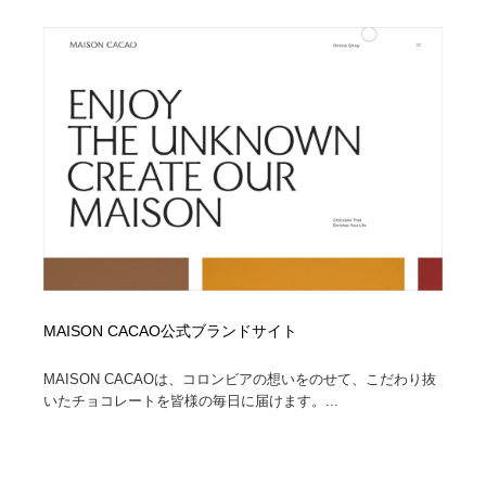
オフィス・シェアオフィス・コワーキング・シェアス
商業施設・商業ビル
33
ペース
商業施設・商業ビル
携帯電話・通信・サービス
15
携帯電話・通信・サービス
ファッション・洋服
511
ファッション・洋服
コスメ・化粧品・石鹸・シャンプー・ヘアケア・香水
220
コスメ・化粧品・石鹸・シャンプー・ヘアケア・香水
農業・林業・漁業・畜産・鉱業・燃料
54
農業・林業・漁業・畜産・鉱業・燃料
食品・飲料・酒・菓子
444
食品・飲料・酒・菓子
飲食・レストラン・カフェ
182
MAISON CACAO公式ブランドサイト
MAISON CACAOは、コロンビアの想いをのせて、こだわり抜
飲食・レストラン・カフェ
植物・花・ガーデニング・造園
42
いたチョコレートを皆様の毎日に届けます。...
植物・花・ガーデニング・造園
陶芸・窯・ガラス・木工・手工芸
34