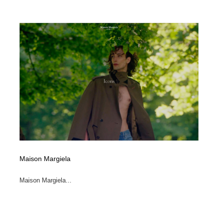
求人・採用・転職・就職・人材紹介
健康・医療・福祉・病院・歯医者・製薬・薬品
200
健康・医療・福祉・病院・歯医者・製薬・薬品
金融・銀行・投資・保険・M&A・商社
78
金融・銀行・投資・保険・M&A・商社
起業・事業支援・ボランティア・NPO
8
起業・事業支援・ボランティア・NPO
教育・スクール・保育・幼稚園・小中高・大学・専門学
173
校
教育・スクール・保育・幼稚園・小中高・大学・専門学
システム開発・IT・決済・アプリ・ソフトウェア
99
校
システム開発・IT・決済・アプリ・ソフトウェア
テクノロジー・AI・人工知能・スマートホーム・オンラ
74
イン
Maison Margiela
テクノロジー・AI・人工知能・スマートホーム・オンラ
日本伝統：着物・織物・舞踊・歌舞伎・茶道・華道・書
17
イン
道
Maison Margiela...
日本伝統：着物・織物・舞踊・歌舞伎・茶道・華道・書
映画・アニメ・DVD・動画配信・放送・TV・ラジオ
65
道