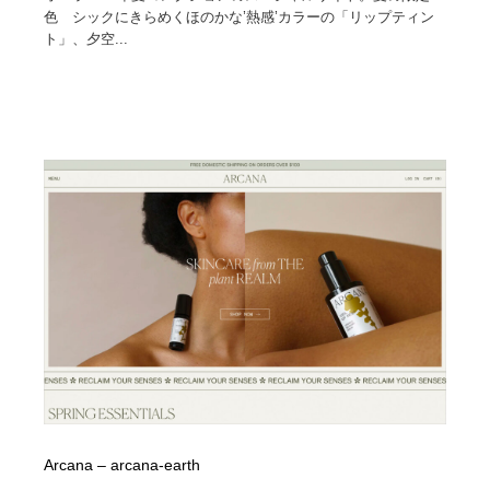
色 シックにきらめくほのかな’熱感’カラーの「リップティン
ト」、夕空...
Arcana – arcana-earth