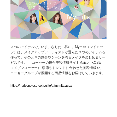
人気ランキング TOP100
業界別 登録Webサイト一覧
Web制作会社・プロダクション・デジタル
579
３つのアイテムで、いま、なりたい私に。Mymits（マイミッ
Web制作会社・プロダクション・デジタル
フォトグラファー・カメラマン・写真
257
ツ）は、メイクアップアーティストが選んだ３つのアイテムを
使って、そのときの気分やシーンを彩るメイクを楽しめるサー
フォトグラファー・カメラマン・写真
広告・マーケティング・PR・企画・プロデュース
182
ビスです。｜ コーセーの総合美容情報サイトMaison KOSÉ
（メゾンコーセー）-季節やトレンドに合わせた美容情報や、
広告・マーケティング・PR・企画・プロデュース
ブランディング・コンサルティング
151
コーセーグループが展開する商品情報をお届けしていきます。
ブランディング・コンサルティング
グラフィックデザイン・デザイン事務所
485
https://maison.kose.co.jp/site/p/mymits.aspx
グラフィックデザイン・デザイン事務所
印刷・製本・包装・グッズ
43
印刷・製本・包装・グッズ
イラストレーター
160