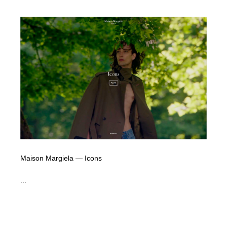
映画・アニメ・DVD・動画配信・放送・TV・ラジオ
音楽・アーティスト・楽器・舞台・演劇・ミュージカ
152
ル・ダンス
音楽・アーティスト・楽器・舞台・演劇・ミュージカ
芸能人・俳優・女優・タレント・モデル・芸能事務所
42
ル・ダンス
芸能人・俳優・女優・タレント・モデル・芸能事務所
キャンペーン・イベント・ワークショップ・コンペティ
77
ション
キャンペーン・イベント・ワークショップ・コンペティ
マッチングサービス
22
ション
マッチングサービス
アート・芸術・美術館・美術展・博物館・ギャラリー
383
アート・芸術・美術館・美術展・博物館・ギャラリー
鉛筆画・木炭画・デッサン・クロッキー
15
Maison Margiela — Icons
鉛筆画・木炭画・デッサン・クロッキー
グラフィティ・Graffiti・ストリートアート
4
...
グラフィティ・Graffiti・ストリートアート
GWD スタッフお気に入り
201
GWD スタッフお気に入り
Drawing Software / お絵かきソフト・アプリ・ブラシ
11