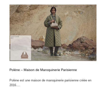
Drawing Software / お絵かきソフト・アプリ・ブラシ
ニュース・マガジン・メディア・SNS・YouTube
346
ニュース・マガジン・メディア・SNS・YouTube
Polène – Maison de Maroquinerie Parisienne
Polène est une maison de maroquinerie parisienne créée en
2016....