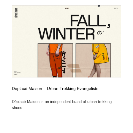
縫製・革製品・靴・鞄
55
縫製・革製品・靴・鞄
時計・腕時計
28
時計・腕時計
カメラ・レンズ
18
カメラ・レンズ
ジュエリー・装飾品
54
ジュエリー・装飾品
おもちゃ・ホビー・ゲーム
35
おもちゃ・ホビー・ゲーム
アニメーション・キャラクターデザイン
23
アニメーション・キャラクターデザイン
建築・空間・工務店・内装・店舗・環境デザイン
276
Déplacé Maison – Urban Trekking Evangelists
建築・空間・工務店・内装・店舗・環境デザイン
Déplacé Maison is an independent brand of urban trekking
建設・住宅・不動産・倉庫
197
shoes ...
建設・住宅・不動産・倉庫
オフィス・シェアオフィス・コワーキング・シェアス
46
ペース