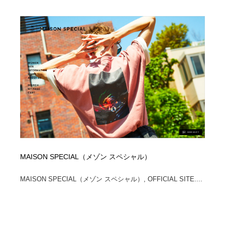
陶芸・窯・ガラス・木工・手工芸
材料：糸・布・紙・プラスチック・石・木材
38
材料：糸・布・紙・プラスチック・石・木材
工業・加工・技術・機械・電気
59
工業・加工・技術・機械・電気
宇宙
9
宇宙
日本の歴史・資料・伝統・将棋・囲碁
4
日本の歴史・資料・伝統・将棋・囲碁
動物園・水族館・公園・テーマパーク・アミューズメン
23
ト
動物園・水族館・公園・テーマパーク・アミューズメン
書籍・本屋・出版・作家・小説家・脚本家
58
ト
MAISON SPECIAL（メゾン スペシャル）
書籍・本屋・出版・作家・小説家・脚本家
ヘアサロン・美容院・理髪店・エステ
60
MAISON SPECIAL（メゾン スペシャル）, OFFICIAL SITE....
ヘアサロン・美容院・理髪店・エステ
自動車・船・飛行機・交通・自転車
71
自動車・船・飛行機・交通・自転車
ホテル・旅館・温泉・銭湯・サウナ
149