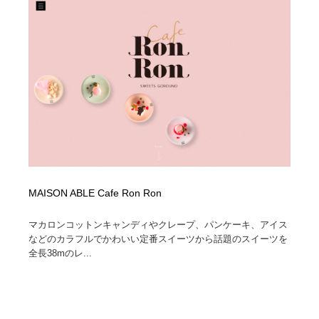
コーダー・エンジニア・デベロッパー
Javascript・WordPress・CSS・SEO・コーディング
97
Javascript・WordPress・CSS・SEO・コーディング
レンタルサーバー・クラウドサービス・ドメイン
10
レンタルサーバー・クラウドサービス・ドメイン
ネット通販・EC・オークション・フリマ
15
ネット通販・EC・オークション・フリマ
フリー素材・写真・モックアップ
41
フリー素材・写真・モックアップ
3D・CG・モーションデザイン
21
3D・CG・モーションデザイン
眼鏡・コンタクトレンズ・サングラス
30
MAISON ABLE Cafe Ron Ron
眼鏡・コンタクトレンズ・サングラス
プロダクト・インテリア
139
マカロンコットンキャンディやクレープ、パンケーキ、アイス
などのカラフルでかわいい定番スイーツから話題のスイーツを
プロダクト・インテリア
ライフスタイル・家具・生活雑貨・家電
321
全長38mのレ...
ライフスタイル・家具・生活雑貨・家電
ネオンサイン・ネオン菅・オリジナル
7
ネオンサイン・ネオン菅・オリジナル