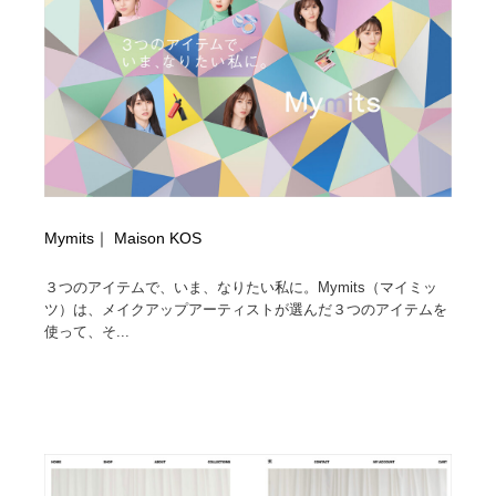
Drawing Software / お絵かきソフト・アプリ・ブラシ
ニュース・マガジン・メディア・SNS・YouTube
346
ニュース・マガジン・メディア・SNS・YouTube
Mymits｜ Maison KOS
３つのアイテムで、いま、なりたい私に。Mymits（マイミッ
ツ）は、メイクアップアーティストが選んだ３つのアイテムを
使って、そ...