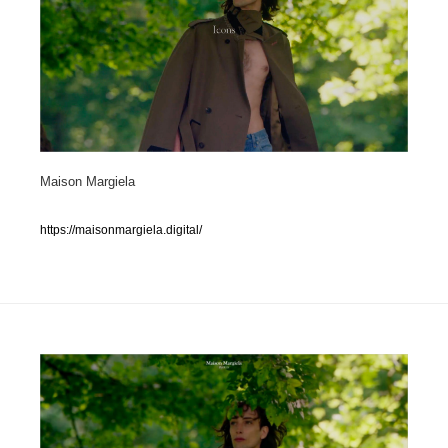
人気ランキング TOP100
業界別 登録Webサイト一覧
Web制作会社・プロダクション・デジタル
579
Web制作会社・プロダクション・デジタル
Maison Margiela
フォトグラファー・カメラマン・写真
257
フォトグラファー・カメラマン・写真
https://maisonmargiela.digital/
広告・マーケティング・PR・企画・プロデュース
182
広告・マーケティング・PR・企画・プロデュース
ブランディング・コンサルティング
151
ブランディング・コンサルティング
グラフィックデザイン・デザイン事務所
485
グラフィックデザイン・デザイン事務所
印刷・製本・包装・グッズ
43
印刷・製本・包装・グッズ
イラストレーター
160