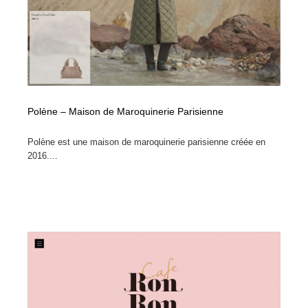
オフィス・シェアオフィス・コワーキング・シェアス
商業施設・商業ビル
33
ペース
商業施設・商業ビル
携帯電話・通信・サービス
15
携帯電話・通信・サービス
ファッション・洋服
511
ファッション・洋服
コスメ・化粧品・石鹸・シャンプー・ヘアケア・香水
220
Polène – Maison de Maroquinerie Parisienne
Polène est une maison de maroquinerie parisienne créée en
コスメ・化粧品・石鹸・シャンプー・ヘアケア・香水
農業・林業・漁業・畜産・鉱業・燃料
54
2016....
農業・林業・漁業・畜産・鉱業・燃料
食品・飲料・酒・菓子
444
食品・飲料・酒・菓子
飲食・レストラン・カフェ
181
飲食・レストラン・カフェ
植物・花・ガーデニング・造園
42
植物・花・ガーデニング・造園
陶芸・窯・ガラス・木工・手工芸
34