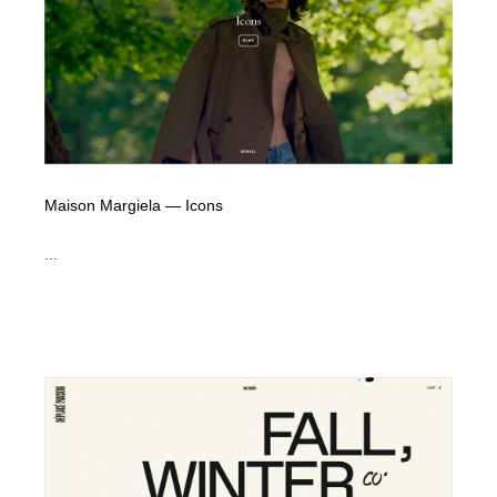
イラストレーター
コンテンツ・メディア制作会社
9
コンテンツ・メディア制作会社
フォント・フリーフォント / 書体
238
フォント・フリーフォント / 書体
レタリング・カリグラフィ・サイン・看板
31
レタリング・カリグラフィ・サイン・看板
編集・ライティング・コピーライター
19
Maison Margiela — Icons
編集・ライティング・コピーライター
スタイリスト・ヘア＆メークアップ・プロップ・セット
...
18
デザイン
スタイリスト・ヘア＆メークアップ・プロップ・セット
映像・クリエイター・プロダクション
164
デザイン
映像・クリエイター・プロダクション
撮影スタジオ・撮影用小物・背景ボード・リース・レン
20
タル
撮影スタジオ・撮影用小物・背景ボード・リース・レン
コーダー・エンジニア・デベロッパー
136
タル