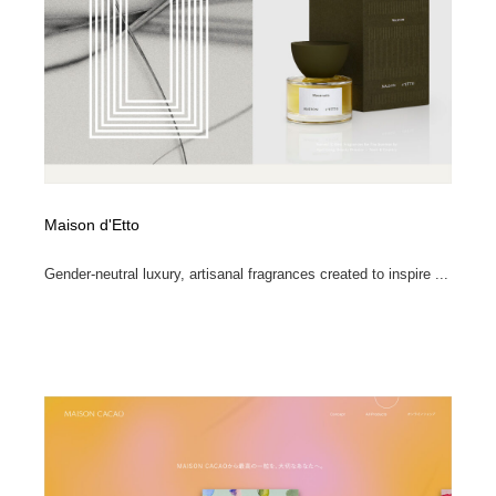
求人・採用・転職・就職・人材紹介
健康・医療・福祉・病院・歯医者・製薬・薬品
200
健康・医療・福祉・病院・歯医者・製薬・薬品
金融・銀行・投資・保険・M&A・商社
78
金融・銀行・投資・保険・M&A・商社
起業・事業支援・ボランティア・NPO
8
起業・事業支援・ボランティア・NPO
教育・スクール・保育・幼稚園・小中高・大学・専門学
173
校
Maison d'Etto
教育・スクール・保育・幼稚園・小中高・大学・専門学
システム開発・IT・決済・アプリ・ソフトウェア
99
校
Gender-neutral luxury, artisanal fragrances created to inspire ...
システム開発・IT・決済・アプリ・ソフトウェア
テクノロジー・AI・人工知能・スマートホーム・オンラ
74
イン
テクノロジー・AI・人工知能・スマートホーム・オンラ
日本伝統：着物・織物・舞踊・歌舞伎・茶道・華道・書
17
イン
道
日本伝統：着物・織物・舞踊・歌舞伎・茶道・華道・書
映画・アニメ・DVD・動画配信・放送・TV・ラジオ
65
道