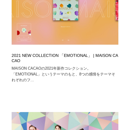
映画・アニメ・DVD・動画配信・放送・TV・ラジオ
音楽・アーティスト・楽器・舞台・演劇・ミュージカ
152
ル・ダンス
音楽・アーティスト・楽器・舞台・演劇・ミュージカ
芸能人・俳優・女優・タレント・モデル・芸能事務所
42
ル・ダンス
芸能人・俳優・女優・タレント・モデル・芸能事務所
キャンペーン・イベント・ワークショップ・コンペティ
77
ション
キャンペーン・イベント・ワークショップ・コンペティ
マッチングサービス
22
2021 NEW COLLECTION 「EMOTIONAL」 | MAISON CA
ション
CAO
MAISON CACAOの2021年新作コレクション。
マッチングサービス
アート・芸術・美術館・美術展・博物館・ギャラリー
383
「EMOTIONAL」というテーマのもと、8つの感情をテーマそ
れぞれのフ...
アート・芸術・美術館・美術展・博物館・ギャラリー
鉛筆画・木炭画・デッサン・クロッキー
15
鉛筆画・木炭画・デッサン・クロッキー
グラフィティ・Graffiti・ストリートアート
4
グラフィティ・Graffiti・ストリートアート
GWD スタッフお気に入り
201
GWD スタッフお気に入り
Drawing Software / お絵かきソフト・アプリ・ブラシ
11