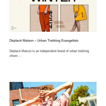
コーダー・エンジニア・デベロッパー
Javascript・WordPress・CSS・SEO・コーディング
97
Javascript・WordPress・CSS・SEO・コーディング
レンタルサーバー・クラウドサービス・ドメイン
10
レンタルサーバー・クラウドサービス・ドメイン
ネット通販・EC・オークション・フリマ
15
ネット通販・EC・オークション・フリマ
フリー素材・写真・モックアップ
41
Déplacé Maison – Urban Trekking Evangelists
フリー素材・写真・モックアップ
3D・CG・モーションデザイン
20
Déplacé Maison is an independent brand of urban trekking
shoes ...
3D・CG・モーションデザイン
眼鏡・コンタクトレンズ・サングラス
30
眼鏡・コンタクトレンズ・サングラス
プロダクト・インテリア
139
プロダクト・インテリア
ライフスタイル・家具・生活雑貨・家電
320
ライフスタイル・家具・生活雑貨・家電
ネオンサイン・ネオン菅・オリジナル
7
ネオンサイン・ネオン菅・オリジナル