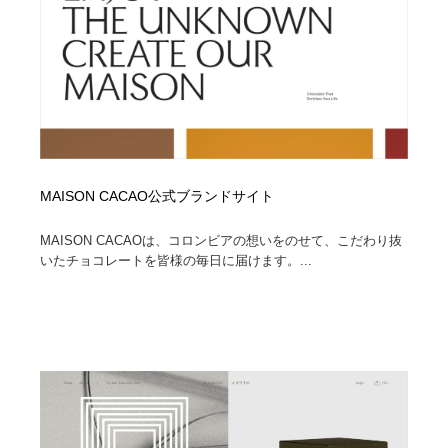
ホテル・旅館・温泉・銭湯・サウナ
旅行・観光・電車・航空会社
55
旅行・観光・電車・航空会社
アウトドア・キャンプ・登山
40
アウトドア・キャンプ・登山
スポーツ・スポーツ用品・トレーニング・ダイエット
71
スポーツ・スポーツ用品・トレーニング・ダイエット
ペット・トリミング
20
MAISON CACAO公式ブランドサイト
ペット・トリミング
ウェディング・結婚
38
MAISON CACAOは、コロンビアの想いをのせて、こだわり抜
ウェディング・結婚
いたチョコレートを皆様の毎日に届けます。...
育児・ベイビー・玩具・絵本
27
育児・ベイビー・玩具・絵本
宗教・神社仏閣・禅・寺・神社
33
宗教・神社仏閣・禅・寺・神社
法律・監査・税理士・弁護士・司法書士・行政
29
法律・監査・税理士・弁護士・司法書士・行政
求人・採用・転職・就職・人材紹介
379