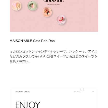
陶芸・窯・ガラス・木工・手工芸
材料：糸・布・紙・プラスチック・石・木材
38
材料：糸・布・紙・プラスチック・石・木材
工業・加工・技術・機械・電気
59
工業・加工・技術・機械・電気
宇宙
9
宇宙
日本の歴史・資料・伝統・将棋・囲碁
4
MAISON ABLE Cafe Ron Ron
日本の歴史・資料・伝統・将棋・囲碁
動物園・水族館・公園・テーマパーク・アミューズメン
23
マカロンコットンキャンディやクレープ、パンケーキ、アイス
ト
などのカラフルでかわいい定番スイーツから話題のスイーツを
全長38mのレ...
動物園・水族館・公園・テーマパーク・アミューズメン
書籍・本屋・出版・作家・小説家・脚本家
58
ト
書籍・本屋・出版・作家・小説家・脚本家
ヘアサロン・美容院・理髪店・エステ
60
ヘアサロン・美容院・理髪店・エステ
自動車・船・飛行機・交通・自転車
71
自動車・船・飛行機・交通・自転車
ホテル・旅館・温泉・銭湯・サウナ
149