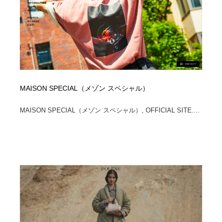
縫製・革製品・靴・鞄
55
縫製・革製品・靴・鞄
時計・腕時計
28
時計・腕時計
カメラ・レンズ
18
カメラ・レンズ
ジュエリー・装飾品
54
MAISON SPECIAL（メゾン スペシャル）
ジュエリー・装飾品
おもちゃ・ホビー・ゲーム
35
MAISON SPECIAL（メゾン スペシャル）, OFFICIAL SITE....
おもちゃ・ホビー・ゲーム
アニメーション・キャラクターデザイン
23
アニメーション・キャラクターデザイン
建築・空間・工務店・内装・店舗・環境デザイン
276
建築・空間・工務店・内装・店舗・環境デザイン
建設・住宅・不動産・倉庫
197
建設・住宅・不動産・倉庫
オフィス・シェアオフィス・コワーキング・シェアス
46
ペース