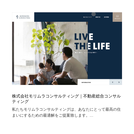
ホテル・旅館・温泉・銭湯・サウナ
旅行・観光・電車・航空会社
55
旅行・観光・電車・航空会社
アウトドア・キャンプ・登山
40
アウトドア・キャンプ・登山
スポーツ・スポーツ用品・トレーニング・ダイエット
71
スポーツ・スポーツ用品・トレーニング・ダイエット
ペット・トリミング
20
ペット・トリミング
ウェディング・結婚
38
ウェディング・結婚
育児・ベイビー・玩具・絵本
27
育児・ベイビー・玩具・絵本
宗教・神社仏閣・禅・寺・神社
33
株式会社モリムラコンサルティング｜不動産総合コンサル
ティング
宗教・神社仏閣・禅・寺・神社
法律・監査・税理士・弁護士・司法書士・行政
29
私たちモリムラコンサルティングは、あなたにとって最高の住
まいにするための最適解をご提案致します。...
法律・監査・税理士・弁護士・司法書士・行政
求人・採用・転職・就職・人材紹介
379