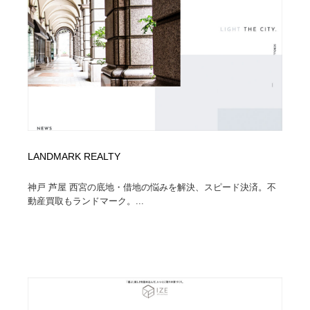
イラストレーター
コンテンツ・メディア制作会社
9
コンテンツ・メディア制作会社
フォント・フリーフォント / 書体
238
フォント・フリーフォント / 書体
レタリング・カリグラフィ・サイン・看板
31
レタリング・カリグラフィ・サイン・看板
編集・ライティング・コピーライター
19
編集・ライティング・コピーライター
スタイリスト・ヘア＆メークアップ・プロップ・セット
LANDMARK REALTY
18
デザイン
神戸 芦屋 西宮の底地・借地の悩みを解決、スピード決済。不
スタイリスト・ヘア＆メークアップ・プロップ・セット
動産買取もランドマーク。...
映像・クリエイター・プロダクション
164
デザイン
映像・クリエイター・プロダクション
撮影スタジオ・撮影用小物・背景ボード・リース・レン
20
タル
撮影スタジオ・撮影用小物・背景ボード・リース・レン
コーダー・エンジニア・デベロッパー
136
タル