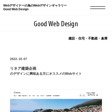
Webデザイナーの為のWebデザインギャラリー
Good Web Design
Good Web Design
建設・住宅・不動産・倉庫
2026年08月09日の登録サイト数は8551件です
2022. 10. 07
登録Webサイト全一覧
8551
リネア建築企画
登録Webサイト全一覧!
現役Webデザイナーによるコラム
15
のデザインに興味ある方にオススメのWebサイト
現役Webデザイナーによるコラム
ニュース
12
ニュース
ABOUT
ABOUT
人気ランキング TOP100