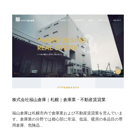
求人・採用・転職・就職・人材紹介
健康・医療・福祉・病院・歯医者・製薬・薬品
200
健康・医療・福祉・病院・歯医者・製薬・薬品
金融・銀行・投資・保険・M&A・商社
78
金融・銀行・投資・保険・M&A・商社
起業・事業支援・ボランティア・NPO
8
起業・事業支援・ボランティア・NPO
教育・スクール・保育・幼稚園・小中高・大学・専門学
173
校
教育・スクール・保育・幼稚園・小中高・大学・専門学
システム開発・IT・決済・アプリ・ソフトウェア
99
校
システム開発・IT・決済・アプリ・ソフトウェア
テクノロジー・AI・人工知能・スマートホーム・オンラ
74
イン
株式会社福山倉庫｜札幌｜倉庫業・不動産賃貸業
テクノロジー・AI・人工知能・スマートホーム・オンラ
日本伝統：着物・織物・舞踊・歌舞伎・茶道・華道・書
17
イン
道
福山倉庫は札幌市内で倉庫業および不動産賃貸業を営んでいま
す。倉庫業の分野では都心部に常温、低温、暖房の各品目の専
日本伝統：着物・織物・舞踊・歌舞伎・茶道・華道・書
映画・アニメ・DVD・動画配信・放送・TV・ラジオ
65
用倉庫、危険品...
道