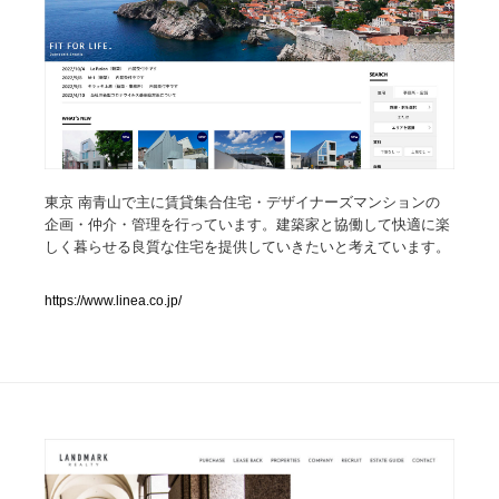
人気ランキング TOP100
業界別 登録Webサイト一覧
Web制作会社・プロダクション・デジタル
579
Web制作会社・プロダクション・デジタル
東京 南青山で主に賃貸集合住宅・デザイナーズマンションの
フォトグラファー・カメラマン・写真
257
企画・仲介・管理を行っています。建築家と協働して快適に楽
しく暮らせる良質な住宅を提供していきたいと考えています。
フォトグラファー・カメラマン・写真
広告・マーケティング・PR・企画・プロデュース
182
https://www.linea.co.jp/
広告・マーケティング・PR・企画・プロデュース
ブランディング・コンサルティング
151
ブランディング・コンサルティング
グラフィックデザイン・デザイン事務所
485
グラフィックデザイン・デザイン事務所
印刷・製本・包装・グッズ
43
印刷・製本・包装・グッズ
イラストレーター
160