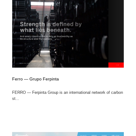
縫製・革製品・靴・鞄
55
縫製・革製品・靴・鞄
時計・腕時計
28
時計・腕時計
カメラ・レンズ
18
カメラ・レンズ
ジュエリー・装飾品
54
ジュエリー・装飾品
おもちゃ・ホビー・ゲーム
35
おもちゃ・ホビー・ゲーム
アニメーション・キャラクターデザイン
23
Ferro — Grupo Ferpinta
アニメーション・キャラクターデザイン
建築・空間・工務店・内装・店舗・環境デザイン
276
FERRO — Ferpinta Group is an international network of carbon
st...
建築・空間・工務店・内装・店舗・環境デザイン
建設・住宅・不動産・倉庫
197
建設・住宅・不動産・倉庫
オフィス・シェアオフィス・コワーキング・シェアス
46
ペース