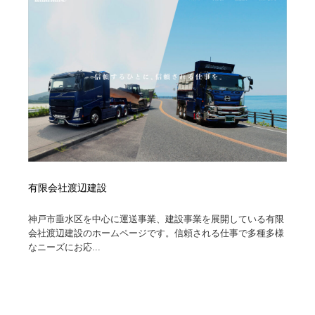
オフィス・シェアオフィス・コワーキング・シェアス
商業施設・商業ビル
33
ペース
商業施設・商業ビル
携帯電話・通信・サービス
15
携帯電話・通信・サービス
ファッション・洋服
511
ファッション・洋服
コスメ・化粧品・石鹸・シャンプー・ヘアケア・香水
220
コスメ・化粧品・石鹸・シャンプー・ヘアケア・香水
農業・林業・漁業・畜産・鉱業・燃料
54
農業・林業・漁業・畜産・鉱業・燃料
食品・飲料・酒・菓子
444
有限会社渡辺建設
食品・飲料・酒・菓子
飲食・レストラン・カフェ
182
神戸市垂水区を中心に運送事業、建設事業を展開している有限
会社渡辺建設のホームページです。信頼される仕事で多種多様
なニーズにお応...
飲食・レストラン・カフェ
植物・花・ガーデニング・造園
42
植物・花・ガーデニング・造園
陶芸・窯・ガラス・木工・手工芸
34