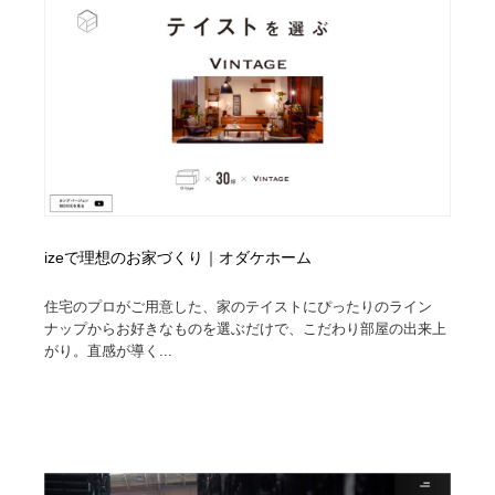
コーダー・エンジニア・デベロッパー
Javascript・WordPress・CSS・SEO・コーディング
97
Javascript・WordPress・CSS・SEO・コーディング
レンタルサーバー・クラウドサービス・ドメイン
10
レンタルサーバー・クラウドサービス・ドメイン
ネット通販・EC・オークション・フリマ
15
ネット通販・EC・オークション・フリマ
フリー素材・写真・モックアップ
41
フリー素材・写真・モックアップ
3D・CG・モーションデザイン
21
izeで理想のお家づくり｜オダケホーム
3D・CG・モーションデザイン
眼鏡・コンタクトレンズ・サングラス
30
住宅のプロがご用意した、家のテイストにぴったりのライン
ナップからお好きなものを選ぶだけで、こだわり部屋の出来上
眼鏡・コンタクトレンズ・サングラス
プロダクト・インテリア
139
がり。直感が導く...
プロダクト・インテリア
ライフスタイル・家具・生活雑貨・家電
320
ライフスタイル・家具・生活雑貨・家電
ネオンサイン・ネオン菅・オリジナル
7
ネオンサイン・ネオン菅・オリジナル