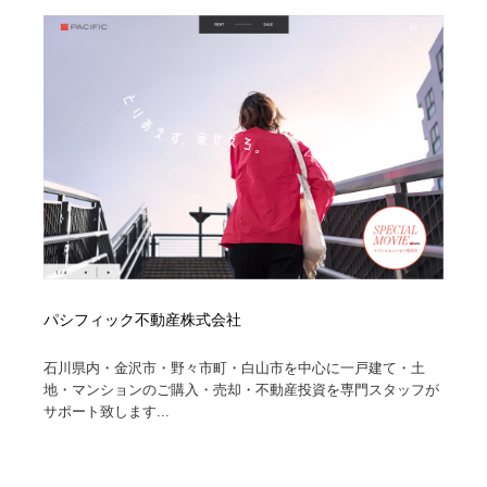
陶芸・窯・ガラス・木工・手工芸
材料：糸・布・紙・プラスチック・石・木材
38
材料：糸・布・紙・プラスチック・石・木材
工業・加工・技術・機械・電気
59
工業・加工・技術・機械・電気
宇宙
9
宇宙
日本の歴史・資料・伝統・将棋・囲碁
4
日本の歴史・資料・伝統・将棋・囲碁
動物園・水族館・公園・テーマパーク・アミューズメン
23
ト
動物園・水族館・公園・テーマパーク・アミューズメン
書籍・本屋・出版・作家・小説家・脚本家
58
ト
パシフィック不動産株式会社
書籍・本屋・出版・作家・小説家・脚本家
ヘアサロン・美容院・理髪店・エステ
60
石川県内・金沢市・野々市町・白山市を中心に一戸建て・土
地・マンションのご購入・売却・不動産投資を専門スタッフが
ヘアサロン・美容院・理髪店・エステ
自動車・船・飛行機・交通・自転車
71
サポート致します...
自動車・船・飛行機・交通・自転車
ホテル・旅館・温泉・銭湯・サウナ
149