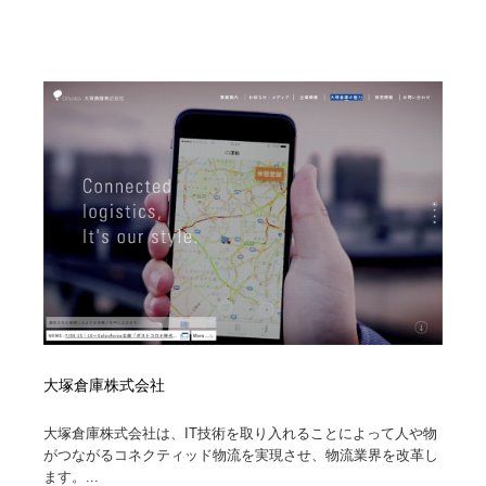
映画・アニメ・DVD・動画配信・放送・TV・ラジオ
音楽・アーティスト・楽器・舞台・演劇・ミュージカ
152
ル・ダンス
音楽・アーティスト・楽器・舞台・演劇・ミュージカ
芸能人・俳優・女優・タレント・モデル・芸能事務所
42
ル・ダンス
芸能人・俳優・女優・タレント・モデル・芸能事務所
キャンペーン・イベント・ワークショップ・コンペティ
77
ション
キャンペーン・イベント・ワークショップ・コンペティ
マッチングサービス
22
ション
マッチングサービス
アート・芸術・美術館・美術展・博物館・ギャラリー
383
アート・芸術・美術館・美術展・博物館・ギャラリー
鉛筆画・木炭画・デッサン・クロッキー
15
鉛筆画・木炭画・デッサン・クロッキー
グラフィティ・Graffiti・ストリートアート
4
大塚倉庫株式会社
グラフィティ・Graffiti・ストリートアート
GWD スタッフお気に入り
201
大塚倉庫株式会社は、IT技術を取り入れることによって人や物
がつながるコネクティッド物流を実現させ、物流業界を改革し
GWD スタッフお気に入り
Drawing Software / お絵かきソフト・アプリ・ブラシ
11
ます。...