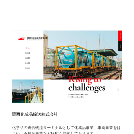
Drawing Software / お絵かきソフト・アプリ・ブラシ
ニュース・マガジン・メディア・SNS・YouTube
346
ニュース・マガジン・メディア・SNS・YouTube
関西化成品輸送株式会社
化学品の総合物流ターミナルとして化成品事業、車両事業をは
じめ、不動産事業など幅広く展開しております。...