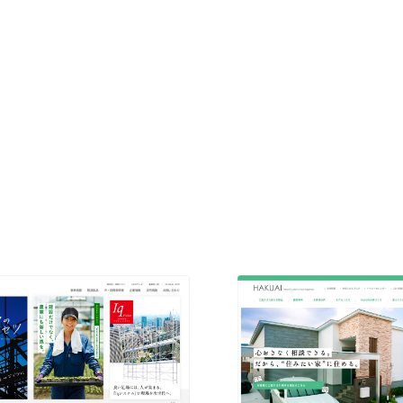
現役Webデザイナーによるコラム
15
現役Webデザイナーによるコラム
人気ランキング TOP100
人気ランキング TOP100
フォトグラファー・カメラマン・写真
257