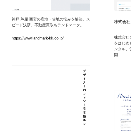
Web制作会社・プロダクション・デジタル
ブランディング・コンサルティング
151
神戸 芦屋 西宮の底地・借地の悩みを解決、ス
株式会社
ピード決済。不動産買取もランドマーク。
ブランディング・コンサルティング
イラストレーター
160
株式会社タ
https://www.landmark-kk.co.jp/
をはじめ
イラストレーター
レタリング・カリグラフィ・サイン・看板
31
ンタル、
開...
レタリング・カリグラフィ・サイン・看板
映像・クリエイター・プロダクション
164
映像・クリエイター・プロダクション
Javascript・WordPress・CSS・SEO・コーディング
97
Javascript・WordPress・CSS・SEO・コーディング
フリー素材・写真・モックアップ
41
フリー素材・写真・モックアップ
プロダクト・インテリア
139
プロダクト・インテリア
縫製・革製品・靴・鞄
55