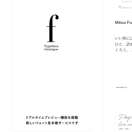
縫製・革製品・靴・鞄
ジュエリー・装飾品
54
Mitsui 
ジュエリー・装飾品
建築・空間・工務店・内装・店舗・環境デザイン
276
いい街に
建築・空間・工務店・内装・店舗・環境デザイン
商業施設・商業ビル
33
ひと、訪
くろう。..
商業施設・商業ビル
コスメ・化粧品・石鹸・シャンプー・ヘアケア・香水
220
コスメ・化粧品・石鹸・シャンプー・ヘアケア・香水
飲食・レストラン・カフェ
181
飲食・レストラン・カフェ
材料：糸・布・紙・プラスチック・石・木材
38
材料：糸・布・紙・プラスチック・石・木材
日本の歴史・資料・伝統・将棋・囲碁
4
日本の歴史・資料・伝統・将棋・囲碁
ヘアサロン・美容院・理髪店・エステ
60