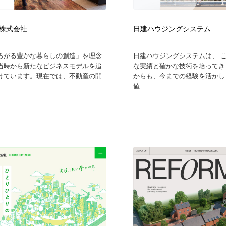
自動車・船・飛行機・交通・自転車
アウトドア・キャンプ・登山
40
株式会社
日建ハウジングシステム
アウトドア・キャンプ・登山
ウェディング・結婚
38
ろがる豊かな暮らしの創造」を理念
日建ハウジングシステムは、 
当時から新たなビジネスモデルを追
な実績と確かな技術を培ってき
ウェディング・結婚
法律・監査・税理士・弁護士・司法書士・行政
29
けています。現在では、不動産の開
からも、今までの経験を活かし
値...
法律・監査・税理士・弁護士・司法書士・行政
金融・銀行・投資・保険・M&A・商社
78
金融・銀行・投資・保険・M&A・商社
システム開発・IT・決済・アプリ・ソフトウェア
99
システム開発・IT・決済・アプリ・ソフトウェア
映画・アニメ・DVD・動画配信・放送・TV・ラジオ
65
映画・アニメ・DVD・動画配信・放送・TV・ラジオ
キャンペーン・イベント・ワークショップ・コンペティショ
77
ン
キャンペーン・イベント・ワークショップ・コンペティショ
鉛筆画・木炭画・デッサン・クロッキー
15
ン