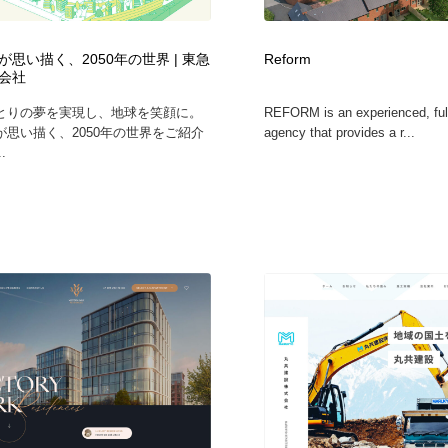
鉛筆画・木炭画・デッサン・クロッキー
Drawing Software / お絵かきソフト・アプリ・ブラシ
11
が思い描く、2050年の世界 | 東急
Reform
Drawing Software / お絵かきソフト・アプリ・ブラシ
会社
とりの夢を実現し、地球を笑顔に。
REFORM is an experienced, ful
が思い描く、2050年の世界をご紹介
agency that provides a r...
.