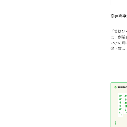
ヘアサロン・美容院・理髪店・エステ
旅行・観光・電車・航空会社
55
高井商事
旅行・観光・電車・航空会社
ペット・トリミング
20
「笑顔ひ
に、創業
ペット・トリミング
宗教・神社仏閣・禅・寺・神社
33
い求め続
発・賃...
宗教・神社仏閣・禅・寺・神社
健康・医療・福祉・病院・歯医者・製薬・薬品
200
健康・医療・福祉・病院・歯医者・製薬・薬品
教育・スクール・保育・幼稚園・小中高・大学・専門学校
173
教育・スクール・保育・幼稚園・小中高・大学・専門学校
日本伝統：着物・織物・舞踊・歌舞伎・茶道・華道・書道
17
日本伝統：着物・織物・舞踊・歌舞伎・茶道・華道・書道
芸能人・俳優・女優・タレント・モデル・芸能事務所
42
芸能人・俳優・女優・タレント・モデル・芸能事務所
アート・芸術・美術館・美術展・博物館・ギャラリー
383