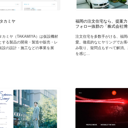
フォトグラファー・カメラマン・写真
グラフィックデザイン・デザイン事務所
485
タカミヤ
福岡の注文住宅なら、提案力
フォロー抜群の「株式会社博
グラフィックデザイン・デザイン事務所
コンテンツ・メディア制作会社
9
カミヤ（TAKAMIYA）は仮設機材
注文住宅を多数手がける、福岡
とする製品の開発・製造や販売・レ
愛。徹底的なヒヤリングでお客
コンテンツ・メディア制作会社
編集・ライティング・コピーライター
19
仮設の設計・施工などの事業を展
み取り、疑問点もすべて解消。
を感じ...
編集・ライティング・コピーライター
撮影スタジオ・撮影用小物・背景ボード・リース・レンタル
20
撮影スタジオ・撮影用小物・背景ボード・リース・レンタル
レンタルサーバー・クラウドサービス・ドメイン
10
レンタルサーバー・クラウドサービス・ドメイン
3D・CG・モーションデザイン
20
3D・CG・モーションデザイン
ライフスタイル・家具・生活雑貨・家電
320
ライフスタイル・家具・生活雑貨・家電
時計・腕時計
28