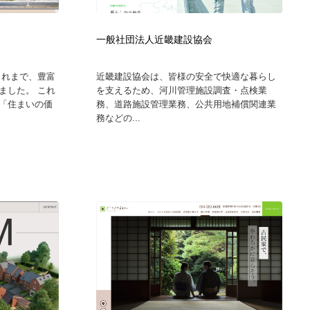
ホテル・旅館・温泉・銭湯・サウナ
スポーツ・スポーツ用品・トレーニング・ダイエット
71
一般社団法人近畿建設協会
スポーツ・スポーツ用品・トレーニング・ダイエット
育児・ベイビー・玩具・絵本
27
これまで、豊富
近畿建設協会は、皆様の安全で快適な暮らし
ました。 これ
を支えるため、河川管理施設調査・点検業
育児・ベイビー・玩具・絵本
求人・採用・転職・就職・人材紹介
379
「住まいの価
務、道路施設管理業務、公共用地補償関連業
務などの...
求人・採用・転職・就職・人材紹介
起業・事業支援・ボランティア・NPO
8
起業・事業支援・ボランティア・NPO
テクノロジー・AI・人工知能・スマートホーム・オンライン
74
テクノロジー・AI・人工知能・スマートホーム・オンライン
音楽・アーティスト・楽器・舞台・演劇・ミュージカル・ダ
152
ンス
音楽・アーティスト・楽器・舞台・演劇・ミュージカル・ダ
マッチングサービス
22
ンス
マッチングサービス
グラフィティ・Graffiti・ストリートアート
4