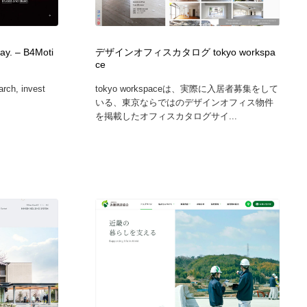
カメラ・レンズ
アニメーション・キャラクターデザイン
23
ay. – B4Moti
デザインオフィスカタログ tokyo workspa
アニメーション・キャラクターデザイン
オフィス・シェアオフィス・コワーキング・シェアスペース
46
ce
arch, invest
tokyo workspaceは、実際に入居者募集をして
オフィス・シェアオフィス・コワーキング・シェアスペース
ファッション・洋服
511
いる、東京ならではのデザインオフィス物件
を掲載したオフィスカタログサイ...
ファッション・洋服
食品・飲料・酒・菓子
444
食品・飲料・酒・菓子
陶芸・窯・ガラス・木工・手工芸
34
陶芸・窯・ガラス・木工・手工芸
宇宙
9
宇宙
書籍・本屋・出版・作家・小説家・脚本家
58
書籍・本屋・出版・作家・小説家・脚本家
ホテル・旅館・温泉・銭湯・サウナ
149