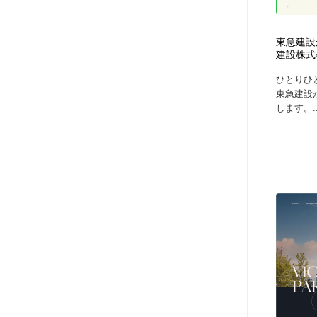
アート・芸術・美術館・美術展・博物館・ギャラリー
GWD スタッフお気に入り
201
東急建設
GWD スタッフお気に入り
建設株式
ひとりひ
東急建設
します。..