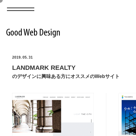
Good Web Design
2026年08月07日の登録サイト数は8549件です
2019. 05. 31
LANDMARK REALTY
登録Webサイト全一覧
8549
のデザインに興味ある方にオススメのWebサイト
登録Webサイト全一覧!
ABOUT
ABOUT
業界別 登録Webサイト一覧
Web制作会社・プロダクション・デジタル
579