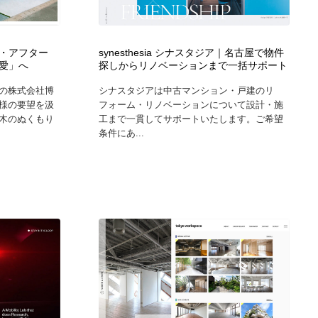
広告・マーケティング・PR・企画・プロデュース
印刷・製本・包装・グッズ
43
・アフター
synesthesia シナスタジア｜名古屋で物件
愛」へ
探しからリノベーションまで一括サポート
印刷・製本・包装・グッズ
フォント・フリーフォント / 書体
238
の株式会社博
シナスタジアは中古マンション・戸建のリ
様の要望を汲
フォーム・リノベーションについて設計・施
フォント・フリーフォント / 書体
スタイリスト・ヘア＆メークアップ・プロップ・セットデザ
18
木のぬくもり
工まで一貫してサポートいたします。ご希望
イン
条件にあ...
スタイリスト・ヘア＆メークアップ・プロップ・セットデザ
コーダー・エンジニア・デベロッパー
136
イン
コーダー・エンジニア・デベロッパー
ネット通販・EC・オークション・フリマ
15
ネット通販・EC・オークション・フリマ
眼鏡・コンタクトレンズ・サングラス
30
眼鏡・コンタクトレンズ・サングラス
ネオンサイン・ネオン菅・オリジナル
7
ネオンサイン・ネオン菅・オリジナル
カメラ・レンズ
18