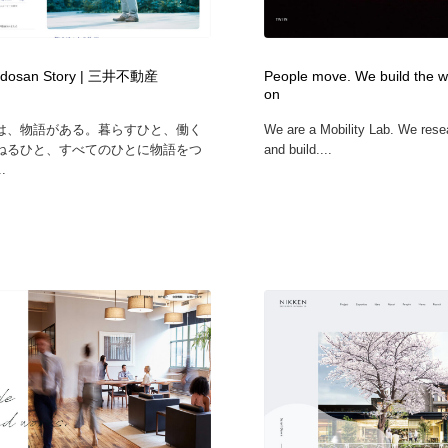
時計・腕時計
おもちゃ・ホビー・ゲーム
35
Fudosan Story | 三井不動産
People move. We build the w
おもちゃ・ホビー・ゲーム
建設・住宅・不動産・倉庫
197
on
は、物語がある。暮らすひと、働く
We are a Mobility Lab. We rese
建設・住宅・不動産・倉庫
携帯電話・通信・サービス
15
ねるひと、すべてのひとに物語をつ
and build....
.
携帯電話・通信・サービス
農業・林業・漁業・畜産・鉱業・燃料
54
農業・林業・漁業・畜産・鉱業・燃料
植物・花・ガーデニング・造園
42
植物・花・ガーデニング・造園
工業・加工・技術・機械・電気
59
工業・加工・技術・機械・電気
動物園・水族館・公園・テーマパーク・アミューズメント
23
動物園・水族館・公園・テーマパーク・アミューズメント
自動車・船・飛行機・交通・自転車
71