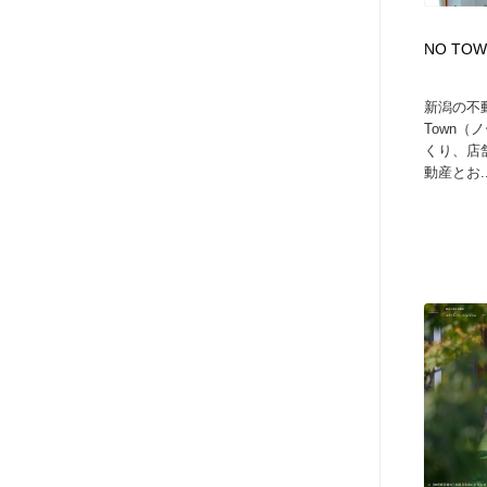
NO TO
新潟の不
Town
くり、店
動産とお..