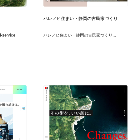
グラフィティ・Graffiti・ストリートアート
ニュース・マガジン・メディア・SNS・YouTube
346
ハレノヒ住まい・静岡の古民家づくり
ニュース・マガジン・メディア・SNS・YouTube
l-service
ハレノヒ住まい・静岡の古民家づくり...