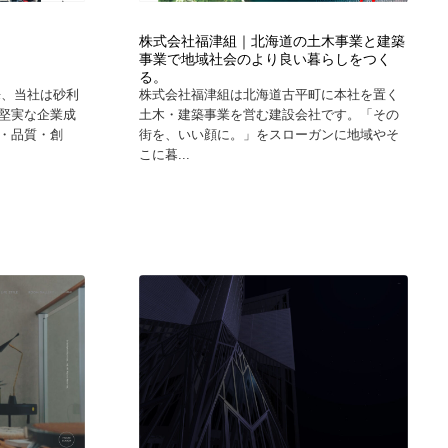
株式会社福津組｜北海道の土木事業と建築
事業で地域社会のより良い暮らしをつく
る。
来、当社は砂利
株式会社福津組は北海道古平町に本社を置く
堅実な企業成
土木・建築事業を営む建設会社です。「その
・品質・創
街を、いい顔に。」をスローガンに地域やそ
こに暮...