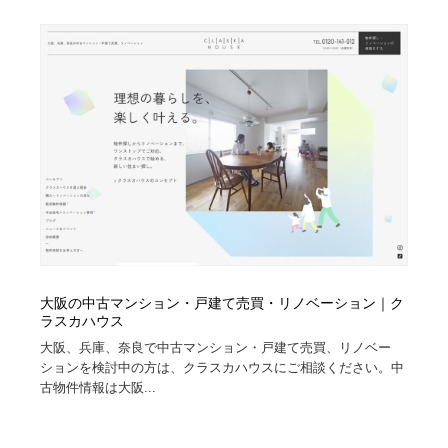
イラストレーター
コンテンツ・メディア制作会社
9
コンテンツ・メディア制作会社
フォント・フリーフォント / 書体
238
フォント・フリーフォント / 書体
レタリング・カリグラフィ・サイン・看板
31
レタリング・カリグラフィ・サイン・看板
編集・ライティング・コピーライター
19
編集・ライティング・コピーライター
スタイリスト・ヘア＆メークアップ・プロップ・セット
18
デザイン
スタイリスト・ヘア＆メークアップ・プロップ・セット
映像・クリエイター・プロダクション
164
大阪の中古マンション・戸建て売買・リノベーション｜ク
デザイン
ラスカハウス
映像・クリエイター・プロダクション
撮影スタジオ・撮影用小物・背景ボード・リース・レン
大阪、兵庫、奈良で中古マンション・戸建て売買、リノベー
20
タル
ションを検討中の方は、クラスカハウスにご相談ください。中
古物件情報は大阪...
撮影スタジオ・撮影用小物・背景ボード・リース・レン
コーダー・エンジニア・デベロッパー
136
タル