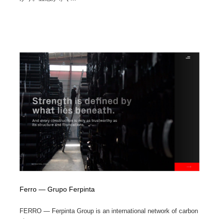
陶芸・窯・ガラス・木工・手工芸
材料：糸・布・紙・プラスチック・石・木材
38
材料：糸・布・紙・プラスチック・石・木材
工業・加工・技術・機械・電気
59
工業・加工・技術・機械・電気
宇宙
9
宇宙
日本の歴史・資料・伝統・将棋・囲碁
4
日本の歴史・資料・伝統・将棋・囲碁
動物園・水族館・公園・テーマパーク・アミューズメン
23
ト
動物園・水族館・公園・テーマパーク・アミューズメン
書籍・本屋・出版・作家・小説家・脚本家
58
ト
書籍・本屋・出版・作家・小説家・脚本家
ヘアサロン・美容院・理髪店・エステ
60
ヘアサロン・美容院・理髪店・エステ
自動車・船・飛行機・交通・自転車
71
Ferro — Grupo Ferpinta
自動車・船・飛行機・交通・自転車
ホテル・旅館・温泉・銭湯・サウナ
149
FERRO — Ferpinta Group is an international network of carbon