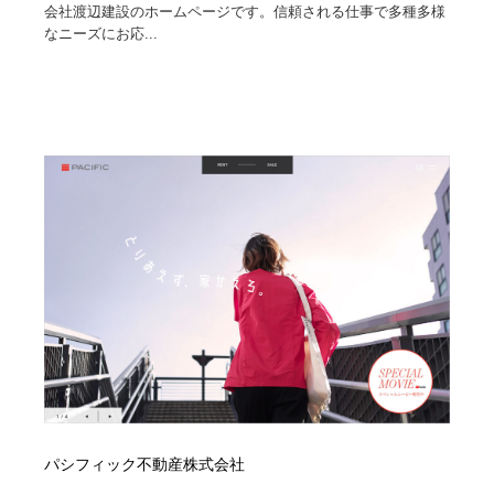
求人・採用・転職・就職・人材紹介
健康・医療・福祉・病院・歯医者・製薬・薬品
200
会社渡辺建設のホームページです。信頼される仕事で多種多様
なニーズにお応...
健康・医療・福祉・病院・歯医者・製薬・薬品
金融・銀行・投資・保険・M&A・商社
78
金融・銀行・投資・保険・M&A・商社
起業・事業支援・ボランティア・NPO
8
起業・事業支援・ボランティア・NPO
教育・スクール・保育・幼稚園・小中高・大学・専門学
173
校
教育・スクール・保育・幼稚園・小中高・大学・専門学
システム開発・IT・決済・アプリ・ソフトウェア
99
校
システム開発・IT・決済・アプリ・ソフトウェア
テクノロジー・AI・人工知能・スマートホーム・オンラ
74
イン
テクノロジー・AI・人工知能・スマートホーム・オンラ
日本伝統：着物・織物・舞踊・歌舞伎・茶道・華道・書
17
イン
道
日本伝統：着物・織物・舞踊・歌舞伎・茶道・華道・書
映画・アニメ・DVD・動画配信・放送・TV・ラジオ
65
パシフィック不動産株式会社
道