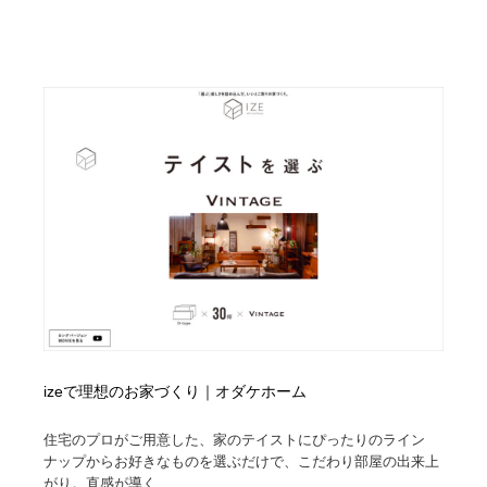
オフィス・シェアオフィス・コワーキング・シェアス
商業施設・商業ビル
33
ペース
商業施設・商業ビル
携帯電話・通信・サービス
15
携帯電話・通信・サービス
ファッション・洋服
511
ファッション・洋服
コスメ・化粧品・石鹸・シャンプー・ヘアケア・香水
220
コスメ・化粧品・石鹸・シャンプー・ヘアケア・香水
農業・林業・漁業・畜産・鉱業・燃料
54
農業・林業・漁業・畜産・鉱業・燃料
食品・飲料・酒・菓子
444
食品・飲料・酒・菓子
飲食・レストラン・カフェ
181
飲食・レストラン・カフェ
植物・花・ガーデニング・造園
42
izeで理想のお家づくり｜オダケホーム
植物・花・ガーデニング・造園
陶芸・窯・ガラス・木工・手工芸
34
住宅のプロがご用意した、家のテイストにぴったりのライン
ナップからお好きなものを選ぶだけで、こだわり部屋の出来上
がり。直感が導く...