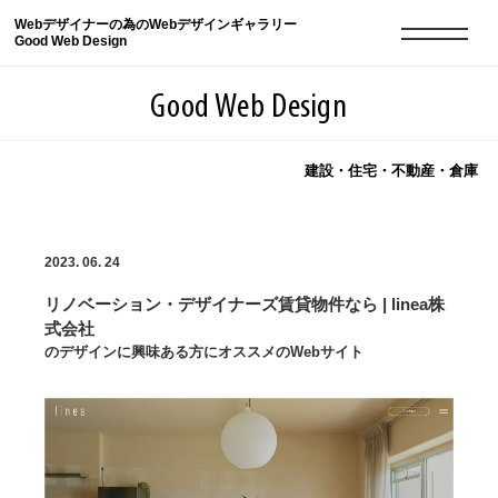
Webデザイナーの為のWebデザインギャラリー
Good Web Design
Good Web Design
建設・住宅・不動産・倉庫
2026年08月06日の登録サイト数は8548件です
2023. 06. 24
登録Webサイト全一覧
8548
リノベーション・デザイナーズ賃貸物件なら | linea株
登録Webサイト全一覧!
現役Webデザイナーによるコラム
15
式会社
のデザインに興味ある方にオススメのWebサイト
現役Webデザイナーによるコラム
ニュース
12
ニュース
ABOUT
ABOUT
人気ランキング TOP100