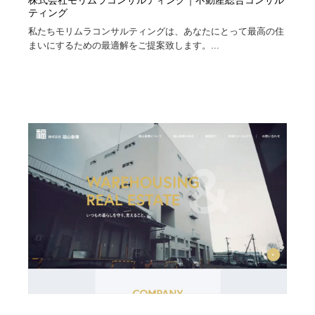
株式会社モリムラコンサルティング｜不動産総合コンサル
ティング
Drawing Software / お絵かきソフト・アプリ・ブラシ
ニュース・マガジン・メディア・SNS・YouTube
346
私たちモリムラコンサルティングは、あなたにとって最高の住
まいにするための最適解をご提案致します。...
ニュース・マガジン・メディア・SNS・YouTube