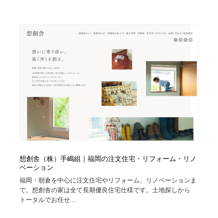
コーダー・エンジニア・デベロッパー
Javascript・WordPress・CSS・SEO・コーディング
97
Javascript・WordPress・CSS・SEO・コーディング
レンタルサーバー・クラウドサービス・ドメイン
10
レンタルサーバー・クラウドサービス・ドメイン
ネット通販・EC・オークション・フリマ
15
ネット通販・EC・オークション・フリマ
フリー素材・写真・モックアップ
41
フリー素材・写真・モックアップ
3D・CG・モーションデザイン
20
3D・CG・モーションデザイン
眼鏡・コンタクトレンズ・サングラス
30
眼鏡・コンタクトレンズ・サングラス
プロダクト・インテリア
139
想創舎（株）手嶋組｜福岡の注文住宅・リフォーム・リノ
ベーション
プロダクト・インテリア
ライフスタイル・家具・生活雑貨・家電
319
福岡・朝倉を中心に注文住宅やリフォーム、リノベーションま
で。想創舎の家は全て長期優良住宅仕様です。土地探しから
ライフスタイル・家具・生活雑貨・家電
ネオンサイン・ネオン菅・オリジナル
7
トータルでお任せ...
ネオンサイン・ネオン菅・オリジナル