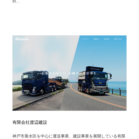
st...
ホテル・旅館・温泉・銭湯・サウナ
旅行・観光・電車・航空会社
55
旅行・観光・電車・航空会社
アウトドア・キャンプ・登山
40
アウトドア・キャンプ・登山
スポーツ・スポーツ用品・トレーニング・ダイエット
71
スポーツ・スポーツ用品・トレーニング・ダイエット
ペット・トリミング
20
ペット・トリミング
ウェディング・結婚
38
ウェディング・結婚
育児・ベイビー・玩具・絵本
27
育児・ベイビー・玩具・絵本
宗教・神社仏閣・禅・寺・神社
33
宗教・神社仏閣・禅・寺・神社
法律・監査・税理士・弁護士・司法書士・行政
29
有限会社渡辺建設
法律・監査・税理士・弁護士・司法書士・行政
求人・採用・転職・就職・人材紹介
379
神戸市垂水区を中心に運送事業、建設事業を展開している有限