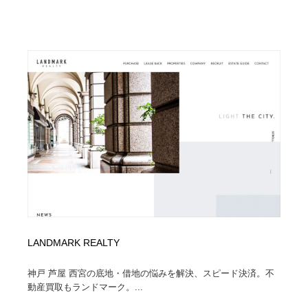
縫製・革製品・靴・鞄
55
縫製・革製品・靴・鞄
時計・腕時計
28
時計・腕時計
カメラ・レンズ
18
カメラ・レンズ
ジュエリー・装飾品
54
ジュエリー・装飾品
おもちゃ・ホビー・ゲーム
35
おもちゃ・ホビー・ゲーム
アニメーション・キャラクターデザイン
23
アニメーション・キャラクターデザイン
建築・空間・工務店・内装・店舗・環境デザイン
276
建築・空間・工務店・内装・店舗・環境デザイン
建設・住宅・不動産・倉庫
197
LANDMARK REALTY
建設・住宅・不動産・倉庫
オフィス・シェアオフィス・コワーキング・シェアス
神戸 芦屋 西宮の底地・借地の悩みを解決、スピード決済。不
46
ペース
動産買取もランドマーク。...