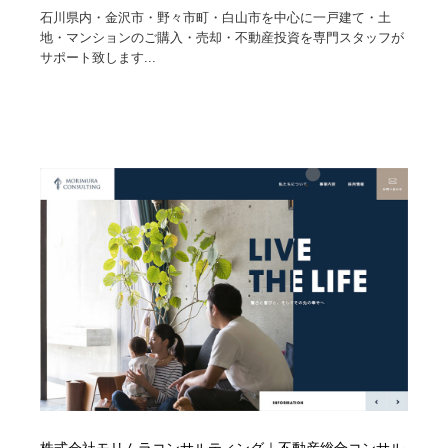
映画・アニメ・DVD・動画配信・放送・TV・ラジオ
音楽・アーティスト・楽器・舞台・演劇・ミュージカ
152
石川県内・金沢市・野々市町・白山市を中心に一戸建て・土
ル・ダンス
地・マンションのご購入・売却・不動産投資を専門スタッフが
サポート致します...
音楽・アーティスト・楽器・舞台・演劇・ミュージカ
芸能人・俳優・女優・タレント・モデル・芸能事務所
42
ル・ダンス
芸能人・俳優・女優・タレント・モデル・芸能事務所
キャンペーン・イベント・ワークショップ・コンペティ
77
ション
キャンペーン・イベント・ワークショップ・コンペティ
マッチングサービス
22
ション
マッチングサービス
アート・芸術・美術館・美術展・博物館・ギャラリー
383
アート・芸術・美術館・美術展・博物館・ギャラリー
鉛筆画・木炭画・デッサン・クロッキー
15
鉛筆画・木炭画・デッサン・クロッキー
グラフィティ・Graffiti・ストリートアート
4
グラフィティ・Graffiti・ストリートアート
GWD スタッフお気に入り
201
GWD スタッフお気に入り
Drawing Software / お絵かきソフト・アプリ・ブラシ
11