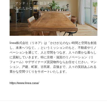
人気ランキング TOP100
業界別 登録Webサイト一覧
Web制作会社・プロダクション・デジタル
579
linea株式会社（リネア）は「かけがえのない時間と空間を創造
Web制作会社・プロダクション・デジタル
フォトグラファー・カメラマン・写真
257
し、未来へつなぐ。」というミッションのもと、不動産やリノ
ベーションを通じて、人と空間をつなぎ、人々の豊かな暮らし
フォトグラファー・カメラマン・写真
広告・マーケティング・PR・企画・プロデュース
182
に貢献していきます。特に京都・滋賀のリノベーション（リ
フォーム）やデザイナーズ賃貸物件ならお任せください。マン
広告・マーケティング・PR・企画・プロデュース
ブランディング・コンサルティング
151
ション、戸建、町家、古民家、店舗まで、人々の笑顔あふれる
豊かな空間づくりをサポートいたします。
ブランディング・コンサルティング
グラフィックデザイン・デザイン事務所
485
https://www.linea.casa/
グラフィックデザイン・デザイン事務所
印刷・製本・包装・グッズ
43
印刷・製本・包装・グッズ
イラストレーター
160