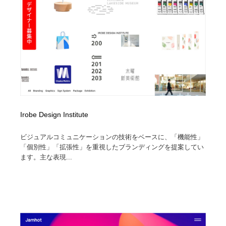
陶芸・窯・ガラス・木工・手工芸
材料：糸・布・紙・プラスチック・石・木材
38
材料：糸・布・紙・プラスチック・石・木材
工業・加工・技術・機械・電気
59
工業・加工・技術・機械・電気
宇宙
9
宇宙
日本の歴史・資料・伝統・将棋・囲碁
4
日本の歴史・資料・伝統・将棋・囲碁
動物園・水族館・公園・テーマパーク・アミューズメン
23
ト
Irobe Design Institute
動物園・水族館・公園・テーマパーク・アミューズメン
書籍・本屋・出版・作家・小説家・脚本家
58
ビジュアルコミュニケーションの技術をベースに、「機能性」
ト
「個別性」「拡張性」を重視したブランディングを提案してい
ます。主な表現...
書籍・本屋・出版・作家・小説家・脚本家
ヘアサロン・美容院・理髪店・エステ
60
ヘアサロン・美容院・理髪店・エステ
自動車・船・飛行機・交通・自転車
71
自動車・船・飛行機・交通・自転車
ホテル・旅館・温泉・銭湯・サウナ
149