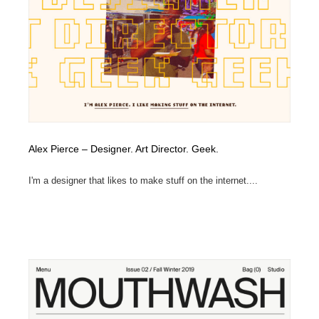
コーダー・エンジニア・デベロッパー
Javascript・WordPress・CSS・SEO・コーディング
97
Javascript・WordPress・CSS・SEO・コーディング
レンタルサーバー・クラウドサービス・ドメイン
10
レンタルサーバー・クラウドサービス・ドメイン
ネット通販・EC・オークション・フリマ
15
ネット通販・EC・オークション・フリマ
フリー素材・写真・モックアップ
41
フリー素材・写真・モックアップ
3D・CG・モーションデザイン
20
Alex Pierce – Designer. Art Director. Geek.
3D・CG・モーションデザイン
眼鏡・コンタクトレンズ・サングラス
30
I'm a designer that likes to make stuff on the internet....
眼鏡・コンタクトレンズ・サングラス
プロダクト・インテリア
139
プロダクト・インテリア
ライフスタイル・家具・生活雑貨・家電
319
ライフスタイル・家具・生活雑貨・家電
ネオンサイン・ネオン菅・オリジナル
7
ネオンサイン・ネオン菅・オリジナル