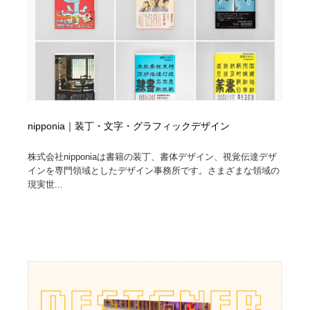
イラストレーター
コンテンツ・メディア制作会社
9
コンテンツ・メディア制作会社
フォント・フリーフォント / 書体
238
フォント・フリーフォント / 書体
レタリング・カリグラフィ・サイン・看板
31
レタリング・カリグラフィ・サイン・看板
編集・ライティング・コピーライター
19
nipponia｜装丁・文字・グラフィックデザイン
編集・ライティング・コピーライター
スタイリスト・ヘア＆メークアップ・プロップ・セット
株式会社nipponiaは書籍の装丁、書体デザイン、視覚伝達デザ
18
デザイン
インを専門領域としたデザイン事務所です。さまざまな領域の
現実世...
スタイリスト・ヘア＆メークアップ・プロップ・セット
映像・クリエイター・プロダクション
164
デザイン
映像・クリエイター・プロダクション
撮影スタジオ・撮影用小物・背景ボード・リース・レン
20
タル
撮影スタジオ・撮影用小物・背景ボード・リース・レン
コーダー・エンジニア・デベロッパー
136
タル