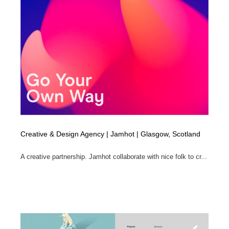
ホテル・旅館・温泉・銭湯・サウナ
旅行・観光・電車・航空会社
55
旅行・観光・電車・航空会社
アウトドア・キャンプ・登山
40
アウトドア・キャンプ・登山
スポーツ・スポーツ用品・トレーニング・ダイエット
71
スポーツ・スポーツ用品・トレーニング・ダイエット
ペット・トリミング
20
ペット・トリミング
ウェディング・結婚
38
ウェディング・結婚
育児・ベイビー・玩具・絵本
27
Creative & Design Agency | Jamhot | Glasgow, Scotland
A creative partnership. Jamhot collaborate with nice folk to cr...
育児・ベイビー・玩具・絵本
宗教・神社仏閣・禅・寺・神社
33
宗教・神社仏閣・禅・寺・神社
法律・監査・税理士・弁護士・司法書士・行政
29
法律・監査・税理士・弁護士・司法書士・行政
求人・採用・転職・就職・人材紹介
379