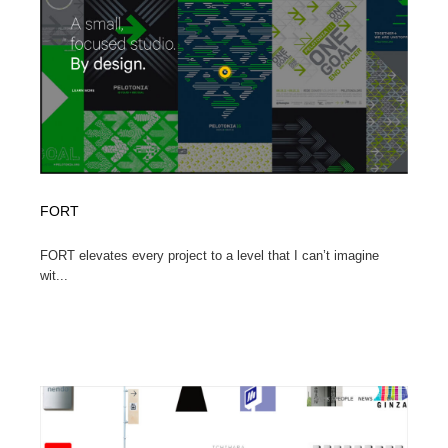
オフィス・シェアオフィス・コワーキング・シェアス
商業施設・商業ビル
33
ペース
商業施設・商業ビル
携帯電話・通信・サービス
15
携帯電話・通信・サービス
ファッション・洋服
511
ファッション・洋服
コスメ・化粧品・石鹸・シャンプー・ヘアケア・香水
220
コスメ・化粧品・石鹸・シャンプー・ヘアケア・香水
農業・林業・漁業・畜産・鉱業・燃料
54
FORT
農業・林業・漁業・畜産・鉱業・燃料
FORT elevates every project to a level that I can’t imagine
食品・飲料・酒・菓子
444
wit...
食品・飲料・酒・菓子
飲食・レストラン・カフェ
181
飲食・レストラン・カフェ
植物・花・ガーデニング・造園
42
植物・花・ガーデニング・造園
陶芸・窯・ガラス・木工・手工芸
34