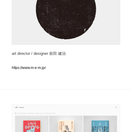
人気ランキング TOP100
業界別 登録Webサイト一覧
Web制作会社・プロダクション・デジタル
579
Web制作会社・プロダクション・デジタル
art director / designer 前田 健治
フォトグラファー・カメラマン・写真
257
フォトグラファー・カメラマン・写真
https://www.m-e-m.jp/
広告・マーケティング・PR・企画・プロデュース
182
広告・マーケティング・PR・企画・プロデュース
ブランディング・コンサルティング
151
ブランディング・コンサルティング
グラフィックデザイン・デザイン事務所
485
グラフィックデザイン・デザイン事務所
印刷・製本・包装・グッズ
43
印刷・製本・包装・グッズ
イラストレーター
160