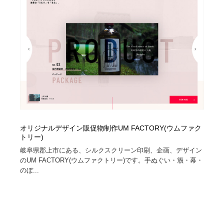
映画・アニメ・DVD・動画配信・放送・TV・ラジオ
音楽・アーティスト・楽器・舞台・演劇・ミュージカ
152
ル・ダンス
音楽・アーティスト・楽器・舞台・演劇・ミュージカ
芸能人・俳優・女優・タレント・モデル・芸能事務所
42
ル・ダンス
芸能人・俳優・女優・タレント・モデル・芸能事務所
キャンペーン・イベント・ワークショップ・コンペティ
77
ション
キャンペーン・イベント・ワークショップ・コンペティ
マッチングサービス
22
ション
マッチングサービス
アート・芸術・美術館・美術展・博物館・ギャラリー
383
オリジナルデザイン販促物制作UM FACTORY(ウムファク
トリー)
アート・芸術・美術館・美術展・博物館・ギャラリー
鉛筆画・木炭画・デッサン・クロッキー
15
岐阜県郡上市にある、シルクスクリーン印刷、企画、デザイン
のUM FACTORY(ウムファクトリー)です。手ぬぐい・籏・幕・
鉛筆画・木炭画・デッサン・クロッキー
グラフィティ・Graffiti・ストリートアート
4
のぼ...
グラフィティ・Graffiti・ストリートアート
GWD スタッフお気に入り
201
GWD スタッフお気に入り
Drawing Software / お絵かきソフト・アプリ・ブラシ
11