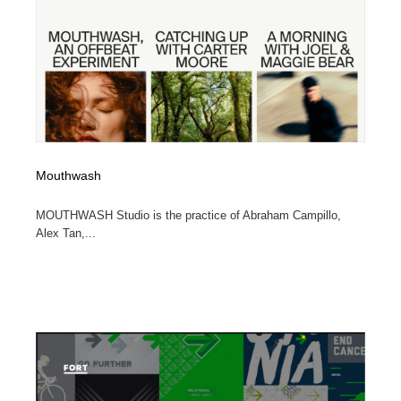
縫製・革製品・靴・鞄
55
縫製・革製品・靴・鞄
時計・腕時計
28
時計・腕時計
カメラ・レンズ
18
カメラ・レンズ
ジュエリー・装飾品
54
ジュエリー・装飾品
Mouthwash
おもちゃ・ホビー・ゲーム
35
MOUTHWASH Studio is the practice of Abraham Campillo,
おもちゃ・ホビー・ゲーム
アニメーション・キャラクターデザイン
23
Alex Tan,...
アニメーション・キャラクターデザイン
建築・空間・工務店・内装・店舗・環境デザイン
276
建築・空間・工務店・内装・店舗・環境デザイン
建設・住宅・不動産・倉庫
197
建設・住宅・不動産・倉庫
オフィス・シェアオフィス・コワーキング・シェアス
46
ペース