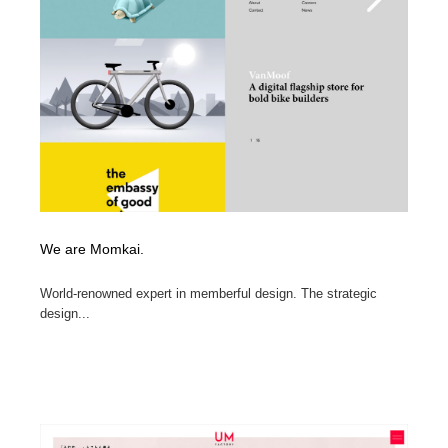
求人・採用・転職・就職・人材紹介
健康・医療・福祉・病院・歯医者・製薬・薬品
200
健康・医療・福祉・病院・歯医者・製薬・薬品
金融・銀行・投資・保険・M&A・商社
78
金融・銀行・投資・保険・M&A・商社
起業・事業支援・ボランティア・NPO
8
起業・事業支援・ボランティア・NPO
教育・スクール・保育・幼稚園・小中高・大学・専門学
173
校
教育・スクール・保育・幼稚園・小中高・大学・専門学
システム開発・IT・決済・アプリ・ソフトウェア
99
校
We are Momkai.
システム開発・IT・決済・アプリ・ソフトウェア
テクノロジー・AI・人工知能・スマートホーム・オンラ
74
イン
World-renowned expert in memberful design. The strategic
design...
テクノロジー・AI・人工知能・スマートホーム・オンラ
日本伝統：着物・織物・舞踊・歌舞伎・茶道・華道・書
17
イン
道
日本伝統：着物・織物・舞踊・歌舞伎・茶道・華道・書
映画・アニメ・DVD・動画配信・放送・TV・ラジオ
65
道