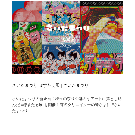
Drawing Software / お絵かきソフト・アプリ・ブラシ
ニュース・マガジン・メディア・SNS・YouTube
346
ニュース・マガジン・メディア・SNS・YouTube
さいたまつり ぽすたぁ展 | さいたまつり
さいたまつりの新企画！埼玉の祭りの魅力をアートに落とし込
んだ #ぽすたぁ展 を開催！有名クリエイターの皆さまに #さい
たまつり...