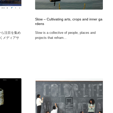
カメラ・レンズ
アニメーション・キャラクターデザイン
23
Slow – Cultivating arts, crops and inner ga
アニメーション・キャラクターデザイン
オフィス・シェアオフィス・コワーキング・シェアスペース
46
rdens
、世界から注目を集め
Slow is a collective of people, places and
オフィス・シェアオフィス・コワーキング・シェアスペース
ファッション・洋服
511
くメディアサ
projects that refram...
ファッション・洋服
食品・飲料・酒・菓子
444
食品・飲料・酒・菓子
陶芸・窯・ガラス・木工・手工芸
34
陶芸・窯・ガラス・木工・手工芸
宇宙
9
宇宙
書籍・本屋・出版・作家・小説家・脚本家
58
書籍・本屋・出版・作家・小説家・脚本家
ホテル・旅館・温泉・銭湯・サウナ
149