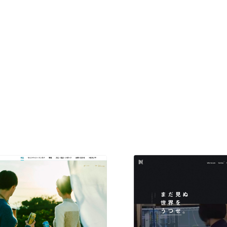
現役Webデザイナーによるコラム
15
現役Webデザイナーによるコラム
人気ランキング TOP100
人気ランキング TOP100
フォトグラファー・カメラマン・写真
257