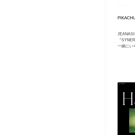
アート・芸術・美術館・美術展・博物館・ギャラリー
GWD スタッフお気に入り
201
PIKACHU
GWD スタッフお気に入り
JEANA
『SYNE
一緒にいら