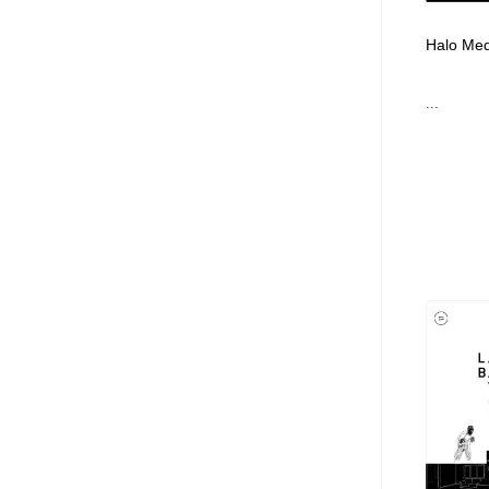
Halo Med
...