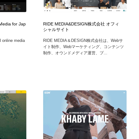
ホテル・旅館・温泉・銭湯・サウナ
スポーツ・スポーツ用品・トレーニング・ダイエット
71
edia for Jap
RIDE MEDIA&DESIGN株式会社 オフィ
スポーツ・スポーツ用品・トレーニング・ダイエット
育児・ベイビー・玩具・絵本
27
シャルサイト
 online media
RIDE MEDIA＆DESIGN株式会社は、Webサ
育児・ベイビー・玩具・絵本
求人・採用・転職・就職・人材紹介
379
イト制作、Webマーケティング、コンテンツ
制作、オウンドメディア運営、プ...
求人・採用・転職・就職・人材紹介
起業・事業支援・ボランティア・NPO
8
起業・事業支援・ボランティア・NPO
テクノロジー・AI・人工知能・スマートホーム・オンライン
74
テクノロジー・AI・人工知能・スマートホーム・オンライン
音楽・アーティスト・楽器・舞台・演劇・ミュージカル・ダ
152
ンス
音楽・アーティスト・楽器・舞台・演劇・ミュージカル・ダ
マッチングサービス
22
ンス
マッチングサービス
グラフィティ・Graffiti・ストリートアート
4