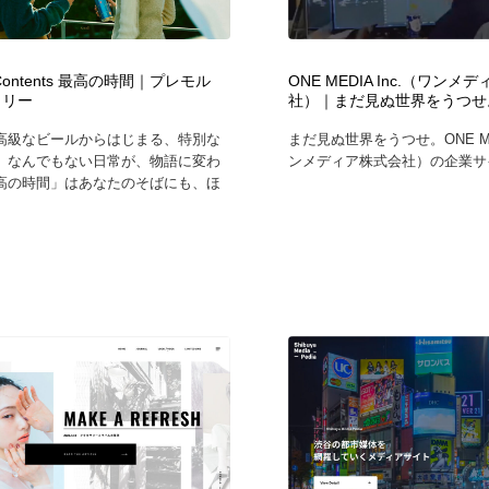
フォトグラファー・カメラマン・写真
グラフィックデザイン・デザイン事務所
485
l Contents 最高の時間｜プレモル
ONE MEDIA Inc.（ワンメ
トリー
社）｜まだ見ぬ世界をうつせ
グラフィックデザイン・デザイン事務所
コンテンツ・メディア制作会社
9
高級なビールからはじまる、特別な
まだ見ぬ世界をうつせ。ONE MED
。なんでもない日常が、物語に変わ
ンメディア株式会社）の企業サイ
コンテンツ・メディア制作会社
編集・ライティング・コピーライター
19
高の時間」はあなたのそばにも、ほ
編集・ライティング・コピーライター
撮影スタジオ・撮影用小物・背景ボード・リース・レンタル
20
撮影スタジオ・撮影用小物・背景ボード・リース・レンタル
レンタルサーバー・クラウドサービス・ドメイン
10
レンタルサーバー・クラウドサービス・ドメイン
3D・CG・モーションデザイン
20
3D・CG・モーションデザイン
ライフスタイル・家具・生活雑貨・家電
320
ライフスタイル・家具・生活雑貨・家電
時計・腕時計
28