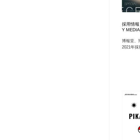
ヘアサロン・美容院・理髪店・エステ
旅行・観光・電車・航空会社
55
採用情報｜
旅行・観光・電車・航空会社
ペット・トリミング
20
Y MEDIA
博報堂、
ペット・トリミング
宗教・神社仏閣・禅・寺・神社
33
2021年
宗教・神社仏閣・禅・寺・神社
健康・医療・福祉・病院・歯医者・製薬・薬品
200
健康・医療・福祉・病院・歯医者・製薬・薬品
教育・スクール・保育・幼稚園・小中高・大学・専門学校
173
教育・スクール・保育・幼稚園・小中高・大学・専門学校
日本伝統：着物・織物・舞踊・歌舞伎・茶道・華道・書道
17
日本伝統：着物・織物・舞踊・歌舞伎・茶道・華道・書道
芸能人・俳優・女優・タレント・モデル・芸能事務所
42
芸能人・俳優・女優・タレント・モデル・芸能事務所
アート・芸術・美術館・美術展・博物館・ギャラリー
383