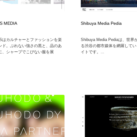
時計・腕時計
おもちゃ・ホビー・ゲーム
35
S MEDIA
Shibuya Media Pedia
おもちゃ・ホビー・ゲーム
建設・住宅・不動産・倉庫
197
SISはカルチャーとファッションを楽
Shibuya Media Pediaは
建設・住宅・不動産・倉庫
携帯電話・通信・サービス
15
ンド。ぶれない強さの黒と、品のあ
る渋谷の都市媒体を網羅してい
に、シャープでこびない服を展
イトです。...
携帯電話・通信・サービス
農業・林業・漁業・畜産・鉱業・燃料
54
農業・林業・漁業・畜産・鉱業・燃料
植物・花・ガーデニング・造園
42
植物・花・ガーデニング・造園
工業・加工・技術・機械・電気
59
工業・加工・技術・機械・電気
動物園・水族館・公園・テーマパーク・アミューズメント
23
動物園・水族館・公園・テーマパーク・アミューズメント
自動車・船・飛行機・交通・自転車
71