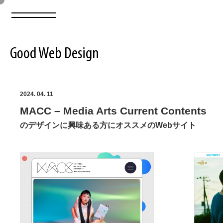
Good Web Design
2026年08月07日の登録サイト数は8549件です
2024. 04. 11
MACC – Media Arts Current Contents
登録Webサイト全一覧
8549
のデザインに興味ある方にオススメのWebサイト
登録Webサイト全一覧!
ABOUT
ABOUT
業界別 登録Webサイト一覧
Web制作会社・プロダクション・デジタル
579