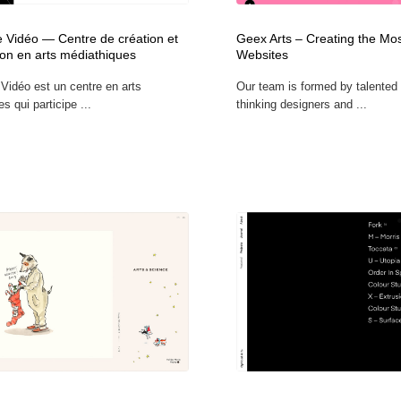
 Vidéo — Centre de création et
Geex Arts – Creating the Mo
ion en arts médiathiques
Websites
Vidéo est un centre en arts
Our team is formed by talented 
s qui participe ...
thinking designers and ...