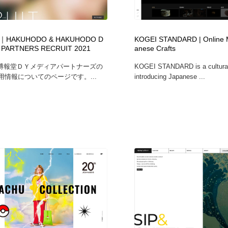
自動車・船・飛行機・交通・自転車
アウトドア・キャンプ・登山
40
HAKUHODO & HAKUHODO D
KOGEI STANDARD | Online M
アウトドア・キャンプ・登山
ウェディング・結婚
38
 PARTNERS RECRUIT 2021
anese Crafts
博報堂ＤＹメディアパートナーズの
KOGEI STANDARD is a cultural
ウェディング・結婚
法律・監査・税理士・弁護士・司法書士・行政
29
採用情報についてのページです。...
introducing Japanese ...
法律・監査・税理士・弁護士・司法書士・行政
金融・銀行・投資・保険・M&A・商社
78
金融・銀行・投資・保険・M&A・商社
システム開発・IT・決済・アプリ・ソフトウェア
99
システム開発・IT・決済・アプリ・ソフトウェア
映画・アニメ・DVD・動画配信・放送・TV・ラジオ
65
映画・アニメ・DVD・動画配信・放送・TV・ラジオ
キャンペーン・イベント・ワークショップ・コンペティショ
77
ン
キャンペーン・イベント・ワークショップ・コンペティショ
鉛筆画・木炭画・デッサン・クロッキー
15
ン