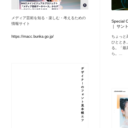
Web制作会社・プロダクション・デジタル
ブランディング・コンサルティング
151
メディア芸術を知る・楽しむ・考えるための
Specia
情報サイト
｜ サン
ブランディング・コンサルティング
イラストレーター
160
ちょっと
https://macc.bunka.go.jp/
ひととき
イラストレーター
レタリング・カリグラフィ・サイン・看板
31
る。「最
ら。...
レタリング・カリグラフィ・サイン・看板
映像・クリエイター・プロダクション
164
映像・クリエイター・プロダクション
Javascript・WordPress・CSS・SEO・コーディング
97
Javascript・WordPress・CSS・SEO・コーディング
フリー素材・写真・モックアップ
41
フリー素材・写真・モックアップ
プロダクト・インテリア
139
プロダクト・インテリア
縫製・革製品・靴・鞄
55