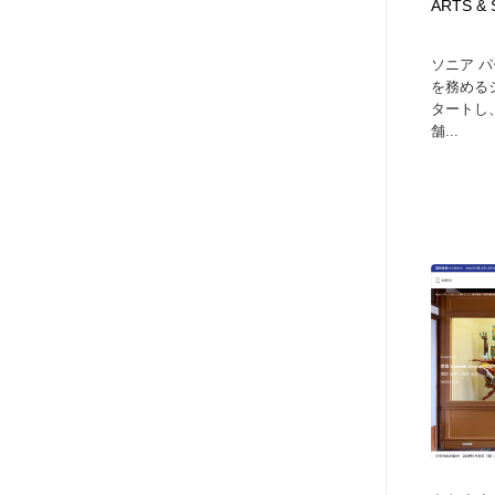
ARTS & 
ソニア 
を務める
タートし
舗...