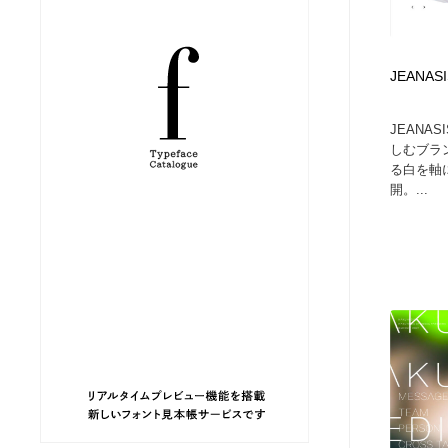
縫製・革製品・靴・鞄
ジュエリー・装飾品
54
JEANASI
ジュエリー・装飾品
建築・空間・工務店・内装・店舗・環境デザイン
276
JEANA
建築・空間・工務店・内装・店舗・環境デザイン
商業施設・商業ビル
33
しむブラ
る白を軸
開。...
商業施設・商業ビル
コスメ・化粧品・石鹸・シャンプー・ヘアケア・香水
220
コスメ・化粧品・石鹸・シャンプー・ヘアケア・香水
飲食・レストラン・カフェ
181
飲食・レストラン・カフェ
材料：糸・布・紙・プラスチック・石・木材
38
材料：糸・布・紙・プラスチック・石・木材
日本の歴史・資料・伝統・将棋・囲碁
4
日本の歴史・資料・伝統・将棋・囲碁
ヘアサロン・美容院・理髪店・エステ
60