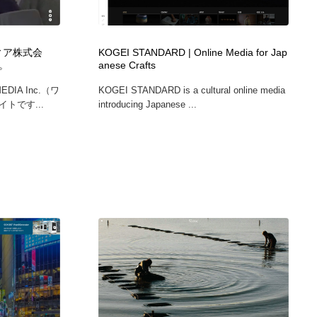
広告・マーケティング・PR・企画・プロデュース
印刷・製本・包装・グッズ
43
ディア株式会
KOGEI STANDARD | Online Media for Jap
。
anese Crafts
印刷・製本・包装・グッズ
フォント・フリーフォント / 書体
238
IA Inc.（ワ
KOGEI STANDARD is a cultural online media
トです...
introducing Japanese ...
フォント・フリーフォント / 書体
スタイリスト・ヘア＆メークアップ・プロップ・セットデザ
18
イン
スタイリスト・ヘア＆メークアップ・プロップ・セットデザ
コーダー・エンジニア・デベロッパー
136
イン
コーダー・エンジニア・デベロッパー
ネット通販・EC・オークション・フリマ
15
ネット通販・EC・オークション・フリマ
眼鏡・コンタクトレンズ・サングラス
30
眼鏡・コンタクトレンズ・サングラス
ネオンサイン・ネオン菅・オリジナル
7
ネオンサイン・ネオン菅・オリジナル
カメラ・レンズ
18