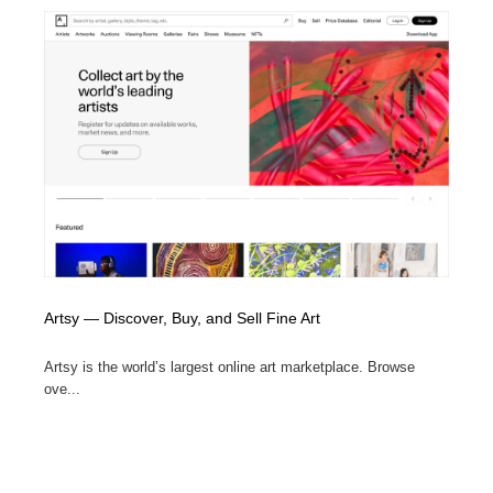
縫製・革製品・靴・鞄
55
縫製・革製品・靴・鞄
時計・腕時計
28
時計・腕時計
カメラ・レンズ
18
カメラ・レンズ
ジュエリー・装飾品
54
ジュエリー・装飾品
おもちゃ・ホビー・ゲーム
35
おもちゃ・ホビー・ゲーム
アニメーション・キャラクターデザイン
23
Artsy — Discover, Buy, and Sell Fine Art
アニメーション・キャラクターデザイン
建築・空間・工務店・内装・店舗・環境デザイン
276
Artsy is the world’s largest online art marketplace. Browse
建築・空間・工務店・内装・店舗・環境デザイン
建設・住宅・不動産・倉庫
197
ove...
建設・住宅・不動産・倉庫
オフィス・シェアオフィス・コワーキング・シェアス
46
ペース