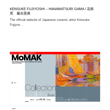
KENSUKE FUJIYOSHI – HANAMATSURI GAMA / 花祭
窯 藤吉憲典
The official website of Japanese ceramic artist Kensuke
Fujiyos...