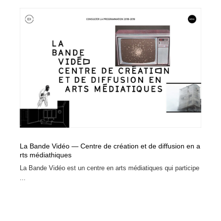
オフィス・シェアオフィス・コワーキング・シェアス
商業施設・商業ビル
33
ペース
商業施設・商業ビル
携帯電話・通信・サービス
15
携帯電話・通信・サービス
ファッション・洋服
511
ファッション・洋服
コスメ・化粧品・石鹸・シャンプー・ヘアケア・香水
220
コスメ・化粧品・石鹸・シャンプー・ヘアケア・香水
農業・林業・漁業・畜産・鉱業・燃料
54
農業・林業・漁業・畜産・鉱業・燃料
食品・飲料・酒・菓子
444
La Bande Vidéo — Centre de création et de diffusion en a
食品・飲料・酒・菓子
飲食・レストラン・カフェ
181
rts médiathiques
La Bande Vidéo est un centre en arts médiatiques qui participe
飲食・レストラン・カフェ
植物・花・ガーデニング・造園
42
...
植物・花・ガーデニング・造園
陶芸・窯・ガラス・木工・手工芸
34