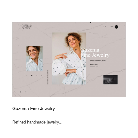
Drawing Software / お絵かきソフト・アプリ・ブラシ
ニュース・マガジン・メディア・SNS・YouTube
346
ニュース・マガジン・メディア・SNS・YouTube
Guzema Fine Jewelry
Refined handmade jewelry...