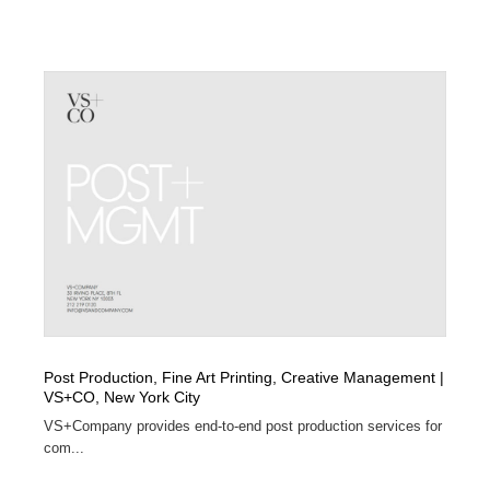
映画・アニメ・DVD・動画配信・放送・TV・ラジオ
音楽・アーティスト・楽器・舞台・演劇・ミュージカ
152
ル・ダンス
音楽・アーティスト・楽器・舞台・演劇・ミュージカ
芸能人・俳優・女優・タレント・モデル・芸能事務所
42
ル・ダンス
芸能人・俳優・女優・タレント・モデル・芸能事務所
キャンペーン・イベント・ワークショップ・コンペティ
77
ション
キャンペーン・イベント・ワークショップ・コンペティ
マッチングサービス
22
ション
マッチングサービス
アート・芸術・美術館・美術展・博物館・ギャラリー
383
アート・芸術・美術館・美術展・博物館・ギャラリー
鉛筆画・木炭画・デッサン・クロッキー
15
鉛筆画・木炭画・デッサン・クロッキー
グラフィティ・Graffiti・ストリートアート
4
Post Production, Fine Art Printing, Creative Management |
VS+CO, New York City
グラフィティ・Graffiti・ストリートアート
GWD スタッフお気に入り
201
VS+Company provides end-to-end post production services for
com...
GWD スタッフお気に入り
Drawing Software / お絵かきソフト・アプリ・ブラシ
11