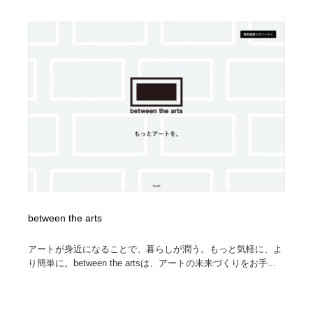
ホテル・旅館・温泉・銭湯・サウナ
旅行・観光・電車・航空会社
55
旅行・観光・電車・航空会社
アウトドア・キャンプ・登山
40
アウトドア・キャンプ・登山
スポーツ・スポーツ用品・トレーニング・ダイエット
71
スポーツ・スポーツ用品・トレーニング・ダイエット
ペット・トリミング
20
ペット・トリミング
ウェディング・結婚
38
ウェディング・結婚
育児・ベイビー・玩具・絵本
27
育児・ベイビー・玩具・絵本
宗教・神社仏閣・禅・寺・神社
33
between the arts
アートが身近になることで、暮らしが潤う。もっと気軽に、よ
宗教・神社仏閣・禅・寺・神社
法律・監査・税理士・弁護士・司法書士・行政
29
り簡単に。between the artsは、アートの未来づくりをお手...
法律・監査・税理士・弁護士・司法書士・行政
求人・採用・転職・就職・人材紹介
379