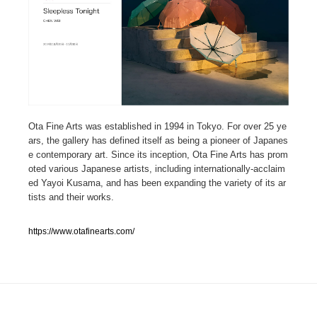
人気ランキング TOP100
業界別 登録Webサイト一覧
Web制作会社・プロダクション・デジタル
579
Ota Fine Arts was established in 1994 in Tokyo. For over 25 ye
Web制作会社・プロダクション・デジタル
フォトグラファー・カメラマン・写真
257
ars, the gallery has defined itself as being a pioneer of Japanes
e contemporary art. Since its inception, Ota Fine Arts has prom
フォトグラファー・カメラマン・写真
広告・マーケティング・PR・企画・プロデュース
182
oted various Japanese artists, including internationally-acclaim
ed Yayoi Kusama, and has been expanding the variety of its ar
広告・マーケティング・PR・企画・プロデュース
tists and their works.
ブランディング・コンサルティング
151
ブランディング・コンサルティング
https://www.otafinearts.com/
グラフィックデザイン・デザイン事務所
485
グラフィックデザイン・デザイン事務所
印刷・製本・包装・グッズ
43
印刷・製本・包装・グッズ
イラストレーター
160