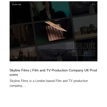
オフィス・シェアオフィス・コワーキング・シェアス
商業施設・商業ビル
33
ペース
商業施設・商業ビル
携帯電話・通信・サービス
15
携帯電話・通信・サービス
ファッション・洋服
511
ファッション・洋服
コスメ・化粧品・石鹸・シャンプー・ヘアケア・香水
220
コスメ・化粧品・石鹸・シャンプー・ヘアケア・香水
農業・林業・漁業・畜産・鉱業・燃料
54
農業・林業・漁業・畜産・鉱業・燃料
食品・飲料・酒・菓子
444
Skyline Films | Film and TV Production Company UK Prod
食品・飲料・酒・菓子
飲食・レストラン・カフェ
182
ucers
Skyline Films is a London based Film and TV production
飲食・レストラン・カフェ
植物・花・ガーデニング・造園
42
company,...
植物・花・ガーデニング・造園
陶芸・窯・ガラス・木工・手工芸
34