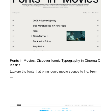
イラストレーター
コンテンツ・メディア制作会社
9
コンテンツ・メディア制作会社
フォント・フリーフォント / 書体
238
フォント・フリーフォント / 書体
レタリング・カリグラフィ・サイン・看板
31
レタリング・カリグラフィ・サイン・看板
編集・ライティング・コピーライター
19
編集・ライティング・コピーライター
スタイリスト・ヘア＆メークアップ・プロップ・セット
18
デザイン
Fonts in Movies: Discover Iconic Typography in Cinema C
lassics
Explore the fonts that bring iconic movie scenes to life. From
スタイリスト・ヘア＆メークアップ・プロップ・セット
映像・クリエイター・プロダクション
164
デザイン
...
映像・クリエイター・プロダクション
撮影スタジオ・撮影用小物・背景ボード・リース・レン
20
タル
撮影スタジオ・撮影用小物・背景ボード・リース・レン
コーダー・エンジニア・デベロッパー
136
タル