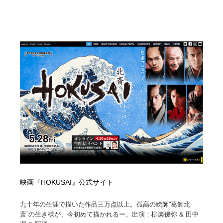
映画・アニメ・DVD・動画配信・放送・TV・ラジオ
音楽・アーティスト・楽器・舞台・演劇・ミュージカ
152
ル・ダンス
音楽・アーティスト・楽器・舞台・演劇・ミュージカ
芸能人・俳優・女優・タレント・モデル・芸能事務所
42
ル・ダンス
芸能人・俳優・女優・タレント・モデル・芸能事務所
キャンペーン・イベント・ワークショップ・コンペティ
77
ション
キャンペーン・イベント・ワークショップ・コンペティ
マッチングサービス
22
ション
マッチングサービス
アート・芸術・美術館・美術展・博物館・ギャラリー
383
アート・芸術・美術館・美術展・博物館・ギャラリー
鉛筆画・木炭画・デッサン・クロッキー
15
鉛筆画・木炭画・デッサン・クロッキー
グラフィティ・Graffiti・ストリートアート
4
映画『HOKUSAI』公式サイト
グラフィティ・Graffiti・ストリートアート
GWD スタッフお気に入り
201
九十年の生涯で描いた作品三万点以上。孤高の絵師”葛飾北
斎”の生き様が、今初めて描かれるー。出演：柳楽優弥 & 田中
GWD スタッフお気に入り
Drawing Software / お絵かきソフト・アプリ・ブラシ
11