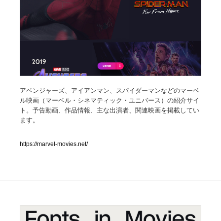
人気ランキング TOP100
業界別 登録Webサイト一覧
Web制作会社・プロダクション・デジタル
579
Web制作会社・プロダクション・デジタル
フォトグラファー・カメラマン・写真
257
アベンジャーズ、アイアンマン、スパイダーマンなどのマーベ
ル映画（マーベル・シネマティック・ユニバース）の紹介サイ
ト。予告動画、作品情報、主な出演者、関連映画を掲載してい
フォトグラファー・カメラマン・写真
広告・マーケティング・PR・企画・プロデュース
182
ます。
広告・マーケティング・PR・企画・プロデュース
ブランディング・コンサルティング
151
https://marvel-movies.net/
ブランディング・コンサルティング
グラフィックデザイン・デザイン事務所
485
グラフィックデザイン・デザイン事務所
印刷・製本・包装・グッズ
43
印刷・製本・包装・グッズ
イラストレーター
160