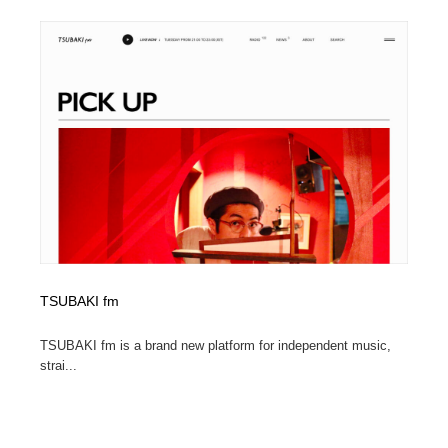
陶芸・窯・ガラス・木工・手工芸
材料：糸・布・紙・プラスチック・石・木材
38
材料：糸・布・紙・プラスチック・石・木材
工業・加工・技術・機械・電気
59
工業・加工・技術・機械・電気
宇宙
9
宇宙
日本の歴史・資料・伝統・将棋・囲碁
4
日本の歴史・資料・伝統・将棋・囲碁
動物園・水族館・公園・テーマパーク・アミューズメン
23
ト
動物園・水族館・公園・テーマパーク・アミューズメン
書籍・本屋・出版・作家・小説家・脚本家
58
ト
TSUBAKI fm
書籍・本屋・出版・作家・小説家・脚本家
ヘアサロン・美容院・理髪店・エステ
60
TSUBAKI fm is a brand new platform for independent music,
ヘアサロン・美容院・理髪店・エステ
strai...
自動車・船・飛行機・交通・自転車
71
自動車・船・飛行機・交通・自転車
ホテル・旅館・温泉・銭湯・サウナ
149