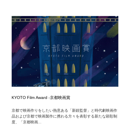
求人・採用・転職・就職・人材紹介
健康・医療・福祉・病院・歯医者・製薬・薬品
200
健康・医療・福祉・病院・歯医者・製薬・薬品
金融・銀行・投資・保険・M&A・商社
78
金融・銀行・投資・保険・M&A・商社
起業・事業支援・ボランティア・NPO
8
起業・事業支援・ボランティア・NPO
教育・スクール・保育・幼稚園・小中高・大学・専門学
173
校
教育・スクール・保育・幼稚園・小中高・大学・専門学
システム開発・IT・決済・アプリ・ソフトウェア
99
校
システム開発・IT・決済・アプリ・ソフトウェア
テクノロジー・AI・人工知能・スマートホーム・オンラ
74
イン
KYOTO Film Award -京都映画賞
テクノロジー・AI・人工知能・スマートホーム・オンラ
日本伝統：着物・織物・舞踊・歌舞伎・茶道・華道・書
17
イン
道
京都で映画作りをしたい熱意ある「新鋭監督」と時代劇映画作
品および京都で映画製作に携わる方々を表彰する新たな顕彰制
日本伝統：着物・織物・舞踊・歌舞伎・茶道・華道・書
映画・アニメ・DVD・動画配信・放送・TV・ラジオ
65
度、「京都映画...
道