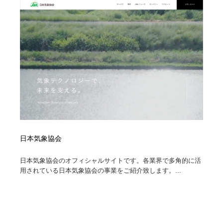
縫製・革製品・靴・鞄
55
縫製・革製品・靴・鞄
時計・腕時計
28
時計・腕時計
カメラ・レンズ
18
カメラ・レンズ
ジュエリー・装飾品
54
ジュエリー・装飾品
おもちゃ・ホビー・ゲーム
35
おもちゃ・ホビー・ゲーム
アニメーション・キャラクターデザイン
23
日本気象協会
アニメーション・キャラクターデザイン
建築・空間・工務店・内装・店舗・環境デザイン
276
日本気象協会のオフィシャルサイトです。各業界で多角的に活
建築・空間・工務店・内装・店舗・環境デザイン
用されている日本気象協会の事業をご紹介致します。...
建設・住宅・不動産・倉庫
197
建設・住宅・不動産・倉庫
オフィス・シェアオフィス・コワーキング・シェアス
46
ペース