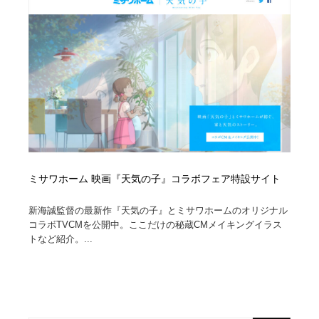
コーダー・エンジニア・デベロッパー
Javascript・WordPress・CSS・SEO・コーディング
97
Javascript・WordPress・CSS・SEO・コーディング
レンタルサーバー・クラウドサービス・ドメイン
10
レンタルサーバー・クラウドサービス・ドメイン
ネット通販・EC・オークション・フリマ
15
ネット通販・EC・オークション・フリマ
フリー素材・写真・モックアップ
41
フリー素材・写真・モックアップ
3D・CG・モーションデザイン
20
3D・CG・モーションデザイン
ミサワホーム 映画『天気の子』コラボフェア特設サイト
眼鏡・コンタクトレンズ・サングラス
30
新海誠監督の最新作『天気の子』とミサワホームのオリジナル
眼鏡・コンタクトレンズ・サングラス
プロダクト・インテリア
139
コラボTVCMを公開中。ここだけの秘蔵CMメイキングイラス
トなど紹介。...
プロダクト・インテリア
ライフスタイル・家具・生活雑貨・家電
320
ライフスタイル・家具・生活雑貨・家電
ネオンサイン・ネオン菅・オリジナル
7
ネオンサイン・ネオン菅・オリジナル