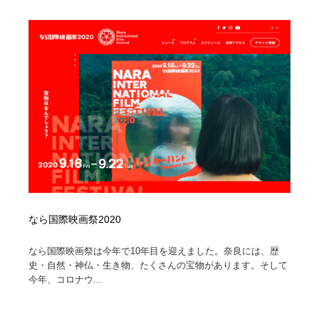
ホテル・旅館・温泉・銭湯・サウナ
旅行・観光・電車・航空会社
55
旅行・観光・電車・航空会社
アウトドア・キャンプ・登山
40
アウトドア・キャンプ・登山
スポーツ・スポーツ用品・トレーニング・ダイエット
71
スポーツ・スポーツ用品・トレーニング・ダイエット
ペット・トリミング
20
ペット・トリミング
ウェディング・結婚
38
ウェディング・結婚
育児・ベイビー・玩具・絵本
27
なら国際映画祭2020
育児・ベイビー・玩具・絵本
宗教・神社仏閣・禅・寺・神社
33
なら国際映画祭は今年で10年目を迎えました。奈良には、歴
宗教・神社仏閣・禅・寺・神社
法律・監査・税理士・弁護士・司法書士・行政
29
史・自然・神仏・生き物、たくさんの宝物があります。そして
今年、コロナウ...
法律・監査・税理士・弁護士・司法書士・行政
求人・採用・転職・就職・人材紹介
379