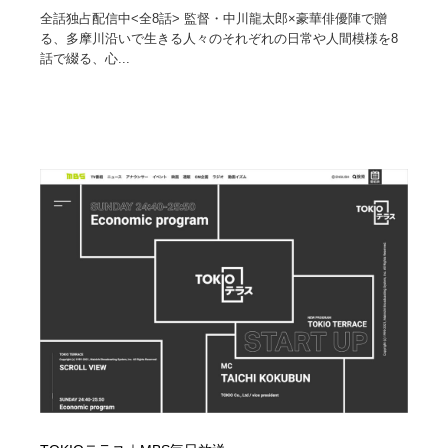
全話独占配信中<全8話> 監督・中川龍太郎×豪華俳優陣で贈
る、多摩川沿いで生きる人々のそれぞれの日常や人間模様を8
話で綴る、心...