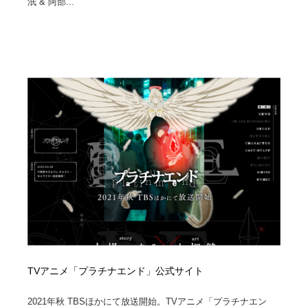
泯 & 阿部...
Drawing Software / お絵かきソフト・アプリ・ブラシ
ニュース・マガジン・メディア・SNS・YouTube
346
ニュース・マガジン・メディア・SNS・YouTube
TVアニメ「プラチナエンド」公式サイト
2021年秋 TBSほかにて放送開始。TVアニメ「プラチナエン