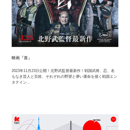
映画『首』
2023年11月23日公開！北野武監督最新作！戦国武将、忍、名
もなき芸人と百姓、それぞれの野望と儚い運命を描く戦国エン
タテイン...