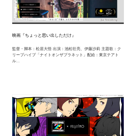
映画『ちょっと思い出しただけ』
監督・脚本：松居⼤悟 出演：池松壮亮、伊藤沙莉 主題歌：ク
リープハイプ「ナイトオンザプラネット」配給：東京テアト
ル...